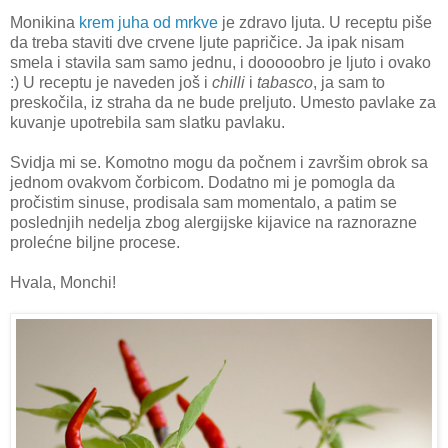
Monikina
krem juha od mrkve
je zdravo ljuta. U receptu piše
da treba staviti dve crvene ljute papričice. Ja ipak nisam
smela i stavila sam samo jednu, i dooooobro je ljuto i ovako
:) U receptu je naveden još i
chilli
i
tabasco
, ja sam to
preskočila, iz straha da ne bude preljuto. Umesto pavlake za
kuvanje upotrebila sam slatku pavlaku.
Svidja mi se. Komotno mogu da počnem i završim obrok sa
jednom ovakvom čorbicom. Dodatno mi je pomogla da
pročistim sinuse, prodisala sam momentalo, a patim se
poslednjih nedelja zbog alergijske kijavice na raznorazne
prolećne biljne procese.
Hvala, Monchi!