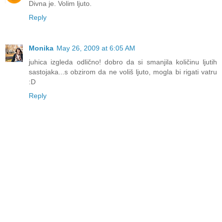
Divna je. Volim ljuto.
Reply
Monika
May 26, 2009 at 6:05 AM
juhica izgleda odlično! dobro da si smanjila količinu ljutih
sastojaka...s obzirom da ne voliš ljuto, mogla bi rigati vatru
:D
Reply