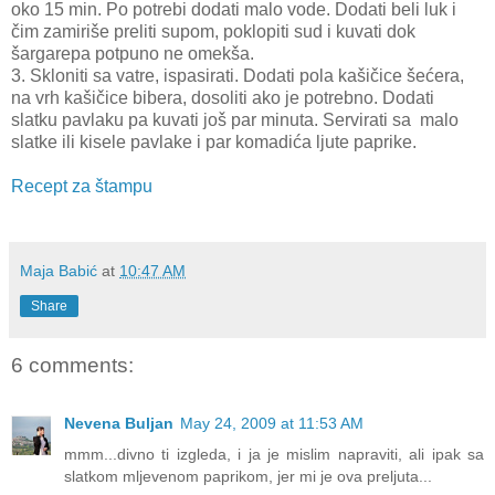
oko 15 min. Po potrebi dodati malo vode. Dodati beli luk i
čim zamiriše preliti supom, poklopiti sud i kuvati dok
šargarepa potpuno ne omekša.
3. Skloniti sa vatre, ispasirati. Dodati pola kašičice šećera,
na vrh kašičice bibera, dosoliti ako je potrebno. Dodati
slatku pavlaku pa kuvati još par minuta. Servirati sa malo
slatke ili kisele pavlake i par komadića ljute paprike.
Recept za štampu
Maja Babić
at
10:47 AM
Share
6 comments:
Nevena Buljan
May 24, 2009 at 11:53 AM
mmm...divno ti izgleda, i ja je mislim napraviti, ali ipak sa
slatkom mljevenom paprikom, jer mi je ova preljuta...