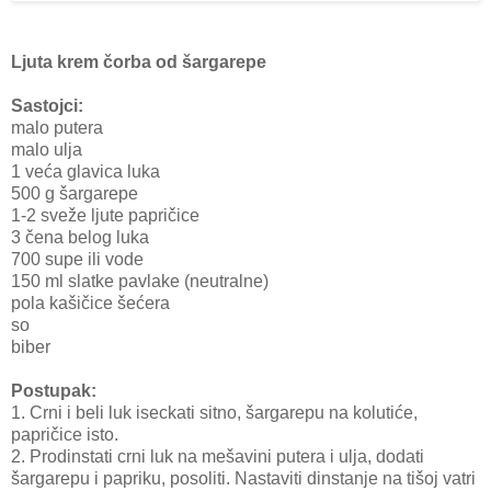
Ljuta krem čorba od šargarepe
Sastojci:
malo putera
malo ulja
1 veća glavica luka
500 g šargarepe
1-2 sveže ljute papričice
3 čena belog luka
700 supe ili vode
150 ml slatke pavlake (neutralne)
pola kašičice šećera
so
biber
Postupak:
1. Crni i beli luk iseckati sitno, šargarepu na kolutiće,
papričice isto.
2. Prodinstati crni luk na mešavini putera i ulja, dodati
šargarepu i papriku, posoliti. Nastaviti dinstanje na tišoj vatri