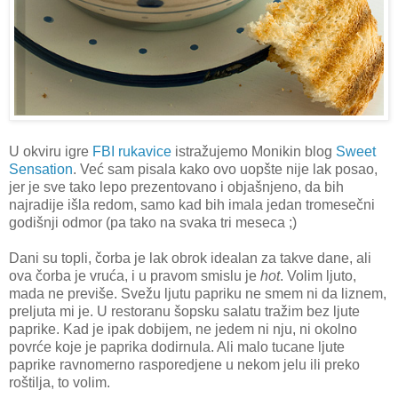
U okviru igre
FBI rukavice
istražujemo Monikin blog
Sweet
Sensation
. Već sam pisala kako ovo uopšte nije lak posao,
jer je sve tako lepo prezentovano i objašnjeno, da bih
najradije išla redom, samo kad bih imala jedan tromesečni
godišnji odmor (pa tako na svaka tri meseca ;)
Dani su topli, čorba je lak obrok idealan za takve dane, ali
ova čorba je vruća, i u pravom smislu je
hot
. Volim ljuto,
mada ne previše. Svežu ljutu papriku ne smem ni da liznem,
preljuta mi je. U restoranu šopsku salatu tražim bez ljute
paprike. Kad je ipak dobijem, ne jedem ni nju, ni okolno
povrće koje je paprika dodirnula. Ali malo tucane ljute
paprike ravnomerno rasporedjene u nekom jelu ili preko
roštilja, to volim.