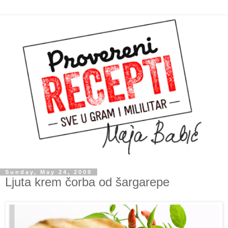
Sunday, May 24, 2009
Ljuta krem čorba od šargarepe