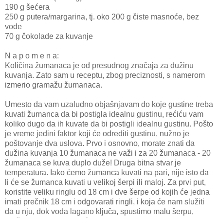
190 g šećera
250 g putera/margarina, tj. oko 200 g čiste masnoće, bez
vode
70 g čokolade za kuvanje
N a p o m e n a:
Količina žumanaca je od presudnog značaja za dužinu
kuvanja. Zato sam u receptu, zbog preciznosti, s namerom
izmerio gramažu žumanaca.
Umesto da vam uzaludno objašnjavam do koje gustine treba
kuvati žumanca da bi postigla idealnu gustinu, rećiću vam
koliko dugo da ih kuvate da bi postigli idealnu gustinu. Pošto
je vreme jedini faktor koji će odrediti gustinu, nužno je
poštovanje dva uslova. Prvo i osnovno, morate znati da
dužina kuvanja 10 žumanaca ne važi i za 20 žumanaca - 20
žumanaca se kuva duplo duže! Druga bitna stvar je
temperatura. Iako ćemo žumanca kuvati na pari, nije isto da
li će se žumanca kuvati u velikoj šerpi ili maloj. Za prvi put,
koristite veliku ringlu od 18 cm i dve šerpe od kojih će jedna
imati prečnik 18 cm i odgovarati ringli, i koja će nam služiti
da u nju, dok voda lagano ključa, spustimo malu šerpu,