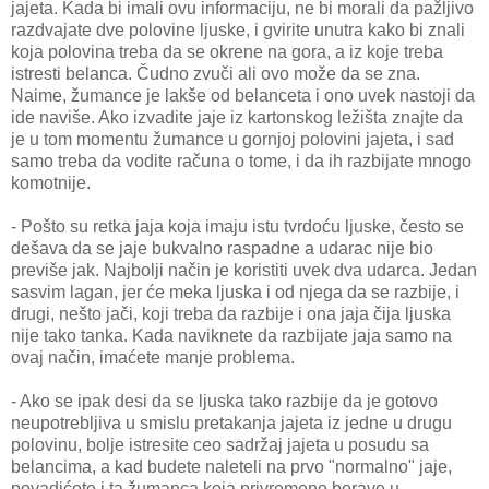
jajeta. Kada bi imali ovu informaciju, ne bi morali da pažljivo
razdvajate dve polovine ljuske, i gvirite unutra kako bi znali
koja polovina treba da se okrene na gora, a iz koje treba
istresti belanca. Čudno zvuči ali ovo može da se zna.
Naime, žumance je lakše od belanceta i ono uvek nastoji da
ide naviše. Ako izvadite jaje iz kartonskog ležišta znajte da
je u tom momentu žumance u gornjoj polovini jajeta, i sad
samo treba da vodite računa o tome, i da ih razbijate mnogo
komotnije.
- Pošto su retka jaja koja imaju istu tvrdoću ljuske, često se
dešava da se jaje bukvalno raspadne a udarac nije bio
previše jak. Najbolji način je koristiti uvek dva udarca. Jedan
sasvim lagan, jer će meka ljuska i od njega da se razbije, i
drugi, nešto jači, koji treba da razbije i ona jaja čija ljuska
nije tako tanka. Kada naviknete da razbijate jaja samo na
ovaj način, imaćete manje problema.
- Ako se ipak desi da se ljuska tako razbije da je gotovo
neupotrebljiva u smislu pretakanja jajeta iz jedne u drugu
polovinu, bolje istresite ceo sadržaj jajeta u posudu sa
belancima, a kad budete naleteli na prvo "normalno" jaje,
povadićete i ta žumanca koja privremeno borave u