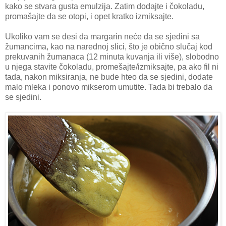
kako se stvara gusta emulzija. Zatim dodajte i čokoladu,
promašajte da se otopi, i opet kratko izmiksajte.
Ukoliko vam se desi da margarin neće da se sjedini sa
žumancima, kao na narednoj slici, što je obično slučaj kod
prekuvanih žumanaca (12 minuta kuvanja ili više), slobodno
u njega stavite čokoladu, promešajte/izmiksajte, pa ako fil ni
tada, nakon miksiranja, ne bude hteo da se sjedini, dodate
malo mleka i ponovo mikserom umutite. Tada bi trebalo da
se sjedini.