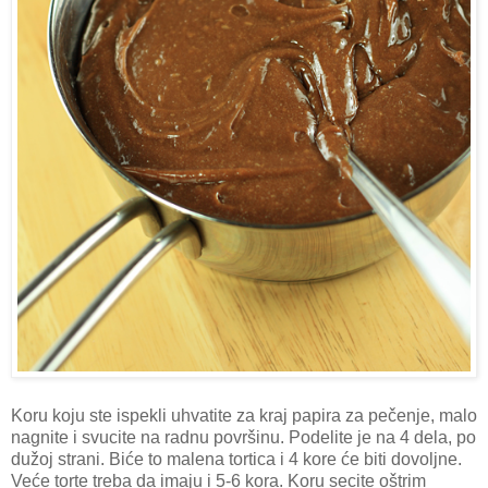
Koru koju ste ispekli uhvatite za kraj papira za pečenje, malo
nagnite i svucite na radnu površinu. Podelite je na 4 dela, po
dužoj strani. Biće to malena tortica i 4 kore će biti dovoljne.
Veće torte treba da imaju i 5-6 kora. Koru secite oštrim