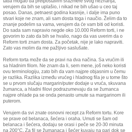
tada mogao da pretpostavim srazmere svog neznanja,
verujem da bih se uplašio, i nikad ne bih ušao u ceo taj
posao. Danas, petnaest godina kasnije, i dalje ima puno
stvari koje ne znam, ali sam dosta toga i naučio. Želim da to
znanje podelim sa vama, verujem da će vam biti od koristi.
Do sada sam napravio negde oko 10.000 Reform torti, i ne
govorim to zato da bih se hvalio, nago da vas uverim da o
Reform torti znam dosta. Za početak, nije je lako napraviti.
Zato vas molim da me pažljivo saslušate.
Reform torta može da se pravi na dva načina. Sa vrućim ili
sa hladnim filom. Ne znam da li, sem mene, još neko koristi
ovu terminologiju, zato bih da vam najpre objasnim u čemu
je razlika. Razlika između vrućeg i hladnog fila je u tome što
se u prvom slučaju margarin/puter dodaje u vruća, skuvana
žumanca, a hladni filovi podrazumevaju da se žumanca
najpre ohlade pa se onda penasto umute sa margarinom ili
puterom.
Verujem da svi znate osnovni recept za Reform tortu. Kore
se prave od belanaca, šećera i oraha. Umuti se šam od
belanaca i šećera, dodaju se orasi i peče se 20-30 minuta
na 200°C. Za fil se žumanaca i šećer kuvaju na pari dok se