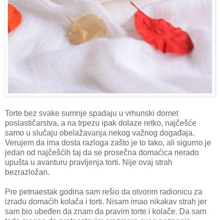
Torte bez svake sumnje spadaju u vrhunski domet
poslastičarstva, a na trpezu ipak dolaze retko, najčešće
samo u slučaju obelažavanja nekog važnog događaja.
Verujem da ima dosta razloga zašto je to tako, ali sigurno je
jedan od najčešćih taj da se prosečna domaćica nerado
upušta u avanturu pravljenja torti. Nije ovaj strah
bezrazložan.
Pre petnaestak godina sam rešio da otvorim radionicu za
izradu domaćih kolača i torti. Nisam imao nikakav strah jer
sam bio ubeđen da znam da pravim torte i kolače. Da sam