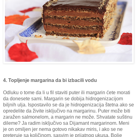
4. Topljenje margarina da bi izbacili vodu
Odluku o tome da li u fil staviti puter ili margarin ćete morati
da donesete sami. Margarin se dobija hidrogenizacijom
biljnih ulja. Ispostavilo se da je hidrogenizacija štetna ako se
opredelite da živite isključivo na margarinu. Puter može biti
zaražen salmonelom, a margarin ne može. Shvatate suštinu
dileme? Ja radim isključivo sa Dijamant margarinom. Meni
je on omiljen jer nema gotovo nikakav miris, i ako se ne
preteruje sa količinom, sasvim je prijatnog ukusa. Bolje