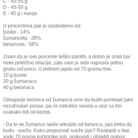
C - 50-55 g
D - 45-50 g
E - 45 g i manje
U procentima jaje je sastavljeno od:
ljuske - 14%
žumanceta - 28%
belanceta - 58%
Znam da je ove procente teško pamtiti, a dobro je znati bar
neke približne relacije, zato sam ja sebi napravio jednu
grubu računicu. U jednom jajetu od 70 grama ima:
10 g ljuske
20 g žumanaca
40 g belanaca
Odvajanje belanca od žumanca ume da bude ponekad jako
nezahvalan posao, pa će nekoliko saveta u vezi sa tim
svakako biti od koristi.
- Da bi se žumance lakše odvojilo od belanca, jaja treba da
budu - sveža. Kako prepoznati sveže jaje? Rastopiti u litar
vode 70 grama kuhinjske soli, prokuvati i ohladiti rastvor.