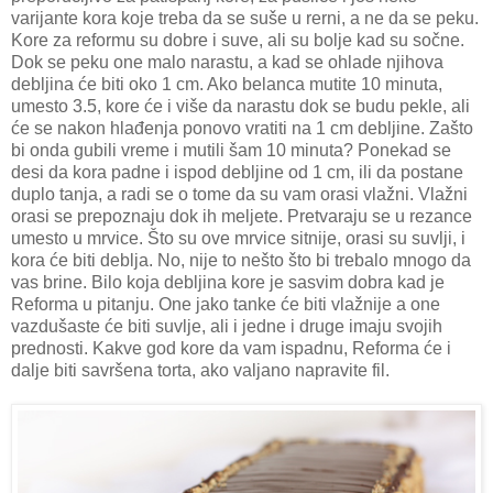
varijante kora koje treba da se suše u rerni, a ne da se peku.
Kore za reformu su dobre i suve, ali su bolje kad su sočne.
Dok se peku one malo narastu, a kad se ohlade njihova
debljina će biti oko 1 cm. Ako belanca mutite 10 minuta,
umesto 3.5, kore će i više da narastu dok se budu pekle, ali
će se nakon hlađenja ponovo vratiti na 1 cm debljine. Zašto
bi onda gubili vreme i mutili šam 10 minuta? Ponekad se
desi da kora padne i ispod debljine od 1 cm, ili da postane
duplo tanja, a radi se o tome da su vam orasi vlažni. Vlažni
orasi se prepoznaju dok ih meljete. Pretvaraju se u rezance
umesto u mrvice. Što su ove mrvice sitnije, orasi su suvlji, i
kora će biti deblja. No, nije to nešto što bi trebalo mnogo da
vas brine. Bilo koja debljina kore je sasvim dobra kad je
Reforma u pitanju. One jako tanke će biti vlažnije a one
vazdušaste će biti suvlje, ali i jedne i druge imaju svojih
prednosti. Kakve god kore da vam ispadnu, Reforma će i
dalje biti savršena torta, ako valjano napravite fil.