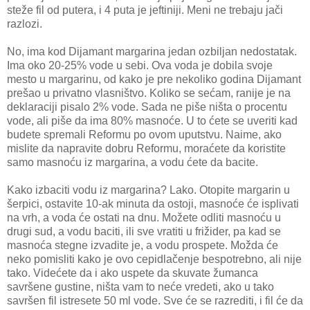
steže fil od putera, i 4 puta je jeftiniji. Meni ne trebaju jači
razlozi.
No, ima kod Dijamant margarina jedan ozbiljan nedostatak.
Ima oko 20-25% vode u sebi. Ova voda je dobila svoje
mesto u margarinu, od kako je pre nekoliko godina Dijamant
prešao u privatno vlasništvo. Koliko se sećam, ranije je na
deklaraciji pisalo 2% vode. Sada ne piše ništa o procentu
vode, ali piše da ima 80% masnoće. U to ćete se uveriti kad
budete spremali Reformu po ovom uputstvu. Naime, ako
mislite da napravite dobru Reformu, moraćete da koristite
samo masnoću iz margarina, a vodu ćete da bacite.
Kako izbaciti vodu iz margarina? Lako. Otopite margarin u
šerpici, ostavite 10-ak minuta da ostoji, masnoće će isplivati
na vrh, a voda će ostati na dnu. Možete odliti masnoću u
drugi sud, a vodu baciti, ili sve vratiti u frižider, pa kad se
masnoća stegne izvadite je, a vodu prospete. Možda će
neko pomisliti kako je ovo cepidlačenje bespotrebno, ali nije
tako. Videćete da i ako uspete da skuvate žumanca
savršene gustine, ništa vam to neće vredeti, ako u tako
savršen fil istresete 50 ml vode. Sve će se razrediti, i fil će da