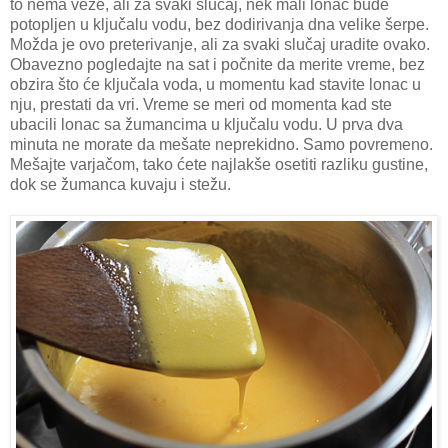
to nema veze, ali za svaki slučaj, nek mali lonac bude
potopljen u ključalu vodu, bez dodirivanja dna velike šerpe.
Možda je ovo preterivanje, ali za svaki slučaj uradite ovako.
Obavezno pogledajte na sat i počnite da merite vreme, bez
obzira što će ključala voda, u momentu kad stavite lonac u
nju, prestati da vri. Vreme se meri od momenta kad ste
ubacili lonac sa žumancima u ključalu vodu. U prva dva
minuta ne morate da mešate neprekidno. Samo povremeno.
Mešajte varjačom, tako ćete najlakše osetiti razliku gustine,
dok se žumanca kuvaju i stežu.