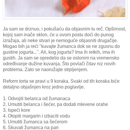
Ja sam se drznuo, i pokušaću da objasnim tu reč. Opširnost,
kojoj sam inače sklon, će u ovom postu doći do punog
izražaja, ali neke stvari je nemoguće objasniti drugačije.
Mogao bih ja reći "kuvajte žumanca dok se ne zgusnu do
gustine jogurta...". Ali, kog jogurta? Ima ih retkih, ima ih
gustih. Ja sam se opredelio da se oslonim na vremensko
određivanje dužine kuvanja. Što povlači čitav niz novih
problema. Zato se naoružajte strpljenjem.
Reform torta se pravi u 9 koraka. Svaki od tih koraka biće
detaljno objašnjen kroz jedno poglavlje.
1. Odvojiti belanca od žumanaca
2. Umutiti belanca i šećer, pa dodati mlevene orahe
3. Ispeći kore
4. Otopiti margarin i izbaciti vodu
5. Umutiti žumanca sa šećerom
6. Skuvati žumanca na pari