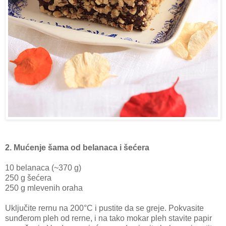
2. Mućenje šama od belanaca i šećera
10 belanaca (~370 g)
250 g šećera
250 g mlevenih oraha
Uključite rernu na 200°C i pustite da se greje. Pokvasite
sunđerom pleh od rerne, i na tako mokar pleh stavite papir