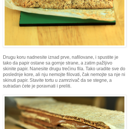
Drugu koru nadnesite iznad prve, nafilovane, i spustite je
tako da papir ostane sa gornje strane, a zatim pažljivo
skinite papir. Nanesite drugu trećinu fila. Tako uradite sve do
poslednje kore, ali nju nemojte filovati, čak nemojte sa nje ni
skinuti papir. Stavite tortu u zamrzivač da se stegne, a
sutradan ćete je poravnati i preliti.