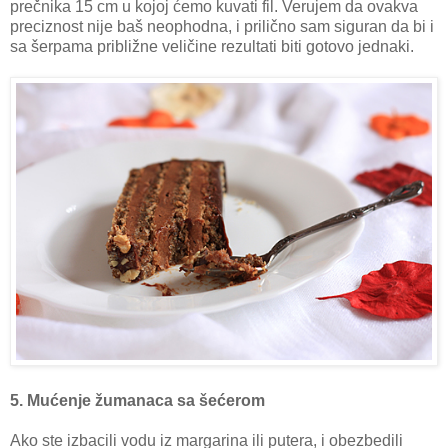
prečnika 15 cm u kojoj ćemo kuvati fil. Verujem da ovakva
preciznost nije baš neophodna, i prilično sam siguran da bi i
sa šerpama približne veličine rezultati biti gotovo jednaki.
5. Mućenje žumanaca sa šećerom
Ako ste izbacili vodu iz margarina ili putera, i obezbedili