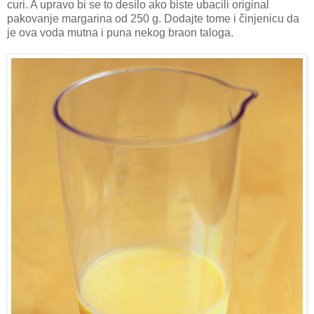
curi. A upravo bi se to desilo ako biste ubacili original
pakovanje margarina od 250 g. Dodajte tome i činjenicu da
je ova voda mutna i puna nekog braon taloga.