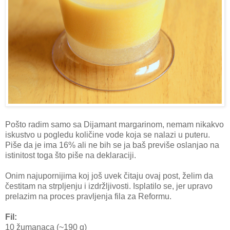
Pošto radim samo sa Dijamant margarinom, nemam nikakvo
iskustvo u pogledu količine vode koja se nalazi u puteru.
Piše da je ima 16% ali ne bih se ja baš previše oslanjao na
istinitost toga što piše na deklaraciji.
Onim najupornijima koj još uvek čitaju ovaj post, želim da
čestitam na strpljenju i izdržljivosti. Isplatilo se, jer upravo
prelazim na proces pravljenja fila za Reformu.
Fil:
10 žumanaca (~190 g)