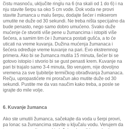
čistu masnoću, uključite ringlu na 6 (na skali od 1 do 6) i na
nju stavite šerpu sa oko 5 cm vode. Dok voda ne provri
stavite žumanca u malu šerpu, dodajte šećer i mikserom
umutite ne duže od 30 sekundi. Ne treba ništa specijalno da
bude penasto, nego samo dobro umućeno. Svako duže
mućenje će stvoriti više pene u žumancima i istopiti više
šećera, a samim tim će i žumanca postati gušća, a to će
uticati na vreme kuvanja. Dužina mućenja žumanaca i
šećera određuje vreme kuvanje na pari. Evo ekstremnog
primera. Ako bi se žumanca mutila 15 minuta, šećer bi se
gotovo istopio i stvorio bi se gust penasti krem. Kuvanje na
pari bi trajalo samo 3-4 minuta, što verujem, nije dovoljno
vremena za sve ljubitelje termičkog obrađivanja žumanaca.
Rečju, upropastićete mi proračun ako mutite duže od 30
sekundi. Pustite me da vas naučim kako treba, a posle se
igrajte do mile volje.
6. Kuvanje žumanca
Ako ste umutili žumanca, sačekajte da voda u šerpi provri,
pa lonac sa žumancima stavite u ključalu vodu. Verujem da