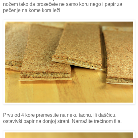
nožem tako da prosečete ne samo koru nego i papir za
pečenje na kome kora leži.
Prvu od 4 kore premestite na neku tacnu, ili daščicu,
ostavivši papir na donjoj strani. Namažite trećinom fila.