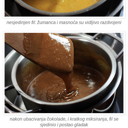
nesjedinjen fil: žumanca i masnoća su vidljivo razdvojeni
nakon ubacivanja čokolade, i kratkog miksiranja, fil se
sjedinio i postao gladak