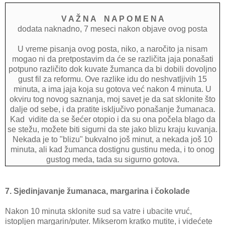
V A Ž N A N A P O M E N A
dodata naknadno, 7 meseci nakon objave ovog posta
U vreme pisanja ovog posta, niko, a naročito ja nisam
mogao ni da pretpostavim da će se različita jaja ponašati
potpuno različito dok kuvate žumanca da bi dobili dovoljno
gust fil za reformu. Ove razlike idu do neshvatljivih 15
minuta, a ima jaja koja su gotova već nakon 4 minuta. U
okviru tog novog saznanja, moj savet je da sat sklonite što
dalje od sebe, i da pratite isključivo ponašanje žumanaca.
Kad vidite da se šećer otopio i da su ona počela blago da
se stežu, možete biti sigurni da ste jako blizu kraju kuvanja.
Nekada je to "blizu" bukvalno još minut, a nekada još 10
minuta, ali kad žumanca dostignu gustinu meda, i to onog
gustog meda, tada su sigurno gotova.
7. Sjedinjavanje žumanaca, margarina i čokolade
Nakon 10 minuta sklonite sud sa vatre i ubacite vruć,
istopljen margarin/puter. Mikserom kratko mutite, i videćete