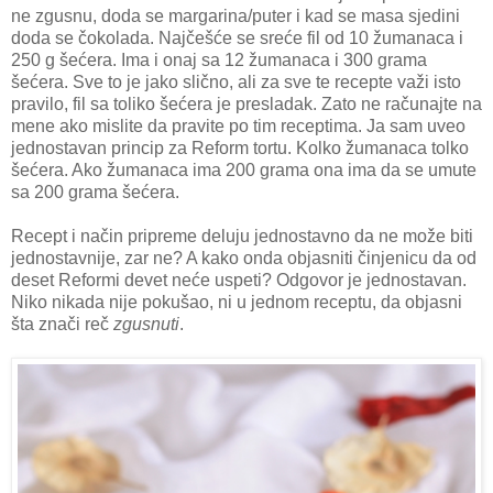
ne zgusnu, doda se margarina/puter i kad se masa sjedini
doda se čokolada. Najčešće se sreće fil od 10 žumanaca i
250 g šećera. Ima i onaj sa 12 žumanaca i 300 grama
šećera. Sve to je jako slično, ali za sve te recepte važi isto
pravilo, fil sa toliko šećera je presladak. Zato ne računajte na
mene ako mislite da pravite po tim receptima. Ja sam uveo
jednostavan princip za Reform tortu. Kolko žumanaca tolko
šećera. Ako žumanaca ima 200 grama ona ima da se umute
sa 200 grama šećera.
Recept i način pripreme deluju jednostavno da ne može biti
jednostavnije, zar ne? A kako onda objasniti činjenicu da od
deset Reformi devet neće uspeti? Odgovor je jednostavan.
Niko nikada nije pokušao, ni u jednom receptu, da objasni
šta znači reč
zgusnuti
.