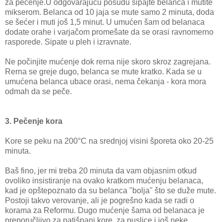
za pečenje.U odgovarajuću posudu sipajte belanca i mutite
mikserom. Belanca od 10 jaja se mute samo 2 minuta, doda
se šećer i muti još 1,5 minut. U umućen šam od belanaca
dodate orahe i varjačom promešate da se orasi ravnomerno
rasporede. Sipate u pleh i izravnate.
Ne počinjite mućenje dok rerna nije skoro skroz zagrejana.
Rerna se greje dugo, belanca se mute kratko. Kada se u
umućena belanca ubace orasi, nema čekanja - kora mora
odmah da se peče.
3. Pečenje kora
Kore se peku na 200°C na srednjoj visini šporeta oko 20-25
minuta.
Baš fino, jer mi treba 20 minuta da vam objasnim otkud
ovoliko insistiranje na ovako kratkom mućenju belanaca,
kad je opštepoznato da su belanca "bolja" što se duže mute.
Postoji takvo verovanje, ali je pogrešno kada se radi o
korama za Reformu. Dugo mućenje šama od belanaca je
preporučljivo za patišpanj kore, za puslice i još neke