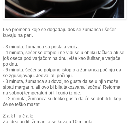
Evo promena koje se događaju dok se žumanca i šećer
kuvaju na pari.
- 3 minuta, žumanca su postala vruća.
- 4 minuta, šećer se otopio i ne vidi se u obliku tačkica ali se
još oseća pod varjačom na dnu, više kao šuštanje varjače
po dnu.
- 6 minuta, šećer se potpuno istopio a žumanca počinju da
se zgušnjavaju. Jedva, ali počinju.
- 8 minuta, žumanca su dovoljno gusta da se u njih može
sipati margarin, ali ovo bi bila takozvana "sočna" Reforma,
na sobnoj temperaturi bi fil curio iz nje.
- 12 minuta, žumanca su toliko gusta da će se dobiti fil koji
će se teško mazati
Z a k l j u č a k:
Za idealan fil, žumanca se kuvaju 10 minuta.