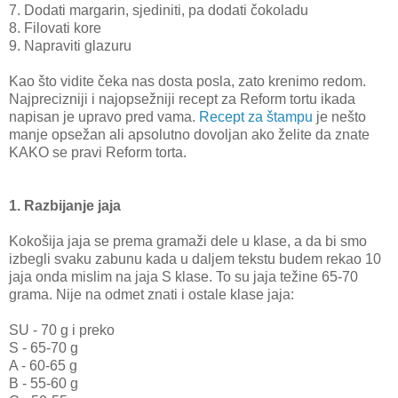
7. Dodati margarin, sjediniti, pa dodati čokoladu
8. Filovati kore
9. Napraviti glazuru
Kao što vidite čeka nas dosta posla, zato krenimo redom.
Najprecizniji i najopsežniji recept za Reform tortu ikada
napisan je upravo pred vama.
Recept za štampu
je nešto
manje opsežan ali apsolutno dovoljan ako želite da znate
KAKO se pravi Reform torta.
1. Razbijanje jaja
Kokošija jaja se prema gramaži dele u klase, a da bi smo
izbegli svaku zabunu kada u daljem tekstu budem rekao 10
jaja onda mislim na jaja S klase. To su jaja težine 65-70
grama. Nije na odmet znati i ostale klase jaja:
SU - 70 g i preko
S - 65-70 g
A - 60-65 g
B - 55-60 g