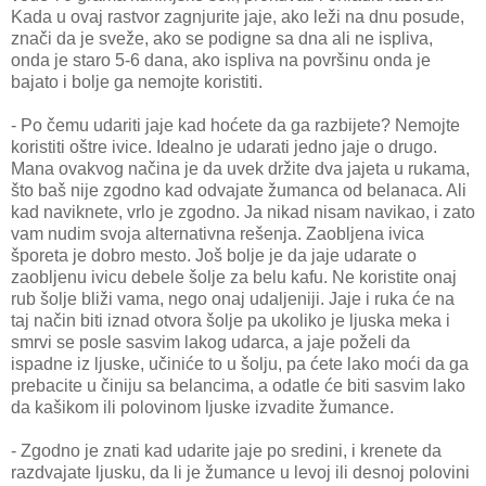
Kada u ovaj rastvor zagnjurite jaje, ako leži na dnu posude,
znači da je sveže, ako se podigne sa dna ali ne ispliva,
onda je staro 5-6 dana, ako ispliva na površinu onda je
bajato i bolje ga nemojte koristiti.
- Po čemu udariti jaje kad hoćete da ga razbijete? Nemojte
koristiti oštre ivice. Idealno je udarati jedno jaje o drugo.
Mana ovakvog načina je da uvek držite dva jajeta u rukama,
što baš nije zgodno kad odvajate žumanca od belanaca. Ali
kad naviknete, vrlo je zgodno. Ja nikad nisam navikao, i zato
vam nudim svoja alternativna rešenja. Zaobljena ivica
šporeta je dobro mesto. Još bolje je da jaje udarate o
zaobljenu ivicu debele šolje za belu kafu. Ne koristite onaj
rub šolje bliži vama, nego onaj udaljeniji. Jaje i ruka će na
taj način biti iznad otvora šolje pa ukoliko je ljuska meka i
smrvi se posle sasvim lakog udarca, a jaje poželi da
ispadne iz ljuske, učiniće to u šolju, pa ćete lako moći da ga
prebacite u činiju sa belancima, a odatle će biti sasvim lako
da kašikom ili polovinom ljuske izvadite žumance.
- Zgodno je znati kad udarite jaje po sredini, i krenete da
razdvajate ljusku, da li je žumance u levoj ili desnoj polovini