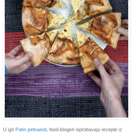
U igri
Patin petnaesti
, food-blogeri isprobavaju recepte iz