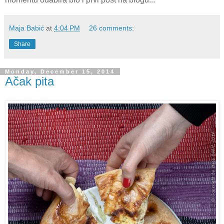
Maja Babić
at
4:04 PM
26 comments:
Share
Monday, December 15, 2014
Ačak pita