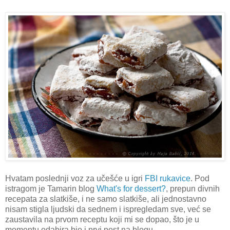
Hvatam poslednji voz za učešće u igri
FBI rukavice
. Pod
istragom je Tamarin blog
What's for dessert?
, prepun divnih
recepata za slatkiše, i ne samo slatkiše, ali jednostavno
nisam stigla ljudski da sednem i ispregledam sve, već se
zaustavila na prvom receptu koji mi se dopao, što je u
momentu odabira bio i prvi post na blogu...