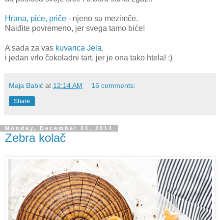
Hrana, piće, priče
- njeno su mezimče.
Naiđite povremeno, jer svega tamo biće!
A sada za vas
kuvarica Jela
,
i jedan vrlo čokoladni tart, jer je ona tako htela! :)
Maja Babić
at
12:14 AM
15 comments:
Share
Monday, December 01, 2014
Zebra kolač