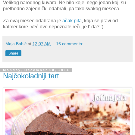
Velikog narodnog kuvara. Ne bilo koje, nego jedan koji su
prethodno zajednički odabrali, pa tako svakog meseca.
Za ovaj mesec odabrana je
ačak pita
, koja se pravi od
katmer kore. Već dve nepoznate reči, je l' da? :)
Maja Babić
at
12:07 AM
16 comments:
Share
Monday, December 08, 2014
Najčokoladniji tart