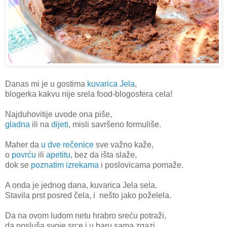
Danas mi je u gostima
kuvarica Jela
,
blogerka kakvu nije srela food-blogosfera cela!
Najduhovitije uvode ona piše,
gladna
ili na
dijeti
, misli savršeno formuliše.
Maher da
u dve rečenice
sve važno kaže,
o
povrću
ili
apetitu
, bez da išta slaže,
dok se
poznatim izrekama
i poslovicama pomaže.
A onda je jednog dana, kuvarica Jela sela.
Stavila prst posred čela, i nešto jako poželela.
Da na ovom ludom netu hrabro sreću potraži,
da posluša svoje srce i u baru sama zgazi.