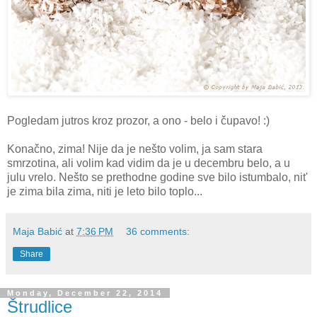
Pogledam jutros kroz prozor, a ono - belo i čupavo! :)
Konačno, zima! Nije da je nešto volim, ja sam stara
smrzotina, ali volim kad vidim da je u decembru belo, a u
julu vrelo. Nešto se prethodne godine sve bilo istumbalo, nit'
je zima bila zima, niti je leto bilo toplo...
Maja Babić
at
7:36 PM
36 comments:
Share
Monday, December 22, 2014
Štrudlice