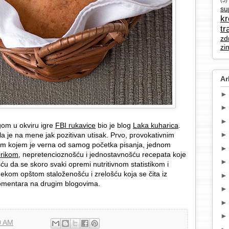
(3)
su
k
tr
zd
zi
Ar
gom u okviru igre
FBI rukavice
bio je blog
Laka kuharica
.
la je na mene jak pozitivan utisak. Prvo, provokativnim
m kojem je verna od samog početka pisanja, jednom
brikom
, nepretencioznošću i jednostavnošću recepata koje
ću da se skoro svaki opremi nutritivnom statistikom i
ekom opštom staloženošću i zrelošću koja se čita iz
 komentara na drugim blogovima.
0 AM