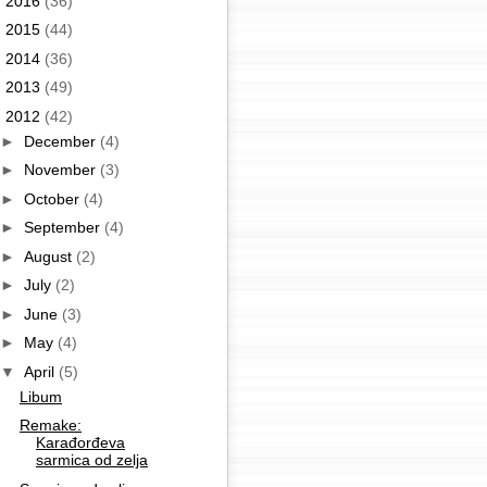
►
2016
(36)
►
2015
(44)
►
2014
(36)
►
2013
(49)
▼
2012
(42)
►
December
(4)
►
November
(3)
►
October
(4)
►
September
(4)
►
August
(2)
►
July
(2)
►
June
(3)
►
May
(4)
▼
April
(5)
Libum
Remake:
Karađorđeva
sarmica od zelja