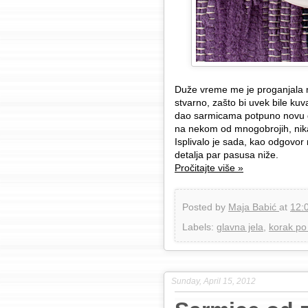
Duže vreme me je proganjala
stvarno, zašto bi uvek bile kuv
dao sarmicama potpuno novu dim
na nekom od mnogobrojih, ni
Isplivalo je sada, kao odgovor 
detalja par pasusa niže.
Pročitajte više »
Posted by
Maja Babić
at
12:
Labels:
glavna jela
,
korak po
Sunday, April 15, 2012