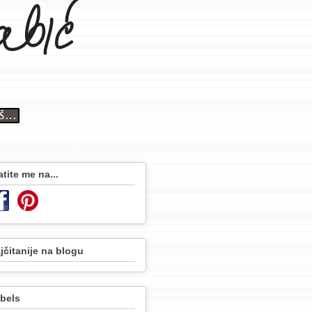
atite me na...
jčitanije na blogu
bels