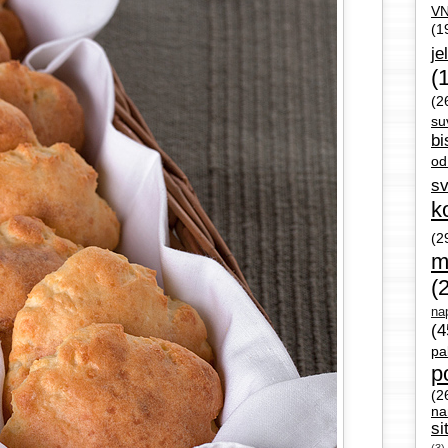
V
(1
je
(
(2
su
bi
od
sv
k
(2
m
(
nap
(4
pa
p
(2
na
si