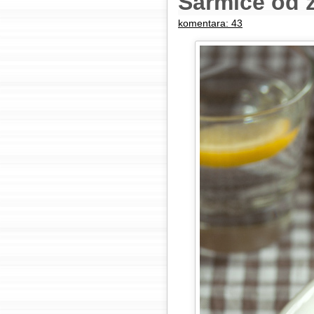
Sarmice od z
komentara: 43