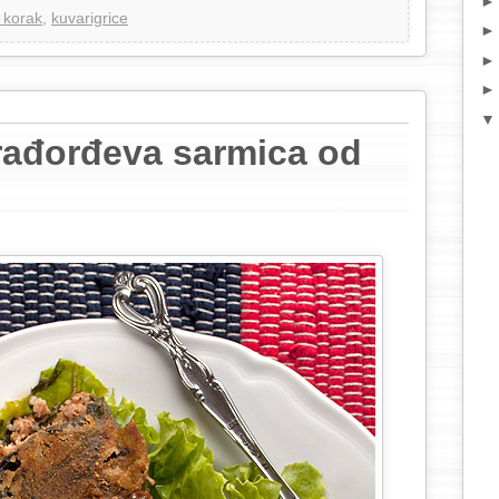
 korak
,
kuvarigrice
ađorđeva sarmica od