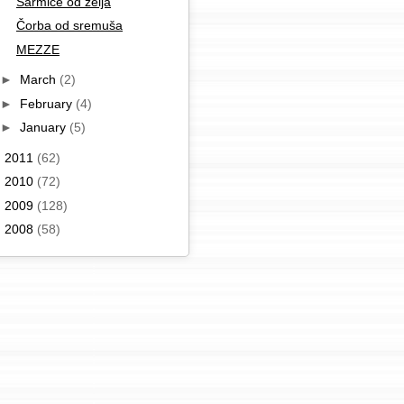
Sarmice od zelja
Čorba od sremuša
MEZZE
►
March
(2)
►
February
(4)
►
January
(5)
►
2011
(62)
►
2010
(72)
►
2009
(128)
►
2008
(58)