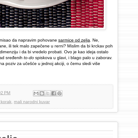
 misao da napravim pohovane
sarmice od zelja
. Ne,
ane, ili tek malo zapečene u rerni? Mislim da bi krckav poh
enziju i da bi vredelo probati. Ovo je kao ideja ostalo
kad sređenih
to-do
spiskova u glavi, i blago palo u zaborav.
na poziv za učešće u jednoj akciji, o čemu sledi više
02 PM
 korak
,
mali narodni kuvar