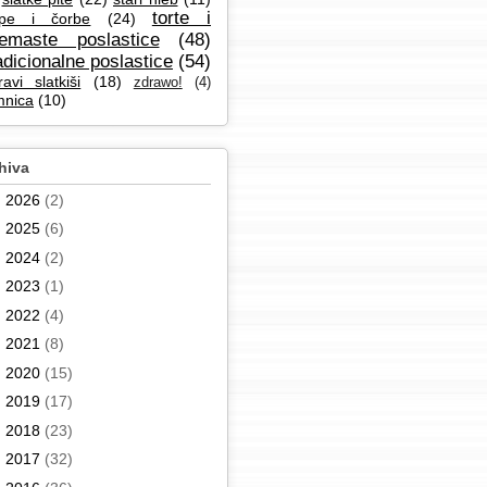
torte i
pe i čorbe
(24)
remaste poslastice
(48)
adicionalne poslastice
(54)
ravi slatkiši
(18)
zdrawo!
(4)
mnica
(10)
hiva
►
2026
(2)
►
2025
(6)
►
2024
(2)
►
2023
(1)
►
2022
(4)
►
2021
(8)
►
2020
(15)
►
2019
(17)
►
2018
(23)
►
2017
(32)