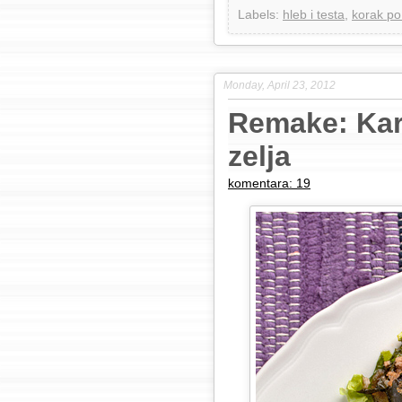
Labels:
hleb i testa
,
korak po
Monday, April 23, 2012
Remake: Kar
zelja
komentara: 19