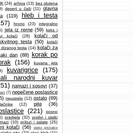
NK
(24)
arhiva
(13)
bez glutena
glavna
9)
desert u čaši
(11)
hleb i testa
la
(119)
157)
hrono
(23)
integralno
jela iz rerne
(59)
6)
keks i
kolači od
vi kolači
(28)
skvitnog testa
(50)
kolači
kolači za
 dizanog testa
(14)
korak po
aki dan
(88)
orak
(156)
kuvana jela
kuvarigrice
(175)
9)
ali narodni kuvar
251)
namazi i sosovi
(37)
nepečene poslastice
ici
(7)
5)
ostalo
(69)
neuspelo
(12)
pite
(36)
lačinke
(12)
oslastice
(221)
posno
6)
predjela
(32)
prelivi i slatki
mazi
(10)
prilozi i salate
(25)
tni kolači
(56)
slatke grickalice
slatke pite
(22)
stari hleb
(11)