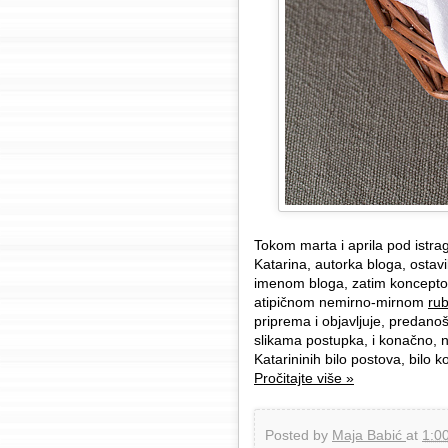
Tokom marta i aprila pod istra
Katarina, autorka bloga, ostavi
imenom bloga, zatim koncepto
atipičnom nemirno-mirnom
ru
priprema i objavljuje, predanoš
slikama postupka, i konačno, n
Katarininih bilo postova, bilo
Pročitajte više »
Posted by
Maja Babić
at
1:0