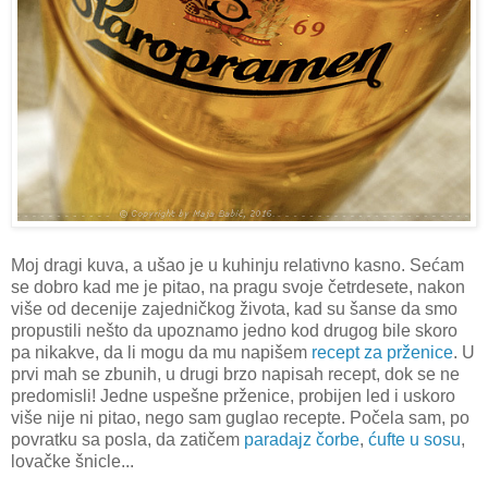
Moj dragi kuva, a ušao je u kuhinju relativno kasno. Sećam
se dobro kad me je pitao, na pragu svoje četrdesete, nakon
više od decenije zajedničkog života, kad su šanse da smo
propustili nešto da upoznamo jedno kod drugog bile skoro
pa nikakve, da li mogu da mu napišem
recept za prženice
. U
prvi mah se zbunih, u drugi brzo napisah recept, dok se ne
predomisli! Jedne uspešne prženice, probijen led i uskoro
više nije ni pitao, nego sam guglao recepte. Počela sam, po
povratku sa posla, da zatičem
paradajz čorbe
,
ćufte u sosu
,
lovačke šnicle...