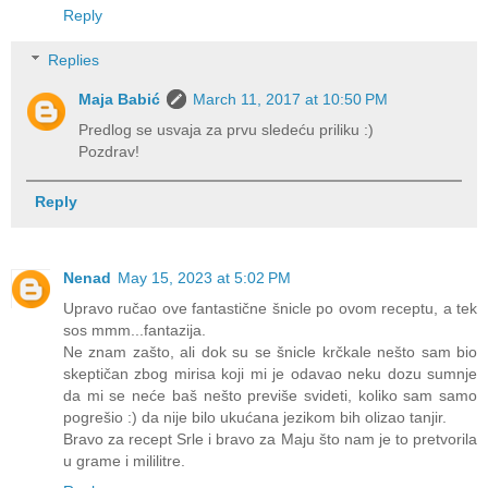
Reply
Replies
Maja Babić
March 11, 2017 at 10:50 PM
Predlog se usvaja za prvu sledeću priliku :)
Pozdrav!
Reply
Nenad
May 15, 2023 at 5:02 PM
Upravo ručao ove fantastične šnicle po ovom receptu, a tek
sos mmm...fantazija.
Ne znam zašto, ali dok su se šnicle krčkale nešto sam bio
skeptičan zbog mirisa koji mi je odavao neku dozu sumnje
da mi se neće baš nešto previše svideti, koliko sam samo
pogrešio :) da nije bilo ukućana jezikom bih olizao tanjir.
Bravo za recept Srle i bravo za Maju što nam je to pretvorila
u grame i mililitre.