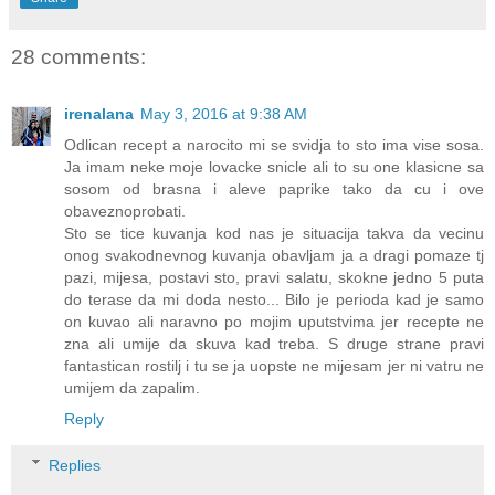
28 comments:
irenalana
May 3, 2016 at 9:38 AM
Odlican recept a narocito mi se svidja to sto ima vise sosa.
Ja imam neke moje lovacke snicle ali to su one klasicne sa
sosom od brasna i aleve paprike tako da cu i ove
obaveznoprobati.
Sto se tice kuvanja kod nas je situacija takva da vecinu
onog svakodnevnog kuvanja obavljam ja a dragi pomaze tj
pazi, mijesa, postavi sto, pravi salatu, skokne jedno 5 puta
do terase da mi doda nesto... Bilo je perioda kad je samo
on kuvao ali naravno po mojim uputstvima jer recepte ne
zna ali umije da skuva kad treba. S druge strane pravi
fantastican rostilj i tu se ja uopste ne mijesam jer ni vatru ne
umijem da zapalim.
Reply
Replies