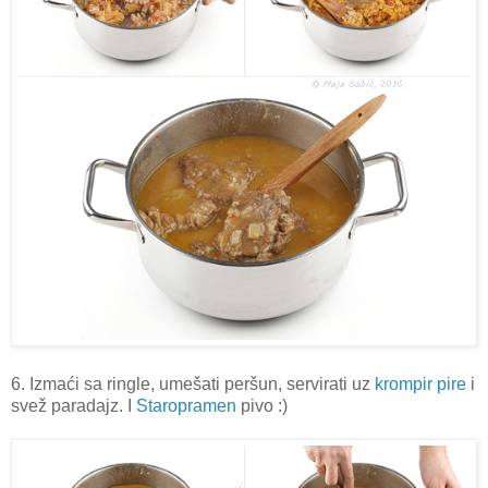
6. Izmaći sa ringle, umešati peršun, servirati uz
krompir pire
i
svež paradajz. I
Staropramen
pivo :)