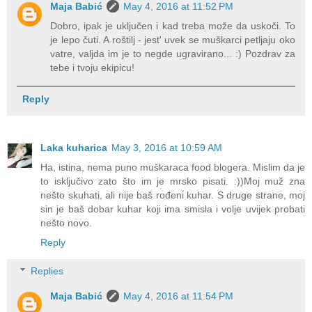
Maja Babić
May 4, 2016 at 11:52 PM
Dobro, ipak je uključen i kad treba može da uskoči. To
je lepo čuti. A roštilj - jest' uvek se muškarci petljaju oko
vatre, valjda im je to negde ugravirano... :) Pozdrav za
tebe i tvoju ekipicu!
Reply
Laka kuharica
May 3, 2016 at 10:59 AM
Ha, istina, nema puno muškaraca food blogera. Mislim da je
to isključivo zato što im je mrsko pisati. :))Moj muž zna
nešto skuhati, ali nije baš rođeni kuhar. S druge strane, moj
sin je baš dobar kuhar koji ima smisla i volje uvijek probati
nešto novo.
Reply
Replies
Maja Babić
May 4, 2016 at 11:54 PM