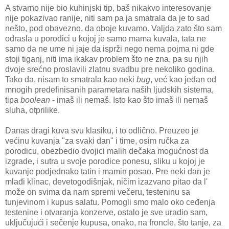
A stvarno nije bio kuhinjski tip, baš nikakvo interesovanje
nije pokazivao ranije, niti sam pa ja smatrala da je to sad
nešto, pod obavezno, da oboje kuvamo. Valjda zato što sam
odrasla u porodici u kojoj je samo mama kuvala, tata ne
samo da ne ume ni jaje da isprži nego nema pojma ni gde
stoji tiganj, niti ima ikakav problem što ne zna, pa su njih
dvoje srećno proslavili zlatnu svadbu pre nekoliko godina.
Tako da, nisam to smatrala kao neki
bug
, već kao jedan od
mnogih predefinisanih parametara naših ljudskih sistema,
tipa
boolean
- imaš ili nemaš. Isto kao što imaš ili nemaš
sluha, otprilike.
Danas dragi kuva svu klasiku, i to odlično. Preuzeo je
većinu kuvanja "za svaki dan" i time, osim ručka za
porodicu, obezbedio dvojici malih dečaka mogućnost da
izgrade, i sutra u svoje porodice ponesu, sliku u kojoj je
kuvanje podjednako tatin i mamin posao. Pre neki dan je
mlađi klinac, devetogodišnjak, ničim izazvano pitao da l'
može on svima da nam spremi večeru, testeninu sa
tunjevinom i kupus salatu. Pomogli smo malo oko ceđenja
testenine i otvaranja konzerve, ostalo je sve uradio sam,
uključujući i sečenje kupusa, onako, na froncle, što tanje, za