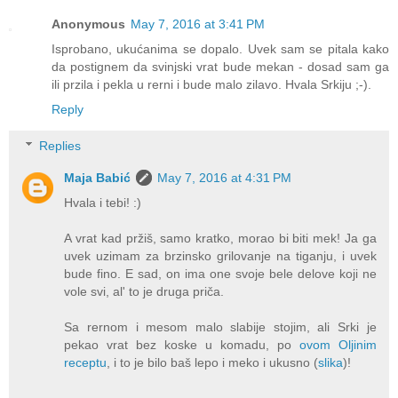
Anonymous
May 7, 2016 at 3:41 PM
Isprobano, ukućanima se dopalo. Uvek sam se pitala kako
da postignem da svinjski vrat bude mekan - dosad sam ga
ili przila i pekla u rerni i bude malo zilavo. Hvala Srkiju ;-).
Reply
Replies
Maja Babić
May 7, 2016 at 4:31 PM
Hvala i tebi! :)
A vrat kad pržiš, samo kratko, morao bi biti mek! Ja ga
uvek uzimam za brzinsko grilovanje na tiganju, i uvek
bude fino. E sad, on ima one svoje bele delove koji ne
vole svi, al' to je druga priča.
Sa rernom i mesom malo slabije stojim, ali Srki je
pekao vrat bez koske u komadu, po
ovom Oljinim
receptu
, i to je bilo baš lepo i meko i ukusno (
slika
)!