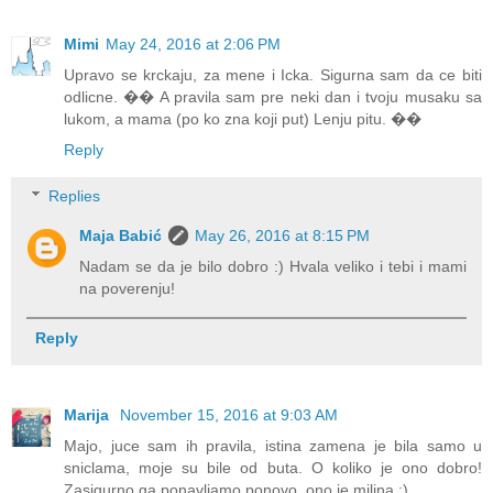
Mimi
May 24, 2016 at 2:06 PM
Upravo se krckaju, za mene i Icka. Sigurna sam da ce biti
odlicne. �� A pravila sam pre neki dan i tvoju musaku sa
lukom, a mama (po ko zna koji put) Lenju pitu. ��
Reply
Replies
Maja Babić
May 26, 2016 at 8:15 PM
Nadam se da je bilo dobro :) Hvala veliko i tebi i mami
na poverenju!
Reply
Marija
November 15, 2016 at 9:03 AM
Majo, juce sam ih pravila, istina zamena je bila samo u
sniclama, moje su bile od buta. O koliko je ono dobro!
Zasigurno ga ponavljamo ponovo, ono je milina :)