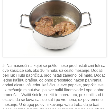
5. Na masnoći na kojoj se pržilo meso prodinstati crni luk sa
dve kašičice soli, oko 10 minuta, uz često mešanje. Dodati
beli luk i ljutu papričicu, prodinstati zajedno još malo. Dodati
jednu kašiku brašna, od onog preostalog nakon paniranja,
dodati ekstra još jednu kašičicu aleve paprike, propržiti sve
uz mešanje minut-dva, pa sve naliti litrom vode i opet dobro
promešati. Vratiti šnicle, sniziti tempreraturu, poklopiti sud i
ostaviti da se kuva sat, do sat i po vremena, uz povremeno
mešanje. U drugoj polovini kuvanja vatra treba da je baš