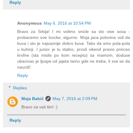
Reply
Anonymous
May 6, 2016 at 10:54 PM
Bravo za Srkija! I mi volimo snicle sa sto vise sosa -
probacemo ove lovcke, sigurno. Moja jaca polovina voli da
kuva i sto je najvaznije dobro kuva. Tako da smo pola-pola
u kuhinji. I junior je tu stalno, prosli vikend pravio princes
krofne (sta mislis po kom receptu) sa mamom, doduse
ubacivao je ljuspe od jajeta tamo gde ne treba, li sve se da
nauciti!
Reply
Replies
Maja Babić
May 7, 2016 at 2:09 PM
Bravo za vaš tim! :)
Reply