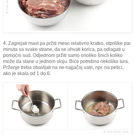
4. Zagrejati mast pa pržiti meso relativno kratko, otprilike par
minuta sa svake strane, da se uhvati korica, pa odlagati u
pomoćni sud. Odjednom pržiti samo onoliko šnicli koliko
može da stane u jednom sloju. Biće potrebno nekoliko tura.
Prženje treba obavljati na ne-najjačoj vatri, npr. na petici,
ako je skala od 1 do 6.