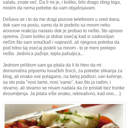
salatu, znate već. Da li mi je, i koliko, bilo drago zbog toga,
mislim da nema potrebe da vam objašnjavam.
Dešava se i to da me dragi pozove telefonom u sred dana,
dok sam na poslu, samo da bi podelio sa mnom neku
woooow
reakciju nastalu dok je probao to nešto, što upravo
sprema. Znam koliko je dobar osećaj kad si zadovoljan
nečim što sam smućkaš i napraviš, ali njegova potreba da
pod hitno taj osećaj podeli sa mnom - to je meni prelepo
nešto. Jedinica pažnje, topla pahuljica...
Jednom prilikom sam ga pitala da li bi hteo da mi
demonstrira pripremu lovačkih šnicli, za potrebe slikanja za
blog, ali onako sve polagano, na beloj podlozi, van kuhinje,
sa sto puta "nosi tamo, nosi 'vamo", kao što ja radim, i
stvarno, ali stvarno se nisam nadala da će pristati bez trunke
dvoumljenja. Ja pitala više onako, rekreativno, kad ono... :)