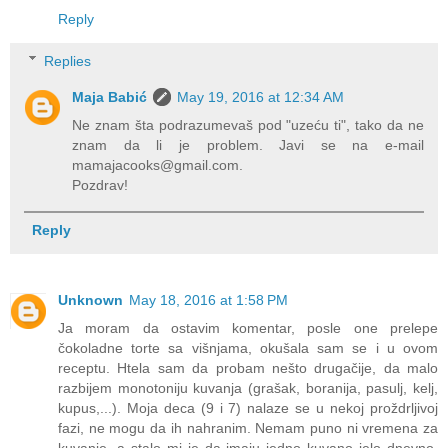
Reply
Replies
Maja Babić
May 19, 2016 at 12:34 AM
Ne znam šta podrazumevaš pod "uzeću ti", tako da ne
znam da li je problem. Javi se na e-mail
mamajacooks@gmail.com.
Pozdrav!
Reply
Unknown
May 18, 2016 at 1:58 PM
Ja moram da ostavim komentar, posle one prelepe
čokoladne torte sa višnjama, okušala sam se i u ovom
receptu. Htela sam da probam nešto drugačije, da malo
razbijem monotoniju kuvanja (grašak, boranija, pasulj, kelj,
kupus,...). Moja deca (9 i 7) nalaze se u nekoj proždrljivoj
fazi, ne mogu da ih nahranim. Nemam puno ni vremena za
kuvanje, a stalo mi je da imaju jedno kuvano jelo dnevno.