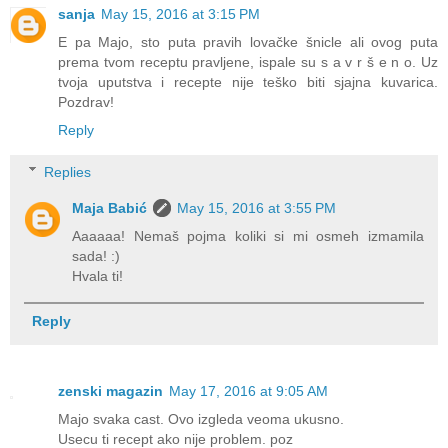
sanja
May 15, 2016 at 3:15 PM
E pa Majo, sto puta pravih lovačke šnicle ali ovog puta
prema tvom receptu pravljene, ispale su s a v r š e n o. Uz
tvoja uputstva i recepte nije teško biti sjajna kuvarica.
Pozdrav!
Reply
Replies
Maja Babić
May 15, 2016 at 3:55 PM
Aaaaaa! Nemaš pojma koliki si mi osmeh izmamila
sada! :)
Hvala ti!
Reply
zenski magazin
May 17, 2016 at 9:05 AM
Majo svaka cast. Ovo izgleda veoma ukusno.
Usecu ti recept ako nije problem. poz