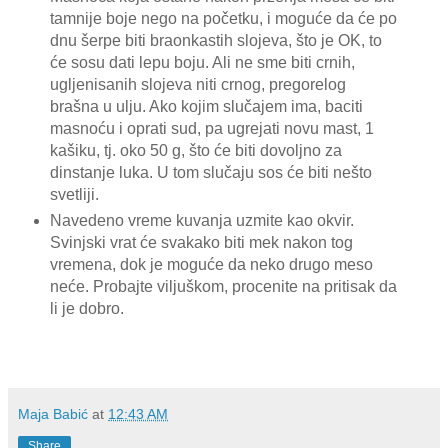
tamnije boje nego na početku, i moguće da će po
dnu šerpe biti braonkastih slojeva, što je OK, to
će sosu dati lepu boju. Ali ne sme biti crnih,
ugljenisanih slojeva niti crnog, pregorelog
brašna u ulju. Ako kojim slučajem ima, baciti
masnoću i oprati sud, pa ugrejati novu mast, 1
kašiku, tj. oko 50 g, što će biti dovoljno za
dinstanje luka. U tom slučaju sos će biti nešto
svetliji.
Navedeno vreme kuvanja uzmite kao okvir.
Svinjski vrat će svakako biti mek nakon tog
vremena, dok je moguće da neko drugo meso
neće. Probajte viljuškom, procenite na pritisak da
li je dobro.
Maja Babić
at
12:43 AM
Share