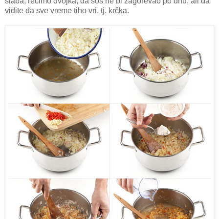
slaba, recimo dvojka, da sos ne bi zagorevao po dnu, ali da
vidite da sve vreme tiho vri, tj. krčka.