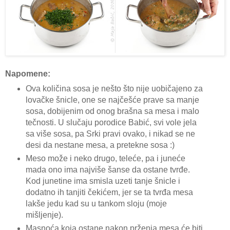
Napomene:
Ova količina sosa je nešto što nije uobičajeno za
lovačke šnicle, one se najčešće prave sa manje
sosa, dobijenim od onog brašna sa mesa i malo
tečnosti. U slučaju porodice Babić, svi vole jela
sa više sosa, pa Srki pravi ovako, i nikad se ne
desi da nestane mesa, a pretekne sosa :)
Meso može i neko drugo, teleće, pa i juneće
mada ono ima najviše šanse da ostane tvrđe.
Kod junetine ima smisla uzeti tanje šnicle i
dodatno ih tanjiti čekićem, jer se ta tvrđa mesa
lakše jedu kad su u tankom sloju (moje
mišljenje).
Masnoća koja ostane nakon prženja mesa će biti