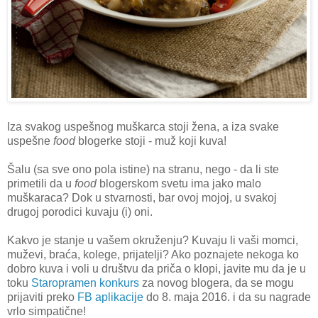
Iza svakog uspešnog muškarca stoji žena, a iza svake
uspešne
food
blogerke stoji - muž koji kuva!
Šalu (sa sve ono pola istine) na stranu, nego - da li ste
primetili da u
food
blogerskom svetu ima jako malo
muškaraca? Dok u stvarnosti, bar ovoj mojoj, u svakoj
drugoj porodici kuvaju (i) oni.
Kakvo je stanje u vašem okruženju? Kuvaju li vaši momci,
muževi, braća, kolege, prijatelji? Ako poznajete nekoga ko
dobro kuva i voli u društvu da priča o klopi, javite mu da je u
toku
Staropramen konkurs
za novog blogera, da se mogu
prijaviti preko
FB aplikacije
do 8. maja 2016. i da su nagrade
vrlo simpatične!