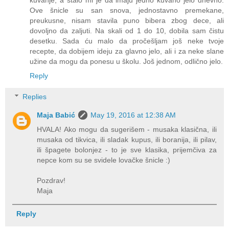
Ove šnicle su san snova, jednostavno premekane,
preukusne, nisam stavila puno bibera zbog dece, ali
dovoljno da zaljuti. Na skali od 1 do 10, dobila sam čistu
desetku. Sada ću malo da pročešljam još neke tvoje
recepte, da dobijem ideju za glavno jelo, ali i za neke slane
užine da mogu da ponesu u školu. Još jednom, odlično jelo.
Reply
Replies
Maja Babić
May 19, 2016 at 12:38 AM
HVALA! Ako mogu da sugerišem - musaka klasična, ili
musaka od tikvica, ili sladak kupus, ili boranija, ili pilav,
ili špagete bolonjez - to je sve klasika, prijemčiva za
nepce kom su se svidele lovačke šnicle :)
Pozdrav!
Maja
Reply