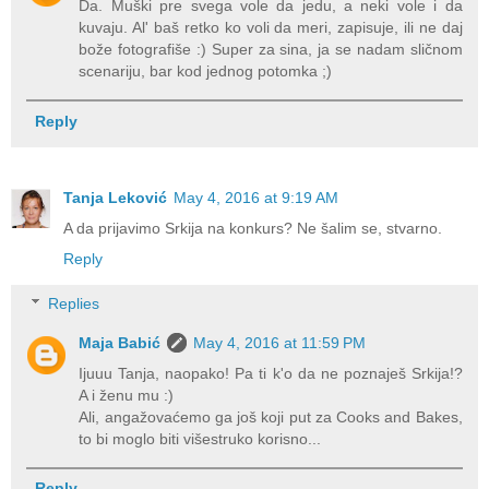
Da. Muški pre svega vole da jedu, a neki vole i da
kuvaju. Al' baš retko ko voli da meri, zapisuje, ili ne daj
bože fotografiše :) Super za sina, ja se nadam sličnom
scenariju, bar kod jednog potomka ;)
Reply
Tanja Leković
May 4, 2016 at 9:19 AM
A da prijavimo Srkija na konkurs? Ne šalim se, stvarno.
Reply
Replies
Maja Babić
May 4, 2016 at 11:59 PM
Ijuuu Tanja, naopako! Pa ti k'o da ne poznaješ Srkija!?
A i ženu mu :)
Ali, angažovaćemo ga još koji put za Cooks and Bakes,
to bi moglo biti višestruko korisno...
Reply