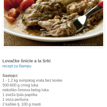
Lovačke šnicle a la Srki
recept za štampu
Sastojci:
1 - 1.2 kg svinjskog vrata bez koske
500-600 g crnog luka
nekoliko čenova belog luka
1 sveža ljuta paprika
1 veza peršuna
2 kašike tj. 100 g masti