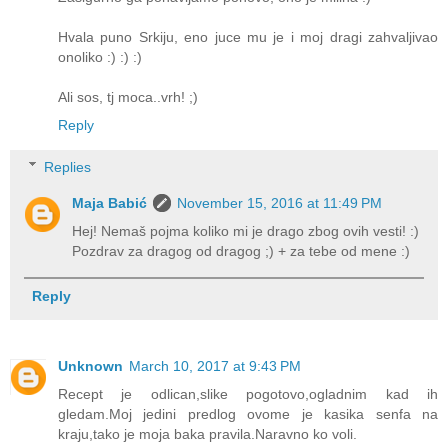
Hvala puno Srkiju, eno juce mu je i moj dragi zahvaljivao
onoliko :) :) :)
Ali sos, tj moca..vrh! ;)
Reply
Replies
Maja Babić
November 15, 2016 at 11:49 PM
Hej! Nemaš pojma koliko mi je drago zbog ovih vesti! :)
Pozdrav za dragog od dragog ;) + za tebe od mene :)
Reply
Unknown
March 10, 2017 at 9:43 PM
Recept je odlican,slike pogotovo,ogladnim kad ih
gledam.Moj jedini predlog ovome je kasika senfa na
kraju,tako je moja baka pravila.Naravno ko voli.