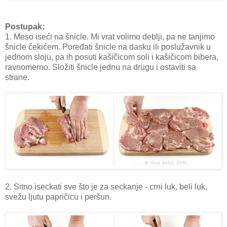
Postupak:
1. Meso iseći na šnicle. Mi vrat volimo deblji, pa ne tanjimo
šnicle čekićem. Poređati šnicle na dasku ili poslužavnik u
jednom sloju, pa ih posuti kašičicom soli i kašičicom bibera,
ravnomerno. Složiti šnicle jednu na drugu i ostaviti sa
strane.
2. Sitno iseckati sve što je za seckanje - crni luk, beli luk,
svežu ljutu papričicu i peršun.