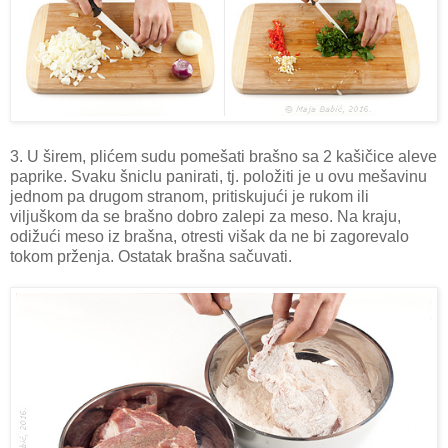
3. U širem, plićem sudu pomešati brašno sa 2 kašičice aleve
paprike. Svaku šniclu panirati, tj. položiti je u ovu mešavinu
jednom pa drugom stranom, pritiskujući je rukom ili
viljuškom da se brašno dobro zalepi za meso. Na kraju,
odižući meso iz brašna, otresti višak da ne bi zagorevalo
tokom prženja. Ostatak brašna sačuvati.