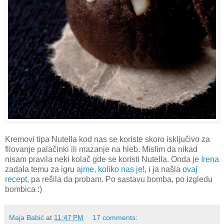
Kremovi tipa Nutella kod nas se koriste skoro isključivo za
filovanje palačinki ili mazanje na hleb. Mislim da nikad
nisam pravila neki kolač gde se koristi Nutella. Onda je
Irena
zadala temu za igru
ajme, koliko nas je!
, i ja našla
ovaj
recept
, pa rešila da probam. Po sastavu bomba, po izgledu
bombica :)
Maja Babić
at
11:47 PM
17 comments: