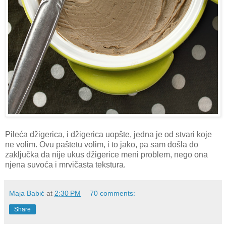
Pileća džigerica, i džigerica uopšte, jedna je od stvari koje
ne volim. Ovu paštetu volim, i to jako, pa sam došla do
zaključka da nije ukus džigerice meni problem, nego ona
njena suvoća i mrvičasta tekstura.
Maja Babić
at
2:30 PM
70 comments:
Share