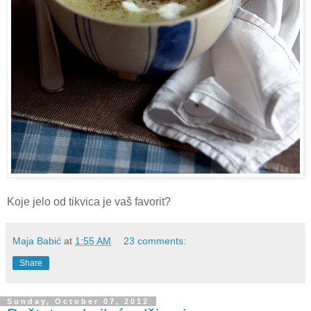
Koje jelo od tikvica je vaš favorit?
Maja Babić
at
1:55 AM
23 comments:
Share
Sunday, October 07, 2012