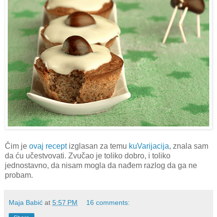
Čim je
ovaj recept
izglasan za temu
kuVarijacija
, znala sam
da ću učestvovati. Zvučao je toliko dobro, i toliko
jednostavno, da nisam mogla da nađem razlog da ga ne
probam.
Maja Babić
at
5:57 PM
16 comments: