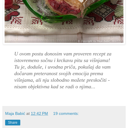
U ovom postu donosim vam proveren recept za
istovremeno sočnu i krckavu pitu sa višnjama!
Tu je, doduše, i uvodna priča, pokušaj da vam
dočaram preteranost svojih emocija prema
višnjama, ali nju slobodno možete preskočiti -
nisam objektivna kad se radi o njima...
Maja Babić
at
12:42 PM
19 comments:
Share