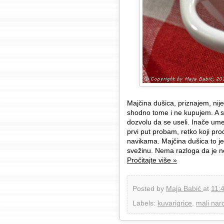
Majčina dušica, priznajem, nij
shodno tome i ne kupujem. A s
dozvolu da se useli. Inače u
prvi put probam, retko koji pr
navikama. Majčina dušica to jes
svežinu. Nema razloga da je n
Pročitajte više »
Posted by
Maja Babić
at
11:
Labels:
kuvarigrice
,
mali nar