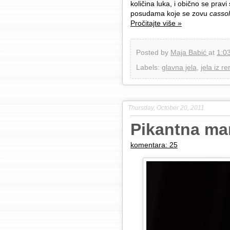
količina luka, i obično se pr
posudama koje se zovu
casso
Pročitajte više »
Posted by
Maja Babić
at
1:0
Labels:
glavna jela
,
jela iz re
Thursday, October 20, 2011
Pikantna ma
komentara: 25