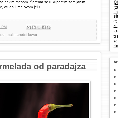
p
avi sa nekim mesom. Sprema se u kupastim zemljanim
le
, otuda i ime ovom jelu.
(2
na
si
(3)
su
3 PM
k
rne
,
mali narodni kuvar
tr
zd
zi
Ar
rmelada od paradajza