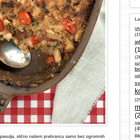
La
V
(1
je
(
(2
su
bi
od
sv
k
(2
m
(
nap
(4
pa
d pasulja, slično našem prebrancu samo bez ogromnih