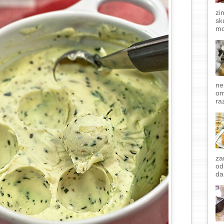
zi
sk
mo
ne
om
raz
za
od
da