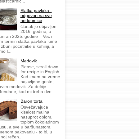
slastičarnic...
Slatka pavlaka -
odgovori na sve
nedoumice
članak je objavljen
2016. godine, a
uriran 2025. godine Već i
m termin slatka pavlaka ume
 zbuni početnike u kuhinji, a
mo l...
Medovik
Please, scroll down
for recipe in English
Kad imam na vreme
najavljene goste,
avim medovik. Za dečije
đendane, kad mi treba dve ...
Baron torta
Osvežavajuća
kiselost malina
nasuprot oblom,
toplom čokoladnom
usu, a sve u baršunastom,
menom pakovanju - to bi, u
dnoj rečen...