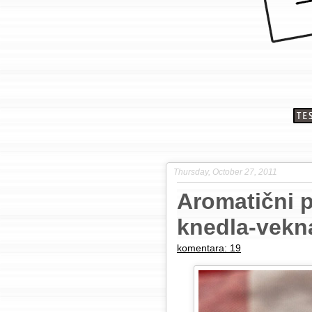
Thursday, October 27, 2011
Aromatični p
knedla-vekn
komentara: 19