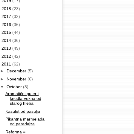
►
2019
(17)
►
2018
(23)
►
2017
(32)
►
2016
(36)
►
2015
(44)
►
2014
(36)
►
2013
(49)
►
2012
(42)
▼
2011
(62)
►
December
(5)
►
November
(6)
▼
October
(8)
Aromatični puter i
knedla-vekna od
starog hleba
Kasulet od pasulja
Pikantna marmelada
od paradajza
Reforma =