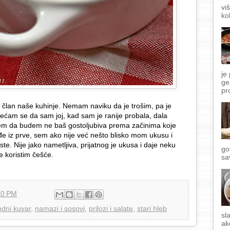
vi
ko
je
ge
pr
e član naše kuhinje. Nemam naviku da je trošim, pa je
ećam se da sam joj, kad sam je ranije probala, dala
mem da budem ne baš gostoljubiva prema začinima koje
ođe iz prve, sem ako nije već nešto blisko mom ukusu i
te. Nije jako nametljiva, prijatnog je ukusa i daje neku
go
e koristim češće.
sa
40 PM
odni kuvar
,
namazi i sosovi
,
prilozi i salate
,
stari hleb
sl
ak