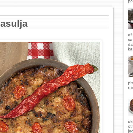
po
asulja
až
sa
da
ka
pr
ro
uk
ot
je