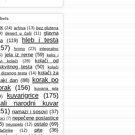
bels
NK
(24)
arhiva
(13)
bez glutena
glavna
9)
desert u čaši
(11)
hleb i testa
la
(119)
157)
hrono
(23)
integralno
jela iz rerne
(59)
6)
keks i
kolači od
vi kolači
(28)
skvitnog testa
(50)
kolači
kolači za
 dizanog testa
(14)
korak po
aki dan
(88)
orak
(156)
kuvana jela
kuvarigrice
(175)
9)
ali narodni kuvar
251)
namazi i sosovi
(37)
nepečene poslastice
ici
(7)
5)
ostalo
(69)
neuspelo
(12)
pite
(36)
lačinke
(12)