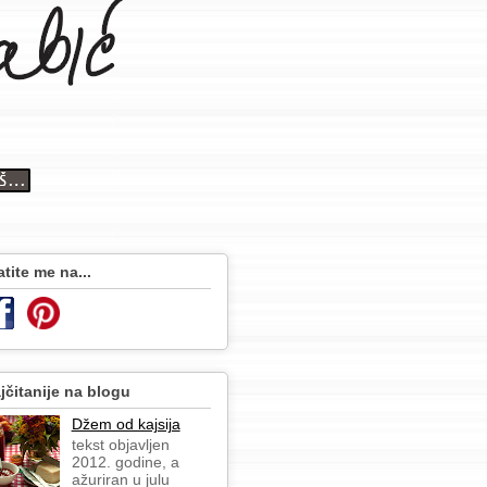
atite me na...
jčitanije na blogu
Džem od kajsija
tekst objavljen
2012. godine, a
ažuriran u julu