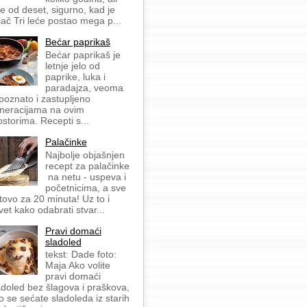
še od deset, sigurno, kad je
lač Tri leće postao mega p...
Bećar paprikaš
Bećar paprikaš je
letnje jelo od
paprike, luka i
paradajza, veoma
 poznato i zastupljeno
neracijama na ovim
ostorima. Recepti s...
Palačinke
Najbolje objašnjen
recept za palačinke
na netu - uspeva i
početnicima, a sve
tovo za 20 minuta! Uz to i
vet kako odabrati stvar...
Pravi domaći
sladoled
tekst: Dade foto:
Maja Ako volite
pravi domaći
adoled bez šlagova i praškova,
o se sećate sladoleda iz starih