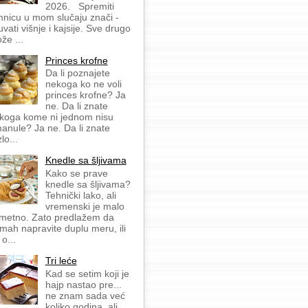
2026. Spremiti
mnicu u mom slučaju znači -
uvati višnje i kajsije. Sve drugo
že ...
Princes krofne
Da li poznajete
nekoga ko ne voli
princes krofne? Ja
ne. Da li znate
koga kome ni jednom nisu
anule? Ja ne. Da li znate
lo...
Knedle sa šljivama
Kako se prave
knedle sa šljivama?
Tehnički lako, ali
vremenski je malo
metno. Zato predlažem da
mah napravite duplu meru, ili
 o...
Tri leće
Kad se setim koji je
hajp nastao pre...
ne znam sada već
koliko godina, ali