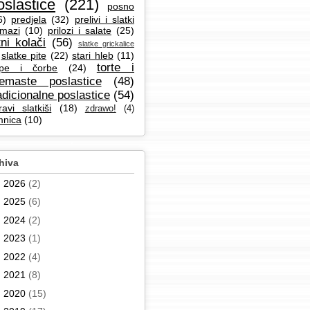
oslastice
(221)
posno
6)
predjela
(32)
prelivi i slatki
mazi
(10)
prilozi i salate
(25)
tni kolači
(56)
slatke grickalice
slatke pite
(22)
stari hleb
(11)
torte i
pe i čorbe
(24)
remaste poslastice
(48)
adicionalne poslastice
(54)
ravi slatkiši
(18)
zdrawo!
(4)
mnica
(10)
hiva
►
2026
(2)
►
2025
(6)
►
2024
(2)
►
2023
(1)
►
2022
(4)
►
2021
(8)
►
2020
(15)