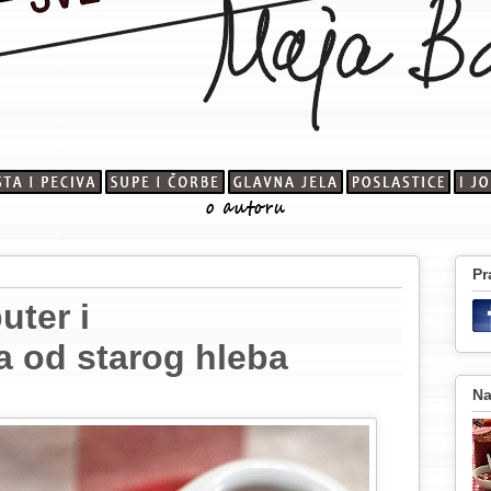
Pr
uter i
a od starog hleba
Na