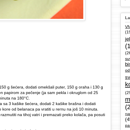
La
V
(1
je
(
(2
su
bi
od
sv
k
150 g šećera, dodati omekšali puter, 150 g oraha i 130 g
žen papirom za pečenje (ja sam pekla i okruglom od 25
(2
minuta na 180°C.
m
 sa 3 kašike šećera, dodati 2 kašike brašna i dodati
(
o kore od belanaca pa vratiti u rernu na još 10 minuta.
nap
razmutiti na tihoj vatri i premazati preko kolača, pa posuti
(4
pa