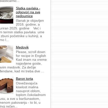
slastičarnic...
Slatka pavlaka -
odgovori na sve
nedoumice
članak je objavljen
2016. godine, a
uriran 2025. godine Već i
m termin slatka pavlaka ume
 zbuni početnike u kuhinji, a
mo l...
Medovik
Please, scroll down
for recipe in English
Kad imam na vreme
najavljene goste,
avim medovik. Za dečije
đendane, kad mi treba dve ...
Baron torta
Osvežavajuća
kiselost malina
nasuprot oblom,
toplom čokoladnom
usu, a sve u baršunastom,
menom pakovanju - to bi, u
dnoj rečen...