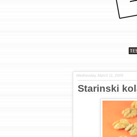
Wednesday, March 11, 2009
Starinski ko