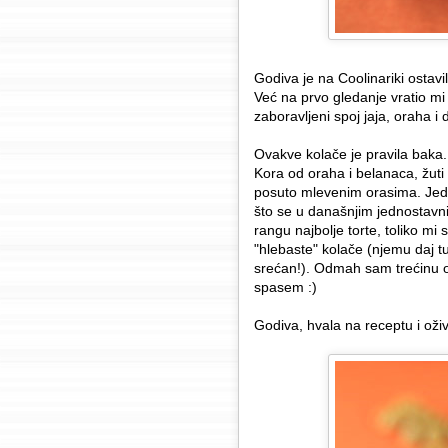
Godiva je na Coolinariki ostavi
Već na prvo gledanje vratio mi
zaboravljeni spoj jaja, oraha i
Ovakve kolače je pravila baka. 
Kora od oraha i belanaca, žuti
posuto mlevenim orasima. Jedn
što se u današnjim jednostavni
rangu najbolje torte, toliko mi
"hlebaste" kolače (njemu daj t
srećan!). Odmah sam trećinu 
spasem :)
Godiva, hvala na receptu i ož