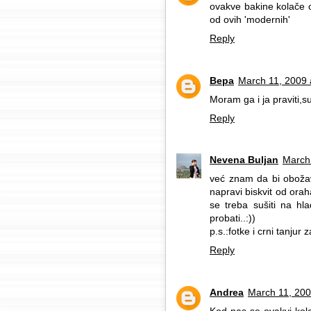
ovakve bakine kolače o
od ovih 'modernih'
Reply
Вера
March 11, 2009 
Moram ga i ja praviti,su
Reply
Nevena Buljan
March
već znam da bi obožav
napravi biskvit od ora
se treba sušiti na hl
probati..:))
p.s.:fotke i crni tanjur z
Reply
Andrea
March 11, 200
Kod nas se ovakvi kolač