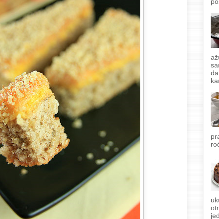
po
až
sa
da
ka
pr
ro
uk
ot
je