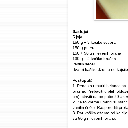
Sastojci:
5 jaja
150 g + 3 kašike šećera
150 g putera
150 + 50 g mlevenih oraha
130 g + 2 kašike brašna
vanilin šećer
dve-tri kašike džema od kajsije
Postupak:
1. Penasto umutiti belanca sa 
brašna. Prebaciti u pleh oblo
cm), staviti da se peče 20-ak 
2. Za to vreme umutiti žumanca
vanilin šećer. Rasporediti prek
3. Par kašika džema od kajsije 
sa 50 g mlevenih oraha.