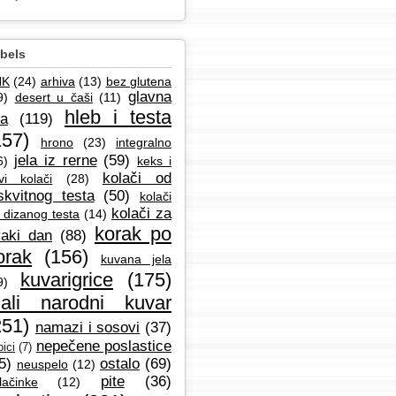
bels
NK
(24)
arhiva
(13)
bez glutena
glavna
9)
desert u čaši
(11)
hleb i testa
la
(119)
157)
hrono
(23)
integralno
jela iz rerne
(59)
6)
keks i
kolači od
vi kolači
(28)
skvitnog testa
(50)
kolači
kolači za
 dizanog testa
(14)
korak po
aki dan
(88)
orak
(156)
kuvana jela
kuvarigrice
(175)
9)
ali narodni kuvar
251)
namazi i sosovi
(37)
nepečene poslastice
ici
(7)
5)
ostalo
(69)
neuspelo
(12)
pite
(36)
lačinke
(12)