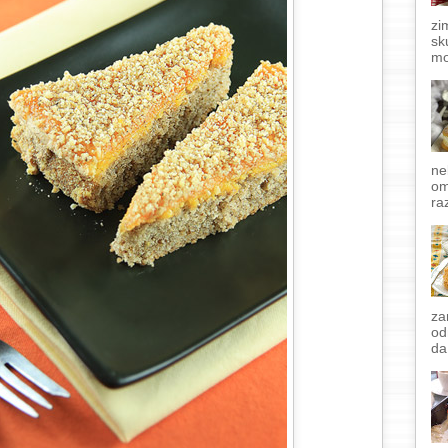
zi
sk
mo
ne
om
raz
za
od
da