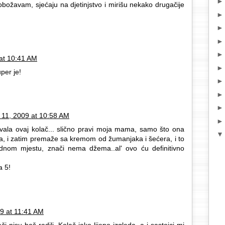
božavam, sjećaju na djetinjstvo i mirišu nekako drugačije
at 10:41 AM
per je!
 11, 2009 at 10:58 AM
ala ovaj kolač... slično pravi moja mama, samo što ona
ha, i zatim premaže sa kremom od žumanjaka i šećera, i to
adnom mjestu, znači nema džema..al' ovo ću definitivno
a 5!
9 at 11:41 AM
i nisu baš radili. Kolač jako lijepo izgleda, a i sastojci mi