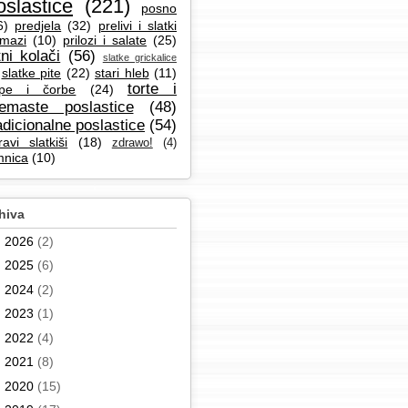
oslastice
(221)
posno
6)
predjela
(32)
prelivi i slatki
mazi
(10)
prilozi i salate
(25)
tni kolači
(56)
slatke grickalice
slatke pite
(22)
stari hleb
(11)
torte i
pe i čorbe
(24)
remaste poslastice
(48)
adicionalne poslastice
(54)
ravi slatkiši
(18)
zdrawo!
(4)
mnica
(10)
hiva
►
2026
(2)
►
2025
(6)
►
2024
(2)
►
2023
(1)
►
2022
(4)
►
2021
(8)
►
2020
(15)