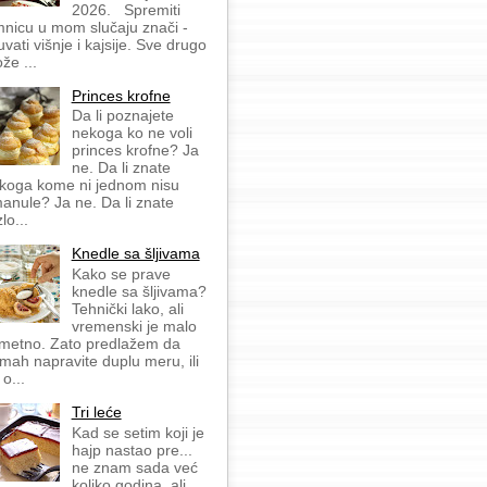
2026. Spremiti
mnicu u mom slučaju znači -
uvati višnje i kajsije. Sve drugo
že ...
Princes krofne
Da li poznajete
nekoga ko ne voli
princes krofne? Ja
ne. Da li znate
koga kome ni jednom nisu
anule? Ja ne. Da li znate
lo...
Knedle sa šljivama
Kako se prave
knedle sa šljivama?
Tehnički lako, ali
vremenski je malo
metno. Zato predlažem da
mah napravite duplu meru, ili
 o...
Tri leće
Kad se setim koji je
hajp nastao pre...
ne znam sada već
koliko godina, ali