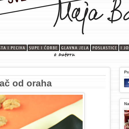
Pr
lač od oraha
Na