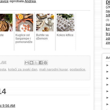
p
kavice
isprobala
Andrea
.
(2
na
si
(3)
su
k
tr
ete
Kuglice od
Buhtle sa
Kokos kiflice
zd
šargarepe i
džemom
pomorandže
zi
Ar
4 AM
testa
,
kolači za svaki dan
,
mali narodni kuvar
,
poslastice
,
14
at 9:56 AM