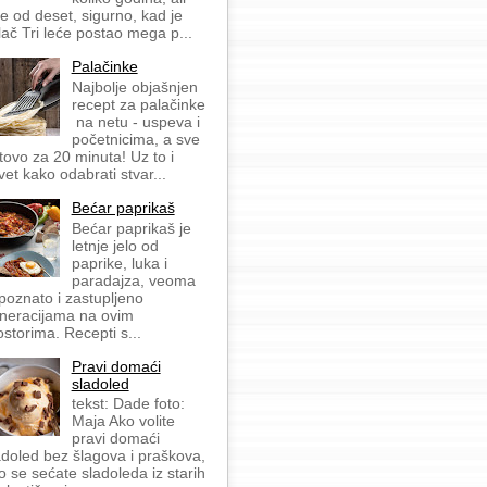
še od deset, sigurno, kad je
lač Tri leće postao mega p...
Palačinke
Najbolje objašnjen
recept za palačinke
na netu - uspeva i
početnicima, a sve
tovo za 20 minuta! Uz to i
vet kako odabrati stvar...
Bećar paprikaš
Bećar paprikaš je
letnje jelo od
paprike, luka i
paradajza, veoma
 poznato i zastupljeno
neracijama na ovim
ostorima. Recepti s...
Pravi domaći
sladoled
tekst: Dade foto:
Maja Ako volite
pravi domaći
adoled bez šlagova i praškova,
o se sećate sladoleda iz starih