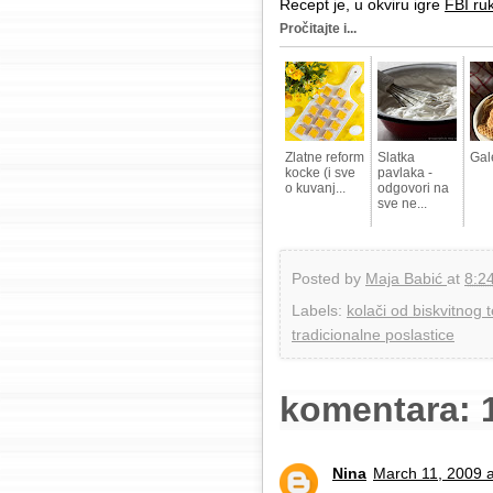
Recept je, u okviru igre
FBI ru
Pročitajte i...
Zlatne reform
Slatka
Gal
kocke (i sve
pavlaka -
o kuvanj...
odgovori na
sve ne...
Posted by
Maja Babić
at
8:2
Labels:
kolači od biskvitnog 
tradicionalne poslastice
komentara: 
Nina
March 11, 2009 