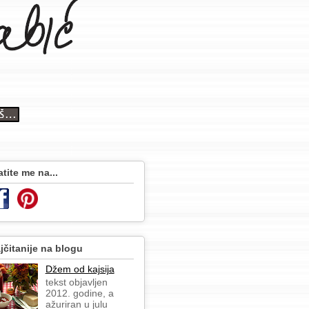
atite me na...
jčitanije na blogu
Džem od kajsija
tekst objavljen
2012. godine, a
ažuriran u julu