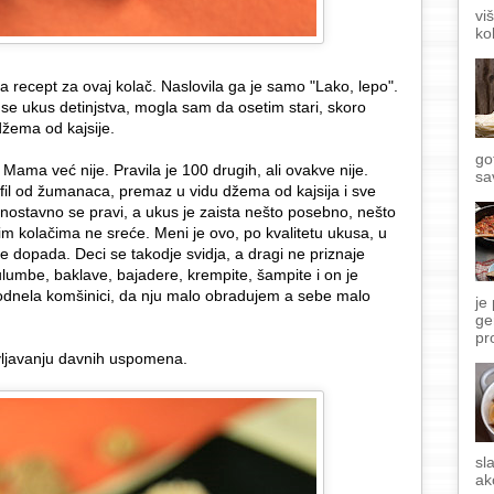
vi
ko
la recept za ovaj kolač. Naslovila ga je samo "Lako, lepo".
 se ukus detinjstva, mogla sam da osetim stari, skoro
 džema od kajsije.
go
Mama već nije. Pravila je 100 drugih, ali ovakve nije.
sa
 fil od žumanaca, premaz u vidu džema od kajsija i sve
ostavno se pravi, a ukus je zaista nešto posebno, nešto
m kolačima ne sreće. Meni je ovo, po kvalitetu ukusa, u
 se dopada. Deci se takodje svidja, a dragi ne priznaje
ulumbe, baklave, bajadere, krempite, šampite i on je
odnela komšinici, da nju malo obradujem a sebe malo
je
ge
pr
ivljavanju davnih uspomena.
sl
ak