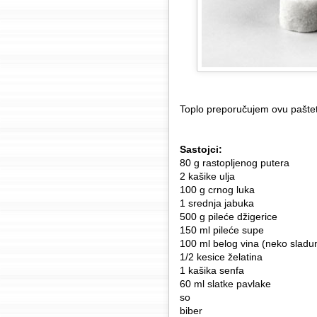
Toplo preporučujem ovu pašte
Sastojci:
80 g rastopljenog putera
2 kašike ulja
100 g crnog luka
1 srednja jabuka
500 g pileće džigerice
150 ml pileće supe
100 ml belog vina (neko sladu
1/2 kesice želatina
1 kašika senfa
60 ml slatke pavlake
so
biber