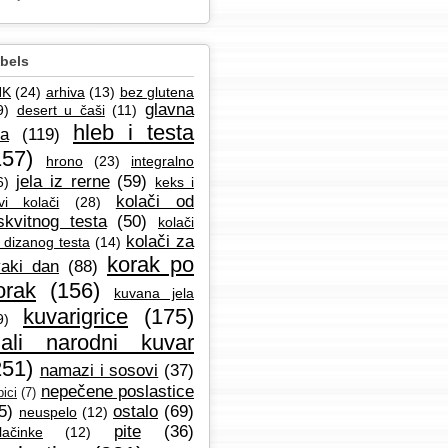
bels
NK
(24)
arhiva
(13)
bez glutena
glavna
9)
desert u čaši
(11)
hleb i testa
la
(119)
157)
hrono
(23)
integralno
jela iz rerne
(59)
6)
keks i
kolači od
vi kolači
(28)
skvitnog testa
(50)
kolači
kolači za
 dizanog testa
(14)
korak po
aki dan
(88)
orak
(156)
kuvana jela
kuvarigrice
(175)
9)
ali narodni kuvar
251)
namazi i sosovi
(37)
nepečene poslastice
ici
(7)
5)
ostalo
(69)
neuspelo
(12)
pite
(36)
lačinke
(12)