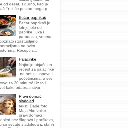
še od deset, sigurno, kad je
lač Tri leće postao mega p...
Bećar paprikaš
Bećar paprikaš je
letnje jelo od
paprike, luka i
paradajza, veoma
 poznato i zastupljeno
neracijama na ovim
ostorima. Recepti s...
Palačinke
Najbolje objašnjen
recept za palačinke
na netu - uspeva i
početnicima, a sve
tovo za 20 minuta! Uz to i
vet kako odabrati stvar...
Pravi domaći
sladoled
tekst: Dade foto:
Maja Ako volite
pravi domaći
adoled bez šlagova i praškova,
o se sećate sladoleda iz starih