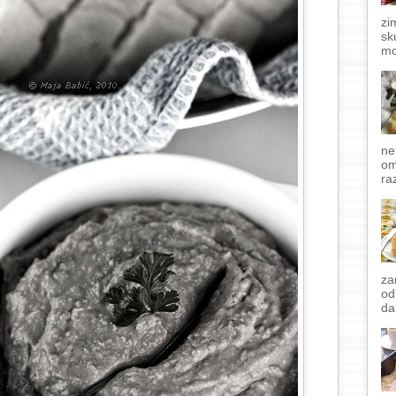
zi
sk
mo
ne
om
raz
za
od
da