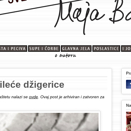
Pr
ileće džigerice
aštetu nalazi se
ovde
. Ovaj post je arhiviran i zatvoren za
Na