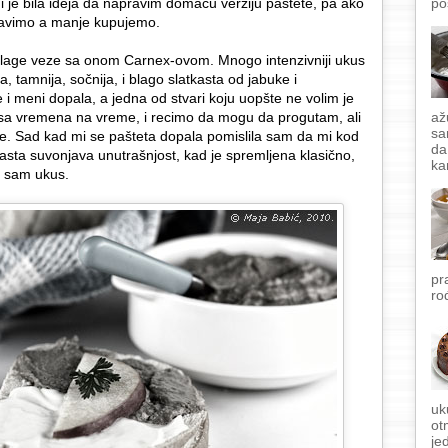
mi je bila ideja da napravim domaću verziju paštete, pa ako
po
ravimo a manje kupujemo.
a blage veze sa onom Carnex-ovom. Mnogo intenzivniji ukus
, tamnija, sočnija, i blago slatkasta od jabuke i
 i meni dopala, a jedna od stvari koju uopšte ne volim je
o sa vremena na vreme, i recimo da mogu da progutam, ali
až
sa
 se. Sad kad mi se pašteta dopala pomislila sam da mi kod
da
asta suvonjava unutrašnjost, kad je spremljena klasično,
ka
e sam ukus.
pr
ro
uk
ot
je