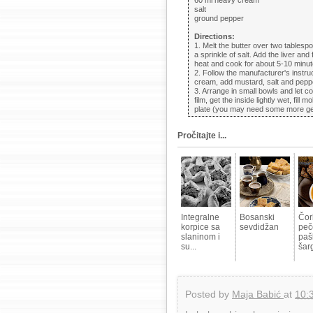
60 ml heavy cream
salt
ground pepper
Directions:
1. Melt the butter over two tablespo
a sprinkle of salt. Add the liver and
heat and cook for about 5-10 minut
2. Follow the manufacturer's instruct
cream, add mustard, salt and peppe
3. Arrange in small bowls and let co
film, get the inside lightly wet, fill
plate (you may need some more gel
Pročitajte i...
Integralne
Bosanski
Čor
korpice sa
sevdidžan
peč
slaninom i
paš
su...
šarg
Posted by
Maja Babić
at
10: