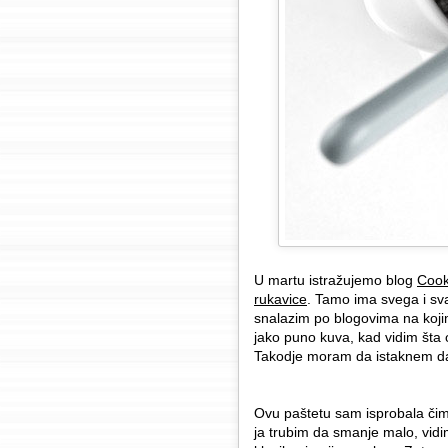
U martu istražujemo blog
Cook
rukavice
. Tamo ima svega i sv
snalazim po blogovima na koji
jako puno kuva, kad vidim šta
Takodje moram da istaknem da j
Ovu paštetu sam isprobala čim
ja trubim da smanje malo, vid