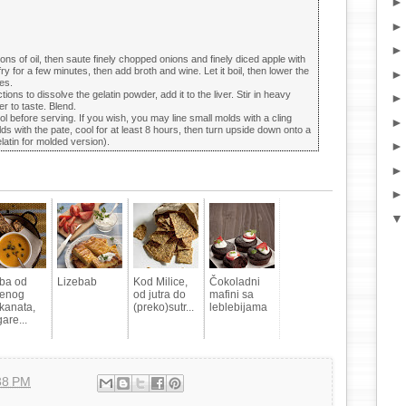
ons of oil, then saute finely chopped onions and finely diced apple with
 fry for a few minutes, then add broth and wine. Let it boil, then lower the
es.
ions to dissolve the gelatin powder, add it to the liver. Stir in heavy
r to taste. Blend.
ol before serving. If you wish, you may line small molds with a cling
 molds with the pate, cool for at least 8 hours, then turn upside down onto a
atin for molded version).
ba od
Lizebab
Kod Milice,
Čokoladni
enog
od jutra do
mafini sa
kanata,
(preko)sutr...
leblebijama
are...
38 PM