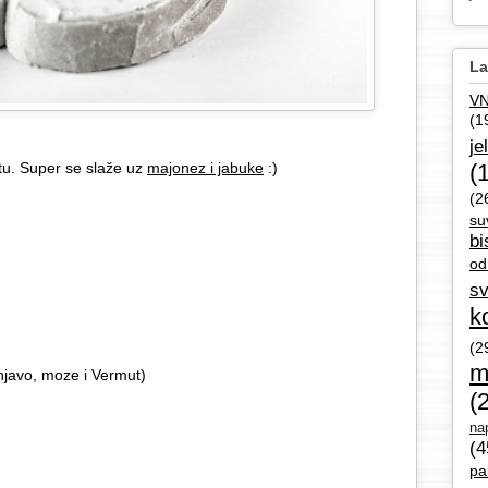
La
V
(1
je
tu. Super se slaže uz
majonez i jabuke
:)
(
(2
su
bi
od
sv
k
(2
m
njavo, moze i Vermut)
(
nap
(4
pa