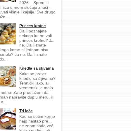
2026. Spremiti
mnicu u mom slučaju znači -
uvati višnje i kajsije. Sve drugo
že ...
Princes krofne
Da li poznajete
nekoga ko ne voli
princes krofne? Ja
ne. Da li znate
koga kome ni jednom nisu
anule? Ja ne. Da li znate
lo...
Knedle sa šljivama
Kako se prave
knedle sa šljivama?
Tehnički lako, ali
vremenski je malo
metno. Zato predlažem da
mah napravite duplu meru, ili
 o...
Tri leće
Kad se setim koji je
hajp nastao pre...
ne znam sada već
koliko godina, ali