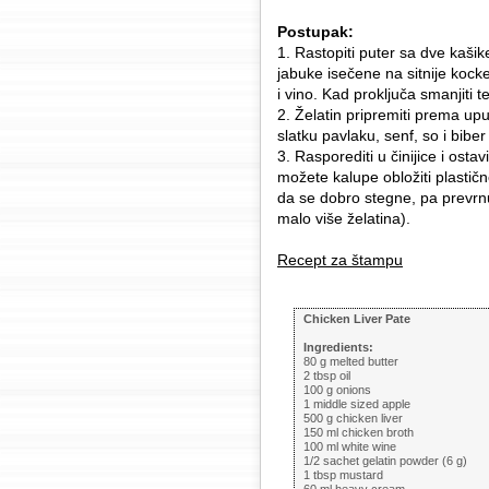
Postupak:
1. Rastopiti puter sa dve kašike
jabuke isečene na sitnije kocke
i vino. Kad proključa smanjiti 
2. Želatin pripremiti prema upu
slatku pavlaku, senf, so i bib
3. Rasporediti u činijice i osta
možete kalupe obložiti plastičn
da se dobro stegne, pa prevrnut
malo više želatina).
Recept za štampu
Chicken Liver Pate
Ingredients:
80 g melted butter
2 tbsp oil
100 g onions
1 middle sized apple
500 g chicken liver
150 ml chicken broth
100 ml white wine
1/2 sachet gelatin powder (6 g)
1 tbsp mustard