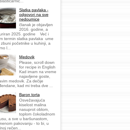
slastičarnic...
Slatka pavlaka -
odgovori na sve
nedoumice
članak je objavljen
2016. godine, a
uriran 2025. godine Već i
m termin slatka pavlaka ume
 zbuni početnike u kuhinji, a
mo l...
Medovik
Please, scroll down
for recipe in English
Kad imam na vreme
najavljene goste,
avim medovik. Za dečije
đendane, kad mi treba dve ...
Baron torta
Osvežavajuća
kiselost malina
nasuprot oblom,
toplom čokoladnom
usu, a sve u baršunastom,
menom pakovanju - to bi, u
dnoj rečen...