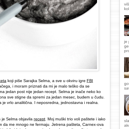
vi
ko
je
ge
pr
eta
koji piše Sarajka Selma, a sve u okviru igre
FBI
go
ačega, i moram priznati da mi je malo teško da se
sa
ma jedan post nije jedan recept. Selma je inače neko ko
 ona sve stigne da spremi za jedan mesec, budem u čudu.
e vrlo analitična. I neposredna, jednostavna i realna.
 je Selma objavila
recept
. Moj muški trio voli paštete i iako
sl
im da me mnogo ne fermaju. Jetrena pašteta, Carnex-ova
ak