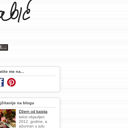
atite me na...
jčitanije na blogu
Džem od kajsija
tekst objavljen
2012. godine, a
ažuriran u julu