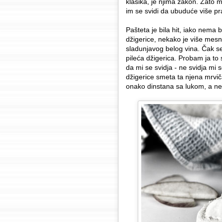
klasika, je njima zakon. Zato 
im se svidi da ubuduće više p
Pašteta je bila hit, iako nem
džigerice, nekako je više mesna
sladunjavog belog vina. Čak se
pileća džigerica. Probam ja t
da mi se svidja - ne svidja mi
džigerice smeta ta njena mrvič
onako dinstana sa lukom, a n