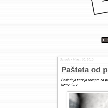
Saturday, March 06, 2010
Pašteta od p
Poslednja verzija recepta za p
komentare.