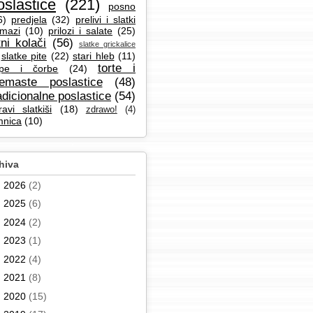
oslastice
(221)
posno
6)
predjela
(32)
prelivi i slatki
mazi
(10)
prilozi i salate
(25)
tni kolači
(56)
slatke grickalice
slatke pite
(22)
stari hleb
(11)
torte i
pe i čorbe
(24)
remaste poslastice
(48)
adicionalne poslastice
(54)
ravi slatkiši
(18)
zdrawo!
(4)
mnica
(10)
hiva
►
2026
(2)
►
2025
(6)
►
2024
(2)
►
2023
(1)
►
2022
(4)
►
2021
(8)
►
2020
(15)