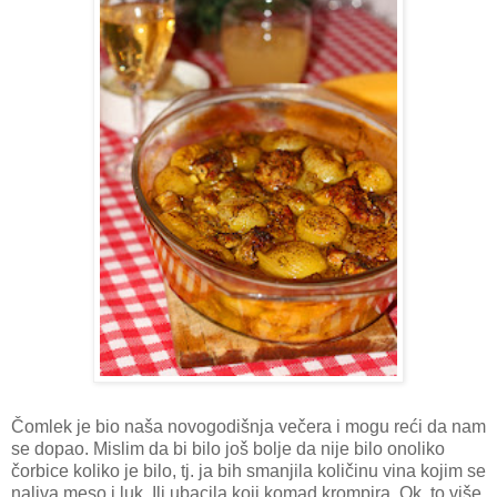
Čomlek je bio naša novogodišnja večera i mogu reći da nam
se dopao. Mislim da bi bilo još bolje da nije bilo onoliko
čorbice koliko je bilo, tj. ja bih smanjila količinu vina kojim se
naliva meso i luk. Ili ubacila koji komad krompira. Ok, to više