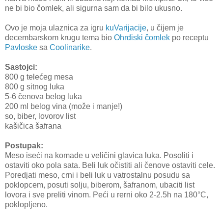
ne bi bio čomlek, ali sigurna sam da bi bilo ukusno.
Ovo je moja ulaznica za igru
kuVarijacije
, u čijem je
decembarskom krugu tema bio
Ohrdiski čomlek
po receptu
Pavloske
sa
Coolinarike
.
Sastojci:
800 g telećeg mesa
800 g sitnog luka
5-6 čenova belog luka
200 ml belog vina (može i manje!)
so, biber, lovorov list
kašičica šafrana
Postupak:
Meso iseći na komade u veličini glavica luka. Posoliti i
ostaviti oko pola sata. Beli luk očistiti ali čenove ostaviti cele.
Poredjati meso, crni i beli luk u vatrostalnu posudu sa
poklopcem, posuti solju, biberom, šafranom, ubaciti list
lovora i sve preliti vinom. Peći u rerni oko 2-2.5h na 180°C,
poklopljeno.