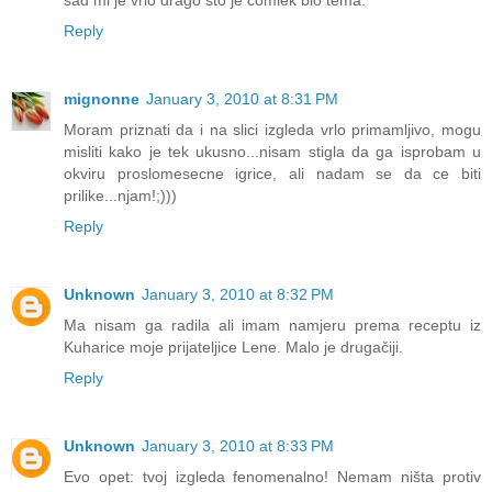
sad mi je vrlo drago što je čomlek bio tema.
Reply
mignonne
January 3, 2010 at 8:31 PM
Moram priznati da i na slici izgleda vrlo primamljivo, mogu
misliti kako je tek ukusno...nisam stigla da ga isprobam u
okviru proslomesecne igrice, ali nadam se da ce biti
prilike...njam!;)))
Reply
Unknown
January 3, 2010 at 8:32 PM
Ma nisam ga radila ali imam namjeru prema receptu iz
Kuharice moje prijateljice Lene. Malo je drugačiji.
Reply
Unknown
January 3, 2010 at 8:33 PM
Evo opet: tvoj izgleda fenomenalno! Nemam ništa protiv