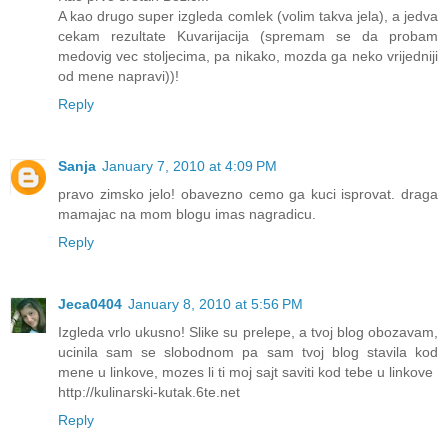
A kao drugo super izgleda comlek (volim takva jela), a jedva
cekam rezultate Kuvarijacija (spremam se da probam
medovig vec stoljecima, pa nikako, mozda ga neko vrijedniji
od mene napravi))!
Reply
Sanja
January 7, 2010 at 4:09 PM
pravo zimsko jelo! obavezno cemo ga kuci isprovat. draga
mamajac na mom blogu imas nagradicu.
Reply
Jeca0404
January 8, 2010 at 5:56 PM
Izgleda vrlo ukusno! Slike su prelepe, a tvoj blog obozavam,
ucinila sam se slobodnom pa sam tvoj blog stavila kod
mene u linkove, mozes li ti moj sajt saviti kod tebe u linkove
http://kulinarski-kutak.6te.net
Reply