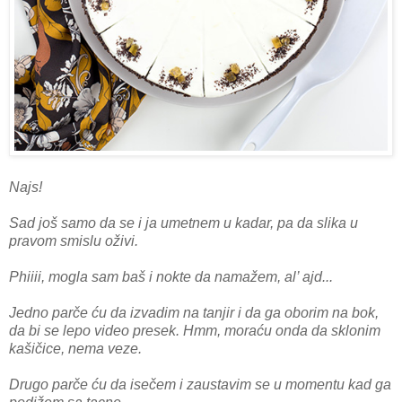
Najs!
Sad još samo da se i ja umetnem u kadar, pa da slika u
pravom smislu oživi.
Phiiii, mogla sam baš i nokte da namažem, al’ ajd...
Jedno parče ću da izvadim na tanjir i da ga oborim na bok,
da bi se lepo video presek. Hmm, moraću onda da sklonim
kašičice, nema veze.
Drugo parče ću da isečem i zaustavim se u momentu kad ga