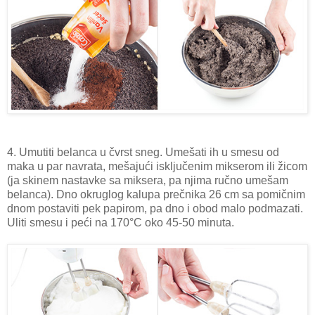
4. Umutiti belanca u čvrst sneg. Umešati ih u smesu od
maka u par navrata, mešajući isključenim mikserom ili žicom
(ja skinem nastavke sa miksera, pa njima ručno umešam
belanca). Dno okruglog kalupa prečnika 26 cm sa pomičnim
dnom postaviti pek papirom, pa dno i obod malo podmazati.
Uliti smesu i peći na 170°C oko 45-50 minuta.