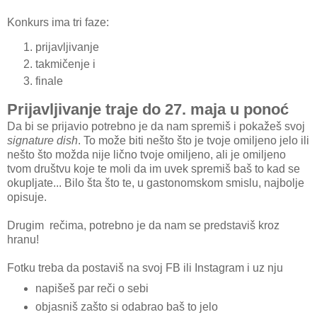
Konkurs ima tri faze:
prijavljivanje
takmičenje i
finale
Prijavljivanje traje do 27. maja u ponoć
Da bi se prijavio potrebno je da nam spremiš i pokažeš svoj
signature dish
. To može biti nešto što je tvoje omiljeno jelo ili
nešto što možda nije lično tvoje omiljeno, ali je omiljeno
tvom društvu koje te moli da im uvek spremiš baš to kad se
okupljate... Bilo šta što te, u gastonomskom smislu, najbolje
opisuje.
Drugim rečima, potrebno je da nam se predstaviš kroz
hranu!
Fotku treba da postaviš na svoj FB ili Instagram i uz nju
napišeš par reči o sebi
objasniš zašto si odabrao baš to jelo