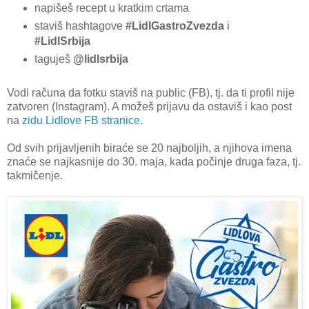
napišeš recept u kratkim crtama
staviš hashtagove
#LidlGastroZvezda
i
#LidlSrbija
taguješ
@lidlsrbija
Vodi računa da fotku staviš na public (FB), tj. da ti profil nije
zatvoren (Instagram). A možeš prijavu da ostaviš i kao post
na
zidu Lidlove FB stranice
.
Od svih prijavljenih biraće se 20 najboljih, a njihova imena
znaće se najkasnije do 30. maja, kada počinje druga faza, tj.
takmičenje.