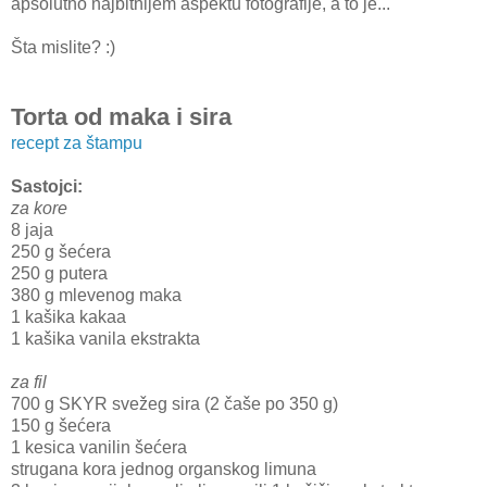
apsolutno najbitnijem aspektu fotografije, a to je...
Šta mislite? :)
Torta od maka i sira
recept za štampu
Sastojci:
za kore
8 jaja
250 g šećera
250 g putera
380 g mlevenog maka
1 kašika kakaa
1 kašika vanila ekstrakta
za fil
700 g SKYR svežeg sira (2 čaše po 350 g)
150 g šećera
1 kesica vanilin šećera
strugana kora jednog organskog limuna