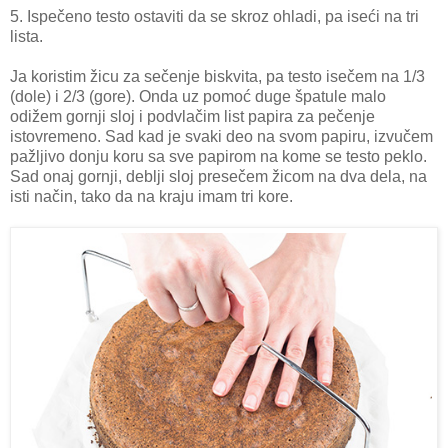
5. Ispečeno testo ostaviti da se skroz ohladi, pa iseći na tri
lista.
Ja koristim žicu za sečenje biskvita, pa testo isečem na 1/3
(dole) i 2/3 (gore). Onda uz pomoć duge špatule malo
odižem gornji sloj i podvlačim list papira za pečenje
istovremeno. Sad kad je svaki deo na svom papiru, izvučem
pažljivo donju koru sa sve papirom na kome se testo peklo.
Sad onaj gornji, deblji sloj presečem žicom na dva dela, na
isti način, tako da na kraju imam tri kore.