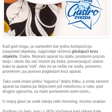
Kad god mogu, ja namestim bar jednu kompoziciju
(raspored objekata, najprostije rečeno)
gledajući kroz
objektiv
. Dakle, fiksiram aparat na stativ, postavim prazan
tanjir i okolo šta već mislim da treba, proveravajući stalno
kako to aparat “vidi”. Ako mi se nešto ne sviđa, pomerim,
promenim, pa ponovo pogledam kroz aparat.
Tako uvek imam jednu “sigurica” dobru fotku, a onda skinem
aparat sa stativa pa škljocnem još nekolicinu iz ruke, pod
drugim uglovima, sa malo pomerenim ovim-onim...
U mojoj glavi se uvek odvija neki monolog, recimo ovakav:
Podlogu ću belu, kao i u 90% slučajeva kad slikam torte,