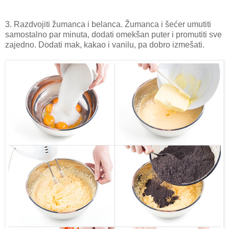
3. Razdvojiti žumanca i belanca. Žumanca i šećer umutiti
samostalno par minuta, dodati omekšan puter i promutiti sve
zajedno. Dodati mak, kakao i vanilu, pa dobro izmešati.