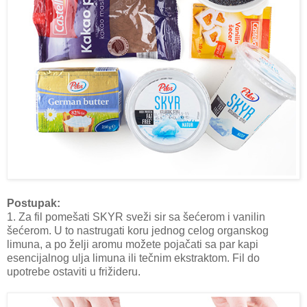
Postupak:
1. Za fil pomešati SKYR sveži sir sa šećerom i vanilin
šećerom. U to nastrugati koru jednog celog organskog
limuna, a po želji aromu možete pojačati sa par kapi
esencijalnog ulja limuna ili tečnim ekstraktom. Fil do
upotrebe ostaviti u frižideru.