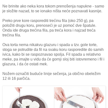
Ne brinite ako neka kora tokom prenošenja napukne - samo
je složite nazad, to se ionako ništa neće poznavati kasnije.
Preko prve kore rasporediti trećinu fila (oko 250 g), pa
položiti drugu koru, prenoseći je uz pomoć dve špatule.
Onda ide druga trećina fila, pa treća kora i najzad treća
trećina fila.
Ova torta nema nikakvu glazuru i spada u tzv. gole torte,
stoga se potrudite da fil na svaku koru rasporedite do samih
ivica, kako bi se raspoznavao spolja. Fil spada u relativno
meke, pa imajte u vidu da će gornji sloj biti istovremeno i fil i
glazura, i da će ostati mek.
Nožem označiti buduće linije sečenja, ja obično obeležim
12 ili 16 parčića.