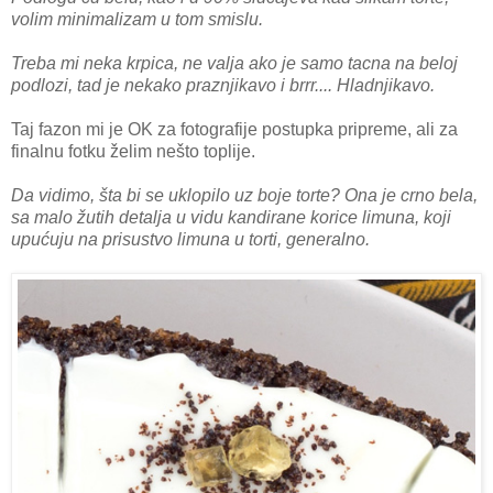
volim minimalizam u tom smislu.
Treba mi neka krpica, ne valja ako je samo tacna na beloj
podlozi, tad je nekako praznjikavo i brrr.... Hladnjikavo.
Taj fazon mi je OK za fotografije postupka pripreme, ali za
finalnu fotku želim nešto toplije.
Da vidimo, šta bi se uklopilo uz boje torte? Ona je crno bela,
sa malo žutih detalja u vidu kandirane korice limuna, koji
upućuju na prisustvo limuna u torti, generalno.