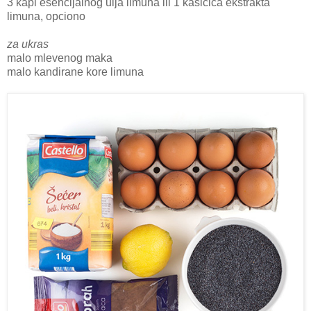
3 kapi esencijalnog ulja limuna ili 1 kašičica ekstrakta
limuna, opciono
za ukras
malo mlevenog maka
malo kandirane kore limuna