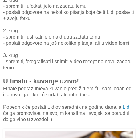
- spremiti i ufotkati jelo na zadatu temu
- poslati odgovore na nekoliko pitanja koja će ti Lidl postaviti
+ svoju fotku
2. krug
- spremiti i uslikati jelo na drugu zadatu temu
- poslati odgovore na još nekoliko pitanja, ali u video formi
3. krug
- spremiti, fotografisati i snimiti video recept na novu zadatu
temu
U finalu - kuvanje uživo!
Finale podrazumeva kuvanje pred žirijem čiji sam jedan od
članova i ja, i koji će odabrati pobednika.
Pobednik će postati Lidlov saradnik na godinu dana, a
Lidl
će ga promovisati na svojim kanalima i svojski se potruditi
da ga vine u zvezde! :)