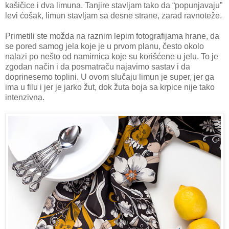
kašičice i dva limuna. Tanjire stavljam tako da “popunjavaju”
levi ćošak, limun stavljam sa desne strane, zarad ravnoteže.
Primetili ste možda na raznim lepim fotografijama hrane, da
se pored samog jela koje je u prvom planu, često okolo
nalazi po nešto od namirnica koje su korišćene u jelu. To je
zgodan način i da posmatraču najavimo sastav i da
doprinesemo toplini. U ovom slučaju limun je super, jer ga
ima u filu i jer je jarko žut, dok žuta boja sa krpice nije tako
intenzivna.