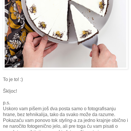
To je to! :)
Škljoc!
p.s.
Uskoro vam pišem još dva posta samo o fotografisanju
hrane, bez tehnikalija, tako da svako može da razume.
Pokazaću vam ponovo tok
styling
-a za jedno krajnje obično i
ne naročito fotogenično jelo, ali pre toga ću vam pisati o