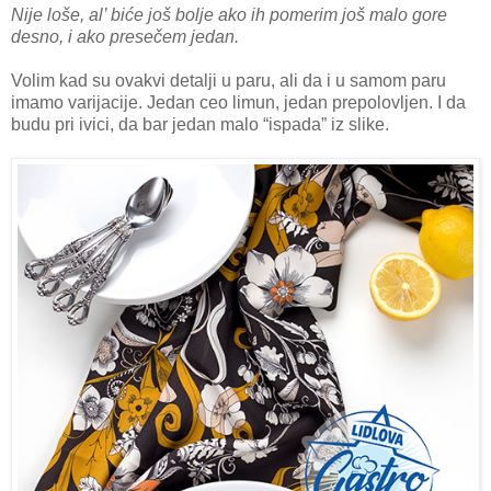
Nije loše, al’ biće još bolje ako ih pomerim još malo gore
desno, i ako presečem jedan.
Volim kad su ovakvi detalji u paru, ali da i u samom paru
imamo varijacije. Jedan ceo limun, jedan prepolovljen. I da
budu pri ivici, da bar jedan malo “ispada” iz slike.