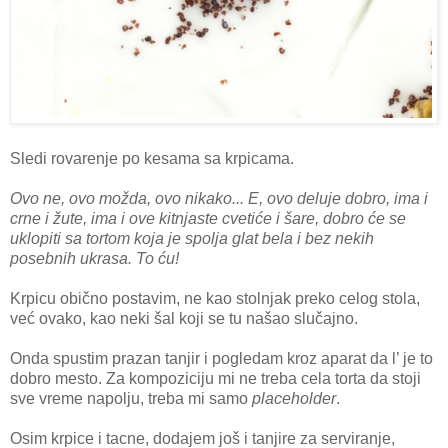
Sledi rovarenje po kesama sa krpicama.
Ovo ne, ovo možda, ovo nikako... E, ovo deluje dobro, ima i
crne i žute, ima i ove kitnjaste cvetiće i šare, dobro će se
uklopiti sa tortom koja je spolja glat bela i bez nekih
posebnih ukrasa. To ću!
Krpicu obično postavim, ne kao stolnjak preko celog stola,
već ovako, kao neki šal koji se tu našao slučajno.
Onda spustim prazan tanjir i pogledam kroz aparat da l’ je to
dobro mesto. Za kompoziciju mi ne treba cela torta da stoji
sve vreme napolju, treba mi samo
placeholder
.
Osim krpice i tacne, dodajem još i tanjire za serviranje,