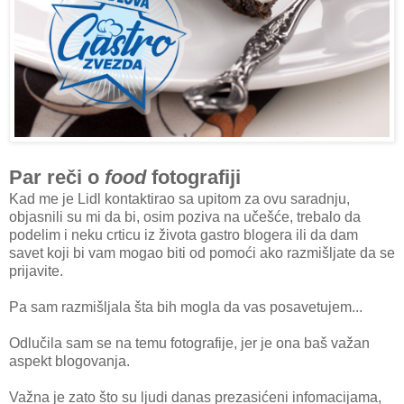
Par reči o
food
fotografiji
Kad me je Lidl kontaktirao sa upitom za ovu saradnju,
objasnili su mi da bi, osim poziva na učešće, trebalo da
podelim i neku crticu iz života gastro blogera ili da dam
savet koji bi vam mogao biti od pomoći ako razmišljate da se
prijavite.
Pa sam razmišljala šta bih mogla da vas posavetujem...
Odlučila sam se na temu fotografije, jer je ona baš važan
aspekt blogovanja.
Važna je zato što su ljudi danas prezasićeni infomacijama,