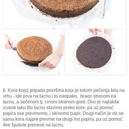
6. Kora kojoj pripada površina koja je tokom pečenja bila na
vrhu - ide prva na tacnu i to naopako, braon stranom na
tacnu, a sečenom tj. crnom stranom gore. Ovo je najlakše
izvesti tako što tacnu stavimo preko kore, pa uz pomoć
papira sve prevrnemo, i skinemo papir. Drugi način je da se
sama kora najpre prevrne na drugi list papira, pa uz pomoć
dve špatule prenese na tacnu.