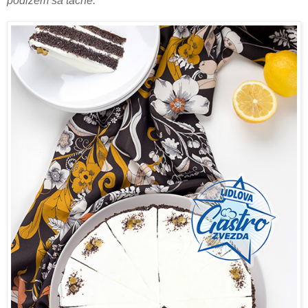
podižem sa tacne.