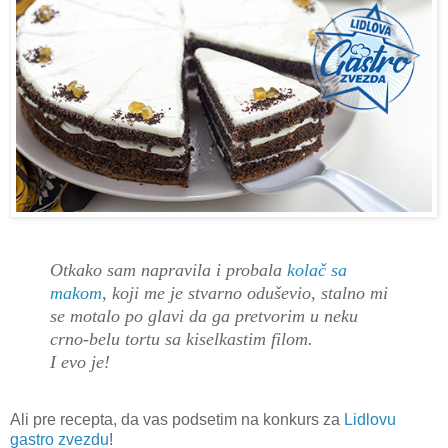
Otkako sam napravila i probala
kolač sa
makom
, koji me je stvarno oduševio, stalno mi
se motalo po glavi da ga pretvorim u neku
crno-belu tortu sa kiselkastim filom.
I evo je!
Ali pre recepta, da vas podsetim na konkurs za
Lidlovu
gastro zvezdu
!