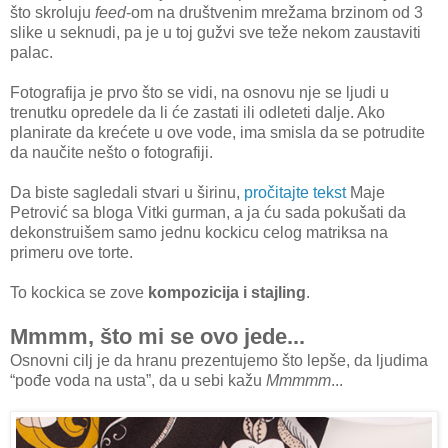
što skroluju
feed
-om na društvenim mrežama brzinom od 3
slike u seknudi, pa je u toj gužvi sve teže nekom zaustaviti
palac.
Fotografija je prvo što se vidi, na osnovu nje se ljudi u
trenutku opredele da li će zastati ili odleteti dalje. Ako
planirate da krećete u ove vode, ima smisla da se potrudite
da naučite nešto o fotografiji.
Da biste sagledali stvari u širinu,
pročitajte tekst
Maje
Petrović sa bloga Vitki gurman, a ja ću sada pokušati da
dekonstruišem samo jednu kockicu celog matriksa na
primeru ove torte.
To kockica se zove
kompozicija i stajling
.
Mmmm, što mi se ovo jede...
Osnovni cilj je da hranu prezentujemo što lepše, da ljudima
“pođe voda na usta”, da u sebi kažu
Mmmmm
...