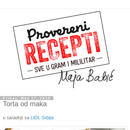
Friday, May 17, 2019
Torta od maka
u saradnji sa
LIDL Srbija