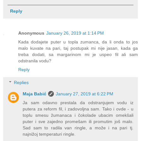
Reply
Anonymous
January 26, 2019 at 1:14 PM
Kada dodajete puter u topla zumanca, da li onda to jos
malo kuvate na pari, taj postupak mi nije jasan, kada ga
treba dodati, sa margarinom mi je uspeo fil ali sam
odstranila vodu?
Reply
Replies
Maja Babić
January 27, 2019 at 6:22 PM
Ja sam odavno prestala da odstranjujem vodu iz
putera za reform fil, i zadovoljna sam. Tako i ovde - u
toplu smesu žumanaca i čokolade ubacim omekšali
puter i sve zajedno promešam ili promutim još malo.
Sad sam to radila van ringle, a može i na pari tj.
najnižoj temperaturi ringle.