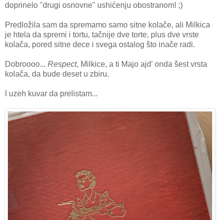
doprinelo "drugi osnovne" ushićenju obostranom! ;)
Predložila sam da spremamo samo sitne kolače, ali Milkica
je htela da spremi i tortu, tačnije dve torte, plus dve vrste
kolača, pored sitne dece i svega ostalog što inače radi.
Dobroooo...
Respect
, Milkice, a ti Majo ajd' onda šest vrsta
kolača, da bude deset u zbiru.
I uzeh kuvar da prelistam...