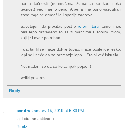
nema tečnosti (neumućena žumanca su kao neka
tečnost) već imamo penu. A pena ima puno vazduha i
zbog toga se drugačije i sporije zagreva.
Savetujem da pročitaš post o
reform torti
, tamo imaš
baš lepo razrađeno to sa žumancima i "toplim" filom,
koji je i ovde potreban.
I da, taj fil se maže dok je topao, inače posle ide teško,
lepi se i neće da se razmazje lepo... Što si već iskusila.
No, nadam se da se kolač ipak pojeo :)
Veliki pozdrav!
Reply
sandra
January 15, 2019 at 5:33 PM
izgleda fantastično :)
Reply