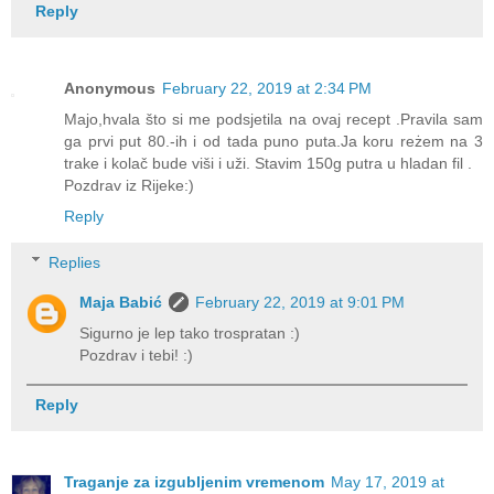
Reply
Anonymous
February 22, 2019 at 2:34 PM
Majo,hvala što si me podsjetila na ovaj recept .Pravila sam
ga prvi put 80.-ih i od tada puno puta.Ja koru reżem na 3
trake i kolač bude viši i uži. Stavim 150g putra u hladan fil .
Pozdrav iz Rijeke:)
Reply
Replies
Maja Babić
February 22, 2019 at 9:01 PM
Sigurno je lep tako trospratan :)
Pozdrav i tebi! :)
Reply
Traganje za izgubljenim vremenom
May 17, 2019 at