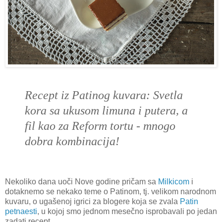
Recept iz Patinog kuvara:
Svetla
kora sa ukusom limuna i putera, a
fil kao za Reform tortu - mnogo
dobra kombinacija!
Nekoliko dana uoči Nove godine pričam sa
Milkicom
i
dotaknemo se nekako teme o Patinom, tj. velikom narodnom
kuvaru, o ugašenoj igrici za blogere koja se zvala
Patin
petnaesti
, u kojoj smo jednom mesečno isprobavali po jedan
zadati recept...