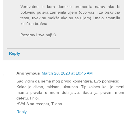
Verovatno bi kora donekle promenila narav ako bi
polovinu putera zamenila uljem (ovo važi i za biskvitna
testa, uvek su mekša ako su sa uljem) i malo smanjila
količinu brašna.
Pozdrav i sve naj! :)
Reply
Anonymous
March 28, 2020 at 10:45 AM
Sad vidim da nema mog prvog komentara. Evo ponovicu:
Kolac je divan, mirisan, ukausan. Tip kolaca koji je meni
mama pravila u mom detinjstvu. Sada ja pravim mom
detetu. I njoj.
HVALA na receptu, Tijana
Reply