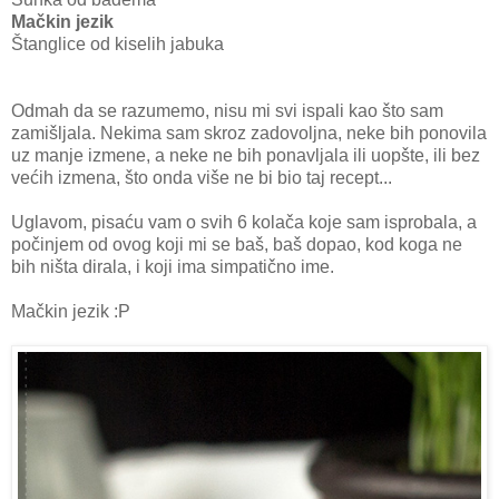
Mačkin jezik
Štanglice od kiselih jabuka
Odmah da se razumemo, nisu mi svi ispali kao što sam
zamišljala. Nekima sam skroz zadovoljna, neke bih ponovila
uz manje izmene, a neke ne bih ponavljala ili uopšte, ili bez
većih izmena, što onda više ne bi bio taj recept...
Uglavom, pisaću vam o svih 6 kolača koje sam isprobala, a
počinjem od ovog koji mi se baš, baš dopao, kod koga ne
bih ništa dirala, i koji ima simpatično ime.
Mačkin jezik :P