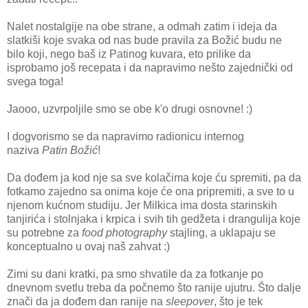
Nalet nostalgije na obe strane, a odmah zatim i ideja da
slatkiši koje svaka od nas bude pravila za Božić budu ne
bilo koji, nego baš iz Patinog kuvara, eto prilike da
isprobamo još recepata i da napravimo nešto zajednički od
svega toga!
Jaooo, uzvrpoljile smo se obe k'o drugi osnovne! :)
I dogvorismo se da napravimo radionicu internog
naziva
Patin Božić
!
Da dođem ja kod nje sa sve kolačima koje ću spremiti, pa da
fotkamo zajedno sa onima koje će ona pripremiti, a sve to u
njenom kućnom studiju. Jer Milkica ima dosta starinskih
tanjirića i stolnjaka i krpica i svih tih gedžeta i drangulija koje
su potrebne za
food photography
stajling, a uklapaju se
konceptualno u ovaj naš zahvat :)
Zimi su dani kratki, pa smo shvatile da za fotkanje po
dnevnom svetlu treba da počnemo što ranije ujutru. Što dalje
znači da ja dođem dan ranije na
sleepover
, što je tek