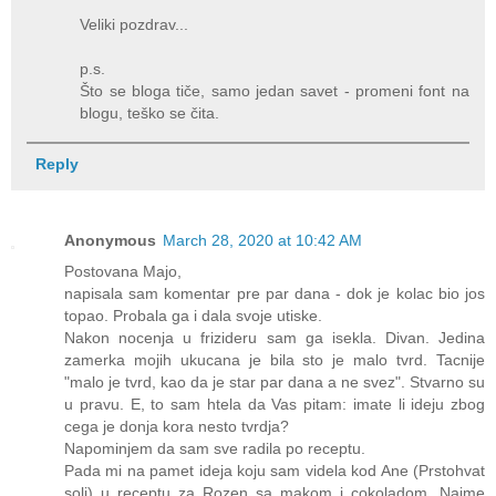
Veliki pozdrav...
p.s.
Što se bloga tiče, samo jedan savet - promeni font na
blogu, teško se čita.
Reply
Anonymous
March 28, 2020 at 10:42 AM
Postovana Majo,
napisala sam komentar pre par dana - dok je kolac bio jos
topao. Probala ga i dala svoje utiske.
Nakon nocenja u frizideru sam ga isekla. Divan. Jedina
zamerka mojih ukucana je bila sto je malo tvrd. Tacnije
"malo je tvrd, kao da je star par dana a ne svez". Stvarno su
u pravu. E, to sam htela da Vas pitam: imate li ideju zbog
cega je donja kora nesto tvrdja?
Napominjem da sam sve radila po receptu.
Pada mi na pamet ideja koju sam videla kod Ane (Prstohvat
soli) u receptu za Rozen sa makom i cokoladom. Naime