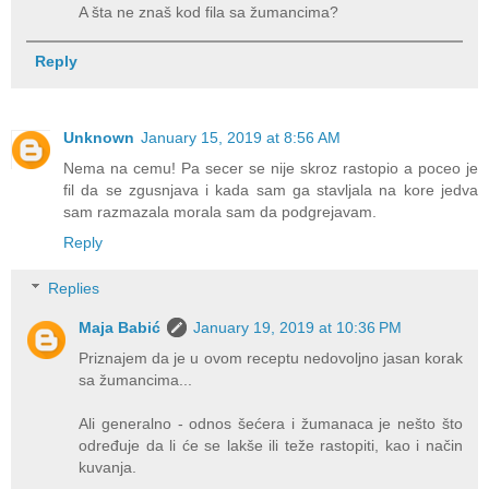
A šta ne znaš kod fila sa žumancima?
Reply
Unknown
January 15, 2019 at 8:56 AM
Nema na cemu! Pa secer se nije skroz rastopio a poceo je
fil da se zgusnjava i kada sam ga stavljala na kore jedva
sam razmazala morala sam da podgrejavam.
Reply
Replies
Maja Babić
January 19, 2019 at 10:36 PM
Priznajem da je u ovom receptu nedovoljno jasan korak
sa žumancima...
Ali generalno - odnos šećera i žumanaca je nešto što
određuje da li će se lakše ili teže rastopiti, kao i način
kuvanja.