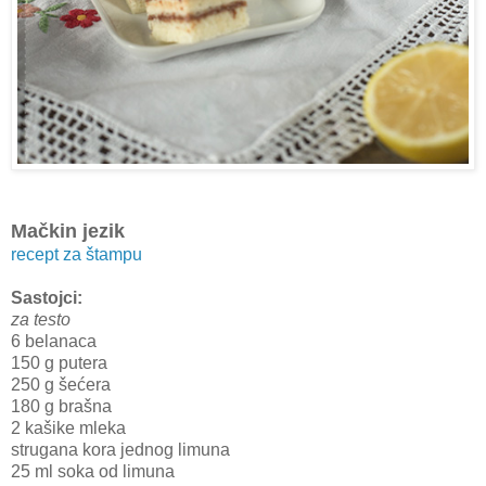
Mačkin jezik
recept za štampu
Sastojci:
za testo
6 belanaca
150 g putera
250 g šećera
180 g brašna
2 kašike mleka
strugana kora jednog limuna
25 ml soka od limuna