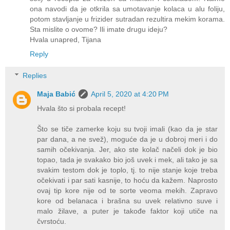
ona navodi da je otkrila sa umotavanje kolaca u alu foliju,
potom stavljanje u frizider sutradan rezultira mekim korama.
Sta mislite o ovome? Ili imate drugu ideju?
Hvala unapred, Tijana
Reply
Replies
Maja Babić
April 5, 2020 at 4:20 PM
Hvala što si probala recept!
Što se tiče zamerke koju su tvoji imali (kao da je star
par dana, a ne svež), moguće da je u dobroj meri i do
samih očekivanja. Jer, ako ste kolač načeli dok je bio
topao, tada je svakako bio još uvek i mek, ali tako je sa
svakim testom dok je toplo, tj. to nije stanje koje treba
očekivati i par sati kasnije, to hoću da kažem. Naprosto
ovaj tip kore nije od te sorte veoma mekih. Zapravo
kore od belanaca i brašna su uvek relativno suve i
malo žilave, a puter je takođe faktor koji utiče na
čvrstoću.