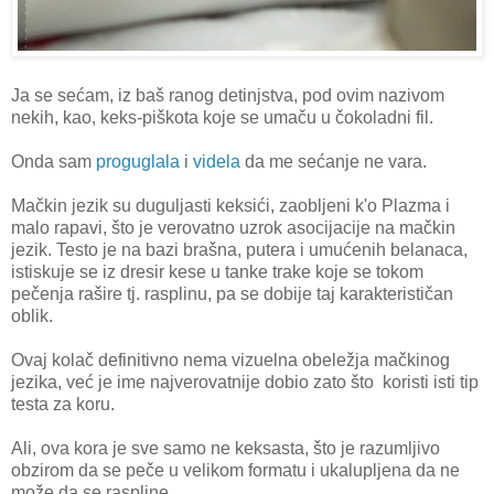
Ja se sećam, iz baš ranog detinjstva, pod ovim nazivom
nekih, kao, keks-piškota koje se umaču u čokoladni fil.
Onda sam
proguglala
i
videla
da me sećanje ne vara.
Mačkin jezik su duguljasti keksići, zaobljeni k'o Plazma i
malo rapavi, što je verovatno uzrok asocijacije na mačkin
jezik. Testo je na bazi brašna, putera i umućenih belanaca,
istiskuje se iz dresir kese u tanke trake koje se tokom
pečenja rašire tj. rasplinu, pa se dobije taj karakterističan
oblik.
Ovaj kolač definitivno nema vizuelna obeležja mačkinog
jezika, već je ime najverovatnije dobio zato što koristi isti tip
testa za koru.
Ali, ova kora je sve samo ne keksasta, što je razumljivo
obzirom da se peče u velikom formatu i ukalupljena da ne
može da se raspline.