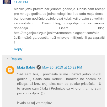
11:48 PM
Mačkin jezik pravim bar jednom godišnje. Dobila sam recept
pre mnogo godina od jedne koleginice i od tada moja deca ,
bar jednom godišnje požele ovaj kolač koji pravim sa velikim
zadovoljstvom . Divan blog, fotografije mi se veoma
dopadaju. Pišem blog
http://traganjezaizgubljenimvremenom.blogspot.com/ako
želiš možeš ga posetiti, raći mi svoje mišljenje ili ga zapratiti
!
Reply
Replies
Maja Babić
May 20, 2019 at 10:22 PM
Sad sam bila, i provozala si me unazad jedno 25-30
godina :) Čitala sam Rebeku, naravno ne sećam se
ničega, ali kroz tvoj tekst sam se polako prisećala... U
to vreme sam čitala i Prohujalo sa vihorom, a i to sam
pozaboravljala :)))
Hvala za taj vremeplov!