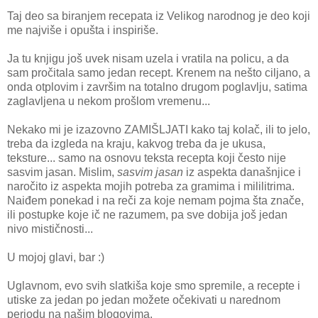
Taj deo sa biranjem recepata iz Velikog narodnog je deo koji
me najviše i opušta i inspiriše.
Ja tu knjigu još uvek nisam uzela i vratila na policu, a da
sam pročitala samo jedan recept. Krenem na nešto ciljano, a
onda otplovim i završim na totalno drugom poglavlju, satima
zaglavljena u nekom prošlom vremenu...
Nekako mi je izazovno ZAMIŠLJATI kako taj kolač, ili to jelo,
treba da izgleda na kraju, kakvog treba da je ukusa,
teksture... samo na osnovu teksta recepta koji često nije
sasvim jasan. Mislim,
sasvim jasan
iz aspekta današnjice i
naročito iz aspekta mojih potreba za gramima i mililitrima.
Naiđem ponekad i na reči za koje nemam pojma šta znače,
ili postupke koje ič ne razumem, pa sve dobija još jedan
nivo mističnosti...
U mojoj glavi, bar :)
Uglavnom, evo svih slatkiša koje smo spremile, a recepte i
utiske za jedan po jedan možete očekivati u narednom
periodu na našim blogovima.