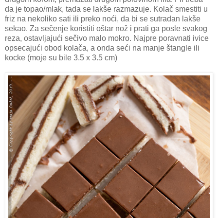
da je topao/mlak, tada se lakše razmazuje. Kolač smestiti u
friz na nekoliko sati ili preko noći, da bi se sutradan lakše
sekao. Za sečenje koristiti oštar nož i prati ga posle svakog
reza, ostavljajući sečivo malo mokro. Najpre poravnati ivice
opsecajući obod kolača, a onda seći na manje štangle ili
kocke (moje su bile 3.5 x 3.5 cm)