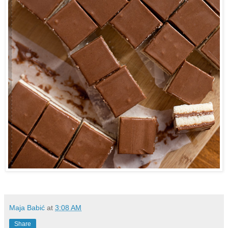
Maja Babić
at
3:08 AM
Share