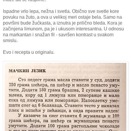
Ispadne vrlo lepa, nežna i svetla. Obično sve svetle kore
povuku na žuto, a ova u velikoj meri ostaje bela. Samo na
površini bude žućkasta, a iznutra je prilično bleda. Kora je
začinjena limunom, pa je i ukusom interesantna. U odnosu
na markantan i snažan fil - savršen kontrast u svakom
smislu.
Evo i recepta u originalu.