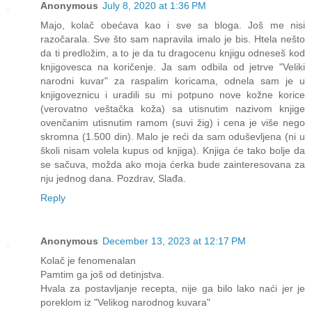
Anonymous
July 8, 2020 at 1:36 PM
Majo, kolač obećava kao i sve sa bloga. Još me nisi
razočarala. Sve što sam napravila imalo je bis. Htela nešto
da ti predložim, a to je da tu dragocenu knjigu odneseš kod
knjigovesca na koričenje. Ja sam odbila od jetrve "Veliki
narodni kuvar" za raspalim koricama, odnela sam je u
knjigoveznicu i uradili su mi potpuno nove kožne korice
(verovatno veštačka koža) sa utisnutim nazivom knjige
ovenčanim utisnutim ramom (suvi žig) i cena je više nego
skromna (1.500 din). Malo je reći da sam oduševljena (ni u
školi nisam volela kupus od knjiga). Knjiga će tako bolje da
se sačuva, možda ako moja ćerka bude zainteresovana za
nju jednog dana. Pozdrav, Slađa.
Reply
Anonymous
December 13, 2023 at 12:17 PM
Kolač je fenomenalan
Pamtim ga još od detinjstva.
Hvala za postavljanje recepta, nije ga bilo lako naći jer je
poreklom iz "Velikog narodnog kuvara"