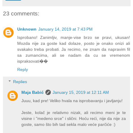
23 comments:
Unknown
January 14, 2019 at 7:43 PM
Isprobano! Zanimljiv, manje-vise brzo se pravi, ukusan!
Mozda nije za goste kad dolaze, posto je onako onizi ali
svakako treba probati. Ja recimo, ne znam da napravim fil
sa zumancima, ali se nadam da cu se vremenom
ispraksovati��
Reply
Replies
Maja Babić
January 15, 2019 at 12:11 AM
Juuu, kad pre! Veliko hvala na isprobavanju i javljanju!
Jeste, kolač je relativno nizak, ali recimo meni je te
visine i "medeno srce" i slični. Hoću reći, nije da nije za
goste, samo što bih tad sekla malo veće parčiće :)