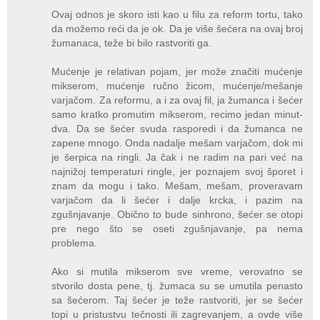
Ovaj odnos je skoro isti kao u filu za reform tortu, tako
da možemo reći da je ok. Da je više šećera na ovaj broj
žumanaca, teže bi bilo rastvoriti ga.
Mućenje je relativan pojam, jer može značiti mućenje
mikserom, mućenje ručno žicom, mućenje/mešanje
varjačom. Za reformu, a i za ovaj fil, ja žumanca i šećer
samo kratko promutim mikserom, recimo jedan minut-
dva. Da se šećer svuda rasporedi i da žumanca ne
zapene mnogo. Onda nadalje mešam varjačom, dok mi
je šerpica na ringli. Ja čak i ne radim na pari već na
najnižoj temperaturi ringle, jer poznajem svoj šporet i
znam da mogu i tako. Mešam, mešam, proveravam
varjačom da li šećer i dalje krcka, i pazim na
zgušnjavanje. Obično to bude sinhrono, šećer se otopi
pre nego što se oseti zgušnjavanje, pa nema
problema.
Ako si mutila mikserom sve vreme, verovatno se
stvorilo dosta pene, tj. žumaca su se umutila penasto
sa šećerom. Taj šećer je teže rastvoriti, jer se šećer
topi u pristustvu tečnosti ili zagrevanjem, a ovde više