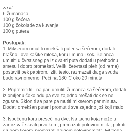
za fil
6 žumanaca
100 g šećera
100 g čokolade za kuvanje
100 g putera
Postupak:
1. Mikserom umutiti omekšali puter sa šećerom, dodati
brašno i dve kašike mleka, koru limuna i sok. Belanca
umutiti u čvrst sneg pa iz dva-tri puta dodati u prethodnu
smesu i dobro promešati. Veliki četvrtasti pleh (od rerne)
postaviti pek papirom, izliti testo, razmazati da ga svuda
bude ravnomerno. Peći na 180°C oko 20 minuta.
2. Pripremiti fil - na pari umutiti žumanca sa šećerom, dodati
izlomljenu čokoladu pa sve zajedno mešati dok se ne
zgusne. Skloniti sa pare pa mutiti mikserom par minuta.
Dodati omekšan puter i promutiti sve zajedno još koji malo.
3. Ispečenu koru preseći na dve. Na tacnu koja može u
zamrzivač staviti prvu koru, premazati polovinom fila, pokriti
drugom korom, premazati drugom polovinom fila. Fil treba