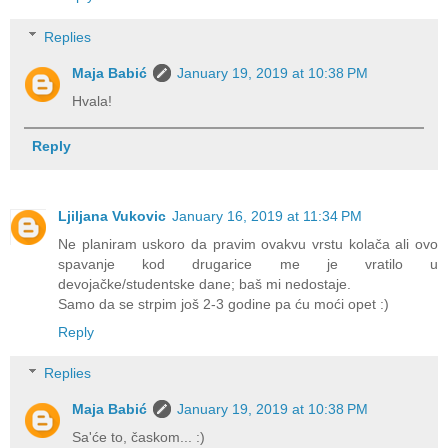
Replies
Maja Babić
January 19, 2019 at 10:38 PM
Hvala!
Reply
Ljiljana Vukovic
January 16, 2019 at 11:34 PM
Ne planiram uskoro da pravim ovakvu vrstu kolača ali ovo
spavanje kod drugarice me je vratilo u
devojačke/studentske dane; baš mi nedostaje.
Samo da se strpim još 2-3 godine pa ću moći opet :)
Reply
Replies
Maja Babić
January 19, 2019 at 10:38 PM
Sa'će to, časkom... :)