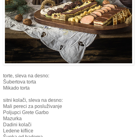
torte, sleva na desno:
Šubertova torta
Mikado torta
sitni kolači, sleva na desno:
Mali pereci za posluživanje
Poljupci Grete Garbo
Mazurka
Dadini kolači
Ledene kiflice
Šunka od badema