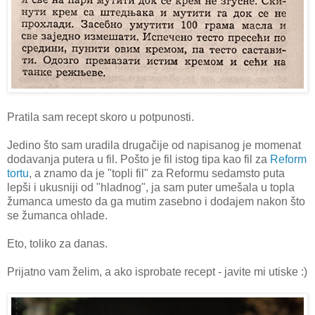
Pratila sam recept skoro u potpunosti.
Jedino što sam uradila drugačije od napisanog je momenat
dodavanja putera u fil. Pošto je fil istog tipa kao fil za
Reform
tortu
, a znamo da je "topli fil" za Reformu sedamsto puta
lepši i ukusniji od "hladnog", ja sam puter umešala u topla
žumanca umesto da ga mutim zasebno i dodajem nakon što
se žumanca ohlade.
Eto, toliko za danas.
Prijatno vam želim, a ako isprobate recept - javite mi utiske :)