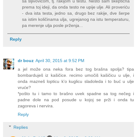
sa šljivovicom, tj. rakijom u testu. Nešto sam skeptična
prema toj ideji, da onda testo ne upije ulje. Ali proveriću
- dva ista testa, jedno sa, drugo bez rakije, dve šerpe
sa istim količinama ulja, ugrejanog na istu temperaturu,
pa merenje ulja posle prženja...
Reply
dr bouz
April 30, 2015 at 9:52 PM
a jel može ona neka fora bez tog brašna spolja? tipa
bombarduješ iz kašičice. recimo umočiš kašičicu u ulje, i
onda mazneš lopticu k'o kuglicu sladoleda i to buć u ulje
vruće?
*pošto tu i tamo to brašno uvek spadne sa tog nečeg i
padne dole na pod posude u kojoj se prži i onda tu
zagoreva i nervira.
Reply
Replies