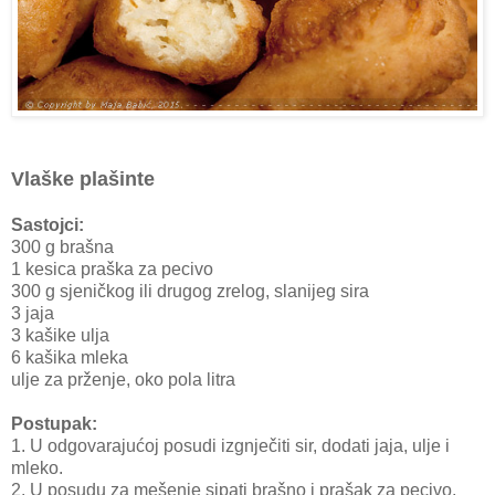
Vlaške plašinte
Sastojci:
300 g brašna
1 kesica praška za pecivo
300 g sjeničkog ili drugog zrelog, slanijeg sira
3 jaja
3 kašike ulja
6 kašika mleka
ulje za prženje, oko pola litra
Postupak:
1. U odgovarajućoj posudi izgnječiti sir, dodati jaja, ulje i
mleko.
2. U posudu za mešenje sipati brašno i prašak za pecivo,