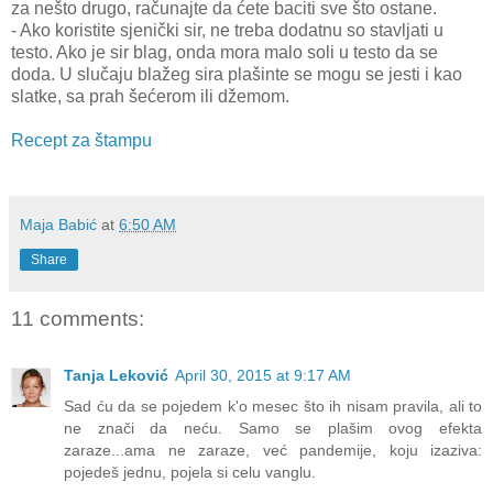
za nešto drugo, računajte da ćete baciti sve što ostane.
- Ako koristite sjenički sir, ne treba dodatnu so stavljati u
testo. Ako je sir blag, onda mora malo soli u testo da se
doda. U slučaju blažeg sira plašinte se mogu se jesti i kao
slatke, sa prah šećerom ili džemom.
Recept za štampu
Maja Babić
at
6:50 AM
Share
11 comments:
Tanja Leković
April 30, 2015 at 9:17 AM
Sad ću da se pojedem k'o mesec što ih nisam pravila, ali to
ne znači da neću. Samo se plašim ovog efekta
zaraze...ama ne zaraze, već pandemije, koju izaziva:
pojedeš jednu, pojela si celu vanglu.