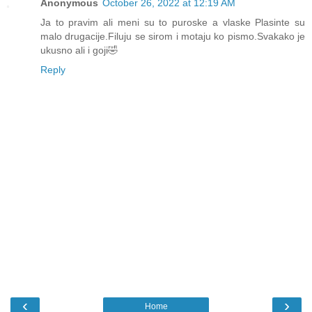
Anonymous
October 26, 2022 at 12:19 AM
Ja to pravim ali meni su to puroske a vlaske Plasinte su
malo drugacije.Filuju se sirom i motaju ko pismo.Svakako je
ukusno ali i goji🤣
Reply
‹
›
Home