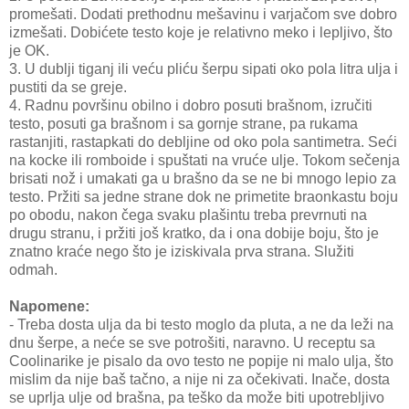
promešati. Dodati prethodnu mešavinu i varjačom sve dobro
izmešati. Dobićete testo koje je relativno meko i lepljivo, što
je OK.
3. U dublji tiganj ili veću pliću šerpu sipati oko pola litra ulja i
pustiti da se greje.
4. Radnu površinu obilno i dobro posuti brašnom, izručiti
testo, posuti ga brašnom i sa gornje strane, pa rukama
rastanjiti, rastapkati do debljine od oko pola santimetra. Seći
na kocke ili romboide i spuštati na vruće ulje. Tokom sečenja
brisati nož i umakati ga u brašno da se ne bi mnogo lepio za
testo. Pržiti sa jedne strane dok ne primetite braonkastu boju
po obodu, nakon čega svaku plašintu treba prevrnuti na
drugu stranu, i pržiti još kratko, da i ona dobije boju, što je
znatno kraće nego što je iziskivala prva strana. Služiti
odmah.
Napomene:
- Treba dosta ulja da bi testo moglo da pluta, a ne da leži na
dnu šerpe, a neće se sve potrošiti, naravno. U receptu sa
Coolinarike je pisalo da ovo testo ne popije ni malo ulja, što
mislim da nije baš tačno, a nije ni za očekivati. Inače, dosta
se uprlja ulje od brašna, pa teško da može biti upotrebljivo