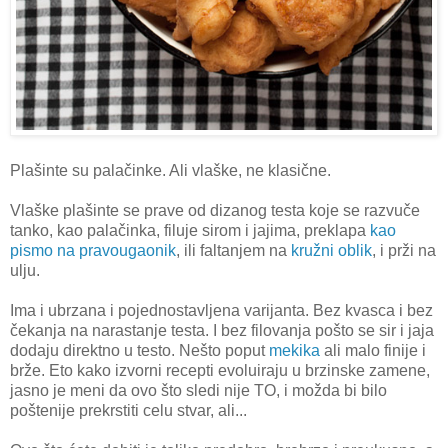
Plašinte su palačinke. Ali vlaške, ne klasične.
Vlaške plašinte se prave od dizanog testa koje se razvuče
tanko, kao palačinka, filuje sirom i jajima, preklapa
kao
pismo na pravougaonik
, ili faltanjem na
kružni oblik
, i prži na
ulju.
Ima i ubrzana i pojednostavljena varijanta. Bez kvasca i bez
čekanja na narastanje testa. I bez filovanja pošto se sir i jaja
dodaju direktno u testo. Nešto poput
mekika
ali malo finije i
brže. Eto kako izvorni recepti evoluiraju u brzinske zamene,
jasno je meni da ovo što sledi nije TO, i možda bi bilo
poštenije prekrstiti celu stvar, ali...