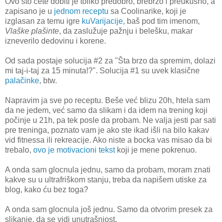
Ovo što ćete dobiti je toliko predobro, brebrzo i preukusno, a
zapisano je u
jednom receptu
sa Coolinarike, koji je
izglasan za temu igre
kuVarijacije
, baš pod tim imenom,
Vlaške plašinte
, da zaslužuje pažnju i belešku, makar
izneverilo dedovinu i korene.
Od sada postaje solucija #2 za "Šta brzo da spremim, dolazi
mi taj-i-taj za 15 minuta!?". Solucija #1 su uvek klasične
palačinke
, btw.
Napravim ja sve po receptu. Beše već blizu 20h, htela sam
da ne jedem, već samo da slikam i da idem na trening koji
počinje u 21h, pa tek posle da probam. Ne valja jesti par sati
pre treninga, poznato vam je ako ste ikad išli na bilo kakav
vid fitnessa ili rekreacije. Ako niste a bocka vas misao da bi
trebalo,
ovo je motivacioni tekst
koji je mene pokrenuo.
A onda sam glocnula jednu, samo da probam, moram znati
kakve su u ultrafriškom stanju, treba da napišem utiske za
blog, kako ću bez toga?
A onda sam glocnula još jednu. Samo da otvorim presek za
slikanje, da se vidi unutrašnjost.