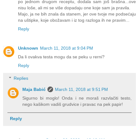
po jednom drugom receptu, dodala sam još brašna...ove
nisu loše, ali mi se više dopadaju one koje sam ja pravila.
Majo, ja ne bih znala da stanem, jer ove tvoje me podsećaju
na uštipke, koje obožavam i iz tog razloga ih ne pravim...
Reply
Unknown
March 11, 2018 at 9:04 PM
Da li ovakva testa mogu da se peku u rerni?
Reply
Replies
Maja Babić
March 11, 2018 at 9:51 PM
Sigurno bi moglo! Onda i ne moraš razvlačiti testo,
nego kašikom vadiš grudvice i pravac na pek papir!
Reply