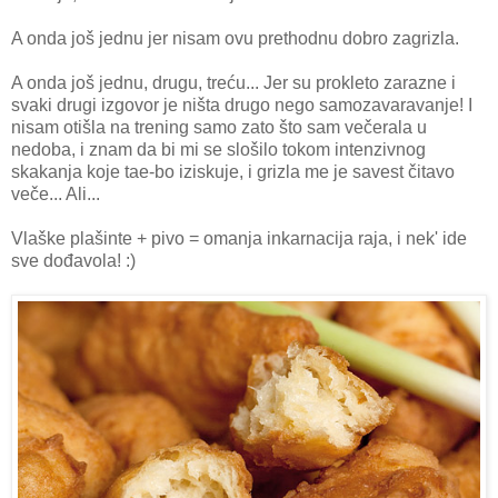
A onda još jednu jer nisam ovu prethodnu dobro zagrizla.
A onda još jednu, drugu, treću... Jer su prokleto zarazne i
svaki drugi izgovor je ništa drugo nego samozavaravanje! I
nisam otišla na trening samo zato što sam večerala u
nedoba, i znam da bi mi se slošilo tokom intenzivnog
skakanja koje tae-bo iziskuje, i grizla me je savest čitavo
veče... Ali...
Vlaške plašinte + pivo = omanja inkarnacija raja, i nek' ide
sve dođavola! :)