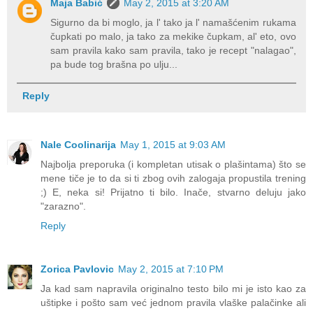
Maja Babić
May 2, 2015 at 3:20 AM
Sigurno da bi moglo, ja l' tako ja l' namašćenim rukama
čupkati po malo, ja tako za mekike čupkam, al' eto, ovo
sam pravila kako sam pravila, tako je recept "nalagao",
pa bude tog brašna po ulju...
Reply
Nale Coolinarija
May 1, 2015 at 9:03 AM
Najbolja preporuka (i kompletan utisak o plašintama) što se
mene tiče je to da si ti zbog ovih zalogaja propustila trening
;) E, neka si! Prijatno ti bilo. Inače, stvarno deluju jako
"zarazno".
Reply
Zorica Pavlovic
May 2, 2015 at 7:10 PM
Ja kad sam napravila originalno testo bilo mi je isto kao za
uštipke i pošto sam već jednom pravila vlaške palačinke ali