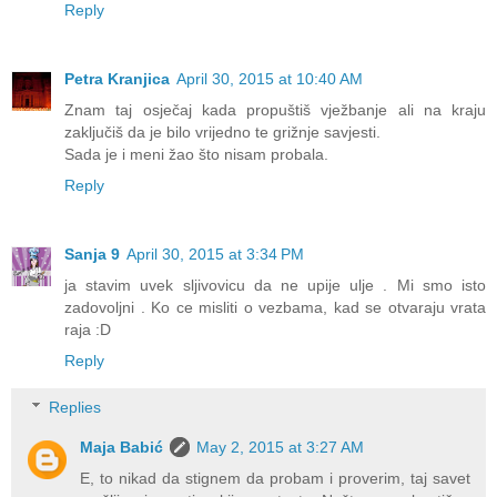
Reply
Petra Kranjica
April 30, 2015 at 10:40 AM
Znam taj osječaj kada propuštiš vježbanje ali na kraju
zaključiš da je bilo vrijedno te grižnje savjesti.
Sada je i meni žao što nisam probala.
Reply
Sanja 9
April 30, 2015 at 3:34 PM
ja stavim uvek sljivovicu da ne upije ulje . Mi smo isto
zadovoljni . Ko ce misliti o vezbama, kad se otvaraju vrata
raja :D
Reply
Replies
Maja Babić
May 2, 2015 at 3:27 AM
E, to nikad da stignem da probam i proverim, taj savet