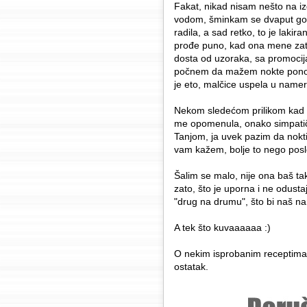
Fakat, nikad nisam nešto na iz
vodom, šminkam se dvaput godi
radila, a sad retko, to je laki
prođe puno, kad ona mene zatr
dosta od uzoraka, sa promocija
počnem da mažem nokte ponovo. 
je eto, malčice uspela u namer
Nekom sledećom prilikom kad s
me opomenula, onako simpatičn
Tanjom, ja uvek pazim da nok
vam kažem, bolje to nego posl
Šalim se malo, nije ona baš tak
zato, što je uporna i ne odusta
"drug na drumu", što bi naš na
A tek što kuvaaaaaa :)
O nekim isprobanim receptima
ostatak.