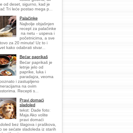
še od deset, sigurno, kad je
lač Tri leće postao mega p...
Palačinke
Najbolje objašnjen
recept za palačinke
na netu - uspeva i
početnicima, a sve
tovo za 20 minuta! Uz to i
vet kako odabrati stvar...
Bećar paprikaš
Bećar paprikaš je
letnje jelo od
paprike, luka i
paradajza, veoma
 poznato i zastupljeno
neracijama na ovim
ostorima. Recepti s...
Pravi domaći
sladoled
tekst: Dade foto:
Maja Ako volite
pravi domaći
adoled bez šlagova i praškova,
o se sećate sladoleda iz starih