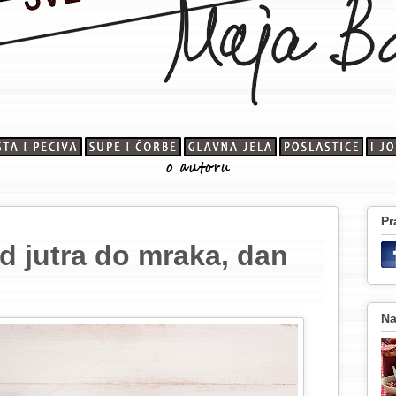
Pr
d jutra do mraka, dan
Na