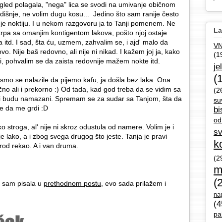
gled polagala, "nega" lica se svodi na umivanje običnom
šnje, ne volim dugu kosu... Jedino što sam ranije često
ranje noktiju. I u nekom razgovoru ja to Tanji pomenem. Ne
La
pa sa omanjim kontigentom lakova, pošto njoj ostaje
 itd. I sad, šta ću, uzmem, zahvalim se, i ajd' malo da
V
Nije baš redovno, ali nije ni nikad. I kažem joj ja, kako
(1
i, pohvalim se da zaista redovnije mažem nokte itd.
je
(
mo se nalazile da pijemo kafu, ja došla bez laka. Ona
o ali i prekorno :) Od tada, kad god treba da se vidim sa
(2
ti budu namazani. Spremam se za sudar sa Tanjom, šta da
su
e da me grdi :D
bi
od
o stroga, al' nije ni skroz odustula od namere. Volim je i
sv
je lako, a i zbog svega drugog što jeste. Tanja je pravi
k
rod rekao. A i van druma.
(2
m
(
 sam pisala u
prethodnom postu
, evo sada prilažem i
nap
(4
pa