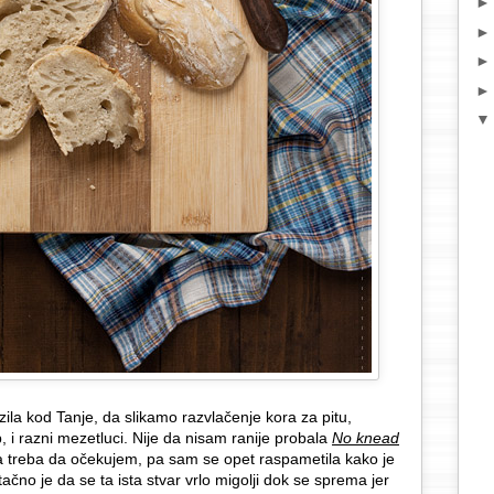
la kod Tanje, da slikamo razvlačenje kora za pitu,
 i razni mezetluci. Nije da nisam ranije probala
No knead
šta treba da očekujem, pa sam se opet raspametila kako je
tačno je da se ta ista stvar vrlo migolji dok se sprema jer