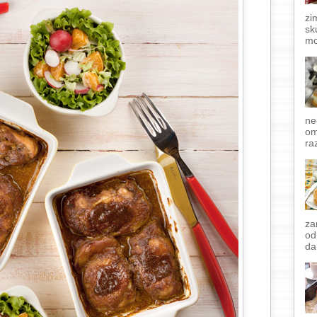
zi
sk
mo
ne
om
raz
za
od
da