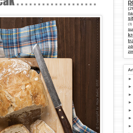
p
(2
na
si
(3)
su
k
tr
zd
zi
Ar