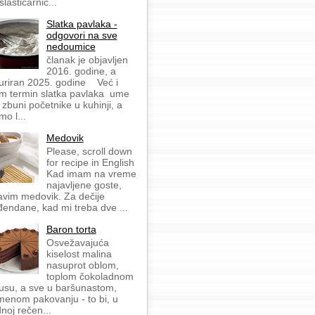
slastičarnic...
Slatka pavlaka -
odgovori na sve
nedoumice
članak je objavljen
2016. godine, a
uriran 2025. godine Već i
m termin slatka pavlaka ume
 zbuni početnike u kuhinji, a
mo l...
Medovik
Please, scroll down
for recipe in English
Kad imam na vreme
najavljene goste,
avim medovik. Za dečije
đendane, kad mi treba dve ...
Baron torta
Osvežavajuća
kiselost malina
nasuprot oblom,
toplom čokoladnom
usu, a sve u baršunastom,
menom pakovanju - to bi, u
dnoj rečen...