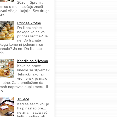
2026. Spremiti
mnicu u mom slučaju znači -
uvati višnje i kajsije. Sve drugo
že ...
Princes krofne
Da li poznajete
nekoga ko ne voli
princes krofne? Ja
ne. Da li znate
koga kome ni jednom nisu
anule? Ja ne. Da li znate
lo...
Knedle sa šljivama
Kako se prave
knedle sa šljivama?
Tehnički lako, ali
vremenski je malo
metno. Zato predlažem da
mah napravite duplu meru, ili
 o...
Tri leće
Kad se setim koji je
hajp nastao pre...
ne znam sada već
koliko godina, ali