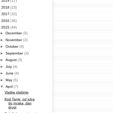
►
2019
(17)
►
2018
(23)
►
2017
(32)
►
2016
(36)
▼
2015
(44)
►
December
(5)
►
November
(2)
►
October
(4)
►
September
(3)
►
August
(3)
►
July
(4)
►
June
(4)
►
May
(5)
▼
April
(7)
Vlaške plašinte
Kod Tanje, od jutra
do mraka, dan
drugi