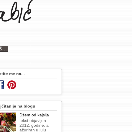
atite me na...
jčitanije na blogu
Džem od kajsija
tekst objavljen
2012. godine, a
ažuriran u julu