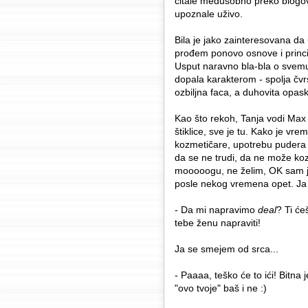
čitale međusobno preko blogov
upoznale uživo.
Bila je jako zainteresovana da
prođem ponovo osnove i princip
Usput naravno bla-bla o svemu
dopala karakterom - spolja čvr
ozbiljna faca, a duhovita opaska
Kao što rekoh, Tanja vodi Max Fa
štiklice, sve je tu. Kako je vr
kozmetičare, upotrebu pudera i
da se ne trudi, da ne može kozm
mooooogu, ne želim, OK sam ja 
posle nekog vremena opet. Ja 
- Da mi napravimo
deal
? Ti ć
tebe ženu napraviti!
Ja se smejem od srca...
- Paaaa, teško će to ići! Bitna 
"ovo tvoje" baš i ne :)