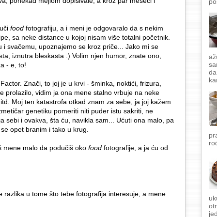
a, ponekad mejlom dopisivale, a kroz par meseci i
po
 uči
food
fotografiju, a i meni je odgovaralo da s nekim
e, sa neke distance u kojoj nisam više totalni početnik.
 i svačemu, upoznajemo se kroz priče... Jako mi se
sta, iznutra bleskasta :) Volim njen humor, znate ono,
až
sa
 - e, to!
da
ka
ctor. Znači, to joj je u krvi - šminka, noktići, frizura,
eme prolazilo, vidim ja ona mene stalno vrbuje na neke
td. Moj ten katastrofa otkad znam za sebe, ja joj kažem
etičar genetiku pomeriti niti puder istu sakriti, ne
sebi i ovakva, šta ću, navikla sam... Ućuti ona malo, pa
se opet branim i tako u krug.
pr
ro
eš mene malo da podučiš oko
food
fotografije, a ja ću od
je razlika u tome što tebe fotografija interesuje, a mene
uk
ot
je