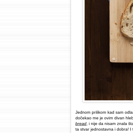
Jednom prilikom kad sam odlazi
dočekao me je ovim divan hleb,
bread
, i nije da nisam znala 
ta stvar jednostavna i dobra! I 