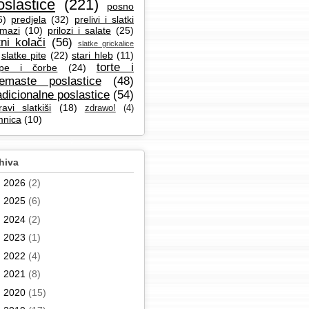
oslastice
(221)
posno
6)
predjela
(32)
prelivi i slatki
mazi
(10)
prilozi i salate
(25)
tni kolači
(56)
slatke grickalice
slatke pite
(22)
stari hleb
(11)
torte i
pe i čorbe
(24)
remaste poslastice
(48)
adicionalne poslastice
(54)
ravi slatkiši
(18)
zdrawo!
(4)
mnica
(10)
hiva
►
2026
(2)
►
2025
(6)
►
2024
(2)
►
2023
(1)
►
2022
(4)
►
2021
(8)
►
2020
(15)