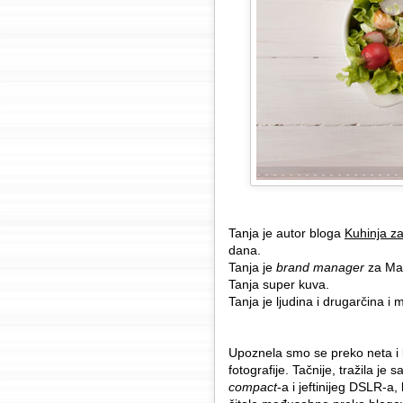
Tanja je autor bloga
Kuhinja z
dana.
Tanja je
brand manager
za Max
Tanja super kuva.
Tanja je ljudina i drugarčina i 
Upoznela smo se preko neta i b
fotografije. Tačnije, tražila j
compact
-a i jeftinijeg DSLR