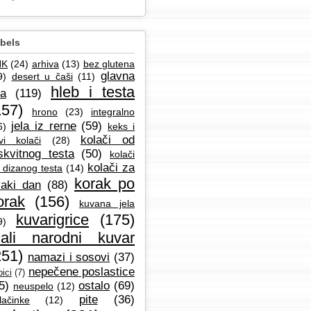
bels
NK
(24)
arhiva
(13)
bez glutena
glavna
9)
desert u čaši
(11)
hleb i testa
la
(119)
157)
hrono
(23)
integralno
jela iz rerne
(59)
6)
keks i
kolači od
vi kolači
(28)
skvitnog testa
(50)
kolači
kolači za
 dizanog testa
(14)
korak po
aki dan
(88)
orak
(156)
kuvana jela
kuvarigrice
(175)
9)
ali narodni kuvar
251)
namazi i sosovi
(37)
nepečene poslastice
ici
(7)
5)
ostalo
(69)
neuspelo
(12)
pite
(36)
lačinke
(12)