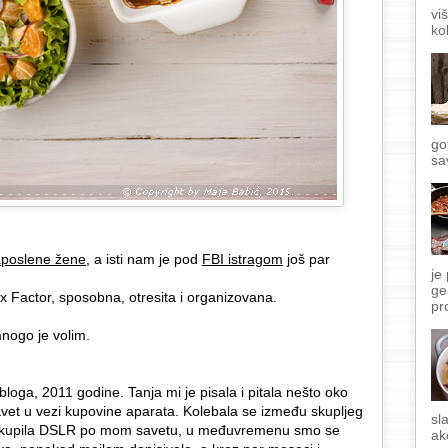
vi
ko
go
sa
aposlene žene
, a isti nam je pod
FBI istragom
još par
je
ge
 Factor, sposobna, otresita i organizovana.
pr
mnogo je volim.
loga, 2011 godine. Tanja mi je pisala i pitala nešto oko
e savet u vezi kupovine aparata. Kolebala se između skupljeg
sl
-a, kupila DSLR po mom savetu, u međuvremenu smo se
ak