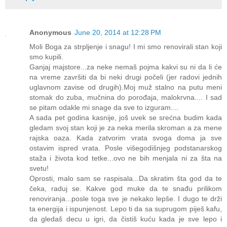
Anonymous
June 20, 2014 at 12:28 PM
Moli Boga za strpljenje i snagu! I mi smo renovirali stan koji
smo kupili.
Ganjaj majstore...za neke nemaš pojma kakvi su ni da li će
na vreme završiti da bi neki drugi počeli (jer radovi jednih
uglavnom zavise od drugih).Moj muž stalno na putu meni
stomak do zuba, mučnina do porođaja, malokrvna.... I sad
se pitam odakle mi snage da sve to izguram....
A sada pet godina kasnije, još uvek se srećna budim kada
gledam svoj stan koji je za neka merila skroman a za mene
rajska oaza. Kada zatvorim vrata svoga doma ja sve
ostavim ispred vrata. Posle višegodišnjeg podstanarskog
staža i života kod tetke...ovo ne bih menjala ni za šta na
svetu!
Oprosti, malo sam se raspisala...Da skratim šta god da te
čeka, raduj se. Kakve god muke da te snađu prilikom
renoviranja...posle toga sve je nekako lepše. I dugo te drži
ta energija i ispunjenost. Lepo ti da sa suprugom piješ kafu,
da gledaš decu u igri, da čistiš kuću kada je sve lepo i