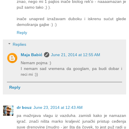
znao, nego mi 1 pajtos inače biolog rek'o - naaaamazan je
puž samo tako ;) ).
inače unapred izražavam duboku i iskrenu sućut glede
demoliranja gajbe :) :)
Reply
Replies
Maja Babić
June 21, 2014 at 12:55 AM
Nemam pojma :)
I nemam sad vremena da googlam, pa budi dobar i
reci mi :))
Reply
dr bouz
June 23, 2014 at 12:43 AM
pa mažnjava vlagu iz vazduha. zamisli kako je namazan
igrač. znači ništa marko kraljević junački pristup ceđenja
suve drenovine (mudro - jer šta da čovek, to jest puž radi u