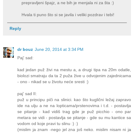
prepravljeni špajz, a ne bih je menjala ni za šta :)
Hvala ti puno što si se javila i veliki pozdrav i tebi!
Reply
dr bouz
June 20, 2014 at 3:34 PM
Paj' sad:
kad jedan puž živi na mestu a, a drugi tipa na 20m odatle,
biolozi smatraju da ta 2 puža žive u odvojenim zajednicama
- ono - nikad se u životu neće sresti :)
paj' sad II:
puž u principu piči na slinici. kao što kuglični ležaj zapravo
ide na ulju a ne na lopticama/prstenovima i t.d. - postavlja
se pitanje - kad vidiš trag gde je puž picchio - ono par
metara se vidi - postavlja se pitanje - gde su mu kantice sa
vodom od koje pravi tu slinu :) :)
(mislim ja znam -nego jel zna još neko. mislim nisam ni ja