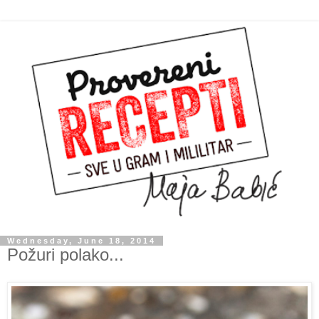
Wednesday, June 18, 2014
Požuri polako...