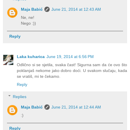
Maja Babić
June 21, 2014 at 12:43 AM
Ne, ne!
Nego :))
Reply
Laka kuharica
June 19, 2014 at 6:56 PM
Odlično si se sjetila, svaka čast! Sigurna sam da će ovo što
poklanjaš nekome jako dobro doći. U svakom slučaju, kada
se vratiš, mi te čekamo.
Reply
Replies
Maja Babić
June 21, 2014 at 12:44 AM
:)
Reply