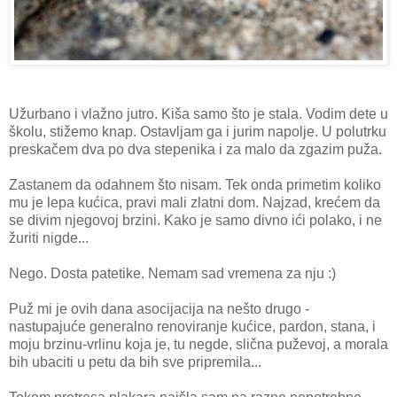
Užurbano i vlažno jutro. Kiša samo što je stala. Vodim dete u
školu, stižemo knap. Ostavljam ga i jurim napolje. U polutrku
preskačem dva po dva stepenika i za malo da zgazim puža.
Zastanem da odahnem što nisam. Tek onda primetim koliko
mu je lepa kućica, pravi mali zlatni dom. Najzad, krećem da
se divim njegovoj brzini. Kako je samo divno ići polako, i ne
žuriti nigde...
Nego. Dosta patetike. Nemam sad vremena za nju :)
Puž mi je ovih dana asocijacija na nešto drugo -
nastupajuće generalno renoviranje kućice, pardon, stana, i
moju brzinu-vrlinu koja je, tu negde, slična puževoj, a morala
bih ubaciti u petu da bih sve pripremila...