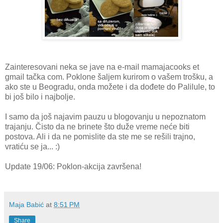
Zainteresovani neka se jave na e-mail mamajacooks et
gmail tačka com. Poklone šaljem kurirom o vašem trošku, a
ako ste u Beogradu, onda možete i da dođete do Palilule, to
bi još bilo i najbolje.
I samo da još najavim pauzu u blogovanju u nepoznatom
trajanju. Čisto da ne brinete što duže vreme neće biti
postova. Ali i da ne pomislite da ste me se rešili trajno,
vratiću se ja... :)
Update 19/06: Poklon-akcija završena!
Maja Babić
at
8:51 PM
Share