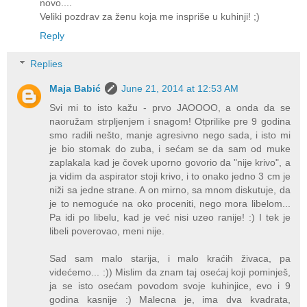
novo....
Veliki pozdrav za ženu koja me inspriše u kuhinji! ;)
Reply
Replies
Maja Babić
June 21, 2014 at 12:53 AM
Svi mi to isto kažu - prvo JAOOOO, a onda da se
naoružam strpljenjem i snagom! Otprilike pre 9 godina
smo radili nešto, manje agresivno nego sada, i isto mi
je bio stomak do zuba, i sećam se da sam od muke
zaplakala kad je čovek uporno govorio da "nije krivo", a
ja vidim da aspirator stoji krivo, i to onako jedno 3 cm je
niži sa jedne strane. A on mirno, sa mnom diskutuje, da
je to nemoguće na oko proceniti, nego mora libelom...
Pa idi po libelu, kad je već nisi uzeo ranije! :) I tek je
libeli poverovao, meni nije.
Sad sam malo starija, i malo kraćih živaca, pa
videćemo... :)) Mislim da znam taj osećaj koji pominješ,
ja se isto osećam povodom svoje kuhinjice, evo i 9
godina kasnije :) Malecna je, ima dva kvadrata,