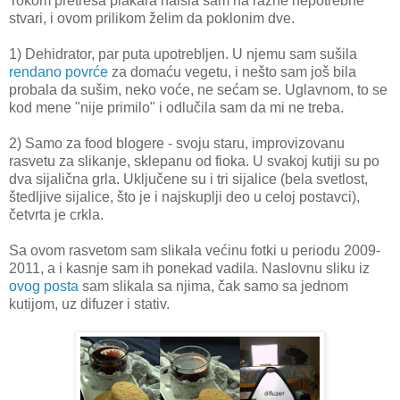
Tokom pretresa plakara naišla sam na razne nepotrebne
stvari, i ovom prilikom želim da poklonim dve.
1) Dehidrator, par puta upotrebljen. U njemu sam sušila
rendano povrće
za domaću vegetu, i nešto sam još bila
probala da sušim, neko voće, ne sećam se. Uglavnom, to se
kod mene "nije primilo" i odlučila sam da mi ne treba.
2) Samo za food blogere - svoju staru, improvizovanu
rasvetu za slikanje, sklepanu od fioka. U svakoj kutiji su po
dva sijalična grla. Uključene su i tri sijalice (bela svetlost,
štedljive sijalice, što je i najskuplji deo u celoj postavci),
četvrta je crkla.
Sa ovom rasvetom sam slikala većinu fotki u periodu 2009-
2011, a i kasnje sam ih ponekad vadila. Naslovnu sliku iz
ovog posta
sam slikala sa njima, čak samo sa jednom
kutijom, uz difuzer i stativ.