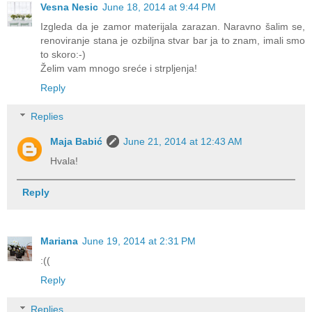
Vesna Nesic
June 18, 2014 at 9:44 PM
Izgleda da je zamor materijala zarazan. Naravno šalim se,
renoviranje stana je ozbiljna stvar bar ja to znam, imali smo
to skoro:-)
Želim vam mnogo sreće i strpljenja!
Reply
Replies
Maja Babić
June 21, 2014 at 12:43 AM
Hvala!
Reply
Mariana
June 19, 2014 at 2:31 PM
:((
Reply
Replies