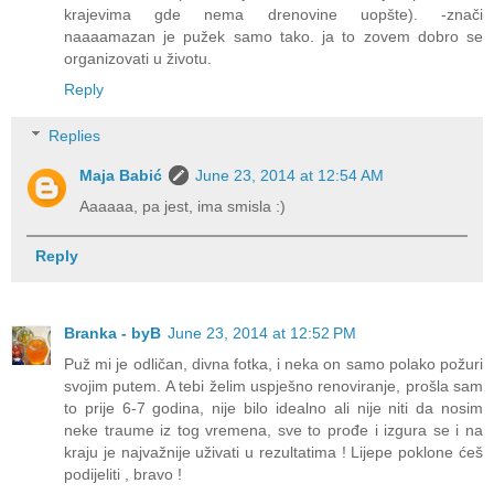
krajevima gde nema drenovine uopšte). -znači
naaaamazan je pužek samo tako. ja to zovem dobro se
organizovati u životu.
Reply
Replies
Maja Babić
June 23, 2014 at 12:54 AM
Aaaaaa, pa jest, ima smisla :)
Reply
Branka - byB
June 23, 2014 at 12:52 PM
Puž mi je odličan, divna fotka, i neka on samo polako požuri
svojim putem. A tebi želim uspješno renoviranje, prošla sam
to prije 6-7 godina, nije bilo idealno ali nije niti da nosim
neke traume iz tog vremena, sve to prođe i izgura se i na
kraju je najvažnije uživati u rezultatima ! Lijepe poklone ćeš
podijeliti , bravo !