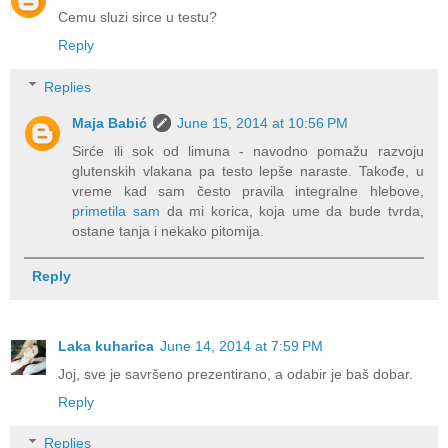
Cemu sluzi sirce u testu?
Reply
Replies
Maja Babić
June 15, 2014 at 10:56 PM
Sirće ili sok od limuna - navodno pomažu razvoju
glutenskih vlakana pa testo lepše naraste. Takođe, u
vreme kad sam često pravila integralne hlebove,
primetila sam
da mi korica, koja ume da bude tvrda,
ostane tanja i nekako pitomija.
Reply
Laka kuharica
June 14, 2014 at 7:59 PM
Joj, sve je savršeno prezentirano, a odabir je baš dobar.
Reply
Replies