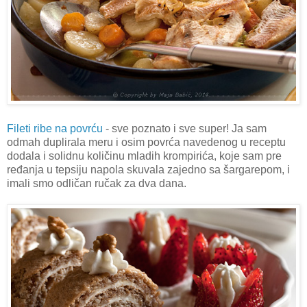
Fileti ribe na povrću
- sve poznato i sve super! Ja sam
odmah duplirala meru i osim povrća navedenog u receptu
dodala i solidnu količinu mladih krompirića, koje sam pre
ređanja u tepsiju napola skuvala zajedno sa šargarepom, i
imali smo odličan ručak za dva dana.