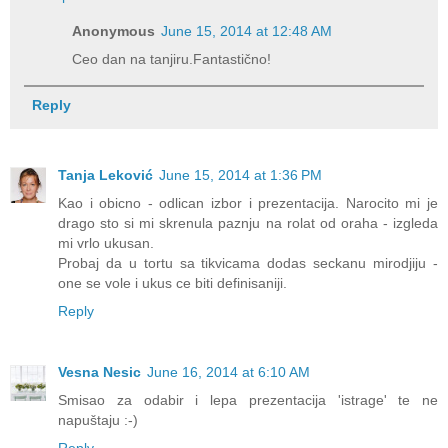
Anonymous
June 15, 2014 at 12:48 AM
Ceo dan na tanjiru.Fantastično!
Reply
Tanja Leković
June 15, 2014 at 1:36 PM
Kao i obicno - odlican izbor i prezentacija. Narocito mi je
drago sto si mi skrenula paznju na rolat od oraha - izgleda
mi vrlo ukusan.
Probaj da u tortu sa tikvicama dodas seckanu mirodjiju -
one se vole i ukus ce biti definisaniji.
Reply
Vesna Nesic
June 16, 2014 at 6:10 AM
Smisao za odabir i lepa prezentacija 'istrage' te ne
napuštaju :-)