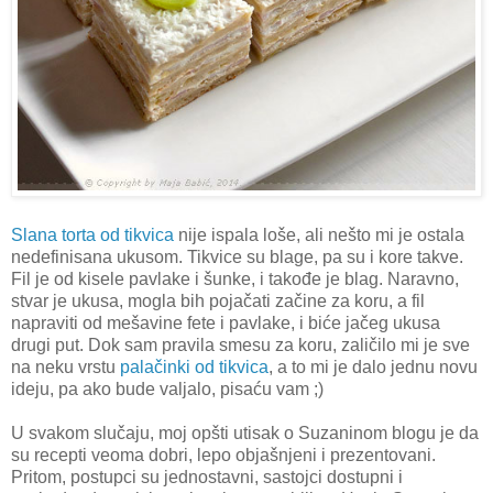
Slana torta od tikvica
nije ispala loše, ali nešto mi je ostala
nedefinisana ukusom. Tikvice su blage, pa su i kore takve.
Fil je od kisele pavlake i šunke, i takođe je blag. Naravno,
stvar je ukusa, mogla bih pojačati začine za koru, a fil
napraviti od mešavine fete i pavlake, i biće jačeg ukusa
drugi put. Dok sam pravila smesu za koru, zaličilo mi je sve
na neku vrstu
palačinki od tikvica
, a to mi je dalo jednu novu
ideju, pa ako bude valjalo, pisaću vam ;)
U svakom slučaju, moj opšti utisak o Suzaninom blogu je da
su recepti veoma dobri, lepo objašnjeni i prezentovani.
Pritom, postupci su jednostavni, sastojci dostupni i