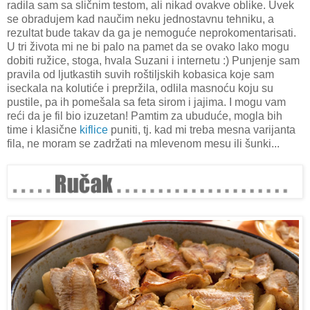
radila sam sa sličnim testom, ali nikad ovakve oblike. Uvek
se obradujem kad naučim neku jednostavnu tehniku, a
rezultat bude takav da ga je nemoguće neprokomentarisati.
U tri života mi ne bi palo na pamet da se ovako lako mogu
dobiti ružice, stoga, hvala Suzani i internetu :) Punjenje sam
pravila od ljutkastih suvih roštiljskih kobasica koje sam
iseckala na kolutiće i prepržila, odlila masnoću koju su
pustile, pa ih pomešala sa feta sirom i jajima. I mogu vam
reći da je fil bio izuzetan! Pamtim za ubuduće, mogla bih
time i klasične
kiflice
puniti, tj. kad mi treba mesna varijanta
fila, ne moram se zadržati na mlevenom mesu ili šunki...