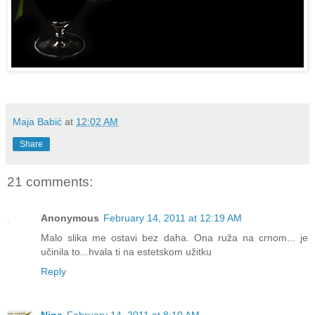
Maja Babić
at
12:02 AM
Share
21 comments:
Anonymous
February 14, 2011 at 12:19 AM
Malo slika me ostavi bez daha. Ona ruža na crnom... je
učinila to...hvala ti na estetskom užitku
Reply