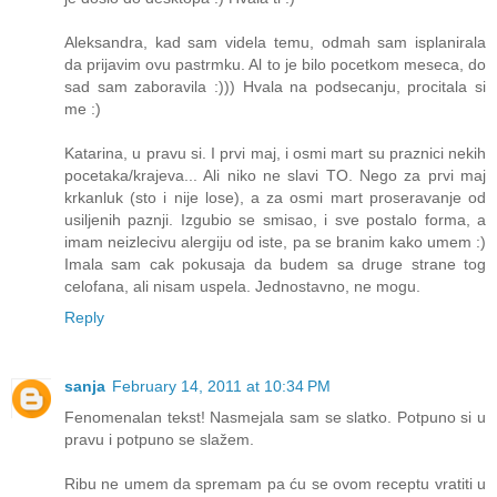
Aleksandra, kad sam videla temu, odmah sam isplanirala
da prijavim ovu pastrmku. Al to je bilo pocetkom meseca, do
sad sam zaboravila :))) Hvala na podsecanju, procitala si
me :)
Katarina, u pravu si. I prvi maj, i osmi mart su praznici nekih
pocetaka/krajeva... Ali niko ne slavi TO. Nego za prvi maj
krkanluk (sto i nije lose), a za osmi mart proseravanje od
usiljenih paznji. Izgubio se smisao, i sve postalo forma, a
imam neizlecivu alergiju od iste, pa se branim kako umem :)
Imala sam cak pokusaja da budem sa druge strane tog
celofana, ali nisam uspela. Jednostavno, ne mogu.
Reply
sanja
February 14, 2011 at 10:34 PM
Fenomenalan tekst! Nasmejala sam se slatko. Potpuno si u
pravu i potpuno se slažem.
Ribu ne umem da spremam pa ću se ovom receptu vratiti u