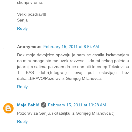
skorije vreme.
Veliki pozdrav!!!
Sanja
Reply
Anonymous
February 15, 2011 at 8:54 AM
Dok moje devojcice spavaju ja sam se castila iscitavanjem
na miru onoga sto me uvek razveseli i da mi nekog poleta u
jutarnjim satima pa znam da ce dan biti leeeeep.Tekstovi su
Ti BAS dobri,fotografije ovaj put ostavljaju bez
daha...BRAVO!Pozdrav iz Gornjeg Milanovca.
Reply
Maja Babić
February 15, 2011 at 10:28 AM
Pozdrav za Sanju, i citateljku iz Gornjeg Milanovca :)
Reply