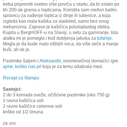
treba pripremiti osetno više povrća u startu, da bi ostalo po
tih 200-ak grama u lopticama. Koristila sam
mellon baller
,
spravicu za vađenje loptica iz dinje ili lubenice, a koja
izgleda kao mala kašika za sladoled, samo bez onog
mehanizma. Zapravo je kašičica poluloptastog oblika.
Kupila u BergHOFF-u na Slaviji, u setu za garniranje. Ista
alatka mi je pomogla i kod dubljenja jabuka za
tufahije
.
Mogla je da bude malo oštrijih ivica, da više seče a manje
buši, ali ok je.
Pastrmke šaljem i
Aleksandri
, ovomesečnoj domaćici igre
ajme, koliko nas je!
koja je za temu odabrala med.
Recept za štampu
Sastojci:
2 do 3 komada sveže, očišćene pastrmke (oko 750 g)
1 ravna kašičica soli
2 ravne kašičice celerove soli
kriške od 1/2 limuna
za sos