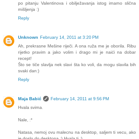
po pitanju Valentinova i obilježavanja istog imamo slična
mišljenja :)
Reply
Unknown
February 14, 2011 at 3:20 PM
Ah, prekrasne Mešine riječi. A ona ruža me je oborila. Ribu
rijetko pravim a jako volim i drago mi je naići na dobar
recept!
Što se tiče slavlja nek slavi šta ko voli, da mogu slavila bih
svaki dan:)
Reply
Maja Babić
February 14, 2011 at 9:56 PM
Hvala svima.
Nale, :*
Natasa, nemoj ovu malecnu na desktop, saljem ti vecu, ako
je doslo do desktopa :) Hvala ti :)