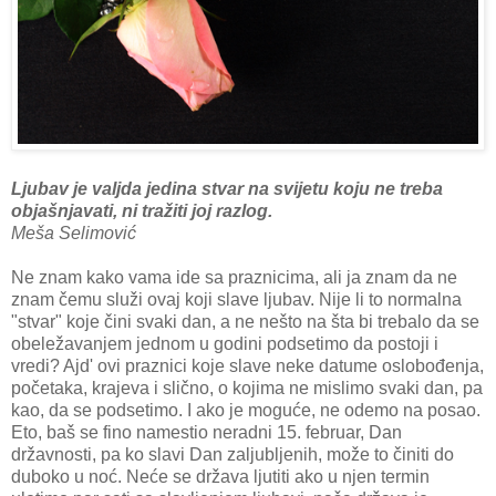
Ljubav je valjda jedina stvar na svijetu koju ne treba
objašnjavati, ni tražiti joj razlog.
Meša Selimović
Ne znam kako vama ide sa praznicima, ali ja znam da ne
znam čemu služi ovaj koji slave ljubav. Nije li to normalna
"stvar" koje čini svaki dan, a ne nešto na šta bi trebalo da se
obeležavanjem jednom u godini podsetimo da postoji i
vredi? Ajd' ovi praznici koje slave neke datume oslobođenja,
početaka, krajeva i slično, o kojima ne mislimo svaki dan, pa
kao, da se podsetimo. I ako je moguće, ne odemo na posao.
Eto, baš se fino namestio neradni 15. februar, Dan
državnosti, pa ko slavi Dan zaljubljenih, može to činiti do
duboko u noć. Neće se država ljutiti ako u njen termin