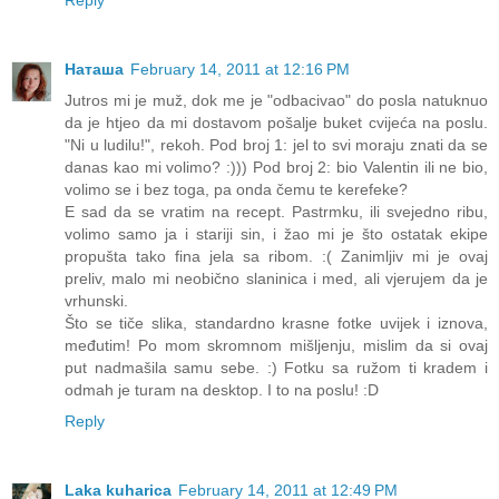
Reply
Наташа
February 14, 2011 at 12:16 PM
Jutros mi je muž, dok me je "odbacivao" do posla natuknuo
da je htjeo da mi dostavom pošalje buket cvijeća na poslu.
"Ni u ludilu!", rekoh. Pod broj 1: jel to svi moraju znati da se
danas kao mi volimo? :))) Pod broj 2: bio Valentin ili ne bio,
volimo se i bez toga, pa onda čemu te kerefeke?
E sad da se vratim na recept. Pastrmku, ili svejedno ribu,
volimo samo ja i stariji sin, i žao mi je što ostatak ekipe
propušta tako fina jela sa ribom. :( Zanimljiv mi je ovaj
preliv, malo mi neobično slaninica i med, ali vjerujem da je
vrhunski.
Što se tiče slika, standardno krasne fotke uvijek i iznova,
međutim! Po mom skromnom mišljenju, mislim da si ovaj
put nadmašila samu sebe. :) Fotku sa ružom ti kradem i
odmah je turam na desktop. I to na poslu! :D
Reply
Laka kuharica
February 14, 2011 at 12:49 PM