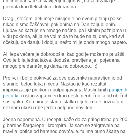
uletimo par sati sa slavljenjem ljubavi, naša država je
poznata kao fleksibilna i tolerantna.
Dragi, srećom, deli moje mišljenje po ovom pitanju pa se
nikad nismo čašćavali poklonima na Dan zaljubljenih.
Ljubav se kazuje na mnoge načine, pa i sitnim pažnjama u
vidu poklona, ali ja ne volim da to bude na taj dan, kad svi
očekuju da daruju i dobiju, nešto mi je onda mnogo napeto.
Ali lepa večera je dobrodošla, kad god je možemo priuštiti.
Ovo je bila jedna takva, doduše, pravljena je i pojedena
mnogo pre današnjeg dana, no dobroooo... :)
Preliv, ili bolje pokrivač za ove pastrmke napravljen je od
slanine, belog luka i meda. Nastao je kao rezultat
improvizacije prilikom upotpunjavanja Maslinkinih
punjenih
pečurki
, i ostao zapamćen kao nešto neobično, a od običnih
sastojaka. Kombinuje slano, slatko i ljuto i daje poznatom i
nežnom ukusu ribe jedan potpuno novi ton.
Jedna napomena. U receptu kaže da za prilog treba po 200
g barene šargarepe i krompira. Ja sam se zaigravala pa
pravila loptice od barenog povrća, e, tu ima puno škarta pa