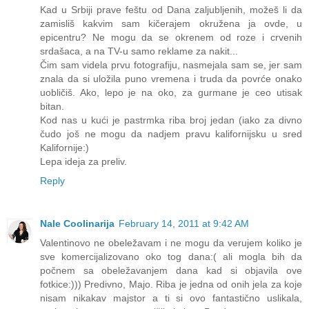
Kad u Srbiji prave feštu od Dana zaljubljenih, možeš li da
zamisliš kakvim sam kičerajem okružena ja ovde, u
epicentru? Ne mogu da se okrenem od roze i crvenih
srdašaca, a na TV-u samo reklame za nakit...
Čim sam videla prvu fotografiju, nasmejala sam se, jer sam
znala da si uložila puno vremena i truda da povrće onako
uobličiš. Ako, lepo je na oko, za gurmane je ceo utisak
bitan.
Kod nas u kući je pastrmka riba broj jedan (iako za divno
čudo još ne mogu da nadjem pravu kalifornijsku u sred
Kalifornije:)
Lepa ideja za preliv.
Reply
Nale Coolinarija
February 14, 2011 at 9:42 AM
Valentinovo ne obeležavam i ne mogu da verujem koliko je
sve komercijalizovano oko tog dana:( ali mogla bih da
počnem sa obeležavanjem dana kad si objavila ove
fotkice:))) Predivno, Majo. Riba je jedna od onih jela za koje
nisam nikakav majstor a ti si ovo fantastično uslikala,