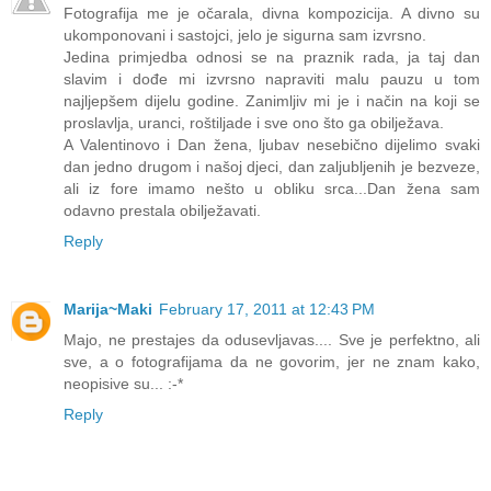
Fotografija me je očarala, divna kompozicija. A divno su
ukomponovani i sastojci, jelo je sigurna sam izvrsno.
Jedina primjedba odnosi se na praznik rada, ja taj dan
slavim i dođe mi izvrsno napraviti malu pauzu u tom
najljepšem dijelu godine. Zanimljiv mi je i način na koji se
proslavlja, uranci, roštiljade i sve ono što ga obilježava.
A Valentinovo i Dan žena, ljubav nesebično dijelimo svaki
dan jedno drugom i našoj djeci, dan zaljubljenih je bezveze,
ali iz fore imamo nešto u obliku srca...Dan žena sam
odavno prestala obilježavati.
Reply
Marija~Maki
February 17, 2011 at 12:43 PM
Majo, ne prestajes da odusevljavas.... Sve je perfektno, ali
sve, a o fotografijama da ne govorim, jer ne znam kako,
neopisive su... :-*
Reply