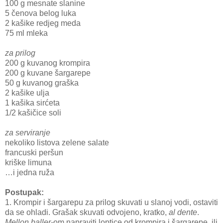
100 g mesnate slanine
5 čenova belog luka
2 kašike redjeg meda
75 ml mleka
za prilog
200 g kuvanog krompira
200 g kuvane šargarepe
50 g kuvanog graška
2 kašike ulja
1 kašika sirćeta
1/2 kašičice soli
za serviranje
nekoliko listova zelene salate
francuski peršun
kriške limuna
…i jedna ruža
Postupak:
1. Krompir i šargarepu za prilog skuvati u slanoj vodi, ostaviti
da se ohladi. Grašak skuvati odvojeno, kratko,
al dente
.
Mellon baller
-om napraviti loptice od krompira i šargarepe, ili