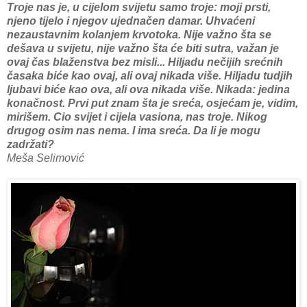
Troje nas je, u cijelom svijetu samo troje: moji prsti,
njeno tijelo i njegov ujednačen damar. Uhvaćeni
nezaustavnim kolanjem krvotoka. Nije važno šta se
dešava u svijetu, nije važno šta će biti sutra, važan je
ovaj čas blaženstva bez misli... Hiljadu nečijih srećnih
časaka biće kao ovaj, ali ovaj nikada više. Hiljadu tudjih
ljubavi biće kao ova, ali ova nikada više. Nikada: jedina
konačnost. Prvi put znam šta je sreća, osjećam je, vidim,
mirišem. Cio svijet i cijela vasiona, nas troje. Nikog
drugog osim nas nema. I ima sreća. Da li je mogu
zadržati?
Meša Selimović