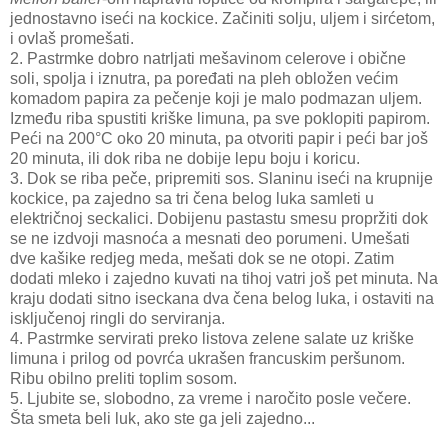
jednostavno iseći na kockice. Začiniti solju, uljem i sirćetom,
i ovlaš promešati.
2. Pastrmke dobro natrljati mešavinom celerove i obične
soli, spolja i iznutra, pa poređati na pleh obložen većim
komadom papira za pečenje koji je malo podmazan uljem.
Između riba spustiti kriške limuna, pa sve poklopiti papirom.
Peći na 200°C oko 20 minuta, pa otvoriti papir i peći bar još
20 minuta, ili dok riba ne dobije lepu boju i koricu.
3. Dok se riba peče, pripremiti sos. Slaninu iseći na krupnije
kockice, pa zajedno sa tri čena belog luka samleti u
električnoj seckalici. Dobijenu pastastu smesu propržiti dok
se ne izdvoji masnoća a mesnati deo porumeni. Umešati
dve kašike redjeg meda, mešati dok se ne otopi. Zatim
dodati mleko i zajedno kuvati na tihoj vatri još pet minuta. Na
kraju dodati sitno iseckana dva čena belog luka, i ostaviti na
isključenoj ringli do serviranja.
4. Pastrmke servirati preko listova zelene salate uz kriške
limuna i prilog od povrća ukrašen francuskim peršunom.
Ribu obilno preliti toplim sosom.
5. Ljubite se, slobodno, za vreme i naročito posle večere.
Šta smeta beli luk, ako ste ga jeli zajedno...