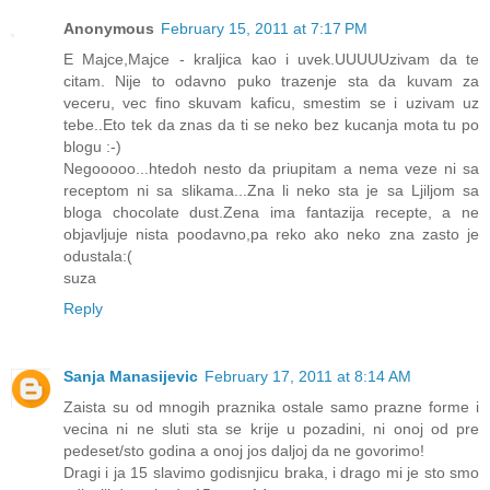
Anonymous
February 15, 2011 at 7:17 PM
E Majce,Majce - kraljica kao i uvek.UUUUUzivam da te
citam. Nije to odavno puko trazenje sta da kuvam za
veceru, vec fino skuvam kaficu, smestim se i uzivam uz
tebe..Eto tek da znas da ti se neko bez kucanja mota tu po
blogu :-)
Negooooo...htedoh nesto da priupitam a nema veze ni sa
receptom ni sa slikama...Zna li neko sta je sa Ljiljom sa
bloga chocolate dust.Zena ima fantazija recepte, a ne
objavljuje nista poodavno,pa reko ako neko zna zasto je
odustala:(
suza
Reply
Sanja Manasijevic
February 17, 2011 at 8:14 AM
Zaista su od mnogih praznika ostale samo prazne forme i
vecina ni ne sluti sta se krije u pozadini, ni onoj od pre
pedeset/sto godina a onoj jos daljoj da ne govorimo!
Dragi i ja 15 slavimo godisnjicu braka, i drago mi je sto smo