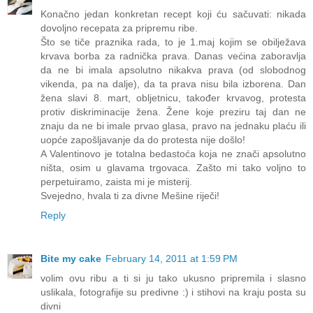
Konačno jedan konkretan recept koji ću sačuvati: nikada
dovoljno recepata za pripremu ribe.
Što se tiče praznika rada, to je 1.maj kojim se obilježava
krvava borba za radnička prava. Danas većina zaboravlja
da ne bi imala apsolutno nikakva prava (od slobodnog
vikenda, pa na dalje), da ta prava nisu bila izborena. Dan
žena slavi 8. mart, obljetnicu, također krvavog, protesta
protiv diskriminacije žena. Žene koje preziru taj dan ne
znaju da ne bi imale prvao glasa, pravo na jednaku plaću ili
uopće zapošljavanje da do protesta nije došlo!
A Valentinovo je totalna bedastoća koja ne znači apsolutno
ništa, osim u glavama trgovaca. Zašto mi tako voljno to
perpetuiramo, zaista mi je misterij.
Svejedno, hvala ti za divne Mešine riječi!
Reply
Bite my cake
February 14, 2011 at 1:59 PM
volim ovu ribu a ti si ju tako ukusno pripremila i slasno
uslikala, fotografije su predivne :) i stihovi na kraju posta su
divni