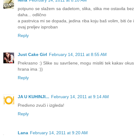
Nina
February 14, 2011 at 8:10 AM
potpuno se slažem sa dadetom, slika, slika me ostavila bez
daha... odlično
a pastrvica mi se dopada, jedina riba koju baš volim, biti će i
ovaj preljev isproban
Reply
Just Cake Girl
February 14, 2011 at 8:55 AM
Prekrasno :) Slike su savršene, mogu misliti tek kakav okus
hrana ima :))
Reply
JA U KUHINJI...
February 14, 2011 at 9:14 AM
Predivno zvuči i izgleda!
Reply
Lana
February 14, 2011 at 9:20 AM