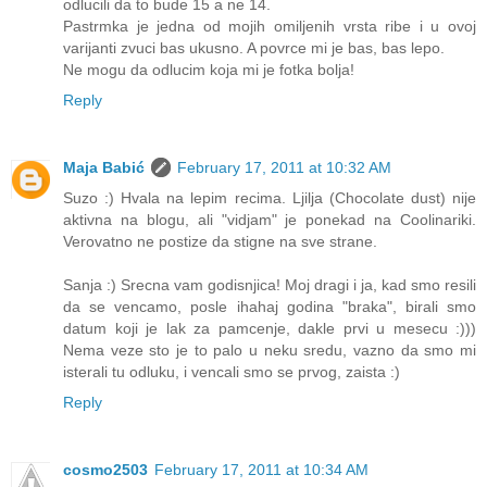
odlucili da to bude 15 a ne 14.
Pastrmka je jedna od mojih omiljenih vrsta ribe i u ovoj
varijanti zvuci bas ukusno. A povrce mi je bas, bas lepo.
Ne mogu da odlucim koja mi je fotka bolja!
Reply
Maja Babić
February 17, 2011 at 10:32 AM
Suzo :) Hvala na lepim recima. Ljilja (Chocolate dust) nije
aktivna na blogu, ali "vidjam" je ponekad na Coolinariki.
Verovatno ne postize da stigne na sve strane.
Sanja :) Srecna vam godisnjica! Moj dragi i ja, kad smo resili
da se vencamo, posle ihahaj godina "braka", birali smo
datum koji je lak za pamcenje, dakle prvi u mesecu :)))
Nema veze sto je to palo u neku sredu, vazno da smo mi
isterali tu odluku, i vencali smo se prvog, zaista :)
Reply
cosmo2503
February 17, 2011 at 10:34 AM