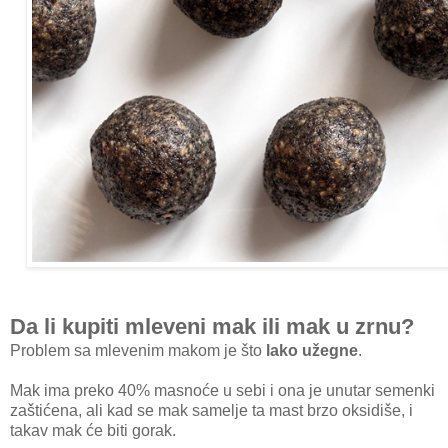
Da li kupiti mleveni mak ili mak u zrnu?
Problem sa mlevenim makom je što
lako užegne
.
Mak ima preko 40% masnoće u sebi i ona je unutar semenki
zaštićena, ali kad se mak samelje ta mast brzo oksidiše, i
takav mak će biti gorak.