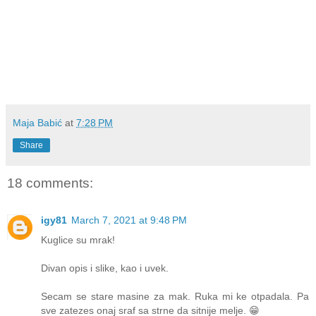
Maja Babić
at
7:28 PM
Share
18 comments:
igy81
March 7, 2021 at 9:48 PM
Kuglice su mrak!
Divan opis i slike, kao i uvek.
Secam se stare masine za mak. Ruka mi ke otpadala. Pa
sve zatezes onaj sraf sa strne da sitnije melje. 😁