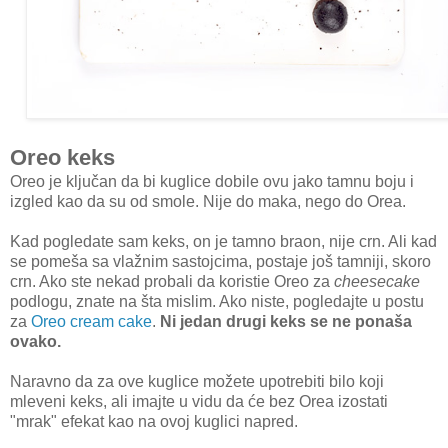
Oreo keks
Oreo je ključan da bi kuglice dobile ovu jako tamnu boju i
izgled kao da su od smole. Nije do maka, nego do Orea.
Kad pogledate sam keks, on je tamno braon, nije crn. Ali kad
se pomeša sa vlažnim sastojcima, postaje još tamniji, skoro
crn. Ako ste nekad probali da koristie Oreo za
cheesecake
podlogu, znate na šta mislim. Ako niste, pogledajte u postu
za
Oreo cream cake
.
Ni jedan drugi keks se ne ponaša
ovako.
Naravno da za ove kuglice možete upotrebiti bilo koji
mleveni keks, ali imajte u vidu da će bez Orea izostati
"mrak" efekat kao na ovoj kuglici napred.