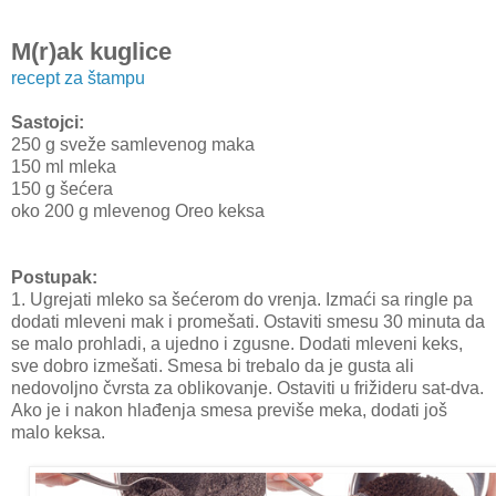
M(r)ak kuglice
recept za štampu
Sastojci:
250 g sveže samlevenog maka
150 ml mleka
150 g šećera
oko 200 g mlevenog Oreo keksa
Postupak:
1. Ugrejati mleko sa šećerom do vrenja. Izmaći sa ringle pa
dodati mleveni mak i promešati. Ostaviti smesu 30 minuta da
se malo prohladi, a ujedno i zgusne. Dodati mleveni keks,
sve dobro izmešati. Smesa bi trebalo da je gusta ali
nedovoljno čvrsta za oblikovanje. Ostaviti u frižideru sat-dva.
Ako je i nakon hlađenja smesa previše meka, dodati još
malo keksa.