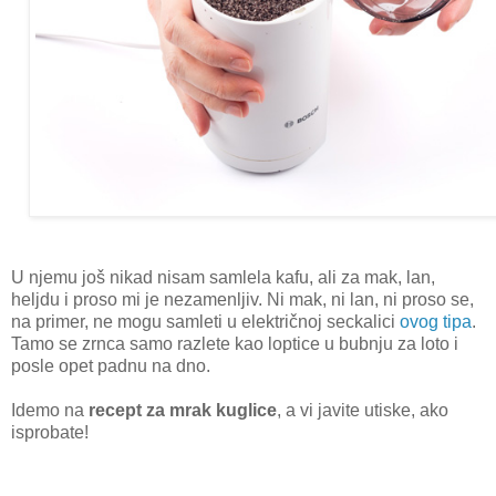
U njemu još nikad nisam samlela kafu, ali za mak, lan,
heljdu i proso mi je nezamenljiv. Ni mak, ni lan, ni proso se,
na primer, ne mogu samleti u električnoj seckalici
ovog tipa
.
Tamo se zrnca samo razlete kao loptice u bubnju za loto i
posle opet padnu na dno.
Idemo na
recept za mrak kuglice
, a vi javite utiske, ako
isprobate!