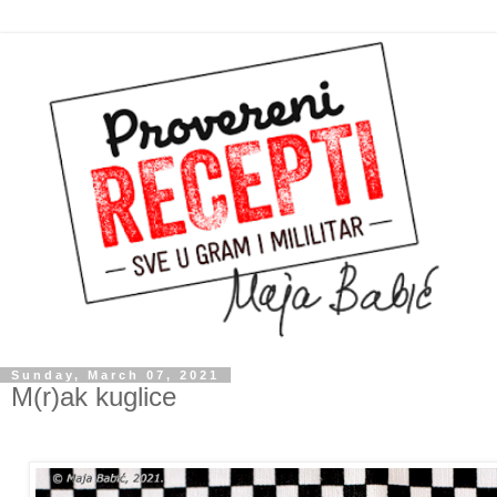
Sunday, March 07, 2021
M(r)ak kuglice