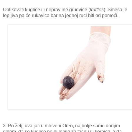
Oblikovati kuglice ili nepravilne grudvice (
truffles
). Smesa je
lepljiva pa će rukavica bar na jednoj ruci biti od pomoći.
3. Po želji uvaljati u mleveni Oreo, najbolje samo donjim
delom, da se kuglice ne bi lepile za tacnu ili korpice, a da