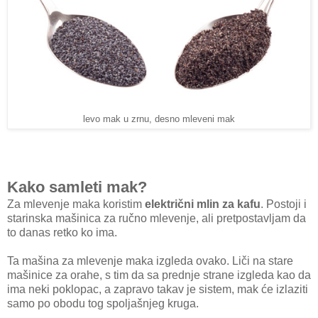
levo mak u zrnu, desno mleveni mak
Kako samleti mak?
Za mlevenje maka koristim
električni mlin za kafu
. Postoji i
starinska mašinica za ručno mlevenje, ali pretpostavljam da
to danas retko ko ima.
Ta mašina za mlevenje maka izgleda ovako. Liči na stare
mašinice za orahe, s tim da sa prednje strane izgleda kao da
ima neki poklopac, a zapravo takav je sistem, mak će izlaziti
samo po obodu tog spoljašnjeg kruga.