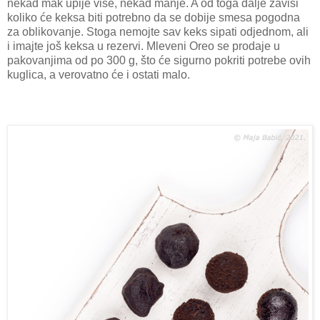
nekad mak upije više, nekad manje. A od toga dalje zavisi
koliko će keksa biti potrebno da se dobije smesa pogodna
za oblikovanje. Stoga nemojte sav keks sipati odjednom, ali
i imajte još keksa u rezervi. Mleveni Oreo se prodaje u
pakovanjima od po 300 g, što će sigurno pokriti potrebe ovih
kuglica, a verovatno će i ostati malo.