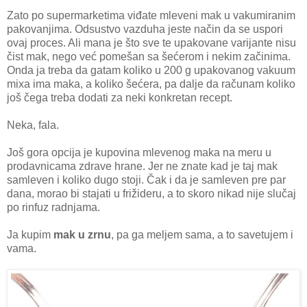
Zato po supermarketima viđate mleveni mak u vakumiranim
pakovanjima. Odsustvo vazduha jeste način da se uspori
ovaj proces. Ali mana je što sve te upakovane varijante nisu
čist mak, nego već pomešan sa šećerom i nekim začinima.
Onda ja treba da gatam koliko u 200 g upakovanog vakuum
mixa ima maka, a koliko šećera, pa dalje da računam koliko
još čega treba dodati za neki konkretan recept.
Neka, fala.
Još gora opcija je kupovina mlevenog maka na meru u
prodavnicama zdrave hrane. Jer ne znate kad je taj mak
samleven i koliko dugo stoji. Čak i da je samleven pre par
dana, morao bi stajati u frižideru, a to skoro nikad nije slučaj
po rinfuz radnjama.
Ja kupim
mak u zrnu
, pa ga meljem sama, a to savetujem i
vama.