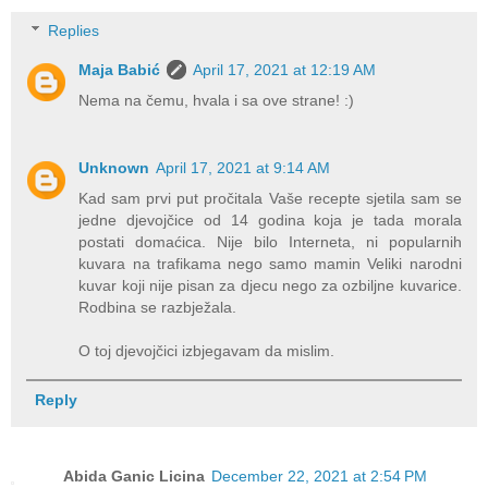
Replies
Maja Babić
April 17, 2021 at 12:19 AM
Nema na čemu, hvala i sa ove strane! :)
Unknown
April 17, 2021 at 9:14 AM
Kad sam prvi put pročitala Vaše recepte sjetila sam se
jedne djevojčice od 14 godina koja je tada morala
postati domaćica. Nije bilo Interneta, ni popularnih
kuvara na trafikama nego samo mamin Veliki narodni
kuvar koji nije pisan za djecu nego za ozbiljne kuvarice.
Rodbina se razbježala.
O toj djevojčici izbjegavam da mislim.
Reply
Abida Ganic Licina
December 22, 2021 at 2:54 PM