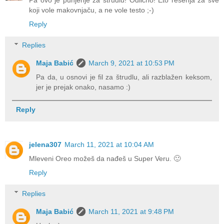
Pa ovo je punjenje za štrudlu! Odlično! Eto rešenja za sve
koji vole makovnjaču, a ne vole testo ;-)
Reply
Replies
Maja Babić
March 9, 2021 at 10:53 PM
Pa da, u osnovi je fil za štrudlu, ali razblažen keksom,
jer je prejak onako, nasamo :)
Reply
jelena307
March 11, 2021 at 10:04 AM
Mleveni Oreo možeš da nađeš u Super Veru. 🙂
Reply
Replies
Maja Babić
March 11, 2021 at 9:48 PM