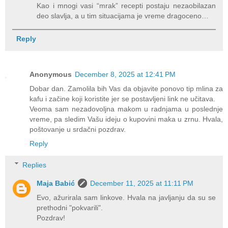
Kao i mnogi vasi “mrak” recepti postaju nezaobilazan
deo slavlja, a u tim situacijama je vreme dragoceno…
Reply
Anonymous
December 8, 2025 at 12:41 PM
Dobar dan. Zamolila bih Vas da objavite ponovo tip mlina za
kafu i začine koji koristite jer se postavljeni link ne učitava.
Veoma sam nezadovoljna makom u radnjama u poslednje
vreme, pa sledim Vašu ideju o kupovini maka u zrnu. Hvala,
poštovanje u srdačni pozdrav.
Reply
Replies
Maja Babić
December 11, 2025 at 11:11 PM
Evo, ažurirala sam linkove. Hvala na javljanju da su se
prethodni "pokvarili".
Pozdrav!