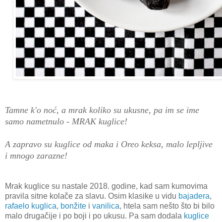
Tamne k'o noć, a mrak koliko su ukusne, pa im se ime
samo nametnulo - MRAK kuglice!
A zapravo su kuglice od maka i Oreo keksa, malo lepljive
i mnogo zarazne!
Mrak kuglice su nastale 2018. godine, kad sam kumovima
pravila sitne kolače za slavu. Osim klasike u vidu
bajadera
,
rafaelo kuglica
,
bonžite
i
vanilica
, htela sam nešto što bi bilo
malo drugačije i po boji i po ukusu. Pa sam dodala
kuglice