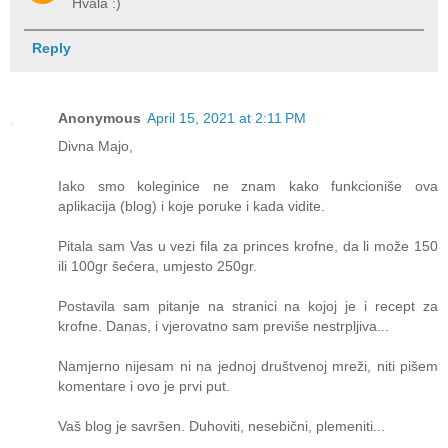
Hvala :)
Reply
Anonymous
April 15, 2021 at 2:11 PM
Divna Majo,
Iako smo koleginice ne znam kako funkcioniše ova
aplikacija (blog) i koje poruke i kada vidite.
Pitala sam Vas u vezi fila za princes krofne, da li može 150
ili 100gr šećera, umjesto 250gr.
Postavila sam pitanje na stranici na kojoj je i recept za
krofne. Danas, i vjerovatno sam previše nestrpljiva...
Namjerno nijesam ni na jednoj društvenoj mreži, niti pišem
komentare i ovo je prvi put.
Vaš blog je savršen. Duhoviti, nesebični, plemeniti...