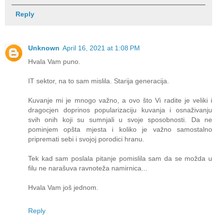
Reply
Unknown
April 16, 2021 at 1:08 PM
Hvala Vam puno.
IT sektor, na to sam mislila. Starija generacija.
Kuvanje mi je mnogo važno, a ovo što Vi radite je veliki i
dragocjen doprinos popularizaciju kuvanja i osnaživanju
svih onih koji su sumnjali u svoje sposobnosti. Da ne
pominjem opšta mjesta i koliko je važno samostalno
pripremati sebi i svojoj porodici hranu.
Tek kad sam poslala pitanje pomislila sam da se možda u
filu ne narašuva ravnoteža namirnica...
Hvala Vam još jednom.
Reply