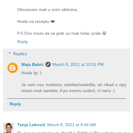
Obozavam mak u svim oblicima.
Hvala na receptu ❤️
P.S Ovo moze da se jede uz mak kolac pride 😁
Reply
Replies
Maja Babić
March 9, 2021 at 10:51 PM
Hvala Igi :)
Ja sam ovu mašinicu zatekla/nasledila, ali nikad u njoj
nisam mak samlela. A po svemu sudeći, ni neću :)
Reply
Tanja Leković
March 8, 2021 at 9:44 AM