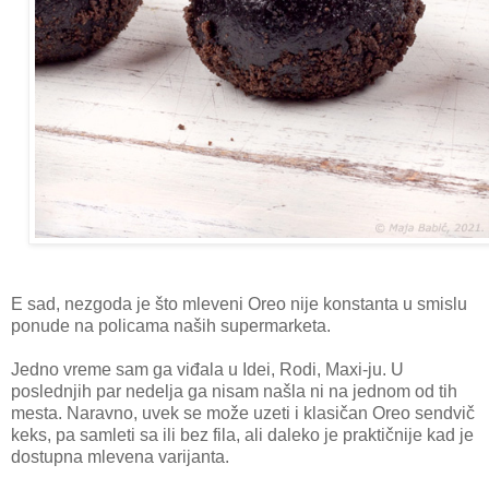
E sad, nezgoda je što mleveni Oreo nije konstanta u smislu
ponude na policama naših supermarketa.
Jedno vreme sam ga viđala u Idei, Rodi, Maxi-ju. U
poslednjih par nedelja ga nisam našla ni na jednom od tih
mesta. Naravno, uvek se može uzeti i klasičan Oreo sendvič
keks, pa samleti sa ili bez fila, ali daleko je praktičnije kad je
dostupna mlevena varijanta.