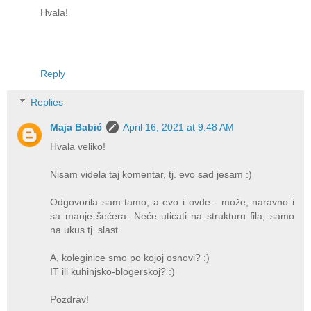
Hvala!
Reply
Replies
Maja Babić
April 16, 2021 at 9:48 AM
Hvala veliko!
Nisam videla taj komentar, tj. evo sad jesam :)
Odgovorila sam tamo, a evo i ovde - može, naravno i
sa manje šećera. Neće uticati na strukturu fila, samo
na ukus tj. slast.
A, koleginice smo po kojoj osnovi? :)
IT ili kuhinjsko-blogerskoj? :)
Pozdrav!