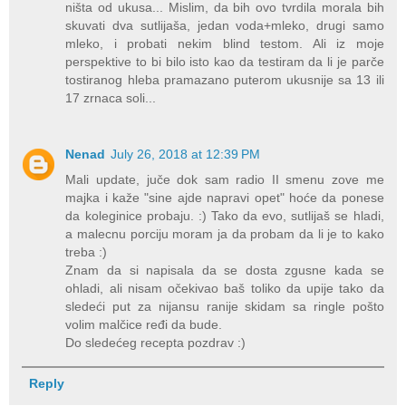
ništa od ukusa... Mislim, da bih ovo tvrdila morala bih
skuvati dva sutlijaša, jedan voda+mleko, drugi samo
mleko, i probati nekim blind testom. Ali iz moje
perspektive to bi bilo isto kao da testiram da li je parče
tostiranog hleba pramazano puterom ukusnije sa 13 ili
17 zrnaca soli...
Nenad
July 26, 2018 at 12:39 PM
Mali update, juče dok sam radio II smenu zove me
majka i kaže "sine ajde napravi opet" hoće da ponese
da koleginice probaju. :) Tako da evo, sutlijaš se hladi,
a malecnu porciju moram ja da probam da li je to kako
treba :)
Znam da si napisala da se dosta zgusne kada se
ohladi, ali nisam očekivao baš toliko da upije tako da
sledeći put za nijansu ranije skidam sa ringle pošto
volim malčice ređi da bude.
Do sledećeg recepta pozdrav :)
Reply