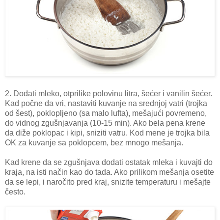
2. Dodati mleko, otprilike polovinu litra, šećer i vanilin šećer.
Kad počne da vri, nastaviti kuvanje na srednjoj vatri (trojka
od šest), poklopljeno (sa malo lufta), mešajući povremeno,
do vidnog zgušnjavanja (10-15 min). Ako bela pena krene
da diže poklopac i kipi, sniziti vatru. Kod mene je trojka bila
OK za kuvanje sa poklopcem, bez mnogo mešanja.
Kad krene da se zgušnjava dodati ostatak mleka i kuvajti do
kraja, na isti način kao do tada. Ako prilikom mešanja osetite
da se lepi, i naročito pred kraj, snizite temperaturu i mešajte
često.