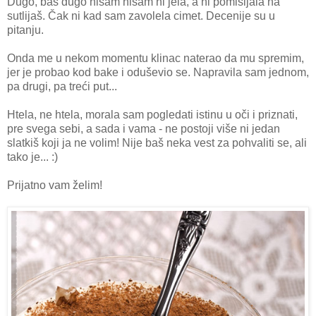
Dugo, baš dugo nisam nisam ni jela, a ni pomišljala na
sutlijaš. Čak ni kad sam zavolela cimet. Decenije su u
pitanju.
Onda me u nekom momentu klinac naterao da mu spremim,
jer je probao kod bake i oduševio se. Napravila sam jednom,
pa drugi, pa treći put...
Htela, ne htela, morala sam pogledati istinu u oči i priznati,
pre svega sebi, a sada i vama - ne postoji više ni jedan
slatkiš koji ja ne volim! Nije baš neka vest za pohvaliti se, ali
tako je... :)
Prijatno vam želim!