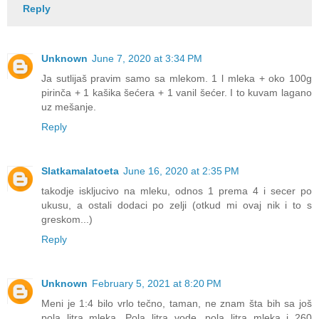
Reply
Unknown
June 7, 2020 at 3:34 PM
Ja sutlijaš pravim samo sa mlekom. 1 l mleka + oko 100g
pirinča + 1 kašika šećera + 1 vanil šećer. I to kuvam lagano
uz mešanje.
Reply
Slatkamalatoeta
June 16, 2020 at 2:35 PM
takodje iskljucivo na mleku, odnos 1 prema 4 i secer po
ukusu, a ostali dodaci po zelji (otkud mi ovaj nik i to s
greskom...)
Reply
Unknown
February 5, 2021 at 8:20 PM
Meni je 1:4 bilo vrlo tečno, taman, ne znam šta bih sa još
pola litra mleka. Pola litra vode, pola litra mleka i 260