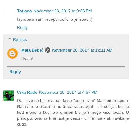
Tatjana
November 23, 2017 at 9:36 PM
Isprobala sam recept i odlično je ispao :)
Reply
Replies
Maja Babić
November 26, 2017 at 12:11 AM
Hvala!
Reply
Čika Rade
November 28, 2017 at 4:57 PM
Da - ovo ce biti prvi put da se "usprotivim" Majinom recpetu.
Naravno, o ukusima ne treba raspravljati - ali sutlijas koji je
kod mene u kuci bio omiljen bio je mnogo vise tecan. U
principu, ovakav kremast je cesci - cini mi se - ali navika je
cudo!