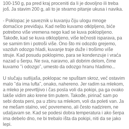
100-150 g, pa pred kraj proceniti da li je dovoljno ili treba
još. Ja stavim 200 g, ali to je stvarno pitanje ukusa i navika.
- Poklopac je saveznik u kuvanju čiju ulogu mnoge
domaćice previđaju. Kad nešto kuvamo otklpljeno, biće
potrebno više vremena nego kad se kuva poklopljeno.
Takođe, kad se kuva otklopljeno, više tečnosti isparava, pa
se samim tim i potroši više. Ono što mi odozdo grejemo,
vazduh odozgo hladi, kuvanje traje duže i trošimo više
struje. Kad posudu poklopimo, para se kondenzuje i vraća
nazad u šerpu. Ne sva, naravno, ali dobrim delom, čime
kuvamo "i odozgo", umesto da odozgo hranu hladimo...
U slučaju sutlijaša, poklopac ne spuštam skroz, već ostavim
malo "da ima lufta", onako, nahereno. Jer radim sa mlekom,
a mleko je prevrtljivo i čas posla voli da pokipi, pa ga ovako
lakše vidim ako krene tim putem. Takođe, pirinač sam po
sebi dosta peni, pa u zbiru sa mlekom, voli da poleti van. Ja
ne mešam stalno, već povremeno, ali često nadzirem, ne
udaljavam se. Kad se podesi dobra temperatura i ako šerpa
ima debelo dno, ne bi trebalo išta da pokipi, niti da se jako
lepi.