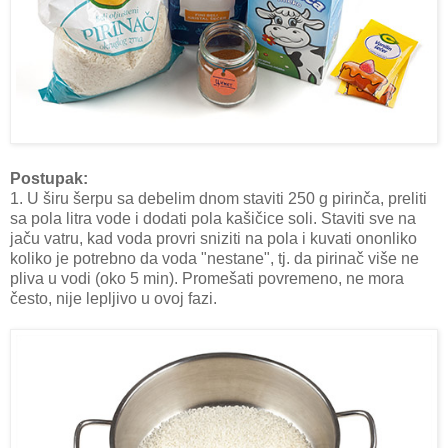
Postupak:
1. U širu šerpu sa debelim dnom staviti 250 g pirinča, preliti
sa pola litra vode i dodati pola kašičice soli. Staviti sve na
jaču vatru, kad voda provri sniziti na pola i kuvati ononliko
koliko je potrebno da voda "nestane", tj. da pirinač više ne
pliva u vodi (oko 5 min). Promešati povremeno, ne mora
često, nije lepljivo u ovoj fazi.