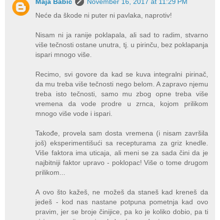
Maja Babić
November 16, 2017 at 11:29 PM
Neće da škode ni puter ni pavlaka, naprotiv!
Nisam ni ja ranije poklapala, ali sad to radim, stvarno
više tečnosti ostane unutra, tj. u pirinču, bez poklapanja
ispari mnogo više.
Recimo, svi govore da kad se kuva integralni pirinač,
da mu treba više tečnosti nego belom. A zapravo njemu
treba isto tečnosti, samo mu zbog opne treba više
vremena da vode prodre u zrnca, kojom prilikom
mnogo više vode i ispari.
Takođe, provela sam dosta vremena (i nisam završila
još) eksperimentišući sa recepturama za griz knedle.
Više faktora ima uticaja, ali meni se za sada čini da je
najbitniji faktor upravo - poklopac! Više o tome drugom
prilikom...
A ovo što kažeš, ne možeš da staneš kad kreneš da
jedeš - kod nas nastane potpuna pometnja kad ovo
pravim, jer se broje činijice, pa ko je koliko dobio, pa ti