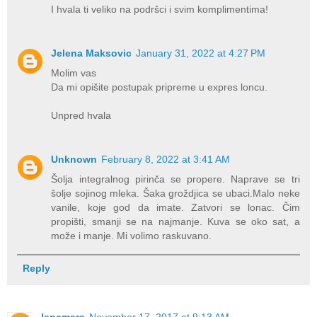
I hvala ti veliko na podršci i svim komplimentima!
Jelena Maksovic
January 31, 2022 at 4:27 PM
Molim vas
Da mi opišite postupak pripreme u expres loncu.
Unpred hvala
Unknown
February 8, 2022 at 3:41 AM
Šolja integralnog pirinča se propere. Naprave se tri
šolje sojinog mleka. Šaka groždjica se ubaci.Malo neke
vanile, koje god da imate. Zatvori se lonac. Čim
propišti, smanji se na najmanje. Kuva se oko sat, a
može i manje. Mi volimo raskuvano.
Reply