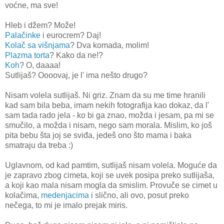
voćne, ma sve!
Hleb i džem? Može!
Palačinke
i eurocrem? Daj!
Kolač sa višnjama
? Dva komada, molim!
Plazma torta
? Kako da ne!?
Koh
? O, daaaa!
Sutlijaš? Oooovaj, je l' ima nešto drugo?
Nisam volela sutlijaš. Ni griz. Znam da su me time hranili
kad sam bila beba, imam nekih fotografija kao dokaz, da l'
sam tada rado jela - ko bi ga znao, možda i jesam, pa mi se
smučilo, a možda i nisam, nego sam morala. Mislim, ko još
pita bebu šta joj se sviđa, jedeš ono što mama i baka
smatraju da treba :)
Uglavnom, od kad pamtim, sutlijaš nisam volela. Moguće da
je zapravo zbog cimeta, koji se uvek posipa preko sutlijaša,
a koji kao mala nisam mogla da smislim. Provuče se cimet u
kolačima,
medenjacima
i slično, ali ovo, posut preko
nečega, to mi je imalo prejak miris.