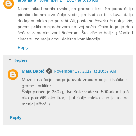
lepamara
November 17, 2017 at 9:13 AM
Nisam nikad merila ovako, na grame i litre. Na jednu šolju
pirinča dodam dve šolje vode, pa kad se to ukuva dalje
dodajem mleko po potrebi. Ali, pošto se čovek uči dok je živ,
prvom prilikom isprobavam na tvoj način. Osim toga, ja deo
šećera zamenim vanil šećerom. Što više to bolje :) Vanila i
cimet su za moju decu dobitna kombinacija.
Reply
Replies
Maja Babić
November 17, 2017 at 10:37 AM
Može i na šolje, nego ja uvek vraćam šolje i kašike u
grame i mililitre.
Šolja pirinča je 250 g, dve šolje vode su 500-ak ml, još
ako potrošiš oko litar, tj. 4 šolje mleka - to je to, ne
menjaj ništa! :)
Reply