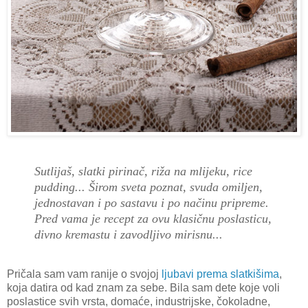
Sutlijaš, slatki pirinač, riža na mlijeku, rice
pudding... Širom sveta poznat, svuda omiljen,
jednostavan i po sastavu i po načinu pripreme.
Pred vama je recept za ovu klasičnu poslasticu,
divno kremastu i zavodljivo mirisnu...
Pričala sam vam ranije o svojoj
ljubavi prema slatkišima
,
koja datira od kad znam za sebe. Bila sam dete koje voli
poslastice svih vrsta, domaće, industrijske, čokoladne,