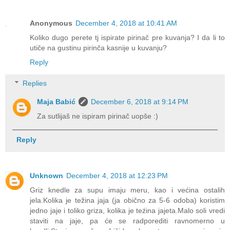
Anonymous
December 4, 2018 at 10:41 AM
Koliko dugo perete tj ispirate pirinač pre kuvanja? I da li to
utiče na gustinu pirinča kasnije u kuvanju?
Reply
Replies
Maja Babić
December 6, 2018 at 9:14 PM
Za sutlijaš ne ispiram pirinač uopše :)
Reply
Unknown
December 4, 2018 at 12:23 PM
Griz knedle za supu imaju meru, kao i većina ostalih
jela.Kolika je težina jaja (ja obično za 5-6 odoba) koristim
jedno jaje i toliko griza, kolika je teźina jajeta.Malo soli vredi
staviti na jaje, pa će se radporediti ravnomerno u