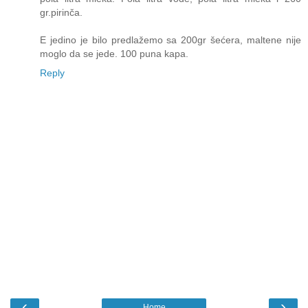
gr.pirinča.
E jedino je bilo predlažemo sa 200gr šećera, maltene nije
moglo da se jede. 100 puna kapa.
Reply
‹
›
Home