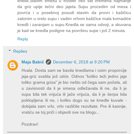
knedli.Stavim smešu u frižider oko sat vremena najmanje
da griz upije tečni deo jajeta..Supu procedim od mesa i
povrća i u posebnoj posudi stavim da provri i kašičicu
zatonim u vrelu supu i vadim vrhom kašičice mala komadiće
knedli i zaranjam u supu.Knedla se sama odvoji, a skuvana
je kad se knedla podigne na površinu supe i još 2 minuta.
Reply
Replies
Maja Babić
December 6, 2018 at 9:20 PM
Hvala. Dosta sam se bavila knedlama i osim proporcije
jaja-griz svašta još utiće. Odnos "koliko teži jedno jaje
toliko grama griza" je bio nešto od čega sam počela, ali
u zavisnosti da li je smesa odležavala ili ne, da li je
supa bila tek vrijuća ili jače vrijuća, da li je šerpa bila
poklopljena ili ne, i koliko dugo su se knedle kuvale -
dobijala sam vrlo, vrlo različite rezultate. Pre ili kasnije,
vratiću se toj priči i objaviti sve na blogu...
Pozdrav!