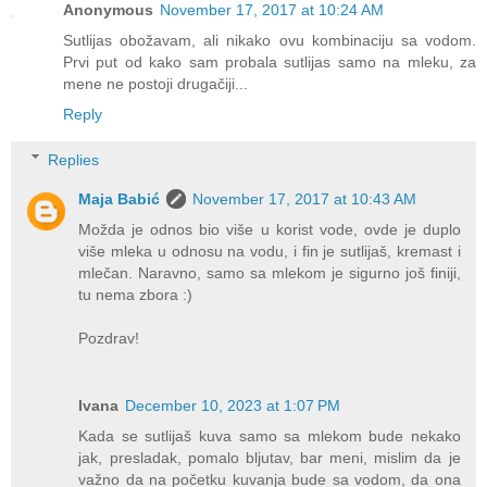
Anonymous
November 17, 2017 at 10:24 AM
Sutlijas obožavam, ali nikako ovu kombinaciju sa vodom.
Prvi put od kako sam probala sutlijas samo na mleku, za
mene ne postoji drugačiji...
Reply
Replies
Maja Babić
November 17, 2017 at 10:43 AM
Možda je odnos bio više u korist vode, ovde je duplo
više mleka u odnosu na vodu, i fin je sutlijaš, kremast i
mlečan. Naravno, samo sa mlekom je sigurno još finiji,
tu nema zbora :)
Pozdrav!
Ivana
December 10, 2023 at 1:07 PM
Kada se sutlijaš kuva samo sa mlekom bude nekako
jak, presladak, pomalo bljutav, bar meni, mislim da je
važno da na početku kuvanja bude sa vodom, da ona