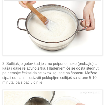
3. Sutlijaš je gotov kad je zrno potpuno meko (probajte), ali
kaša i dalje relativno žitka. Hlađenjem će se dosta stegnuti,
pa nemojte čekati da se skroz zgusne na šporetu. Možete
sipati odmah, ili ostaviti poklopljen sutlijaš sa strane 5-10
minuta, pa sipati u činije.