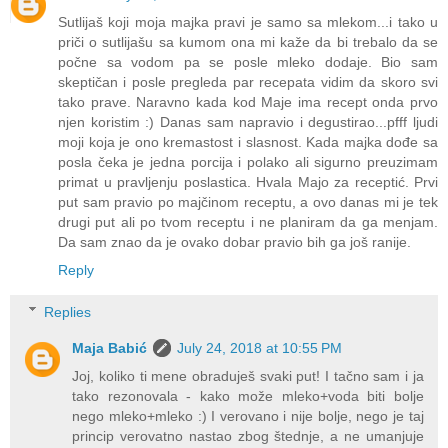
Sutlijaš koji moja majka pravi je samo sa mlekom...i tako u
priči o sutlijašu sa kumom ona mi kaže da bi trebalo da se
počne sa vodom pa se posle mleko dodaje. Bio sam
skeptičan i posle pregleda par recepata vidim da skoro svi
tako prave. Naravno kada kod Maje ima recept onda prvo
njen koristim :) Danas sam napravio i degustirao...pfff ljudi
moji koja je ono kremastost i slasnost. Kada majka dođe sa
posla čeka je jedna porcija i polako ali sigurno preuzimam
primat u pravljenju poslastica. Hvala Majo za receptić. Prvi
put sam pravio po majčinom receptu, a ovo danas mi je tek
drugi put ali po tvom receptu i ne planiram da ga menjam.
Da sam znao da je ovako dobar pravio bih ga još ranije.
Reply
Replies
Maja Babić
July 24, 2018 at 10:55 PM
Joj, koliko ti mene obraduješ svaki put! I tačno sam i ja
tako rezonovala - kako može mleko+voda biti bolje
nego mleko+mleko :) I verovano i nije bolje, nego je taj
princip verovatno nastao zbog štednje, a ne umanjuje