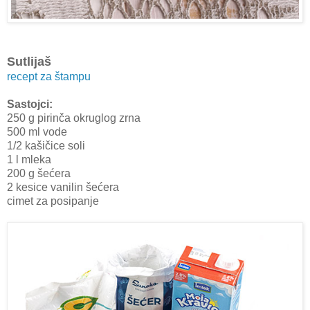
Sutlijaš
recept za štampu
Sastojci:
250 g pirinča okruglog zrna
500 ml vode
1/2 kašičice soli
1 l mleka
200 g šećera
2 kesice vanilin šećera
cimet za posipanje