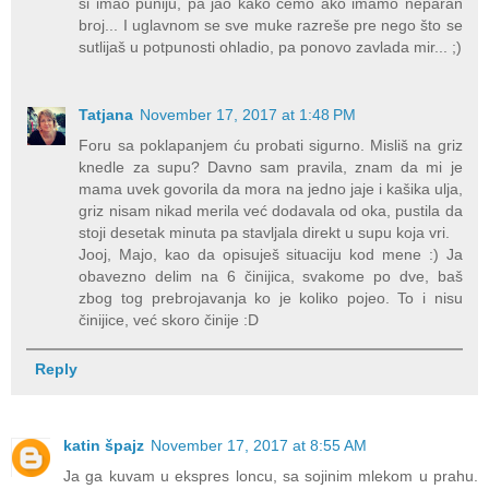
si imao puniju, pa jao kako ćemo ako imamo neparan
broj... I uglavnom se sve muke razreše pre nego što se
sutlijaš u potpunosti ohladio, pa ponovo zavlada mir... ;)
Tatjana
November 17, 2017 at 1:48 PM
Foru sa poklapanjem ću probati sigurno. Misliš na griz
knedle za supu? Davno sam pravila, znam da mi je
mama uvek govorila da mora na jedno jaje i kašika ulja,
griz nisam nikad merila već dodavala od oka, pustila da
stoji desetak minuta pa stavljala direkt u supu koja vri.
Jooj, Majo, kao da opisuješ situaciju kod mene :) Ja
obavezno delim na 6 činijica, svakome po dve, baš
zbog tog prebrojavanja ko je koliko pojeo. To i nisu
činijice, već skoro činije :D
Reply
katin špajz
November 17, 2017 at 8:55 AM
Ja ga kuvam u ekspres loncu, sa sojinim mlekom u prahu.