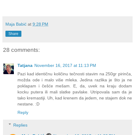
Maja Babić
at
9:28 PM
Share
28 comments:
Tatjana
November 16, 2017 at 11:13 PM
Pazi kad identičnu količinu tečnosti stavim na 250gr pirinča,
možda ode i malo više mleka. Jedina razlika je što ja ne
poklapam i češće mešam. E, da, uvek na kraju dodam
kocku putera ili mali slatke pavlake. Utripovala sam da je
tako kremastiji. Uh, kad krenem da jedem, ne stajem dok ne
nestane. :D
Reply
Replies