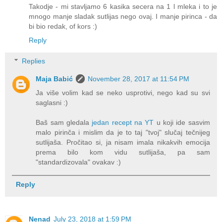
Takodje - mi stavljamo 6 kasika secera na 1 l mleka i to je
mnogo manje sladak sutlijas nego ovaj. I manje pirinca - da
bi bio redak, of kors :)
Reply
Replies
Maja Babić
November 28, 2017 at 11:54 PM
Ja više volim kad se neko usprotivi, nego kad su svi
saglasni :)
Baš sam gledala
jedan recept na YT
u koji ide sasvim
malo pirinča i mislim da je to taj "tvoj" slučaj tečnijeg
sutlijaša. Pročitao si, ja nisam imala nikakvih emocija
prema bilo kom vidu sutlijaša, pa sam
"standardizovala" ovakav :)
Reply
Nenad
July 23, 2018 at 1:59 PM