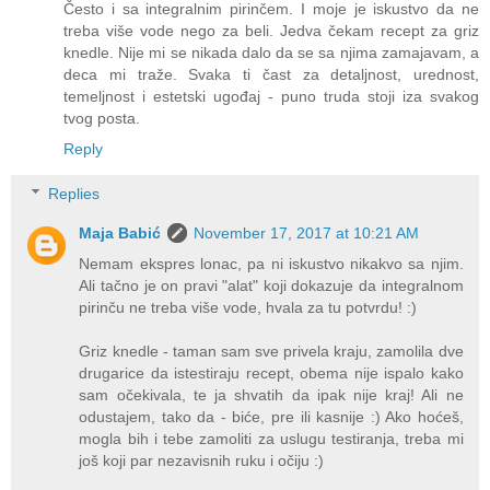
Često i sa integralnim pirinčem. I moje je iskustvo da ne
treba više vode nego za beli. Jedva čekam recept za griz
knedle. Nije mi se nikada dalo da se sa njima zamajavam, a
deca mi traže. Svaka ti čast za detaljnost, urednost,
temeljnost i estetski ugođaj - puno truda stoji iza svakog
tvog posta.
Reply
Replies
Maja Babić
November 17, 2017 at 10:21 AM
Nemam ekspres lonac, pa ni iskustvo nikakvo sa njim.
Ali tačno je on pravi "alat" koji dokazuje da integralnom
pirinču ne treba više vode, hvala za tu potvrdu! :)
Griz knedle - taman sam sve privela kraju, zamolila dve
drugarice da istestiraju recept, obema nije ispalo kako
sam očekivala, te ja shvatih da ipak nije kraj! Ali ne
odustajem, tako da - biće, pre ili kasnije :) Ako hoćeš,
mogla bih i tebe zamoliti za uslugu testiranja, treba mi
još koji par nezavisnih ruku i očiju :)