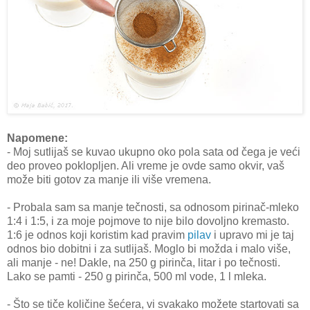
Napomene:
- Moj sutlijaš se kuvao ukupno oko pola sata od čega je veći
deo proveo poklopljen. Ali vreme je ovde samo okvir, vaš
može biti gotov za manje ili više vremena.
- Probala sam sa manje tečnosti, sa odnosom pirinač-mleko
1:4 i 1:5, i za moje pojmove to nije bilo dovoljno kremasto.
1:6 je odnos koji koristim kad pravim
pilav
i upravo mi je taj
odnos bio dobitni i za sutlijaš. Moglo bi možda i malo više,
ali manje - ne! Dakle, na 250 g pirinča, litar i po tečnosti.
Lako se pamti - 250 g pirinča, 500 ml vode, 1 l mleka.
- Što se tiče količine šećera, vi svakako možete startovati sa