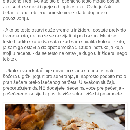
elastično i tegljivo kao što bi pšenično testo moglo postati
ako se duže mesi i greje od toplote ruku. Ovde je čak
belance upotrebljeno umesto vode, da bi doprinelo
povezivanju.
- Ako se testo ostavi duže vreme u frižideru, postaje pretvrdo
i veoma krto, ne može se razvijati ni pod razno. Meni se
testo hladilo skoro dva sata i kad sam shvatila koliko je krto,
ja sam ga ostavila da opet omekša :/ Otuda instrukcija koja
stoji u receptu - da se testo ne ostavlja dugo u frižideru, nego
tek-tek.
- Ukoliko vam kolač nije dovoljno sladak, dodajte malo
šećera u grčki jogurt pre serviranja, ili naprosto pospite malo
prah šećera preko isečenog parčeta. U svakom slučaju,
preporučujem da NE dodajete šećer na voće pre pečenja -
pošećerene kajsije bi pustile više soka i više bi potamnele.