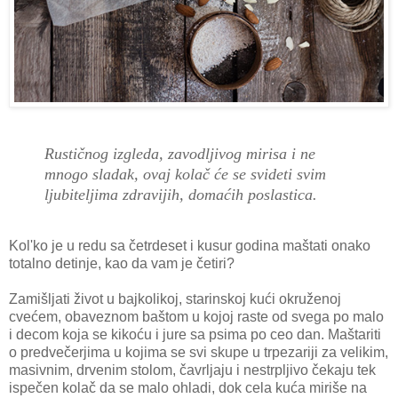
Rustičnog izgleda, zavodljivog mirisa i ne
mnogo sladak, ovaj kolač će se svideti svim
ljubiteljima zdravijih, domaćih poslastica.
Kol'ko je u redu sa četrdeset i kusur godina maštati onako
totalno detinje, kao da vam je četiri?
Zamišljati život u bajkolikoj, starinskoj kući okruženoj
cvećem, obaveznom baštom u kojoj raste od svega po malo
i decom koja se kikoću i jure sa psima po ceo dan. Maštariti
o predvečerjima u kojima se svi skupe u trpezariji za velikim,
masivnim, drvenim stolom, čavrljaju i nestrpljivo čekaju tek
ispečen kolač da se malo ohladi, dok cela kuća miriše na