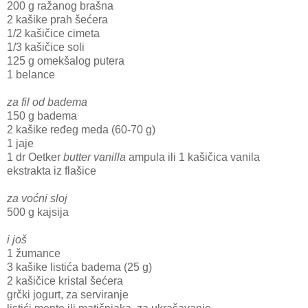
200 g ražanog brašna
2 kašike prah šećera
1/2 kašičice cimeta
1/3 kašičice soli
125 g omekšalog putera
1 belance
za fil od badema
150 g badema
2 kašike ređeg meda (60-70 g)
1 jaje
1 dr Oetker
butter vanilla
ampula ili 1 kašičica vanila
ekstrakta iz flašice
za voćni sloj
500 g kajsija
i još
1 žumance
3 kašike listića badema (25 g)
2 kašičice kristal šećera
grčki jogurt, za serviranje