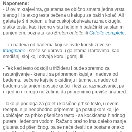
Napomene:
- U ovim krajevima, galetama se obično smatra jedna vrsta
slanog ili slatkog testa pečena u kalupu za bakin kolač. Ali
galeta je širi pojam, u francuskoj obuhvata razna okrugla
slatka testa, kao i jednu vrstu heljdinih palačinki sa slanim
punjenjem, poznatu kao
Breton galette
ili
Galette complete
.
- Tip nadeva od badema koji se ovde koristi zove se
frangipane
i sreće se upravo u galetama i tartovima, kao
središnji sloj koji odvaja koru i gornji fil.
- Tek kad testo odstoji u frižideru i bude spremno za
rastanjivanje - krenuti sa pripremom kajsija i nadeva od
badema. Isečene kajsije oksidiraju i tamne, a nadev od
badema stajanjem postaje gušći i teži za razmazivanje, pa
ni jedno ni drugo ne želimo da pripremimo previše unapred.
- Iako je podloga za galetu klasično prhko testo, u ovom
receptu nije neophodno pripremati ga postupkom koji je
uobičajen za prhko pšenično testo - sa kockicama hladnog
putera i ledenom vodom. Ražano brašno ima daleko manje
glutena od pšeničnog, pa se neće desiti da postane onako