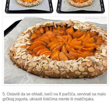
5. Ostaviti da se ohladi, iseći na 8 parčića, servirati sa malo
grčkog jogurta, ukrasiti listićima mente ili matičnjaka.