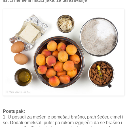
listići mente ili matičnjaka, za ukrašavanje
Postupak:
1. U posudi za mešenje pomešati brašno, prah šećer, cimet i
so. Dodati omekšali puter pa rukom izgnječiti da se brašno i