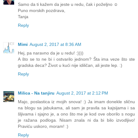
Samo da ti kažem da jeste u redu, čak i poželjno ☺
Puno morskih pozdrava,
Tanja
Reply
Mimi
August 2, 2017 at 8:36 AM
Hej, pa naravno da je u redu! :))))
A što se to ne bi i ostvarilo jednom? Šta ima veze što ste
gradska deca? Život u kući nije idiličan, ali jeste lep. :)
Reply
Milica - Na tanjiru
August 2, 2017 at 2:12 PM
Majo, poslastica iz mojih snova! :) Ja imam donekle sličnu
na blogu sa jabukama, ali sam je pravila sa kajsijama i sa
šljivama i sjajno je, a ono što me je kod ove oborilo s nogu
je ražana podloga. Nisam znala ni da bi bilo izvodljivo!
Praviću uskoro, moram! :)
Reply