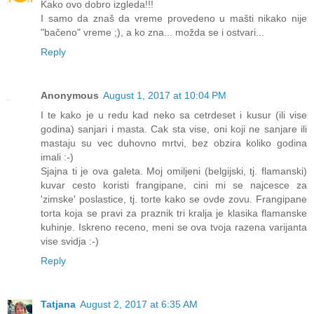
Kako ovo dobro izgleda!!!
I samo da znaš da vreme provedeno u mašti nikako nije
"bačeno" vreme ;), a ko zna... možda se i ostvari...
Reply
Anonymous
August 1, 2017 at 10:04 PM
I te kako je u redu kad neko sa cetrdeset i kusur (ili vise
godina) sanjari i masta. Cak sta vise, oni koji ne sanjare ili
mastaju su vec duhovno mrtvi, bez obzira koliko godina
imali :-)
Sjajna ti je ova galeta. Moj omiljeni (belgijski, tj. flamanski)
kuvar cesto koristi frangipane, cini mi se najcesce za
'zimske' poslastice, tj. torte kako se ovde zovu. Frangipane
torta koja se pravi za praznik tri kralja je klasika flamanske
kuhinje. Iskreno receno, meni se ova tvoja razena varijanta
vise svidja :-)
Reply
Tatjana
August 2, 2017 at 6:35 AM