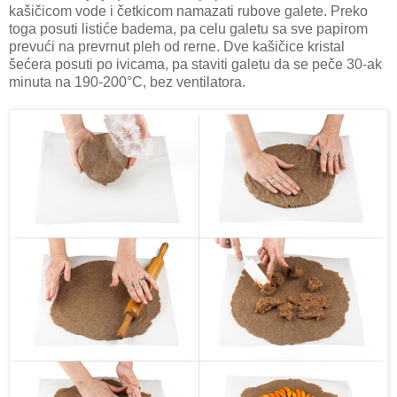
kašičicom vode i četkicom namazati rubove galete. Preko
toga posuti listiće badema, pa celu galetu sa sve papirom
prevući na prevrnut pleh od rerne. Dve kašičice kristal
šećera posuti po ivicama, pa staviti galetu da se peče 30-ak
minuta na 190-200°C, bez ventilatora.