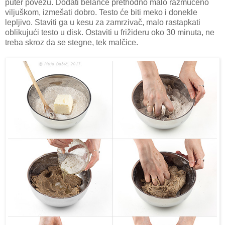
puter povežu. Dodati belance prethodno malo razmućeno
viljuškom, izmešati dobro. Testo će biti meko i donekle
lepljivo. Staviti ga u kesu za zamrzivač, malo rastapkati
oblikujući testo u disk. Ostaviti u frižideru oko 30 minuta, ne
treba skroz da se stegne, tek malčice.