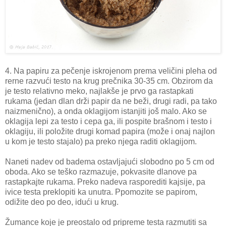
4. Na papiru za pečenje iskrojenom prema veličini pleha od
rerne razvući testo na krug prečnika 30-35 cm. Obzirom da
je testo relativno meko, najlakše je prvo ga rastapkati
rukama (jedan dlan drži papir da ne beži, drugi radi, pa tako
naizmenično), a onda oklagijom istanjiti još malo. Ako se
oklagija lepi za testo i cepa ga, ili pospite brašnom i testo i
oklagiju, ili položite drugi komad papira (može i onaj najlon
u kom je testo stajalo) pa preko njega raditi oklagijom.
Naneti nadev od badema ostavljajući slobodno po 5 cm od
oboda. Ako se teško razmazuje, pokvasite dlanove pa
rastapkajte rukama. Preko nadeva rasporediti kajsije, pa
ivice testa preklopiti ka unutra. Ppomozite se papirom,
odižite deo po deo, idući u krug.
Žumance koje je preostalo od pripreme testa razmutiti sa