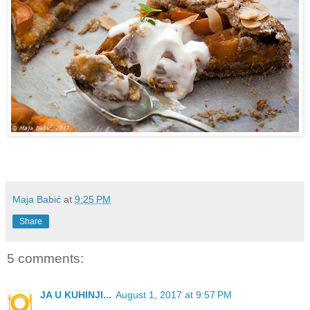
Maja Babić
at
9:25 PM
Share
5 comments:
JA U KUHINJI...
August 1, 2017 at 9:57 PM