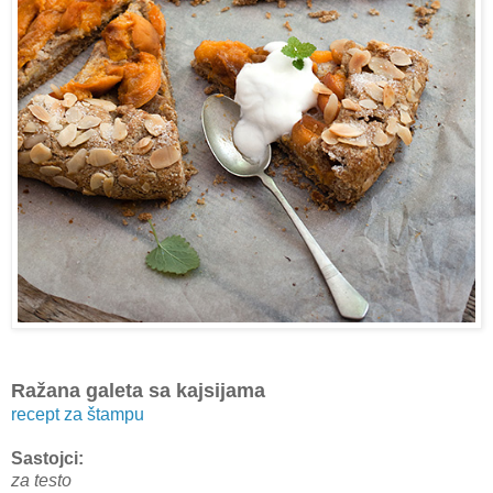
Ražana galeta sa kajsijama
recept za štampu
Sastojci:
za testo