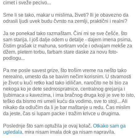
cimet i sveže pecivo...
Sme li se tako, makar u mislima, živeti? Ili je obavezno da
odrasli ljudi uvek budu čvrsto na zemlji, praktični i realni?
Ja se ponekad tako razmaštam. Čini mi se sve češće, što
sam starija. I još dalje odem u detalje - dajem imena psima,
čistim grašak iz mahuna, sortiram voće i odvajam mekše za
džem, pletem torbu, farbam stare daske za novu foto-
podlogu...
Pa me posle savest grize, što trošim vreme na nešto tako
nerealno, umesto da se bavim nečim korisnim. U stvarnosti
je život u kući retko kad tako idiličan, naročito ne bi bio za
nekoga ko je dete sedmospratnice, centralnog grejanja i
ljubimaca u kavezima, i ima bračnog druga koji je sve to isto,
teško da bismo mi umeli kuću da vodimo, sve to stoji... Ali
nikako da odlučim da li je bar maštanje u redu. Čas mislim
da jeste, čas si lupam packe i tražim krivce u drugima.
Poslednje što sam optužila je ovaj kolač.
Otkako sam ga
ugledala
, mira nisam imala dok ga nisam napravila.