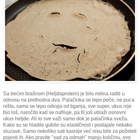
Sa trećim brašnom (Heljdaprotein) je bilo milina raditi u
odnosu na prethodna dva. Palačinka se lepo peče, ne puca
ništa, sama se lepo odvaja od tiganja, sve super, ukus nije
bio loš, naročito kad se nafiluje, pa fil još ublaži osnovni
ukus heljde. Ali to sve važi samo dok je palačinka sveža.
Kako su se hladile gubile su elastičnost i postajale nekako
sluzave. Samo nekoliko sati kasnije već nisu bile za poželeti
pojesti ih. Ako pravite "sad za odmah" manju količinu, ovo