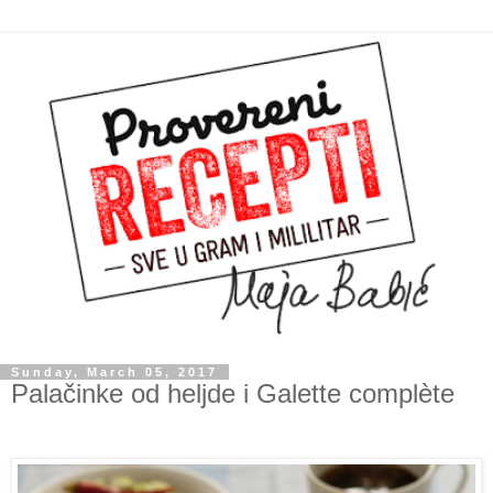
Sunday, March 05, 2017
Palačinke od heljde i Galette complète