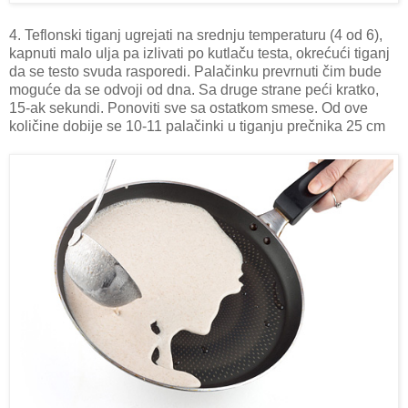
4. Teflonski tiganj ugrejati na srednju temperaturu (4 od 6),
kapnuti malo ulja pa izlivati po kutlaču testa, okrećući tiganj
da se testo svuda rasporedi. Palačinku prevrnuti čim bude
moguće da se odvoji od dna. Sa druge strane peći kratko,
15-ak sekundi. Ponoviti sve sa ostatkom smese. Od ove
količine dobije se 10-11 palačinki u tiganju prečnika 25 cm