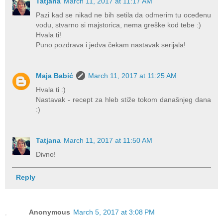
Tatjana
March 11, 2017 at 11:17 AM
Pazi kad se nikad ne bih setila da odmerim tu oceđenu
vodu, stvarno si majstorica, nema greške kod tebe :)
Hvala ti!
Puno pozdrava i jedva čekam nastavak serijala!
Maja Babić
March 11, 2017 at 11:25 AM
Hvala ti :)
Nastavak - recept za hleb stiže tokom današnjeg dana
:)
Tatjana
March 11, 2017 at 11:50 AM
Divno!
Reply
Anonymous
March 5, 2017 at 3:08 PM