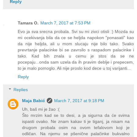
Reply
Tamara O.
March 7, 2017 at 7:53 PM
Evo ja sva srecna probala. Svi su mi zivci otisli :) Mozda su
mi ocekivanja bila da ce se heljda napokon "ponasati" kao
da nije heljda, ali u mom slucaju nije bilo tako. Svako
prevrtanje palacinke bi se zavrsilo s raspadom palacinke i
tako. Kad bih znala u cemu je stos da se ne
pocepaju...onda sam uzela da ih pravim deblje i prepecem,
to je malo pomoglo. Ali nije proslo kod dece u toj varijanti...
Reply
Replies
Maja Babić
March 7, 2017 at 9:18 PM
Uh, baš mi je žao :(
Što mrzim kad se to desi, a ja sigurna da će svima
ispasti ovako. Ne znam kakav ti je tiganj, ja nisam na
drugom probala osim na ovom tefalovom koji je
odličan. Na njemu se pšenične palačinke bukvalno