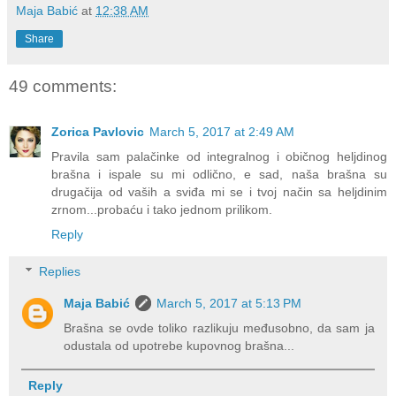
Maja Babić
at
12:38 AM
Share
49 comments:
Zorica Pavlovic
March 5, 2017 at 2:49 AM
Pravila sam palačinke od integralnog i običnog heljdinog
brašna i ispale su mi odlično, e sad, naša brašna su
drugačija od vaših a sviđa mi se i tvoj način sa heljdinim
zrnom...probaću i tako jednom prilikom.
Reply
Replies
Maja Babić
March 5, 2017 at 5:13 PM
Brašna se ovde toliko razlikuju međusobno, da sam ja
odustala od upotrebe kupovnog brašna...
Reply