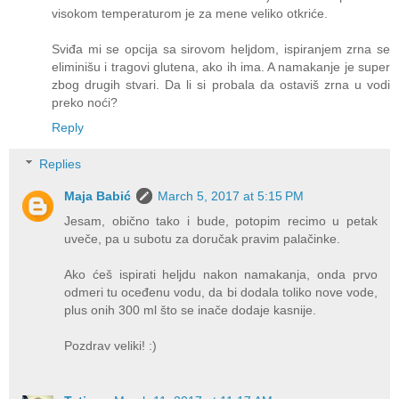
visokom temperaturom je za mene veliko otkriće.
Sviđa mi se opcija sa sirovom heljdom, ispiranjem zrna se
eliminišu i tragovi glutena, ako ih ima. A namakanje je super
zbog drugih stvari. Da li si probala da ostaviš zrna u vodi
preko noći?
Reply
Replies
Maja Babić
March 5, 2017 at 5:15 PM
Jesam, obično tako i bude, potopim recimo u petak
uveče, pa u subotu za doručak pravim palačinke.
Ako ćeš ispirati heljdu nakon namakanja, onda prvo
odmeri tu oceđenu vodu, da bi dodala toliko nove vode,
plus onih 300 ml što se inače dodaje kasnije.
Pozdrav veliki! :)