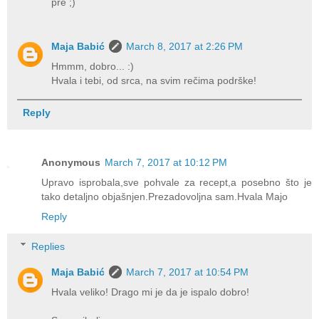
pre ;)
Maja Babić
March 8, 2017 at 2:26 PM
Hmmm, dobro... :)
Hvala i tebi, od srca, na svim rečima podrške!
Reply
Anonymous
March 7, 2017 at 10:12 PM
Upravo isprobala,sve pohvale za recept,a posebno što je
tako detaljno objašnjen.Prezadovoljna sam.Hvala Majo
Reply
Replies
Maja Babić
March 7, 2017 at 10:54 PM
Hvala veliko! Drago mi je da je ispalo dobro!