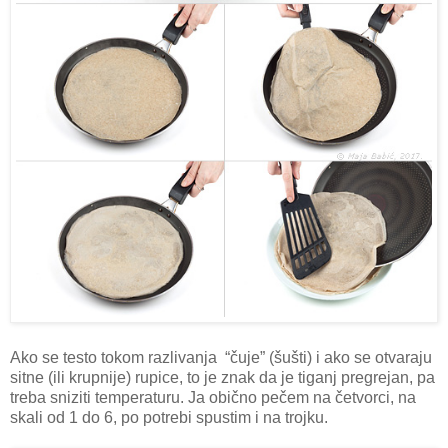
Ako se testo tokom razlivanja “čuje” (šušti) i ako se otvaraju
sitne (ili krupnije) rupice, to je znak da je tiganj pregrejan, pa
treba sniziti temperaturu. Ja obično pečem na četvorci, na
skali od 1 do 6, po potrebi spustim i na trojku.