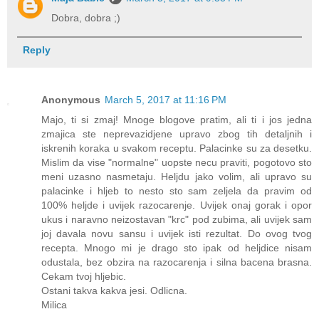
Dobra, dobra ;)
Reply
Anonymous
March 5, 2017 at 11:16 PM
Majo, ti si zmaj! Mnoge blogove pratim, ali ti i jos jedna
zmajica ste neprevazidjene upravo zbog tih detaljnih i
iskrenih koraka u svakom receptu. Palacinke su za desetku.
Mislim da vise "normalne" uopste necu praviti, pogotovo sto
meni uzasno nasmetaju. Heljdu jako volim, ali upravo su
palacinke i hljeb to nesto sto sam zeljela da pravim od
100% heljde i uvijek razocarenje. Uvijek onaj gorak i opor
ukus i naravno neizostavan "krc" pod zubima, ali uvijek sam
joj davala novu sansu i uvijek isti rezultat. Do ovog tvog
recepta. Mnogo mi je drago sto ipak od heljdice nisam
odustala, bez obzira na razocarenja i silna bacena brasna.
Cekam tvoj hljebic.
Ostani takva kakva jesi. Odlicna.
Milica