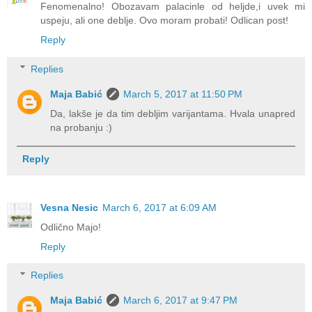
Fenomenalno! Obozavam palacinle od heljde,i uvek mi
uspeju, ali one deblje. Ovo moram probati! Odlican post!
Reply
Replies
Maja Babić
March 5, 2017 at 11:50 PM
Da, lakše je da tim debljim varijantama. Hvala unapred
na probanju :)
Reply
Vesna Nesic
March 6, 2017 at 6:09 AM
Odlično Majo!
Reply
Replies
Maja Babić
March 6, 2017 at 9:47 PM