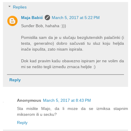
Replies
Maja Babić
March 5, 2017 at 5:22 PM
Sunđer Bob, hahaha :)))
Pomislila sam da je u slučaju bezglutenskih palačinki (i
testa, generalno) dobro sačuvati tu sluz koju heljda
inače ispušta, zato nisam ispirala.
Dok kad pravim kašu obavezno ispiram jer ne volim da
mi se nešto tegli između zrnaca heljde :)
Reply
Anonymous
March 5, 2017 at 8:43 PM
Sta mislite Majo, da li moze da se izmiksa stapnim
mikserom ili u secku?
Reply