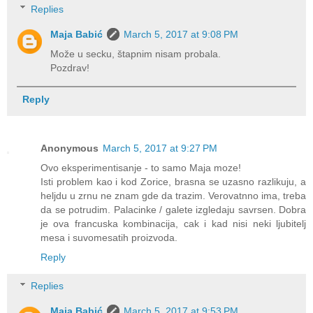
Replies
Maja Babić
March 5, 2017 at 9:08 PM
Može u secku, štapnim nisam probala.
Pozdrav!
Reply
Anonymous
March 5, 2017 at 9:27 PM
Ovo eksperimentisanje - to samo Maja moze!
Isti problem kao i kod Zorice, brasna se uzasno razlikuju, a
heljdu u zrnu ne znam gde da trazim. Verovatnno ima, treba
da se potrudim. Palacinke / galete izgledaju savrsen. Dobra
je ova francuska kombinacija, cak i kad nisi neki ljubitelj
mesa i suvomesatih proizvoda.
Reply
Replies
Maja Babić
March 5, 2017 at 9:53 PM