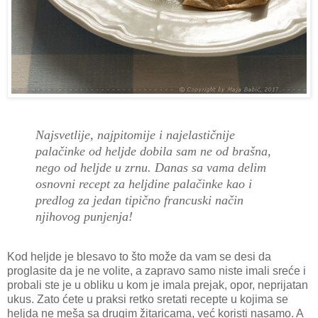
Najsvetlije, najpitomije i najelastičnije
palačinke od heljde dobila sam ne od brašna,
nego od heljde u zrnu. Danas sa vama delim
osnovni recept za heljdine palačinke kao i
predlog za jedan tipično francuski način
njihovog punjenja!
Kod heljde je blesavo to što može da vam se desi da
proglasite da je ne volite, a zapravo samo niste imali sreće i
probali ste je u obliku u kom je imala prejak, opor, neprijatan
ukus. Zato ćete u praksi retko sretati recepte u kojima se
heljda ne meša sa drugim žitaricama, već koristi nasamo. A