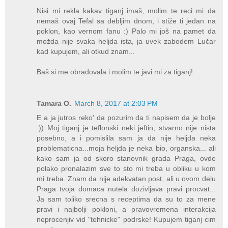
Nisi mi rekla kakav tiganj imaš, molim te reci mi da
nemaš ovaj Tefal sa debljim dnom, i stiže ti jedan na
poklon, kao vernom fanu :) Palo mi još na pamet da
možda nije svaka heljda ista, ja uvek zabodem Lučar
kad kupujem, ali otkud znam...
Baš si me obradovala i molim te javi mi za tiganj!
Tamara O.
March 8, 2017 at 2:03 PM
E a ja jutros reko' da pozurim da ti napisem da je bolje
:)) Moj tiganj je teflonski neki jeftin, stvarno nije nista
posebno, a i pomislila sam ja da nije heljda neka
problematicna...moja heljda je neka bio, organska... ali
kako sam ja od skoro stanovnik grada Praga, ovde
polako pronalazim sve to sto mi treba u obliku u kom
mi treba. Znam da nije adekvatan post, ali u ovom delu
Praga tvoja domaca nutela dozivljava pravi procvat...
Ja sam toliko srecna s receptima da su to za mene
pravi i najbolji pokloni, a pravovremena interakcija
neprocenjiv vid "tehnicke" podrske! Kupujem tiganj cim