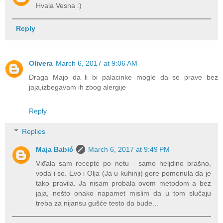
Hvala Vesna :)
Reply
Olivera
March 6, 2017 at 9:06 AM
Draga Majo da li bi palacinke mogle da se prave bez
jaja,izbegavam ih zbog alergije
Reply
Replies
Maja Babić
March 6, 2017 at 9:49 PM
Viđala sam recepte po netu - samo heljdino brašno,
voda i so. Evo i Olja (Ja u kuhinji) gore pomenula da je
tako pravila. Ja nisam probala ovom metodom a bez
jaja, nešto onako napamet mislim da u tom slučaju
treba za nijansu gušće testo da bude...