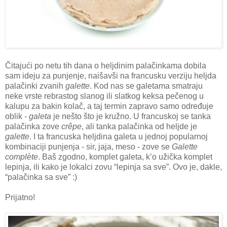
Čitajući po netu tih dana o heljdinim palačinkama dobila
sam ideju za punjenje, naišavši na francusku verziju heljda
palačinki zvanih
galette
. Kod nas se galetama smatraju
neke vrste rebrastog slanog ili slatkog keksa pečenog u
kalupu za bakin kolač, a taj termin zapravo samo određuje
oblik -
galeta
je nešto što je kružno. U francuskoj se tanka
palačinka zove
crêpe
, ali tanka palačinka od heljde je
galette
. I ta francuska heljdina galeta u jednoj popularnoj
kombinaciji punjenja - sir, jaja, meso - zove se
Galette
complète
. Baš zgodno, komplet galeta, k’o užička komplet
lepinja, ili kako je lokalci zovu “lepinja sa sve”. Ovo je, dakle,
“palačinka sa sve” :)
Prijatno!