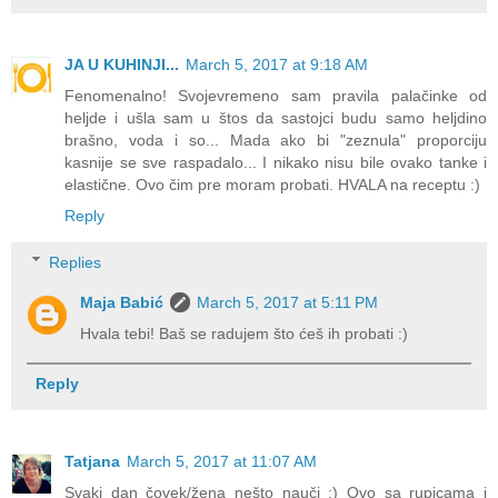
JA U KUHINJI...
March 5, 2017 at 9:18 AM
Fenomenalno! Svojevremeno sam pravila palačinke od
heljde i ušla sam u štos da sastojci budu samo heljdino
brašno, voda i so... Mada ako bi "zeznula" proporciju
kasnije se sve raspadalo... I nikako nisu bile ovako tanke i
elastične. Ovo čim pre moram probati. HVALA na receptu :)
Reply
Replies
Maja Babić
March 5, 2017 at 5:11 PM
Hvala tebi! Baš se radujem što ćeš ih probati :)
Reply
Tatjana
March 5, 2017 at 11:07 AM
Svaki dan čovek/žena nešto nauči :) Ovo sa rupicama i