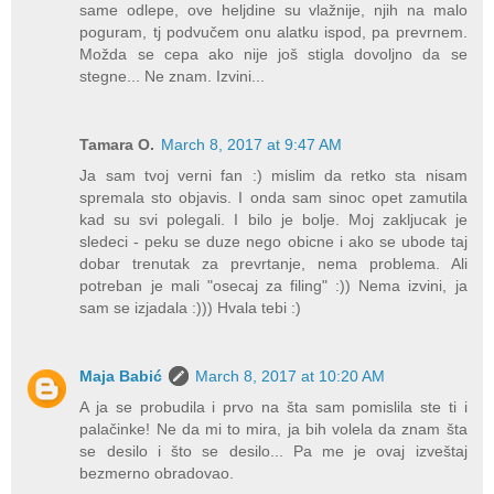
same odlepe, ove heljdine su vlažnije, njih na malo
poguram, tj podvučem onu alatku ispod, pa prevrnem.
Možda se cepa ako nije još stigla dovoljno da se
stegne... Ne znam. Izvini...
Tamara O.
March 8, 2017 at 9:47 AM
Ja sam tvoj verni fan :) mislim da retko sta nisam
spremala sto objavis. I onda sam sinoc opet zamutila
kad su svi polegali. I bilo je bolje. Moj zakljucak je
sledeci - peku se duze nego obicne i ako se ubode taj
dobar trenutak za prevrtanje, nema problema. Ali
potreban je mali "osecaj za filing" :)) Nema izvini, ja
sam se izjadala :))) Hvala tebi :)
Maja Babić
March 8, 2017 at 10:20 AM
A ja se probudila i prvo na šta sam pomislila ste ti i
palačinke! Ne da mi to mira, ja bih volela da znam šta
se desilo i što se desilo... Pa me je ovaj izveštaj
bezmerno obradovao.