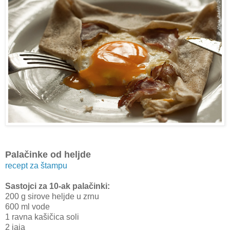
Palačinke od heljde
recept za štampu
Sastojci za 10-ak palačinki:
200 g sirove heljde u zrnu
600 ml vode
1 ravna kašičica soli
2 jaja