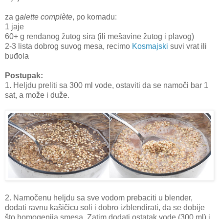
za g
alette complète
, po komadu:
1 jaje
60+ g rendanog žutog sira (ili mešavine žutog i plavog)
2-3 lista dobrog suvog mesa, recimo
Kosmajski
suvi vrat ili
buđola
Postupak:
1. Heljdu preliti sa 300 ml vode, ostaviti da se namoči bar 1
sat, a može i duže.
2. Namočenu heljdu sa sve vodom prebaciti u blender,
dodati ravnu kašičicu soli i dobro izblendirati, da se dobije
što homogenija smesa. Zatim dodati ostatak vode (300 ml) i