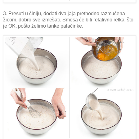
3. Presuti u činiju, dodati dva jaja prethodno razmućena
žicom, dobro sve izmešati. Smesa će biti relativno retka, što
je OK, pošto želimo tanke palačinke.