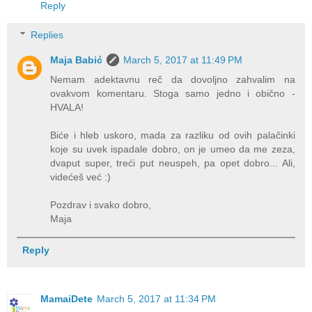
Reply
Replies
Maja Babić
March 5, 2017 at 11:49 PM
Nemam adektavnu reč da dovoljno zahvalim na
ovakvom komentaru. Stoga samo jedno i obično -
HVALA!
Biće i hleb uskoro, mada za razliku od ovih palačinki
koje su uvek ispadale dobro, on je umeo da me zeza,
dvaput super, treći put neuspeh, pa opet dobro... Ali,
videćeš već :)
Pozdrav i svako dobro,
Maja
Reply
MamaiDete
March 5, 2017 at 11:34 PM