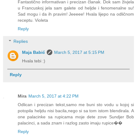
Fantastično informativan i precizan članak. Dok sam živjela
u Francuskoj jela sam galete od heljde i fenomenalne su!
Sad mogu i da ih pravim! Jeeeee! Hvala lijepo na odličnom
receptu. Violeta
Reply
Replies
Maja Babić
March 5, 2017 at 5:15 PM
Hvala tebi :)
Reply
Mira
March 5, 2017 at 4:22 PM
Odlican i precizan tekst,samo me buni sto vodu u kojoj si
potopila heljdu nisi bacila,nego si sa tom istom blendirala. A
one palacinke sa rupicama moje dete zove Sundjer Bob
palacinci, a sada znam i razlog zasto imaju rupice��
Reply