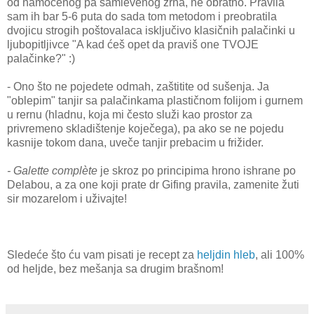
od namočenog pa samlevenog zrna, ne obratno. Pravila
sam ih bar 5-6 puta do sada tom metodom i preobratila
dvojicu strogih poštovalaca isključivo klasičnih palačinki u
ljubopitljivce "A kad ćeš opet da praviš one TVOJE
palačinke?" :)
- Ono što ne pojedete odmah, zaštitite od sušenja. Ja
"oblepim" tanjir sa palačinkama plastičnom folijom i gurnem
u rernu (hladnu, koja mi često služi kao prostor za
privremeno skladištenje koječega), pa ako se ne pojedu
kasnije tokom dana, uveče tanjir prebacim u frižider.
- Galette complète
je skroz po principima hrono ishrane po
Delabou, a za one koji prate dr Gifing pravila, zamenite žuti
sir mozarelom i uživajte!
Sledeće što ću vam pisati je recept za
heljdin hleb
, ali 100%
od heljde, bez mešanja sa drugim brašnom!