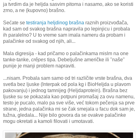
ja tvrdim da je heljda sasvim pitoma i nasamo, ako se koristi
zrno, a ne (kupovno) brašno.
Sećate se
testiranja heljdinog brašna
raznih proizvođača,
kad sam od svakog brašna napravila po lepinjicu i probala
ih paralelno? U to vreme sam imala nameru da probam i
palačinke od svakog od njih, ali...
Mala digresija - kad pričamo o palačinkama mislm na one
tanke-tanke,
crêpes
tipa. Debeljušne američke ili "naše"
punije je manji problem napraviti.
...nisam. Probala sam samo od tri različite vrste brašna, dva
svetla bez ljuske (Interpak od pola kg i BioHeljda u plavom
pakovanju) i jednog tamnijeg (Heljdaprotein). Brašna bez
ljuske su se pokazala kao potpuni promašaj za ovu namenu,
testo je pucalo, malo pa sve više, već tokom pečenja sa prve
strane, jedna palačinka mi se čak smejala u facu dok sam je,
tužna, gledala... Nije bilo govora da se ovakve palačinke
mogu okretati a kamoli filovati i umotavati.