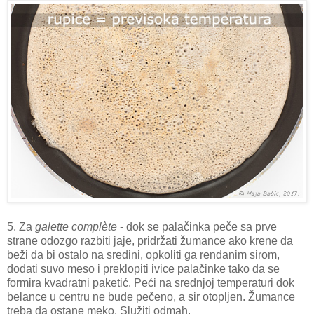
5. Za
galette complète
- dok se palačinka peče sa prve
strane odozgo razbiti jaje, pridržati žumance ako krene da
beži da bi ostalo na sredini, opkoliti ga rendanim sirom,
dodati suvo meso i preklopiti ivice palačinke tako da se
formira kvadratni paketić. Peći na srednjoj temperaturi dok
belance u centru ne bude pečeno, a sir otopljen. Žumance
treba da ostane meko. Služiti odmah.