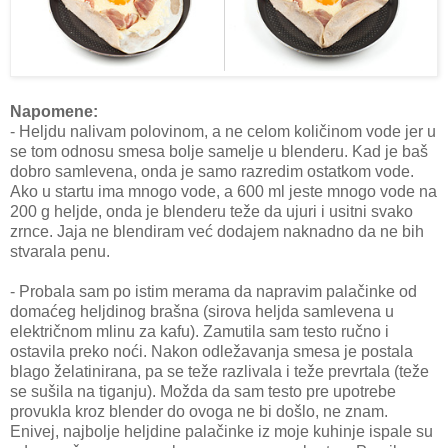
Napomene:
- Heljdu nalivam polovinom, a ne celom količinom vode jer u
se tom odnosu smesa bolje samelje u blenderu. Kad je baš
dobro samlevena, onda je samo razredim ostatkom vode.
Ako u startu ima mnogo vode, a 600 ml jeste mnogo vode na
200 g heljde, onda je blenderu teže da ujuri i usitni svako
zrnce. Jaja ne blendiram već dodajem naknadno da ne bih
stvarala penu.
- Probala sam po istim merama da napravim palačinke od
domaćeg heljdinog brašna (sirova heljda samlevena u
električnom mlinu za kafu). Zamutila sam testo ručno i
ostavila preko noći. Nakon odležavanja smesa je postala
blago želatinirana, pa se teže razlivala i teže prevrtala (teže
se sušila na tiganju). Možda da sam testo pre upotrebe
provukla kroz blender do ovoga ne bi došlo, ne znam.
Enivej, najbolje heljdine palačinke iz moje kuhinje ispale su