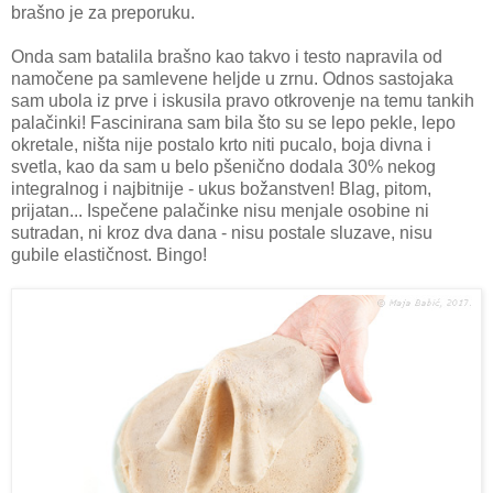
brašno je za preporuku.
Onda sam batalila brašno kao takvo i testo napravila od
namočene pa samlevene heljde u zrnu. Odnos sastojaka
sam ubola iz prve i iskusila pravo otkrovenje na temu tankih
palačinki! Fascinirana sam bila što su se lepo pekle, lepo
okretale, ništa nije postalo krto niti pucalo, boja divna i
svetla, kao da sam u belo pšenično dodala 30% nekog
integralnog i najbitnije - ukus božanstven! Blag, pitom,
prijatan... Ispečene palačinke nisu menjale osobine ni
sutradan, ni kroz dva dana - nisu postale sluzave, nisu
gubile elastičnost. Bingo!