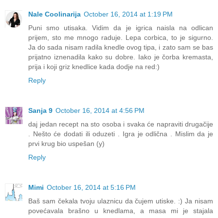
Nale Coolinarija
October 16, 2014 at 1:19 PM
Puni smo utisaka. Vidim da je igrica naisla na odlican
prijem, sto me mnogo raduje. Lepa corbica, to je sigurno.
Ja do sada nisam radila knedle ovog tipa, i zato sam se bas
prijatno iznenadila kako su dobre. Iako je čorba kremasta,
prija i koji griz knedlice kada dodje na red:)
Reply
Sanja 9
October 16, 2014 at 4:56 PM
daj jedan recept na sto osoba i svaka će napraviti drugačije
. Nešto će dodati ili oduzeti . Igra je odlična . Mislim da je
prvi krug bio uspešan (y)
Reply
Mimi
October 16, 2014 at 5:16 PM
Baš sam čekala tvoju ulaznicu da čujem utiske. :) Ja nisam
povećavala brašno u knedlama, a masa mi je stajala