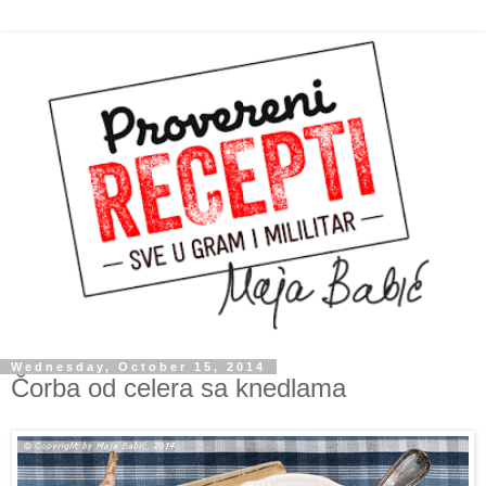
Wednesday, October 15, 2014
Čorba od celera sa knedlama