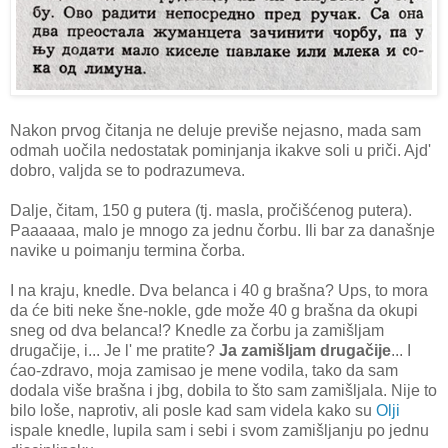
Nakon prvog čitanja ne deluje previše nejasno, mada sam
odmah uočila nedostatak pominjanja ikakve soli u priči. Ajd'
dobro, valjda se to podrazumeva.
Dalje, čitam, 150 g putera (tj. masla, pročišćenog putera).
Paaaaaa, malo je mnogo za jednu čorbu. Ili bar za današnje
navike u poimanju termina čorba.
I na kraju, knedle. Dva belanca i 40 g brašna? Ups, to mora
da će biti neke šne-nokle, gde može 40 g brašna da okupi
sneg od dva belanca!? Knedle za čorbu ja zamišljam
drugačije, i... Je l' me pratite?
Ja zamišljam drugačije
... I
ćao-zdravo, moja zamisao je mene vodila, tako da sam
dodala više brašna i jbg, dobila to što sam zamišljala. Nije to
bilo loše, naprotiv, ali posle kad sam videla kako su
Olji
ispale knedle, lupila sam i sebi i svom zamišljanju po jednu