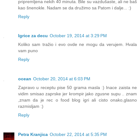
pripremljena nekih 40 minuta. Bile su vazdušaste, ali ne baš
kao šnenokle. Nadam se da družimo sa Patom i dalje... :)
Reply
Igrice za decu
October 19, 2014 at 3:29 PM
Koliko sam tražio i evo ovde ne mogu da verujem. Hvala
vam puno
Reply
ocean
October 20, 2014 at 6:03 PM
Zapravo u receptu pise 50 grama masla :) Inace zaista ne
vidim smisao zaprske jer krompir jako zgusne supu .. znam
,znam da je rec o food blog igri ali cisto onako,glasno
razmisljam :)
Reply
Petra Kranjica
October 22, 2014 at 5:35 PM