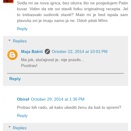
Sviđa mi se nova igrica, bez obzira što ne posjedujem Patin
kuvar. Vidim da ste svi stavili fotku originalnog recepta. Jel
to trebasvaki sudionik staviti? Malo mi je bed ispala sam
plavuša svi je imaju samo ja ne. Odoh pitati MImi.
Reply
Replies
Maja Babić
October 22, 2014 at 10:01 PM
Ma jok, slučajnost je, nije pravilo...
Pozdrav!
Reply
Obiraf
October 29, 2014 at 1:36 PM
Probao bih rado, ali kako ubediti ženu da baš to spremi?
Reply
Replies