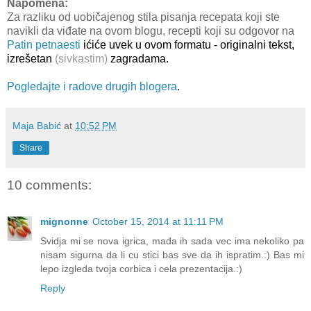
Napomena:
Za razliku od uobičajenog stila pisanja recepata koji ste
navikli da viđate na ovom blogu, recepti koji su odgovor na
Patin petnaesti
ićiće uvek u ovom formatu - originalni tekst,
izrešetan
(sivkastim)
zagradama.
Pogledajte i radove drugih blogera
.
Maja Babić
at
10:52 PM
Share
10 comments:
mignonne
October 15, 2014 at 11:11 PM
Svidja mi se nova igrica, mada ih sada vec ima nekoliko pa
nisam sigurna da li cu stici bas sve da ih ispratim.:) Bas mi
lepo izgleda tvoja corbica i cela prezentacija.:)
Reply