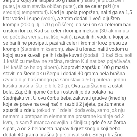
šerpu u kojoj se istopilo 50 g masla
(maslo je pročišćeni
puter, ja sam stavila običan puter)
, da se celer prži
(na
srednjoj temperaturi)
. Kad je upola propržen, naliti ga sa 1,5
litar vode ili supe
(vode)
, a zatim dodati 1 veći oljušten
krompir
(200 g, tj. 170 g očišćen)
, da se i on sa celerom bari
u istom loncu. Kad su celer i krompir mekani
(30-ak minuta
od početka vrenja, na tišoj vatri)
, izvaditi ih, vodu u kojoj su
se barili ne prosipati, pasirati celer i krompir kroz presu za
krompir
(štapnim mikserom)
, staviti u lonac, naliti vodom u
kojoj su se kuvali, pa ih i dalje kuvati
(dodati i 1 kašičicu soli,
1 kašičicu mešavine začina, recimo Kulinat bez pojačivača,
1/4 kašičice belog bibera)
. Napraviti zapršku: 100 g masla
staviti na štednjak u šerpu i dodati 40 grama bela brašna
(zvučalo je baš mnogo pa sam stavila 50 g putera i jednu
kašiku brašna, što je bilo 20 g)
. Ova zaprška mora ostati
bela. Zapržiti njome čorbu i ostaviti je da polako na
štednjaku vri. U ovu čorbu treba zakuvati grudve (knedle)
koje se prave na ovaj način: razbiti 2 jajeta, pa žumanca
spustiti u zdelu
(otkud mi "zdela" dođavola, samo još nju
nemam u pretrpanim elementima prostrane kuhinje od 2
kvm, ja sam žumanca odvojila u činijicu)
gde će se čorba
sipati, a od 2 belanceta napraviti gust sneg u koji treba
dodati 40 grama brašna
(i prstohvat soli)
. Sneg i brašno