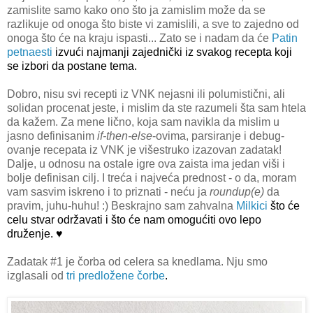
zamislite samo kako ono što ja zamislim može da se
razlikuje od onoga što biste vi zamislili, a sve to zajedno od
onoga što će na kraju ispasti... Zato se i nadam da će
Patin
petnaesti
izvući najmanji zajednički iz svakog recepta koji
se izbori da postane tema.
Dobro, nisu svi recepti iz VNK nejasni ili polumistični, ali
solidan procenat jeste, i mislim da ste razumeli šta sam htela
da kažem. Za mene lično, koja sam navikla da mislim u
jasno definisanim
if-then-else
-ovima, parsiranje i debug-
ovanje recepata iz VNK je višestruko izazovan zadatak!
Dalje, u odnosu na ostale igre ova zaista ima jedan viši i
bolje definisan cilj. I treća i najveća prednost - o da, moram
vam sasvim iskreno i to priznati - neću ja
roundup(e)
da
pravim, juhu-huhu! :) Beskrajno sam zahvalna
Milkici
što će
celu stvar održavati i što će nam omogućiti ovo lepo
druženje. ♥
Zadatak #1 je čorba od celera sa knedlama. Nju smo
izglasali od
tri predložene čorbe
.