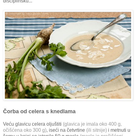
disciplinsku...
Čorba od celera s knedlama
Veću glavicu celera oljuštiti
(glavica je imala oko 400 g,
očišćena oko 300 g)
, iseći na četvrtine
(ili sitnije)
i metnuti u