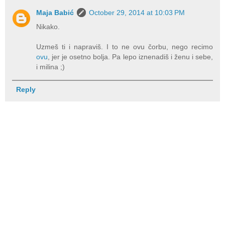
Maja Babić
October 29, 2014 at 10:03 PM
Nikako.
Uzmeš ti i napraviš. I to ne ovu čorbu, nego recimo
ovu
, jer je osetno bolja. Pa lepo iznenadiš i ženu i sebe,
i milina ;)
Reply