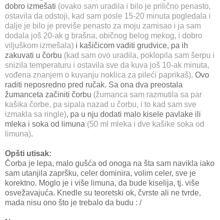
dobro izmešati
(ovako sam uradila i bilo je prilično penasto,
ostavila da odstoji, kad sam posle 15-20 minuta pogledala i
dalje je bilo je previše penasto za moju zamisao i ja sam
dodala još 20-ak g brašna, običnog belog mekog, i dobro
viljuškom izmešala)
i kašičicom vaditi grudvice, pa ih
zakuvati u čorbu
(kad sam ovo uradila, poklopila sam šerpu i
snizila temperaturu i ostavila sve da kuva još 10-ak minuta,
vođena znanjem o kuvanju noklica za pileći paprikaš)
. Ovo
raditi neposredno pred ručak. Sa ona dva preostala
žumanceta začiniti čorbu
(žumanca sam razmutila sa par
kašika čorbe, pa sipala nazad u čorbu, i to kad sam sve
izmakla sa ringle)
, pa u nju dodati malo kisele pavlake ili
mleka i soka od limuna
(50 ml mleka i dve kašike soka od
limuna)
.
Opšti utisak:
Čorba je lepa, malo gušća od onoga na šta sam navikla iako
sam utanjila zapršku, celer dominira, volim celer, sve je
korektno. Moglo je i više limuna, da bude kiselija, tj. više
osvežavajuća. Knedle su teoretski ok, čvrste ali ne tvrde,
mada nisu ono što je trebalo da budu : /