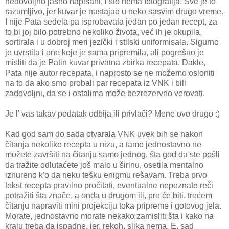
nedovoljno jasno napisani, i što nema fotografija. Sve je to
razumljivo, jer kuvar je nastajao u neko sasvim drugo vreme.
I nije Pata sedela pa isprobavala jedan po jedan recept, za
to bi joj bilo potrebno nekoliko života, već ih je okupila,
sortirala i u dobroj meri jezički i stilski uniformisala. Sigurno
je uvrstila i one koje je sama pripremila, ali pogrešno je
misliti da je Patin kuvar privatna zbirka recepata. Dakle,
Pata nije autor recepata, i naprosto se ne možemo osloniti
na to da ako smo probali par recepata iz VNK i bili
zadovoljni, da se i ostalima može bezrezervno verovati.
Je l' vas takav podatak odbija ili privlači? Mene ovo drugo :)
Kad god sam do sada otvarala VNK uvek bih se nakon
čitanja nekoliko recepta u nizu, a tamo jednostavno ne
možete završiti na čitanju samo jednog, šta god da ste pošli
da tražite odlutaćete još malo u širinu, osetila mentalno
iznureno k'o da neku tešku enigmu rešavam. Treba prvo
tekst recepta pravilno pročitati, eventualne nepoznate reči
potražiti šta znače, a onda u drugom ili, pre će biti, trećem
čitanju napraviti mini projekciju toka pripreme i gotovog jela.
Morate, jednostavno morate nekako zamisliti šta i kako na
kraju treba da ispadne, jer, rekoh, slika nema. E, sad