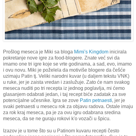
Prošlog meseca je Miki sa bloga
Mimi's Kingdom
inicirala
pokretanje nove igre za food-blogere. Znate već svi da
imamo one tri igre koje se vrte godinama, a sad, evo, imamo
i ovu novu. Miki je poželela da motiviše blogere da češće
uzimaju Patin tj. Veliki narodni kuvar (u daljem tekstu VNK)
u ruke, jer je zaista vredan i zaslužuje. Zato će nam svakog
meseca nuditi po tri recepta iz jednog poglavlja, mi ćemo
glasanjem odabrati jedan, i taj recept biće zadatak za sve
potencijalne učesnike. Igra se zove
Patin petnaesti
, jer je
svaki petnaesti u mesecu rok za objavu radova. Ostale imaju
za rok kraj meseca, pa je za ovu igru odabrana sredina
meseca, da se ne guraju rokovi k'o vozači u špicu.
Izazov je u tome što su u Patinom kuvaru recepti često