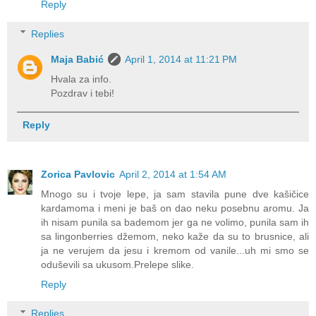
Reply
Replies
Maja Babić
April 1, 2014 at 11:21 PM
Hvala za info.
Pozdrav i tebi!
Reply
Zorica Pavlovic
April 2, 2014 at 1:54 AM
Mnogo su i tvoje lepe, ja sam stavila pune dve kašičice
kardamoma i meni je baš on dao neku posebnu aromu. Ja
ih nisam punila sa bademom jer ga ne volimo, punila sam ih
sa lingonberries džemom, neko kaže da su to brusnice, ali
ja ne verujem da jesu i kremom od vanile...uh mi smo se
oduševili sa ukusom.Prelepe slike.
Reply
Replies