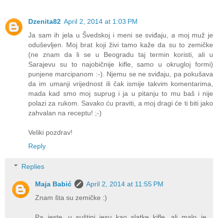
Dzenita82
April 2, 2014 at 1:03 PM
Ja sam ih jela u Švedskoj i meni se sviđaju, a moj muž je
oduševljen. Moj brat koji živi tamo kaže da su to zemičke
(ne znam da li se u Beogradu taj termin koristi, ali u
Sarajevu su to najobičnije kifle, samo u okrugloj formi)
punjene marcipanom :-). Njemu se ne sviđaju, pa pokušava
da im umanji vrijednost ili čak ismije takvim komentarima,
mada kad smo moj suprug i ja u pitanju to mu baš i nije
polazi za rukom. Savako ću praviti, a moj dragi će ti biti jako
zahvalan na receptu! ;-)
Veliki pozdrav!
Reply
Replies
Maja Babić
April 2, 2014 at 11:55 PM
Znam šta su zemičke :)
Pa jeste, u suštini jesu kao slatke kifle, ali malo je