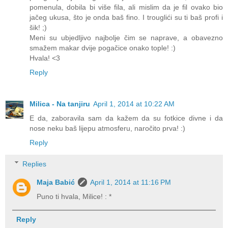
pomenula, dobila bi više fila, ali mislim da je fil ovako bio
jačeg ukusa, što je onda baš fino. I trouglići su ti baš profi i
šik! ;)
Meni su ubjedljivo najbolje čim se naprave, a obavezno
smažem makar dvije pogačice onako tople! :)
Hvala! <3
Reply
Milica - Na tanjiru
April 1, 2014 at 10:22 AM
E da, zaboravila sam da kažem da su fotkice divne i da
nose neku baš lijepu atmosferu, naročito prva! :)
Reply
Replies
Maja Babić
April 1, 2014 at 11:16 PM
Puno ti hvala, Milice! : *
Reply