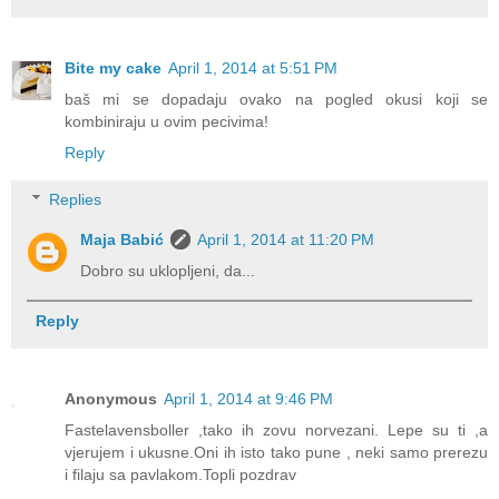
Bite my cake
April 1, 2014 at 5:51 PM
baš mi se dopadaju ovako na pogled okusi koji se
kombiniraju u ovim pecivima!
Reply
Replies
Maja Babić
April 1, 2014 at 11:20 PM
Dobro su uklopljeni, da...
Reply
Anonymous
April 1, 2014 at 9:46 PM
Fastelavensboller ,tako ih zovu norvezani. Lepe su ti ,a
vjerujem i ukusne.Oni ih isto tako pune , neki samo prerezu
i filaju sa pavlakom.Topli pozdrav