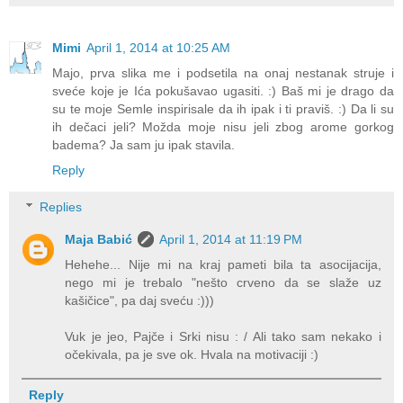
Mimi
April 1, 2014 at 10:25 AM
Majo, prva slika me i podsetila na onaj nestanak struje i
sveće koje je Ića pokušavao ugasiti. :) Baš mi je drago da
su te moje Semle inspirisale da ih ipak i ti praviš. :) Da li su
ih dečaci jeli? Možda moje nisu jeli zbog arome gorkog
badema? Ja sam ju ipak stavila.
Reply
Replies
Maja Babić
April 1, 2014 at 11:19 PM
Hehehe... Nije mi na kraj pameti bila ta asocijacija,
nego mi je trebalo "nešto crveno da se slaže uz
kašičice", pa daj sveću :)))
Vuk je jeo, Pajče i Srki nisu : / Ali tako sam nekako i
očekivala, pa je sve ok. Hvala na motivaciji :)
Reply