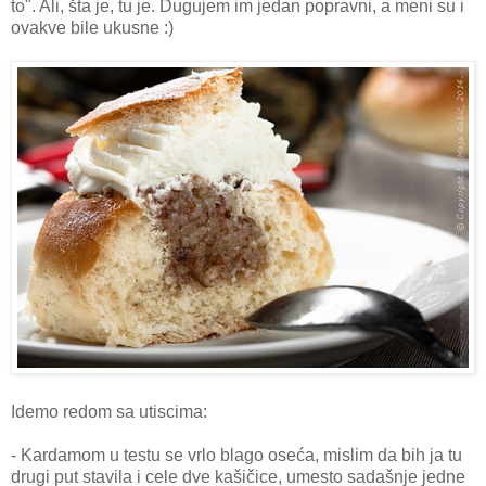
to". Ali, šta je, tu je. Dugujem im jedan popravni, a meni su i
ovakve bile ukusne :)
Idemo redom sa utiscima:
- Kardamom u testu se vrlo blago oseća, mislim da bih ja tu
drugi put stavila i cele dve kašičice, umesto sadašnje jedne