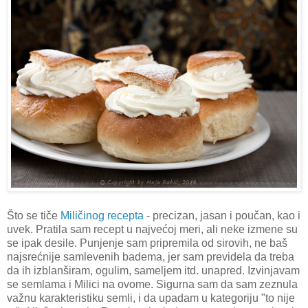
Što se tiče
Miličinog recepta
- precizan, jasan i poučan, kao i
uvek. Pratila sam recept u najvećoj meri, ali neke izmene su
se ipak desile. Punjenje sam pripremila od sirovih, ne baš
najsrećnije samlevenih badema, jer sam previdela da treba
da ih izblanširam, ogulim, sameljem itd. unapred. Izvinjavam
se semlama i Milici na ovome. Sigurna sam da sam zeznula
važnu karakteristiku semli, i da upadam u kategoriju "to nije