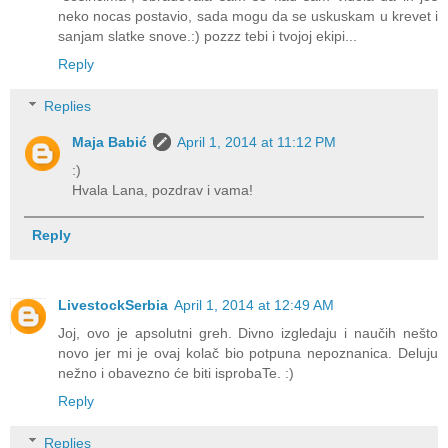
neko nocas postavio, sada mogu da se uskuskam u krevet i
sanjam slatke snove.:) pozzz tebi i tvojoj ekipi...
Reply
Replies
Maja Babić
April 1, 2014 at 11:12 PM
:)
Hvala Lana, pozdrav i vama!
Reply
LivestockSerbia
April 1, 2014 at 12:49 AM
Joj, ovo je apsolutni greh. Divno izgledaju i naučih nešto
novo jer mi je ovaj kolač bio potpuna nepoznanica. Deluju
nežno i obavezno će biti isprobaTe. :)
Reply
Replies