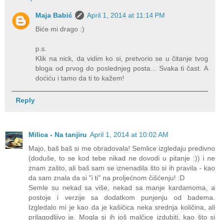
Maja Babić
April 1, 2014 at 11:14 PM
Biće mi drago :)
p.s.
Klik na nick, da vidim ko si, pretvorio se u čitanje tvog
bloga od prvog do poslednjeg posta... Svaka ti čast. A
doćiću i tamo da ti to kažem!
Reply
Milica - Na tanjiru
April 1, 2014 at 10:02 AM
Majo, baš baš si me obradovala! Semlice izgledaju predivno
(doduše, to se kod tebe nikad ne dovodi u pitanje :)) i ne
znam zašto, ali baš sam se iznenadila što si ih pravila - kao
da sam znala da si "i ti" na proljećnom čišćenju! :D
Semle su nekad sa više, nekad sa manje kardamoma, a
postoje i verzije sa dodatkom punjenju od badema.
Izgledalo mi je kao da je kašičica neka srednja količina, ali
prilagodljivo je. Mogla si ih još malčice izdubiti, kao što si