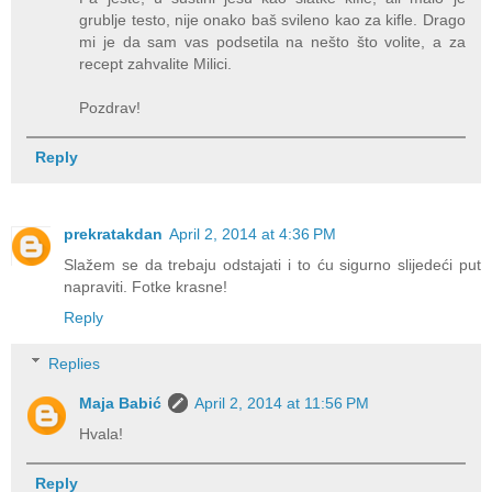
grublje testo, nije onako baš svileno kao za kifle. Drago
mi je da sam vas podsetila na nešto što volite, a za
recept zahvalite Milici.
Pozdrav!
Reply
prekratakdan
April 2, 2014 at 4:36 PM
Slažem se da trebaju odstajati i to ću sigurno slijedeći put
napraviti. Fotke krasne!
Reply
Replies
Maja Babić
April 2, 2014 at 11:56 PM
Hvala!
Reply