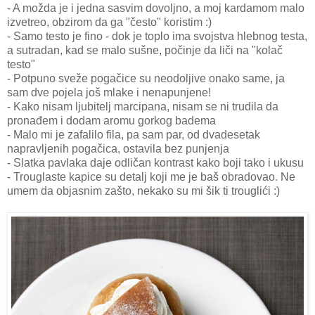
- A možda je i jedna sasvim dovoljno, a moj kardamom malo
izvetreo, obzirom da ga "često" koristim :)
- Samo testo je fino - dok je toplo ima svojstva hlebnog testa,
a sutradan, kad se malo sušne, počinje da liči na "kolač
testo"
- Potpuno sveže pogačice su neodoljive onako same, ja
sam dve pojela još mlake i nenapunjene!
- Kako nisam ljubitelj marcipana, nisam se ni trudila da
pronađem i dodam aromu gorkog badema
- Malo mi je zafalilo fila, pa sam par, od dvadesetak
napravljenih pogačica, ostavila bez punjenja
- Slatka pavlaka daje odličan kontrast kako boji tako i ukusu
- Trouglaste kapice su detalj koji me je baš obradovao. Ne
umem da objasnim zašto, nekako su mi šik ti trouglići :)