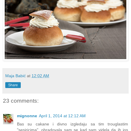
Maja Babić
at
12:02 AM
Share
23 comments:
mignonne
April 1, 2014 at 12:12 AM
Bas su cakane i divno izgledaju sa tim trouglastim
"sesiricima", obradovala sam se kad sam videla da ih jos