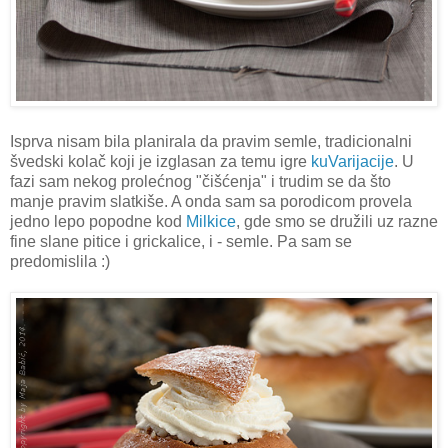
Isprva nisam bila planirala da pravim semle, tradicionalni
švedski kolač koji je izglasan za temu igre
kuVarijacije
. U
fazi sam nekog prolećnog "čišćenja" i trudim se da što
manje pravim slatkiše. A onda sam sa porodicom provela
jedno lepo popodne kod
Milkice
, gde smo se družili uz razne
fine slane pitice i grickalice, i - semle. Pa sam se
predomislila :)