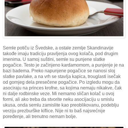
Semle potiču iz Švedske, a ostale zemlje Skandinavije
takođe imaju tradiciju pravljenja ovog kolača, pod drugim
imenima. U samoj suštini, semle su punjene slatke
pogačice. Testo je začinjeno kardamomom, a punjenje je na
bazi badema. Preko napunjene pogačice se nanosi sloj
slatke pavlake, a na vrh se stavlja kapica, trouglasti isečak
od gornjeg dela presečene pogačice. Po izgledu mogu da
asociraju na princes krofne, sa kojima nemaju nikakve, čak
ni dalje rodbinske veze. Mi nemamo sličan kolač u ovoj
formi, ali ako treba da stvorite neku asocijaciju u smislu
ukusa, onda semlu zamislite kao preoblikovanu, podeblju
verziju prezburške kiflice. Nije ni to baš najsrećnije
poređenje, ali trenutno nemam bolje.