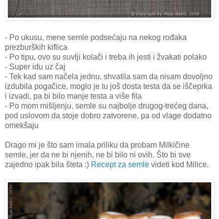
- Po ukusu, mene semle podsećaju na nekog rođaka
prezburških kiflica
- Po tipu, ovo su suvlji kolači i treba ih jesti i žvakati polako
- Super idu uz čaj
- Tek kad sam načela jednu, shvatila sam da nisam dovoljno
izdubila pogačice, moglo je tu još dosta testa da se iščeprka
i izvadi, pa bi bilo manje testa a više fila
- Po mom mišljenju, semle su najbolje drugog-trećeg dana,
pod uslovom da stoje dobro zatvorene, pa od vlage dodatno
omekšaju
Drago mi je što sam imala priliku da probam Milkičine
semle, jer da ne bi njenih, ne bi bilo ni ovih. Što bi sve
zajedno ipak bila šteta :)
Recept za semle
videti kod Milice.