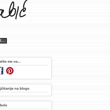
atite me na...
jčitanije na blogu
bels