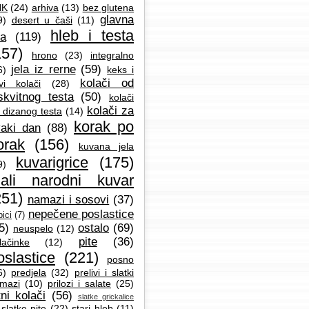
NK
(24)
arhiva
(13)
bez glutena
glavna
9)
desert u čaši
(11)
hleb i testa
la
(119)
157)
hrono
(23)
integralno
jela iz rerne
(59)
6)
keks i
kolači od
vi kolači
(28)
skvitnog testa
(50)
kolači
kolači za
 dizanog testa
(14)
korak po
aki dan
(88)
orak
(156)
kuvana jela
kuvarigrice
(175)
9)
ali narodni kuvar
251)
namazi i sosovi
(37)
nepečene poslastice
ici
(7)
5)
ostalo
(69)
neuspelo
(12)
pite
(36)
lačinke
(12)
oslastice
(221)
posno
6)
predjela
(32)
prelivi i slatki
mazi
(10)
prilozi i salate
(25)
tni kolači
(56)
slatke grickalice
slatke pite
(22)
stari hleb
(11)