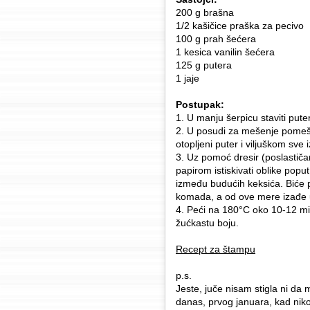
200 g brašna
1/2 kašičice praška za pecivo
100 g prah šećera
1 kesica vanilin šećera
125 g putera
1 jaje
Postupak:
1. U manju šerpicu staviti puter
2. U posudi za mešenje pomešat
otopljeni puter i viljuškom sve
3. Uz pomoć dresir (poslastič
papirom istiskivati oblike poput
između budućih keksića. Biće 
komada, a od ove mere izađe 
4. Peći na 180°C oko 10-12 min
žućkastu boju.
Recept za štampu
p.s.
Jeste, juče nisam stigla ni da
danas, prvog januara, kad niko