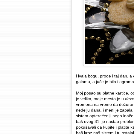
Hvala bogu, prođe i taj dan, a
galamu, a juče je bila i ogroma
Moj posao su platne kartice, o
je velika, moje mesto je u
deve
vremena na vreme da dežuram, 
nedelju dana, i meni je zapala
sistem opterećeniji nego inače,
baš ovog 31. je nastao proble
pokušavali da kupite i platite 
baš kroz naš sistem i tu ostaja