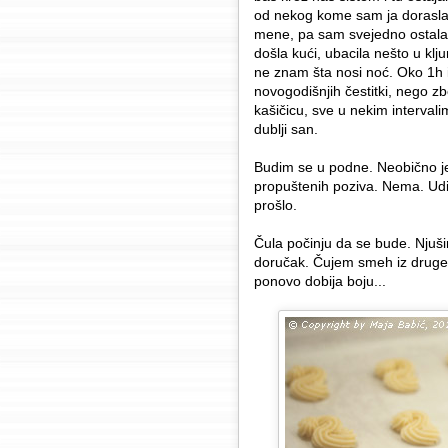
od nekog kome sam ja dorasla, 
mene, pa sam svejedno ostala n
došla kući, ubacila nešto u klj
ne znam šta nosi noć. Oko 1h i
novogodišnjih čestitki, nego z
kašičicu, sve u nekim interval
dublji san.
Budim se u podne. Neobično j
propuštenih poziva. Nema. Udi
prošlo.
Čula počinju da se bude. Njuš
doručak. Čujem smeh iz druge s
ponovo dobija boju...