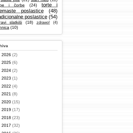
torte i
pe i čorbe
(24)
remaste poslastice
(48)
adicionalne poslastice
(54)
ravi slatkiši
(18)
zdrawo!
(4)
mnica
(10)
hiva
►
2026
(2)
►
2025
(6)
►
2024
(2)
►
2023
(1)
►
2022
(4)
►
2021
(8)
►
2020
(15)
►
2019
(17)
►
2018
(23)
►
2017
(32)