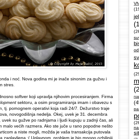
V
(1
je
(
(2
su
bi
od
sv
k
(2
 onda i noć. Nova godina mi je inače sinonim za gužvu i
m
n stres.
(
dnosno softver koji upravlja njihovim procesiranjem. Firma
nap
(4
lopment
sektoru, a osim programiranja imam i obavezu s
tj. pomognem operativi koja radi 24/7. Dežurstvo traje
pa
 ova, novogodišnja nedelja. Okej, uvek je 31. decembra
p
 uvek su gužve po radnjama i ljudi kupuju u zadnji čas, ali
(2
m malo većih razmera. Ako ste juče u rano popodne nešto
na
karticom a niste mogli, možda je vaša transakcija putovala
si
la zaglavljena :( Uglavnom, problem je bio mnogo ozbiljniji