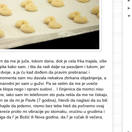
da me je juče, tokom dana, dok je cela frka trajala, više
ita kako sam, i šta da radi dalje sa pasuljem i lukom, jer
o dvoje, a ja ću kad dođem da pravim prebranac i
momenta sam mu davala nekakva zbrkana objašnjenja, a
 narodni jer sam u gužvi. Pa se setim da me je uveče
 klopa nego i oprani sudovi... I činjenica da momci nisu
ne, iako sam im telefonom sto puta rekla da me ne čekaju,
m se da mi je Pavle (7 godina), htevši da naglasi da su bili
ma, hajde da jedemo, nismo bez tebe hteli da počnemo ovaj
e sreće prolio mi vibracije po stomaku, vrućinu u grudima i
 da l' je Božić ili Nova godina, da l' je ručak ili večera,