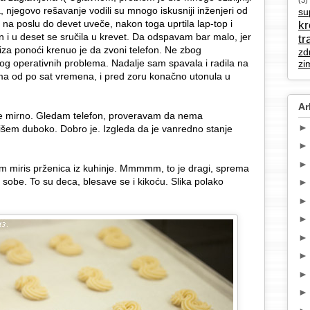
(3)
njegovo rešavanje vodili su mnogo iskusniji inženjeri od
su
a poslu do devet uveče, nakon toga uprtila lap-top i
k
un i u deset se sručila u krevet. Da odspavam bar malo, jer
tr
za ponoći krenuo je da zvoni telefon. Ne zbog
zd
bog operativnih problema. Nadalje sam spavala i radila na
zi
ima od po sat vremena, i pred zoru konačno utonula u
Ar
e mirno. Gledam telefon, proveravam da nema
šem duboko. Dobro je. Izgleda da je vanredno stanje
im miris prženica iz kuhinje. Mmmmm, to je dragi, sprema
obe. To su deca, blesave se i kikoću. Slika polako