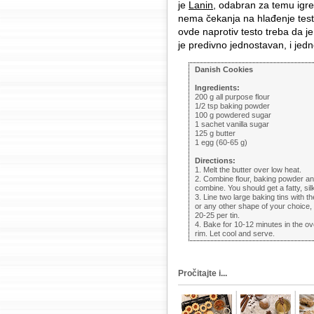
je
Lanin
, odabran za temu igr
nema čekanja na hlađenje testa
ovde naprotiv testo treba da j
je predivno jednostavan, i jed
Danish Cookies
Ingredients:
200 g all purpose flour
1/2 tsp baking powder
100 g powdered sugar
1 sachet vanilla sugar
125 g butter
1 egg (60-65 g)
Directions:
1. Melt the butter over low heat.
2. Combine flour, baking powder an
combine. You should get a fatty, sil
3. Line two large baking tins with t
or any other shape of your choice
20-25 per tin.
4. Bake for 10-12 minutes in the ov
rim. Let cool and serve.
Pročitajte i...