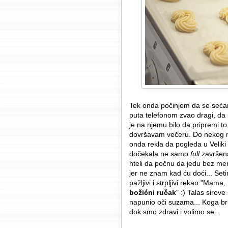
Tek onda počinjem da se sećam 
puta telefonom zvao dragi, da p
je na njemu bilo da pripremi t
dovršavam večeru. Do nekog 
onda rekla da pogleda u Veliki
dočekala ne samo
full
završena
hteli da počnu da jedu bez me
jer ne znam kad ću doći... Seti
pažljivi i strpljivi rekao "Ma
božićni ručak
" :) Talas sirov
napunio oči suzama... Koga briga
dok smo zdravi i volimo se...