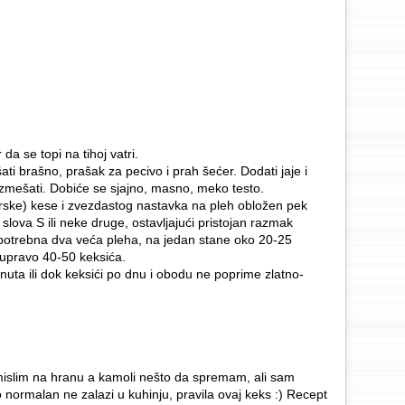
 da se topi na tihoj vatri.
i brašno, prašak za pecivo i prah šećer. Dodati jaje i
 izmešati. Dobiće se sjajno, masno, meko testo.
arske) kese i zvezdastog nastavka na pleh obložen pek
 slova S ili neke druge, ostavljajući pristojan razmak
potrebna dva veća pleha, na jedan stane oko 20-25
upravo 40-50 keksića.
uta ili dok keksići po dnu i obodu ne poprime zlatno-
 mislim na hranu a kamoli nešto da spremam, ali sam
 normalan ne zalazi u kuhinju, pravila ovaj keks :) Recept