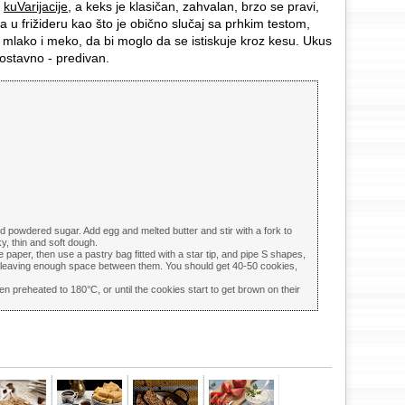
e
kuVarijacije
, a keks je klasičan, zahvalan, brzo se pravi,
 u frižideru kao što je obično slučaj sa prhkim testom,
e mlako i meko, da bi moglo da se istiskuje kroz kesu. Ukus
nostavno - predivan.
d powdered sugar. Add egg and melted butter and stir with a fork to
ky, thin and soft dough.
he paper, then use a pastry bag fitted with a star tip, and pipe S shapes,
, leaving enough space between them. You should get 40-50 cookies,
en preheated to 180°C, or until the cookies start to get brown on their