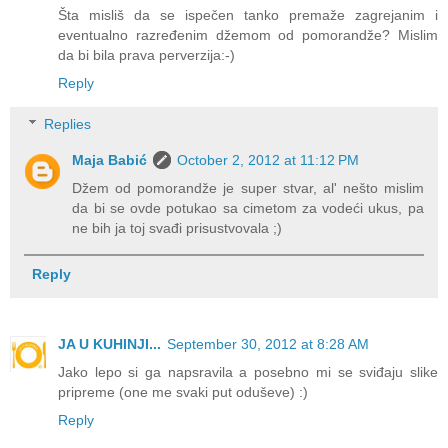
Šta misliš da se ispečen tanko premaže zagrejanim i
eventualno razređenim džemom od pomorandže? Mislim
da bi bila prava perverzija:-)
Reply
Replies
Maja Babić
October 2, 2012 at 11:12 PM
Džem od pomorandže je super stvar, al' nešto mislim
da bi se ovde potukao sa cimetom za vodeći ukus, pa
ne bih ja toj svađi prisustvovala ;)
Reply
JA U KUHINJI...
September 30, 2012 at 8:28 AM
Jako lepo si ga napsravila a posebno mi se sviđaju slike
pripreme (one me svaki put oduševe) :)
Reply