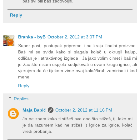
baš svi bili baš zadovoljni.
Reply
Branka - byB
October 2, 2012 at 3:07 PM
Super post, postupak pripreme i na kraju finalni proizvod.
Baš mi se sviđa kako si slagala kolač u okrugli kalup,
odličan je i atraktivnog izgleda ! Ja jako volim cimet i baš mi
je žao što nisam uspjela sudjelovati u ovom krugu igrice, ali
vjerujem da će tijekom zime ovaj kolač/kruh zamirisati i kod
mene.
Reply
Replies
Maja Babić
October 2, 2012 at 11:16 PM
Ja ne znam kako ti stižeš sve ono što stižeš, tj. lako mi
je da razumem kad ne stižeš :) Igrice za igrice, kolač
vredi probanja.