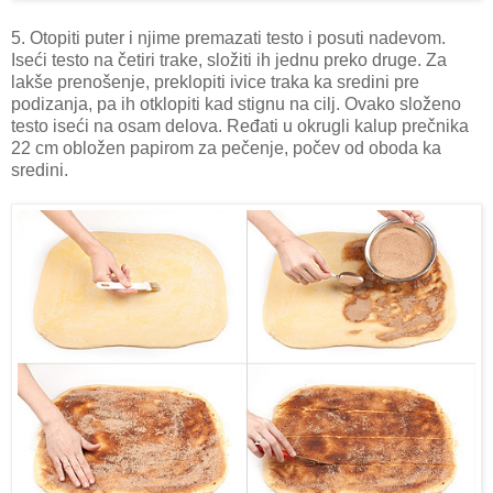
5. Otopiti puter i njime premazati testo i posuti nadevom.
Iseći testo na četiri trake, složiti ih jednu preko druge. Za
lakše prenošenje, preklopiti ivice traka ka sredini pre
podizanja, pa ih otklopiti kad stignu na cilj. Ovako složeno
testo iseći na osam delova. Ređati u okrugli kalup prečnika
22 cm obložen papirom za pečenje, počev od oboda ka
sredini.