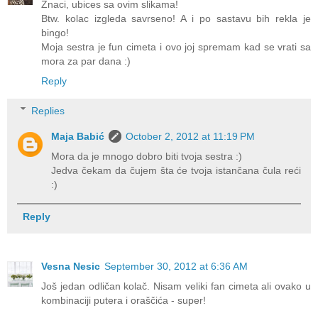
Znaci, ubices sa ovim slikama!
Btw. kolac izgleda savrseno! A i po sastavu bih rekla je
bingo!
Moja sestra je fun cimeta i ovo joj spremam kad se vrati sa
mora za par dana :)
Reply
Replies
Maja Babić
October 2, 2012 at 11:19 PM
Mora da je mnogo dobro biti tvoja sestra :)
Jedva čekam da čujem šta će tvoja istančana čula reći
:)
Reply
Vesna Nesic
September 30, 2012 at 6:36 AM
Još jedan odličan kolač. Nisam veliki fan cimeta ali ovako u
kombinaciji putera i oraščića - super!