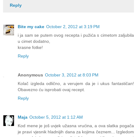
Reply
Bite my cake
October 2, 2012 at 3:19 PM
i ja sam se putem ovog recepta i pužića s cimetom zaljubila
u cimet dodatno,
krasne fotke!
Reply
Anonymous
October 3, 2012 at 8:03 PM
Kolač izgleda odlično, a verujem da je i ukus fantastičan!
Obavezno ću isprobati ovaj recept.
Reply
Maja
October 5, 2012 at 1:12 AM
Kod mene je još uvjek užasna vrućina, a ova slatka pogača
je pravi vjesnik hladnijih dana za kojima čeznem... Izgledom