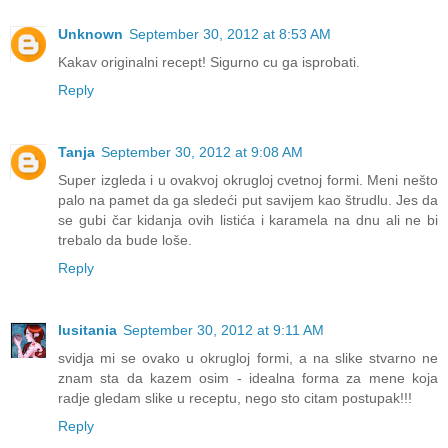
Unknown
September 30, 2012 at 8:53 AM
Kakav originalni recept! Sigurno cu ga isprobati.
Reply
Tanja
September 30, 2012 at 9:08 AM
Super izgleda i u ovakvoj okrugloj cvetnoj formi. Meni nešto
palo na pamet da ga sledeći put savijem kao štrudlu. Jes da
se gubi čar kidanja ovih listića i karamela na dnu ali ne bi
trebalo da bude loše.
Reply
lusitania
September 30, 2012 at 9:11 AM
svidja mi se ovako u okrugloj formi, a na slike stvarno ne
znam sta da kazem osim - idealna forma za mene koja
radje gledam slike u receptu, nego sto citam postupak!!!
Reply