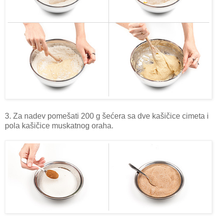
3. Za nadev pomešati 200 g šećera sa dve kašičice cimeta i
pola kašičice muskatnog oraha.