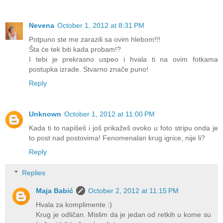
Nevena
October 1, 2012 at 8:31 PM
Potpuno ste me zarazili sa ovim hlebom!!!
Šta će tek biti kada probam!?
I tebi je prekrasno uspeo i hvala ti na ovim fotkama
postupka izrade. Stvarno znače puno!
Reply
Unknown
October 1, 2012 at 11:00 PM
Kada ti to napišeš i još prikažeš ovoko u foto stripu onda je
to post nad postovima! Fenomenalan krug igrice, nije li?
Reply
Replies
Maja Babić
October 2, 2012 at 11:15 PM
Hvala za komplimente :)
Krug je odličan. Mislim da je jedan od retkih u kome su