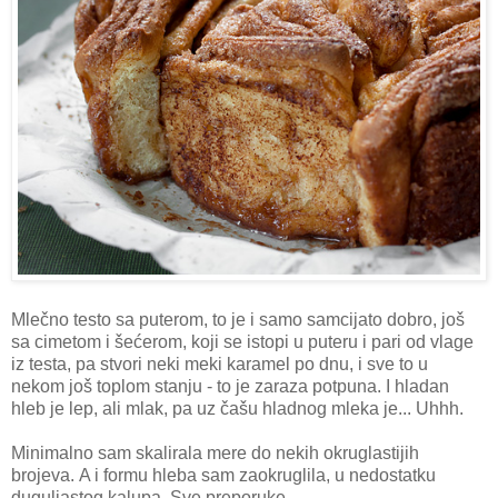
Mlečno testo sa puterom, to je i samo samcijato dobro, još
sa cimetom i šećerom, koji se istopi u puteru i pari od vlage
iz testa, pa stvori neki meki karamel po dnu, i sve to u
nekom još toplom stanju - to je zaraza potpuna. I hladan
hleb je lep, ali mlak, pa uz čašu hladnog mleka je... Uhhh.
Minimalno sam skalirala mere do nekih okruglastijih
brojeva. A i formu hleba sam zaokruglila, u nedostatku
duguljastog kalupa. Sve preporuke.