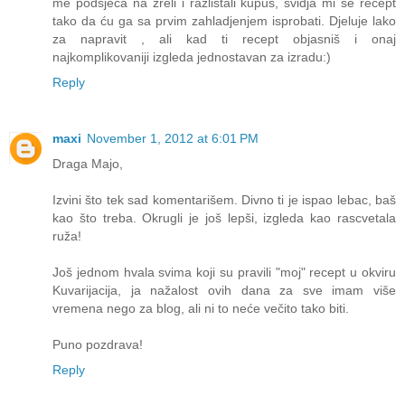
me podsjeća na zreli i razlistali kupus, svidja mi se recept
tako da ću ga sa prvim zahladjenjem isprobati. Djeluje lako
za napravit , ali kad ti recept objasniš i onaj
najkomplikovaniji izgleda jednostavan za izradu:)
Reply
maxi
November 1, 2012 at 6:01 PM
Draga Majo,
Izvini što tek sad komentarišem. Divno ti je ispao lebac, baš
kao što treba. Okrugli je još lepši, izgleda kao rascvetala
ruža!
Još jednom hvala svima koji su pravili "moj" recept u okviru
Kuvarijacija, ja nažalost ovih dana za sve imam više
vremena nego za blog, ali ni to neće večito tako biti.
Puno pozdrava!
Reply