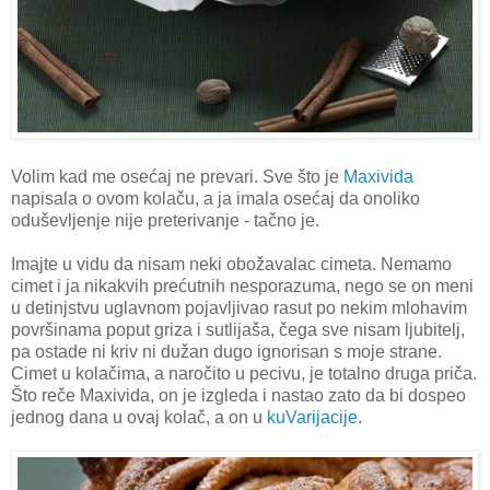
Volim kad me osećaj ne prevari. Sve što je
Maxivida
napisala o ovom kolaču, a ja imala osećaj da onoliko
oduševljenje nije preterivanje - tačno je.
Imajte u vidu da nisam neki obožavalac cimeta. Nemamo
cimet i ja nikakvih prećutnih nesporazuma, nego se on meni
u detinjstvu uglavnom pojavljivao rasut po nekim mlohavim
površinama poput griza i sutlijaša, čega sve nisam ljubitelj,
pa ostade ni kriv ni dužan dugo ignorisan s moje strane.
Cimet u kolačima, a naročito u pecivu, je totalno druga priča.
Što reče Maxivida, on je izgleda i nastao zato da bi dospeo
jednog dana u ovaj kolač, a on u
kuVarijacije
.