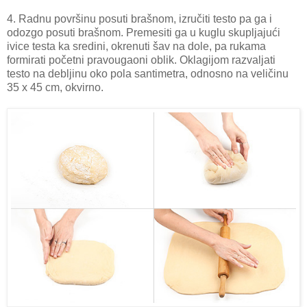
4. Radnu površinu posuti brašnom, izručiti testo pa ga i
odozgo posuti brašnom. Premesiti ga u kuglu skupljajući
ivice testa ka sredini, okrenuti šav na dole, pa rukama
formirati početni pravougaoni oblik. Oklagijom razvaljati
testo na debljinu oko pola santimetra, odnosno na veličinu
35 x 45 cm, okvirno.