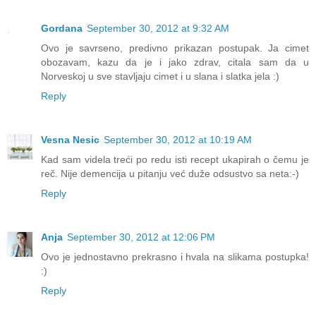
Gordana
September 30, 2012 at 9:32 AM
Ovo je savrseno, predivno prikazan postupak. Ja cimet
obozavam, kazu da je i jako zdrav, citala sam da u
Norveskoj u sve stavljaju cimet i u slana i slatka jela :)
Reply
Vesna Nesic
September 30, 2012 at 10:19 AM
Kad sam videla treći po redu isti recept ukapirah o čemu je
reč. Nije demencija u pitanju već duže odsustvo sa neta:-)
Reply
Anja
September 30, 2012 at 12:06 PM
Ovo je jednostavno prekrasno i hvala na slikama postupka!
:)
Reply