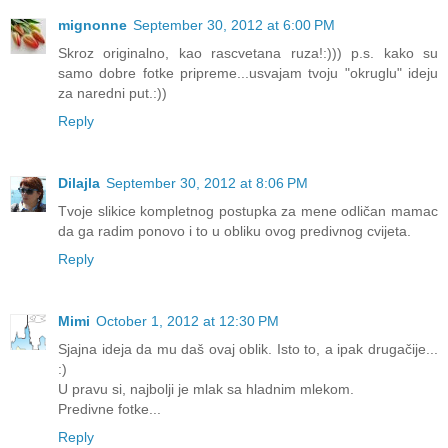
mignonne
September 30, 2012 at 6:00 PM
Skroz originalno, kao rascvetana ruza!:))) p.s. kako su
samo dobre fotke pripreme...usvajam tvoju "okruglu" ideju
za naredni put.:))
Reply
Dilajla
September 30, 2012 at 8:06 PM
Tvoje slikice kompletnog postupka za mene odličan mamac
da ga radim ponovo i to u obliku ovog predivnog cvijeta.
Reply
Mimi
October 1, 2012 at 12:30 PM
Sjajna ideja da mu daš ovaj oblik. Isto to, a ipak drugačije...
:)
U pravu si, najbolji je mlak sa hladnim mlekom.
Predivne fotke...
Reply