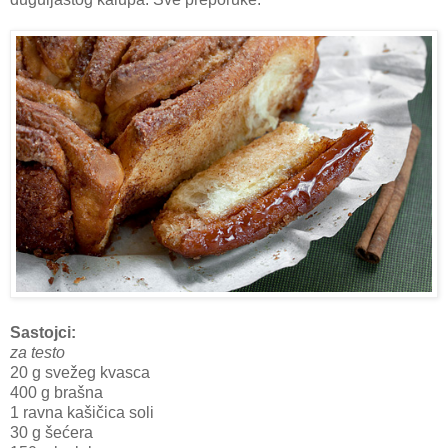
Sastojci:
za testo
20 g svežeg kvasca
400 g brašna
1 ravna kašičica soli
30 g šećera