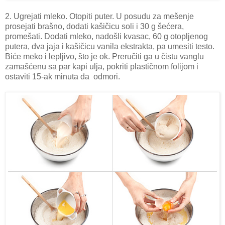
2. Ugrejati mleko. Otopiti puter. U posudu za mešenje
prosejati brašno, dodati kašičicu soli i 30 g šećera,
promešati. Dodati mleko, nadošli kvasac, 60 g otopljenog
putera, dva jaja i kašičicu vanila ekstrakta, pa umesiti testo.
Biće meko i lepljivo, što je ok. Preručiti ga u čistu vanglu
zamašćenu sa par kapi ulja, pokriti plastičnom folijom i
ostaviti 15-ak minuta da odmori.