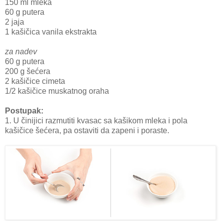
150 ml mleka
60 g putera
2 jaja
1 kašičica vanila ekstrakta
za nadev
60 g putera
200 g šećera
2 kašičice cimeta
1/2 kašičice muskatnog oraha
Postupak:
1. U činijici razmutiti kvasac sa kašikom mleka i pola
kašičice šećera, pa ostaviti da zapeni i poraste.