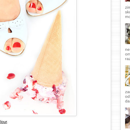
zi
sk
mo
ne
om
raz
za
od
da
lour
.