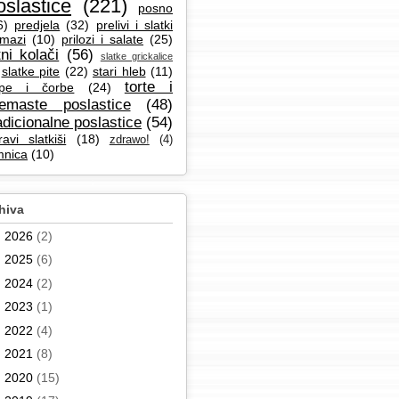
oslastice
(221)
posno
6)
predjela
(32)
prelivi i slatki
mazi
(10)
prilozi i salate
(25)
tni kolači
(56)
slatke grickalice
slatke pite
(22)
stari hleb
(11)
torte i
pe i čorbe
(24)
remaste poslastice
(48)
adicionalne poslastice
(54)
ravi slatkiši
(18)
zdrawo!
(4)
mnica
(10)
hiva
►
2026
(2)
►
2025
(6)
►
2024
(2)
►
2023
(1)
►
2022
(4)
►
2021
(8)
►
2020
(15)