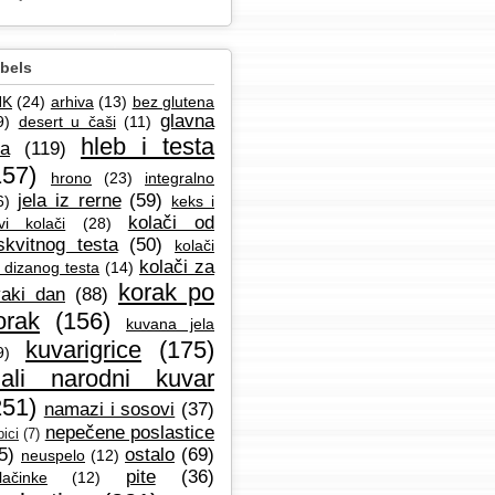
bels
NK
(24)
arhiva
(13)
bez glutena
glavna
9)
desert u čaši
(11)
hleb i testa
la
(119)
157)
hrono
(23)
integralno
jela iz rerne
(59)
6)
keks i
kolači od
vi kolači
(28)
skvitnog testa
(50)
kolači
kolači za
 dizanog testa
(14)
korak po
aki dan
(88)
orak
(156)
kuvana jela
kuvarigrice
(175)
9)
ali narodni kuvar
251)
namazi i sosovi
(37)
nepečene poslastice
ici
(7)
5)
ostalo
(69)
neuspelo
(12)
pite
(36)
lačinke
(12)