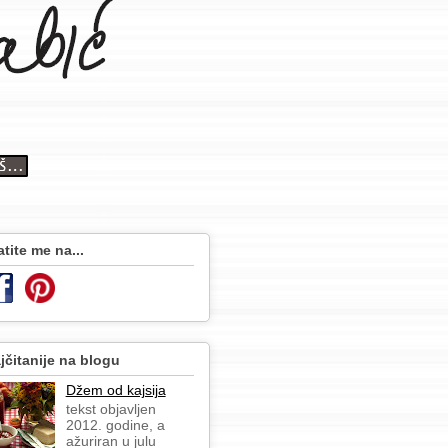
atite me na...
jčitanije na blogu
Džem od kajsija
tekst objavljen
2012. godine, a
ažuriran u julu