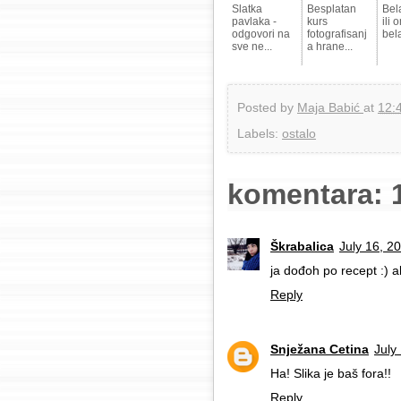
Slatka
Besplatan
Bel
pavlaka -
kurs
ili 
odgovori na
fotografisanj
bel
sve ne...
a hrane...
Posted by
Maja Babić
at
12:
Labels:
ostalo
komentara: 
Škrabalica
July 16, 2
ja dođoh po recept :) 
Reply
Snježana Cetina
July
Ha! Slika je baš fora!!
Reply