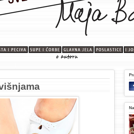
Pr
 višnjama
Na