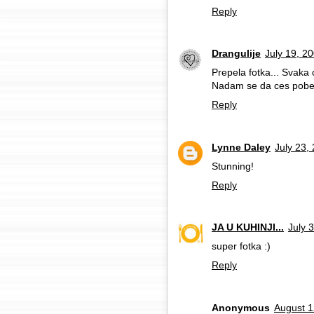
Reply
Drangulije
July 19, 2
Prepela fotka... Svaka 
Nadam se da ces pobedi
Reply
Lynne Daley
July 23,
Stunning!
Reply
JA U KUHINJI...
July 
super fotka :)
Reply
Anonymous
August 1