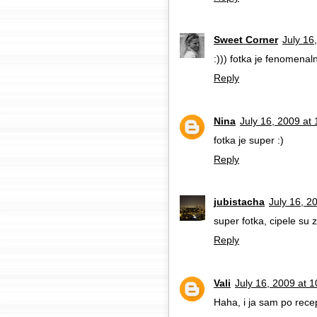
Sweet Corner
July 16
:))) fotka je fenomenaln
Reply
Nina
July 16, 2009 at
fotka je super :)
Reply
jubistacha
July 16, 2
super fotka, cipele su 
Reply
Vali
July 16, 2009 at 
Haha, i ja sam po recep