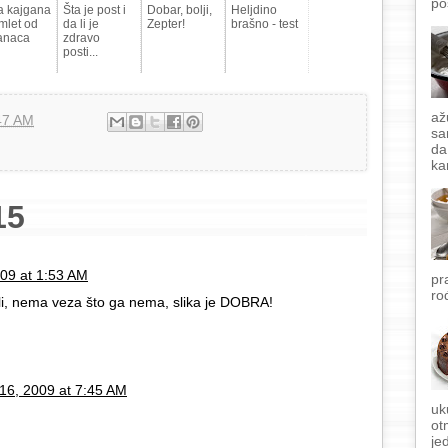
po
a kajgana
Šta je post i
Dobar, bolji,
Heljdino
omlet od
da li je
Zepter!
brašno - test
anaca
zdravo
posti...
až
47 AM
sa
da
ka
15
009 at 1:53 AM
pr
ro
ali, nema veza što ga nema, slika je DOBRA!
 16, 2009 at 7:45 AM
uk
ot
je