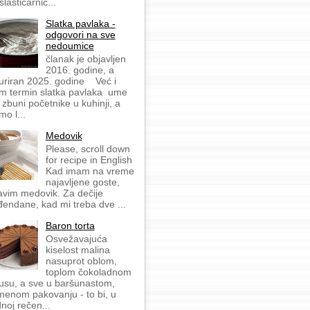
slastičarnic...
Slatka pavlaka -
odgovori na sve
nedoumice
članak je objavljen
2016. godine, a
uriran 2025. godine Već i
m termin slatka pavlaka ume
 zbuni početnike u kuhinji, a
mo l...
Medovik
Please, scroll down
for recipe in English
Kad imam na vreme
najavljene goste,
avim medovik. Za dečije
đendane, kad mi treba dve ...
Baron torta
Osvežavajuća
kiselost malina
nasuprot oblom,
toplom čokoladnom
usu, a sve u baršunastom,
menom pakovanju - to bi, u
dnoj rečen...