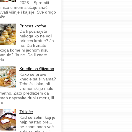
2026. Spremiti
mnicu u mom slučaju znači -
uvati višnje i kajsije. Sve drugo
že ...
Princes krofne
Da li poznajete
nekoga ko ne voli
princes krofne? Ja
ne. Da li znate
koga kome ni jednom nisu
anule? Ja ne. Da li znate
lo...
Knedle sa šljivama
Kako se prave
knedle sa šljivama?
Tehnički lako, ali
vremenski je malo
metno. Zato predlažem da
mah napravite duplu meru, ili
 o...
Tri leće
Kad se setim koji je
hajp nastao pre...
ne znam sada već
koliko godina, ali