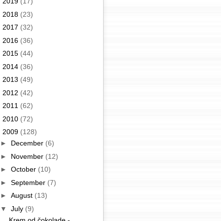
►
2019
(17)
►
2018
(23)
►
2017
(32)
►
2016
(36)
►
2015
(44)
►
2014
(36)
►
2013
(49)
►
2012
(42)
►
2011
(62)
►
2010
(72)
▼
2009
(128)
►
December
(6)
►
November
(12)
►
October
(10)
►
September
(7)
►
August
(13)
▼
July
(9)
Krem od čokolade -