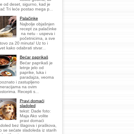
še od deset, sigurno, kad je
lač Tri leće postao mega p...
Palačinke
Najbolje objašnjen
recept za palačinke
na netu - uspeva i
početnicima, a sve
tovo za 20 minuta! Uz to i
vet kako odabrati stvar...
Bećar paprikaš
Bećar paprikaš je
letnje jelo od
paprike, luka i
paradajza, veoma
 poznato i zastupljeno
neracijama na ovim
ostorima. Recepti s...
Pravi domaći
sladoled
tekst: Dade foto:
Maja Ako volite
pravi domaći
adoled bez šlagova i praškova,
o se sećate sladoleda iz starih