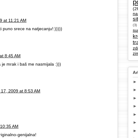
p
(2
na
si
09 at 11:21 AM
(3)
ti puno srece na natjecanju!:)))))
su
k
tr
zd
zi
 at 8:45 AM
 je mrak i baš me nasmijala :)))
Ar
y 17, 2009 at 8:53 AM
t 10:35 AM
riginalno-genijalna!