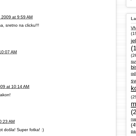
, 2009 at 9:59 AM
La
a, sretno na clicku!!!
V
(1
je
(
 10:07 AM
(2
su
bi
od
sv
009 at 10:14 AM
k
zakon!
(2
m
(
nap
10:23 AM
(4
t došla! Super fotka! :)
pa