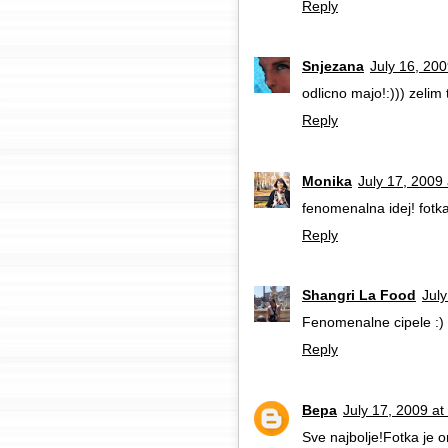
Reply
Snjezana
July 16, 20
odlicno majo!:))) zelim 
Reply
Monika
July 17, 2009
fenomenalna idej! fotka
Reply
Shangri La Food
Jul
Fenomenalne cipele :)
Reply
Вера
July 17, 2009 a
Sve najbolje!Fotka je o