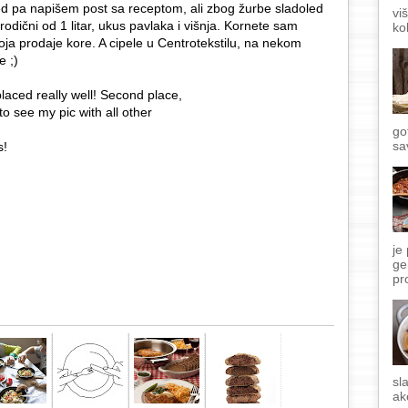
ed pa napišem post sa receptom, ali zbog žurbe sladoled
vi
odični od 1 litar, ukus pavlaka i višnja. Kornete sam
ko
oja prodaje kore. A cipele u Centrotekstilu, na nekom
e ;)
laced really well! Second place,
to see my pic with all other
go
sa
s!
je
ge
pr
sl
ak