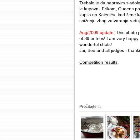
Trebalo je da napravim sladol
je kupovni. Frikom, Queens por
kupila na Kaleniću, kod žene k
sniženju zbog zatvaranja radnj
Aug/2009 update:
This photo p
of 89 entries! I am very happy 
wonderful shots!
Jai, Bee and all judges - thank
Competition results
.
Pročitajte i...