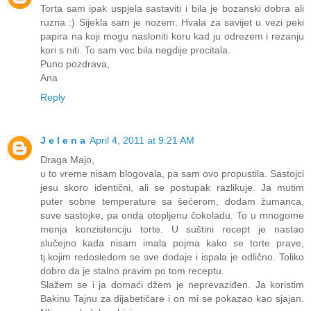
Torta sam ipak uspjela sastaviti i bila je bozanski dobra ali
ruzna :) Sijekla sam je nozem. Hvala za savijet u vezi peki
papira na koji mogu nasloniti koru kad ju odrezem i rezanju
kori s niti. To sam vec bila negdije procitala.
Puno pozdrava,
Ana
Reply
J e l e n a
April 4, 2011 at 9:21 AM
Draga Majo,
u to vreme nisam blogovala, pa sam ovo propustila. Sastojci
jesu skoro identični, ali se postupak razlikuje. Ja mutim
puter sobne temperature sa šećerom, dodam žumanca,
suve sastojke, pa onda otopljenu čokoladu. To u mnogome
menja konzistenciju torte. U suštini recept je nastao
slučejno kada nisam imala pojma kako se torte prave,
tj.kojim redosledom se sve dodaje i ispala je odlično. Toliko
dobro da je stalno pravim po tom receptu.
Slažem se i ja domaći džem je neprevaziđen. Ja koristim
Bakinu Tajnu za dijabetičare i on mi se pokazao kao sjajan.