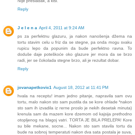
NIje presladak, a kisi.
Reply
J e l e n a
April 4, 2011 at 9:24 AM
ps za perfektnu glazuru, ja nakon nanošenja džema na
tortu stavim celu u friz da se stegne, pa onda mogu svaku
rupicu lepo da popunim da bude perfektno ravna. To
doduše daje poteškoće oko glazure jer mora da se brzo
radi, jer se čokolada stegne brzo, ali je rezultat dobar.
Reply
jovanapetkovic1
August 18, 2012 at 11:41 PM
hvala na receptu! imam jedno pitanje, napravila sam ovu
tortu, malo nakon sto sam pustila da se kore ohlade *nakon
sto sam ih izvadila iz rerne proslo je nekih desetak minuta)
krenula sam da mazem kore dzemom od kajsija prethodno
otopljenog na blagoj vatri. TORTA JE BILA PRELEPA! Kore
su bile mekane, socne... Nakon sto sam stavila tortu da
bude na sobnoj temperatuti nakon dva sata postala je suva,