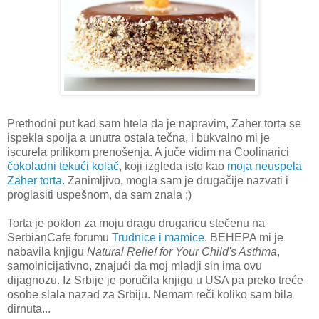
Prethodni put kad sam htela da je napravim, Zaher torta se
ispekla spolja a unutra ostala tečna, i bukvalno mi je
iscurela prilikom prenošenja. A juče vidim na Coolinarici
čokoladni tekući kolač
, koji izgleda isto kao
moja neuspela
Zaher torta
. Zanimljivo, mogla sam je drugačije nazvati i
proglasiti uspešnom, da sam znala ;)
Torta je poklon za moju dragu drugaricu stečenu na
SerbianCafe forumu
Trudnice i mamice
. BEHEPA mi je
nabavila knjigu
Natural Relief for Your Child's Asthma
,
samoinicijativno, znajući da moj mladji sin ima ovu
dijagnozu. Iz Srbije je poručila knjigu u USA pa preko treće
osobe slala nazad za Srbiju. Nemam reči koliko sam bila
dirnuta...