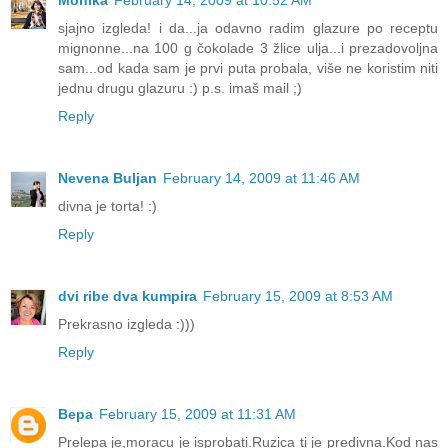
Monika
February 14, 2009 at 10:52 AM
sjajno izgleda! i da...ja odavno radim glazure po receptu
mignonne...na 100 g čokolade 3 žlice ulja...i prezadovoljna
sam...od kada sam je prvi puta probala, više ne koristim niti
jednu drugu glazuru :) p.s. imaš mail ;)
Reply
Nevena Buljan
February 14, 2009 at 11:46 AM
divna je torta! :)
Reply
dvi ribe dva kumpira
February 15, 2009 at 8:53 AM
Prekrasno izgleda :)))
Reply
Вера
February 15, 2009 at 11:31 AM
Prelepa je,moracu je isprobati.Ruzica ti je predivna.Kod nas