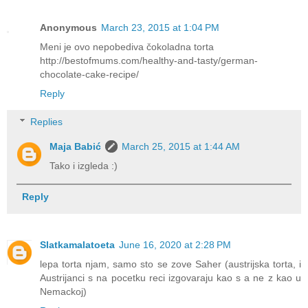
Anonymous
March 23, 2015 at 1:04 PM
Meni je ovo nepobediva čokoladna torta
http://bestofmums.com/healthy-and-tasty/german-
chocolate-cake-recipe/
Reply
Replies
Maja Babić
March 25, 2015 at 1:44 AM
Tako i izgleda :)
Reply
Slatkamalatoeta
June 16, 2020 at 2:28 PM
lepa torta njam, samo sto se zove Saher (austrijska torta, i
Austrijanci s na pocetku reci izgovaraju kao s a ne z kao u
Nemackoj)