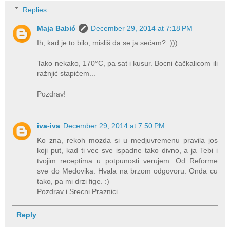
Replies
Maja Babić
December 29, 2014 at 7:18 PM
Ih, kad je to bilo, misliš da se ja sećam? :)))
Tako nekako, 170°C, pa sat i kusur. Bocni čačkalicom ili
ražnjić stapićem...
Pozdrav!
iva-iva
December 29, 2014 at 7:50 PM
Ko zna, rekoh mozda si u medjuvremenu pravila jos
koji put, kad ti vec sve ispadne tako divno, a ja Tebi i
tvojim receptima u potpunosti verujem. Od Reforme
sve do Medovika. Hvala na brzom odgovoru. Onda cu
tako, pa mi drzi fige. :)
Pozdrav i Srecni Praznici.
Reply