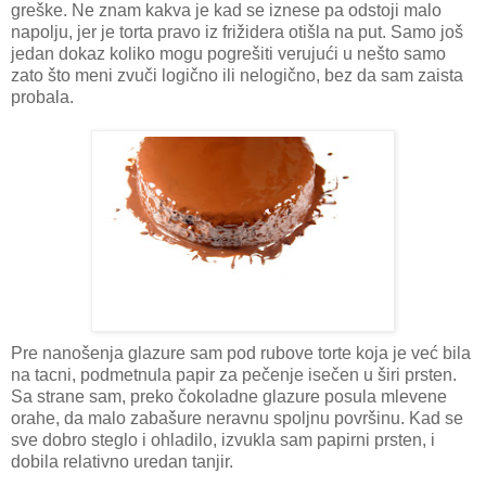
greške. Ne znam kakva je kad se iznese pa odstoji malo
napolju, jer je torta pravo iz frižidera otišla na put. Samo još
jedan dokaz koliko mogu pogrešiti verujući u nešto samo
zato što meni zvuči logično ili nelogično, bez da sam zaista
probala.
Pre nanošenja glazure sam pod rubove torte koja je već bila
na tacni, podmetnula papir za pečenje isečen u širi prsten.
Sa strane sam, preko čokoladne glazure posula mlevene
orahe, da malo zabašure neravnu spoljnu površinu. Kad se
sve dobro steglo i ohladilo, izvukla sam papirni prsten, i
dobila relativno uredan tanjir.