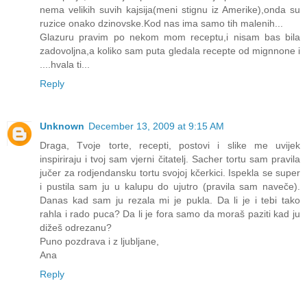
nema velikih suvih kajsija(meni stignu iz Amerike),onda su
ruzice onako dzinovske.Kod nas ima samo tih malenih...
Glazuru pravim po nekom mom receptu,i nisam bas bila
zadovoljna,a koliko sam puta gledala recepte od mignnone i
....hvala ti...
Reply
Unknown
December 13, 2009 at 9:15 AM
Draga, Tvoje torte, recepti, postovi i slike me uvijek
inspiriraju i tvoj sam vjerni čitatelj. Sacher tortu sam pravila
jučer za rodjendansku tortu svojoj kčerkici. Ispekla se super
i pustila sam ju u kalupu do ujutro (pravila sam naveče).
Danas kad sam ju rezala mi je pukla. Da li je i tebi tako
rahla i rado puca? Da li je fora samo da moraš paziti kad ju
dižeš odrezanu?
Puno pozdrava i z ljubljane,
Ana
Reply