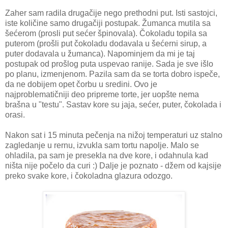
Zaher sam radila drugačije nego prethodni put. Isti sastojci,
iste količine samo drugačiji postupak. Žumanca mutila sa
šećerom (prosli put sećer špinovala). Čokoladu topila sa
puterom (prošli put čokoladu dodavala u šećerni sirup, a
puter dodavala u žumanca). Napominjem da mi je taj
postupak od prošlog puta uspevao ranije. Sada je sve išlo
po planu, izmenjenom. Pazila sam da se torta dobro ispeče,
da ne dobijem opet čorbu u sredini. Ovo je
najproblematičniji deo pripreme torte, jer uopšte nema
brašna u "testu". Sastav kore su jaja, sećer, puter, čokolada i
orasi.
Nakon sat i 15 minuta pečenja na nižoj temperaturi uz stalno
zagledanje u rernu, izvukla sam tortu napolje. Malo se
ohladila, pa sam je presekla na dve kore, i odahnula kad
ništa nije počelo da curi :) Dalje je poznato - džem od kajsije
preko svake kore, i čokoladna glazura odozgo.