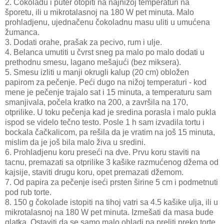
2. Čokoladu i puter otopiti na najnižoj temperaturi na
šporetu, ili u mikrotalasnoj na 180 W pet minuta. Malo
prohladjenu, ujednačenu čokoladnu masu uliti u umućena
žumanca.
3. Dodati orahe, prašak za pecivo, rum i ulje.
4. Belanca umutiti u čvrst sneg pa malo po malo dodati u
prethodnu smesu, lagano mešajući (bez miksera).
5. Smesu izliti u manji okrugli kalup (20 cm) obložen
papirom za pečenje. Peći dugo na nižoj temperaturi - kod
mene je pečenje trajalo sat i 15 minuta, a temperaturu sam
smanjivala, počela kratko na 200, a završila na 170,
otprilike. U toku pečenja kad je sredina porasla i malo pukla
ispod se videlo tečno testo. Posle 1 h sam izvadila tortu i
bockala čačkalicom, pa rešila da je vratim na još 15 minuta,
mislim da je još bila malo živa u sredini.
6. Prohladjenu koru preseći na dve. Prvu koru staviti na
tacnu, premazati sa otprilike 3 kašike razmućenog džema od
kajsije, staviti drugu koru, opet premazati džemom.
7. Od papira za pečenje iseći prsten širine 5 cm i podmetnuti
pod rub torte.
8. 150 g čokolade istopiti na tihoj vatri sa 4.5 kašike ulja, ili u
mikrotalasnoj na 180 W pet minuta. Izmešati da masa bude
glatka. Ostaviti da se samo malo ohladi pa preliti preko torte