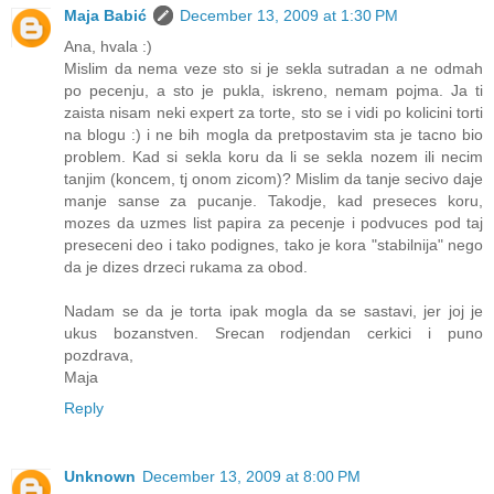
Maja Babić
December 13, 2009 at 1:30 PM
Ana, hvala :)
Mislim da nema veze sto si je sekla sutradan a ne odmah
po pecenju, a sto je pukla, iskreno, nemam pojma. Ja ti
zaista nisam neki expert za torte, sto se i vidi po kolicini torti
na blogu :) i ne bih mogla da pretpostavim sta je tacno bio
problem. Kad si sekla koru da li se sekla nozem ili necim
tanjim (koncem, tj onom zicom)? Mislim da tanje secivo daje
manje sanse za pucanje. Takodje, kad preseces koru,
mozes da uzmes list papira za pecenje i podvuces pod taj
preseceni deo i tako podignes, tako je kora "stabilnija" nego
da je dizes drzeci rukama za obod.
Nadam se da je torta ipak mogla da se sastavi, jer joj je
ukus bozanstven. Srecan rodjendan cerkici i puno
pozdrava,
Maja
Reply
Unknown
December 13, 2009 at 8:00 PM