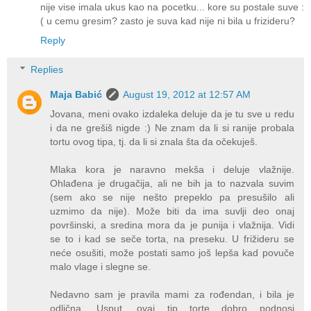
nije vise imala ukus kao na pocetku... kore su postale suve :
( u cemu gresim? zasto je suva kad nije ni bila u frizideru?
Reply
Replies
Maja Babić
August 19, 2012 at 12:57 AM
Jovana, meni ovako izdaleka deluje da je tu sve u redu
i da ne grešiš nigde :) Ne znam da li si ranije probala
tortu ovog tipa, tj. da li si znala šta da očekuješ.
Mlaka kora je naravno mekša i deluje vlažnije.
Ohlađena je drugačija, ali ne bih ja to nazvala suvim
(sem ako se nije nešto prepeklo pa presušilo ali
uzmimo da nije). Može biti da ima suvlji deo onaj
površinski, a sredina mora da je punija i vlažnija. Vidi
se to i kad se seče torta, na preseku. U frižideru se
neće osušiti, može postati samo još lepša kad povuče
malo vlage i slegne se.
Nedavno sam je pravila mami za rođendan, i bila je
odlična. Usput, ovaj tip torte dobro podnosi