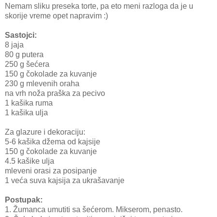
Nemam sliku preseka torte, pa eto meni razloga da je u
skorije vreme opet napravim :)
Sastojci:
8 jaja
80 g putera
250 g šećera
150 g čokolade za kuvanje
230 g mlevenih oraha
na vrh noža praška za pecivo
1 kašika ruma
1 kašika ulja
Za glazure i dekoraciju:
5-6 kašika džema od kajsije
150 g čokolade za kuvanje
4.5 kašike ulja
mleveni orasi za posipanje
1 veća suva kajsija za ukrašavanje
Postupak:
1. Žumanca umutiti sa šećerom. Mikserom, penasto.