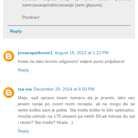
zamrzavanje/odmrzavanje (sem glazure).
Pozdrav!
Reply
jovanapetkovic1
August 19, 2012 at 1:21 PM
hvala na tako brzom odgovoru! saljem puno poljubaca!
Reply
iva-iva
December 29, 2014 at 6:03 PM
Majo, sad upravo imam nameru da je pravim, iako vec
jesam ranije po ovom tvom receptu, ali ne mogu da se
setim koliko sam je pekla. Sta mislis koliko bi bilo optimalno,
mozda odmah na 170 stepeni pa nekih 50-ak minuta do sat
i nesto? Sta mislis? Hvala. :)
Reply