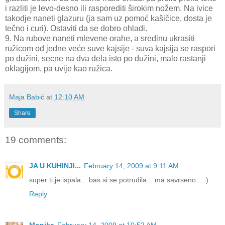
i razliti je levo-desno ili rasporediti širokim nožem. Na ivice
takodje naneti glazuru (ja sam uz pomoć kašičice, dosta je
tečno i curi). Ostaviti da se dobro ohladi.
9. Na rubove naneti mlevene orahe, a sredinu ukrasiti
ružicom od jedne veće suve kajsije - suva kajsija se raspori
po dužini, secne na dva dela isto po dužini, malo rastanji
oklagijom, pa uvije kao ružica.
Maja Babić
at
12:10 AM
Share
19 comments:
JA U KUHINJI...
February 14, 2009 at 9:11 AM
super ti je ispala... bas si se potrudila... ma savrseno... :)
Reply