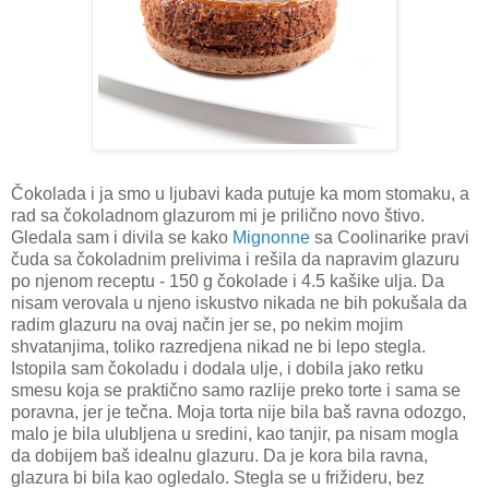
Čokolada i ja smo u ljubavi kada putuje ka mom stomaku, a
rad sa čokoladnom glazurom mi je prilično novo štivo.
Gledala sam i divila se kako
Mignonne
sa Coolinarike pravi
čuda sa čokoladnim prelivima i rešila da napravim glazuru
po njenom receptu - 150 g čokolade i 4.5 kašike ulja. Da
nisam verovala u njeno iskustvo nikada ne bih pokušala da
radim glazuru na ovaj način jer se, po nekim mojim
shvatanjima, toliko razredjena nikad ne bi lepo stegla.
Istopila sam čokoladu i dodala ulje, i dobila jako retku
smesu koja se praktično samo razlije preko torte i sama se
poravna, jer je tečna. Moja torta nije bila baš ravna odozgo,
malo je bila ulubljena u sredini, kao tanjir, pa nisam mogla
da dobijem baš idealnu glazuru. Da je kora bila ravna,
glazura bi bila kao ogledalo. Stegla se u frižideru, bez