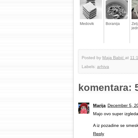
Medovik
Boranija
Zelj
jed
Posted by
Maja Babić
at
11:
Labels:
arhiva
komentara: 
Marija
December 5, 20
Majo ovo super izgled
A iz pozadine se smesk
Reply