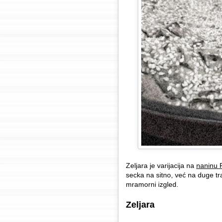
Zeljara je varijacija na
naninu P
secka na sitno, već na duge tr
mramorni izgled.
Zeljara