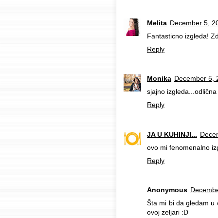
Melita
December 5, 20
Fantasticno izgleda! Zdr
Reply
Monika
December 5, 
sjajno izgleda...odlična 
Reply
JA U KUHINJI...
Decem
ovo mi fenomenalno izg
Reply
Anonymous
December
Šta mi bi da gledam u 
ovoj zeljari :D