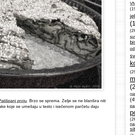
V
(1
je
(
(2
su
bi
od
sv
k
(2
m
(
nap
(4
atišpanj proju
. Brzo se sprema. Zelje se ne blanšira niti
pa
ake koje se umešaju u testo i isečenom parčetu daju
p
(2
na
si