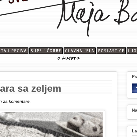
Pr
jara sa zeljem
ren za komentare.
Na
La