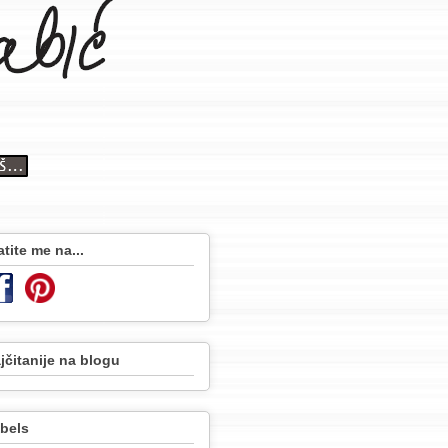
atite me na...
jčitanije na blogu
bels