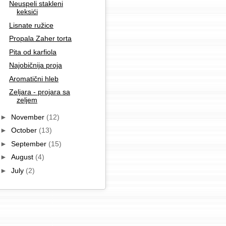
Neuspeli stakleni
keksići
Lisnate ružice
Propala Zaher torta
Pita od karfiola
Najobičnija proja
Aromatični hleb
Zeljara - projara sa
zeljem
►
November
(12)
►
October
(13)
►
September
(15)
►
August
(4)
►
July
(2)