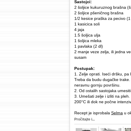
Sastojci:
2 šoljice kukuruznog brašna (š
2 šoljice pšeničnog brašna
1/2 kesice praška za pecivo (1
1 kasicica soli
4 jaja
1.5 šoljica ulja
1 šoljica mleka
1 pavlaka (2 dl)
2 manje veze zelja, ili jedna v
susam
Postupak:
1. Zelje oprati. Iseći dršku, pa 
Treba da budu dugačke trake. Ta
neravnu gornju površinu.
2. Od ostalih sastojaka umesiti
3. Umešati zelje i izliti na p
200°C ili dok ne počne intenziv
Recept je isprobala
Selma
u ok
Pročitajte i...