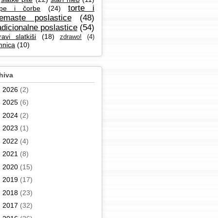
torte i
pe i čorbe
(24)
remaste poslastice
(48)
adicionalne poslastice
(54)
ravi slatkiši
(18)
zdrawo!
(4)
mnica
(10)
hiva
►
2026
(2)
►
2025
(6)
►
2024
(2)
►
2023
(1)
►
2022
(4)
►
2021
(8)
►
2020
(15)
►
2019
(17)
►
2018
(23)
►
2017
(32)