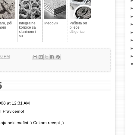
ara, još
Integralne
Medovik
Pašteta od
nom
korpice sa
pileće
slaninom i
džigerice
su...
10 PM
5
08 at 12:31 AM
a! Pravicemo!
aju neki mafini :) Cekam recept ;)