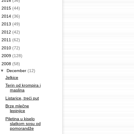
►
2016
(36)
►
2015
(44)
►
2014
(36)
►
2013
(49)
►
2012
(42)
►
2011
(62)
►
2010
(72)
►
2009
(128)
▼
2008
(58)
▼
December
(12)
Jelkice
Terin od krompira i
maslina
Listarice, treći put
Brze mlečne
lepinjice
Piletina u kiselo
slatkom sosu od
pomorandže