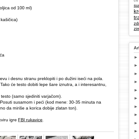
(3)
su
oljica od 100 ml)
k
tr
 kašičica)
zd
zi
Ar
eća
levu i desnu stranu preklopiti i po dužini iseći na pola.
ko će testo dobiti lepe šare iznutra, a i interesantnu,
 testo (samo sjediniti varjačom).
leh. Posuti susamom i peći (kod mene: 30-35 minuta na
no da miriše a korica dobije zlatan ton).
viru igre
FBI rukavice
.