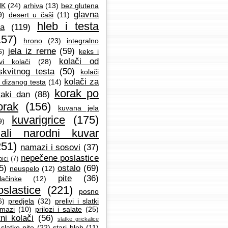
NK
(24)
arhiva
(13)
bez glutena
glavna
9)
desert u čaši
(11)
hleb i testa
la
(119)
157)
hrono
(23)
integralno
jela iz rerne
(59)
6)
keks i
kolači od
vi kolači
(28)
skvitnog testa
(50)
kolači
kolači za
 dizanog testa
(14)
korak po
aki dan
(88)
orak
(156)
kuvana jela
kuvarigrice
(175)
9)
ali narodni kuvar
251)
namazi i sosovi
(37)
nepečene poslastice
ici
(7)
5)
ostalo
(69)
neuspelo
(12)
pite
(36)
lačinke
(12)
oslastice
(221)
posno
6)
predjela
(32)
prelivi i slatki
mazi
(10)
prilozi i salate
(25)
tni kolači
(56)
slatke grickalice
slatke pite
(22)
stari hleb
(11)