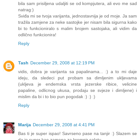
bila sam prisiljena udaljiti se od kompjutera, ali evo me sad
natrag:)
Sviđa mi se tvoja varijanta, jednostavnija je od moje. Ja sam
tražila zamjene za neke sastojke jer nisam bila sigurna kako
bi to funkcioniralo s malim brojem sastojaka, ali vidim da
odlično funkcionira!
Reply
Tash
December 29, 2008 at 12:19 PM
vidis, dobra je varijanta sa papalinama... :) a to mi daje
ideju, da sledeci put probam sa dimljenim ukljevama
(ukljeva je endemska vrsta jezerske ribice, velicine
papaline, odlicnog ukusa, prodaju se svjeze i dimljene) i
mislim da bi i to bio pun pogodak :) :) :)
Reply
Marija
December 29, 2008 at 4:41 PM
Bas ti je super ispao! Savrseno pase na tanjir :) Slazem se
da je super kao zamena za krompir salatu.