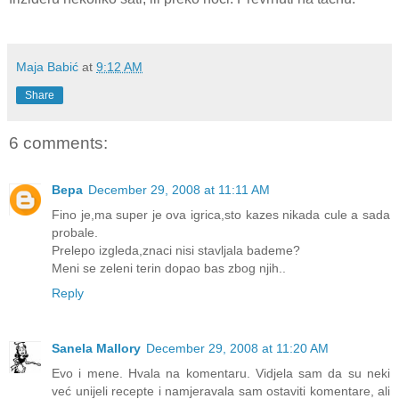
Maja Babić
at
9:12 AM
Share
6 comments:
Вера
December 29, 2008 at 11:11 AM
Fino je,ma super je ova igrica,sto kazes nikada cule a sada
probale.
Prelepo izgleda,znaci nisi stavljala bademe?
Meni se zeleni terin dopao bas zbog njih..
Reply
Sanela Mallory
December 29, 2008 at 11:20 AM
Evo i mene. Hvala na komentaru. Vidjela sam da su neki
već unijeli recepte i namjeravala sam ostaviti komentare, ali