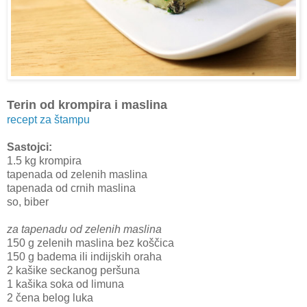
Terin od krompira i maslina
recept za štampu
Sastojci:
1.5 kg krompira
tapenada od zelenih maslina
tapenada od crnih maslina
so, biber
za tapenadu od zelenih maslina
150 g zelenih maslina bez koščica
150 g badema ili indijskih oraha
2 kašike seckanog peršuna
1 kašika soka od limuna
2 čena belog luka