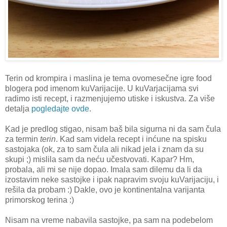
Terin od krompira i maslina je tema ovomesečne igre food
blogera pod imenom kuVarijacije. U kuVarjacijama svi
radimo isti recept, i razmenjujemo utiske i iskustva. Za više
detalja
pogledajte ovde
.
Kad je predlog stigao, nisam baš bila sigurna ni da sam čula
za termin
terin
. Kad sam videla recept i inćune na spisku
sastojaka (ok, za to sam čula ali nikad jela i znam da su
skupi ;) mislila sam da neću učestvovati. Kapar? Hm,
probala, ali mi se nije dopao. Imala sam dilemu da li da
izostavim neke sastojke i ipak napravim svoju kuVarijaciju, i
rešila da probam :) Dakle, ovo je kontinentalna varijanta
primorskog terina :)
Nisam na vreme nabavila sastojke, pa sam na podebelom