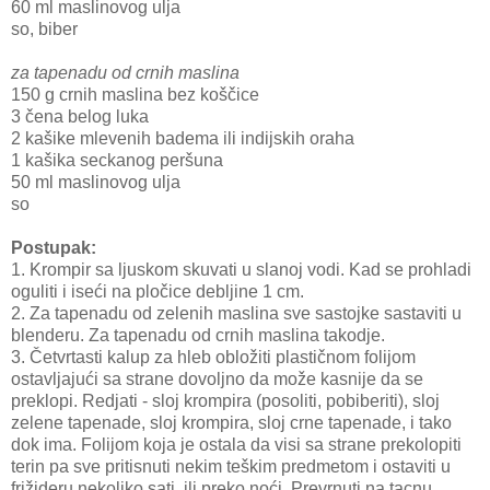
60 ml maslinovog ulja
so, biber
za tapenadu od crnih maslina
150 g crnih maslina bez koščice
3 čena belog luka
2 kašike mlevenih badema ili indijskih oraha
1 kašika seckanog peršuna
50 ml maslinovog ulja
so
Postupak:
1. Krompir sa ljuskom skuvati u slanoj vodi. Kad se prohladi
oguliti i iseći na pločice debljine 1 cm.
2. Za tapenadu od zelenih maslina sve sastojke sastaviti u
blenderu. Za tapenadu od crnih maslina takodje.
3. Četvrtasti kalup za hleb obložiti plastičnom folijom
ostavljajući sa strane dovoljno da može kasnije da se
preklopi. Redjati - sloj krompira (posoliti, pobiberiti), sloj
zelene tapenade, sloj krompira, sloj crne tapenade, i tako
dok ima. Folijom koja je ostala da visi sa strane prekolopiti
terin pa sve pritisnuti nekim teškim predmetom i ostaviti u
frižideru nekoliko sati, ili preko noći. Prevrnuti na tacnu.