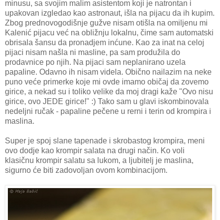
minusu, sa svojim malim asistentom koji je natrontan i
upakovan izgledao kao astronaut, išla na pijacu da ih kupim.
Zbog prednovogodišnje gužve nisam otišla na omiljenu mi
Kalenić pijacu već na obližnju lokalnu, čime sam automatski
obrisala šansu da pronadjem inćune. Kao za inat na celoj
pijaci nisam našla ni masline, pa sam produžila do
prodavnice po njih. Na pijaci sam neplanirano uzela
papaline. Odavno ih nisam videla. Obično nailazim na neke
puno veće primerke koje mi ovde imamo običaj da zovemo
girice, a nekad su i toliko velike da moj dragi kaže "Ovo nisu
girice, ovo JEDE girice!" :) Tako sam u glavi iskombinovala
nedeljni ručak - papaline pečene u rerni i terin od krompira i
maslina.
Super je spoj slane tapenade i skrobastog krompira, meni
ovo dodje kao krompir salata na drugi način. Ko voli
klasičnu krompir salatu sa lukom, a ljubitelj je maslina,
sigurno će biti zadovoljan ovom kombinacijom.