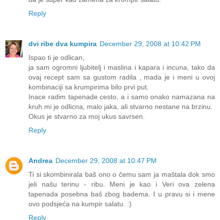
Reply
dvi ribe dva kumpira
December 29, 2008 at 10:42 PM
Ispao ti je odlican,
ja sam ogromni ljubitelj i maslina i kapara i incuna, tako da
ovaj recept sam sa gustom radila , mada je i meni u ovoj
kombinaciji sa krumpirima bilo prvi put.
Inace radim tapenade cesto, a i samo onako namazana na
kruh mi je odlicna, malo jaka, ali stvarno nestane na brzinu.
Okus je stvarno za moj ukus savrsen.
Reply
Andrea
December 29, 2008 at 10:47 PM
Ti si skombinirala baš ono o čemu sam ja maštala dok smo
jeli našu terinu - ribu. Meni je kao i Veri ova zelena
tapenada posebna baš zbog badema. I u pravu si i mene
ovo podsjeća na kumpir salatu. :)
Reply