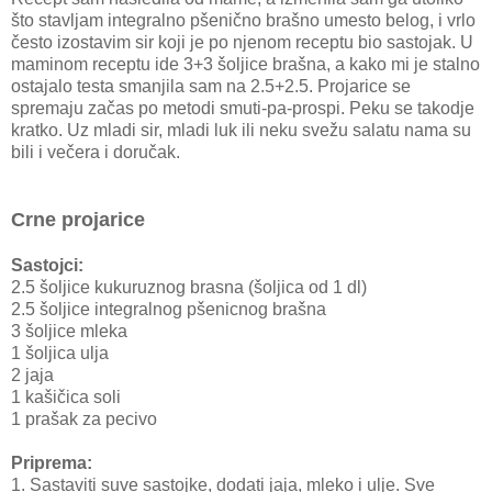
što stavljam integralno pšenično brašno umesto belog, i vrlo
često izostavim sir koji je po njenom receptu bio sastojak. U
maminom receptu ide 3+3 šoljice brašna, a kako mi je stalno
ostajalo testa smanjila sam na 2.5+2.5. Projarice se
spremaju začas po metodi smuti-pa-prospi. Peku se takodje
kratko. Uz mladi sir, mladi luk ili neku svežu salatu nama su
bili i večera i doručak.
Crne projarice
Sastojci:
2.5 šoljice kukuruznog brasna (šoljica od 1 dl)
2.5 šoljice integralnog pšenicnog brašna
3 šoljice mleka
1 šoljica ulja
2 jaja
1 kašičica soli
1 prašak za pecivo
Priprema:
1. Sastaviti suve sastojke, dodati jaja, mleko i ulje. Sve