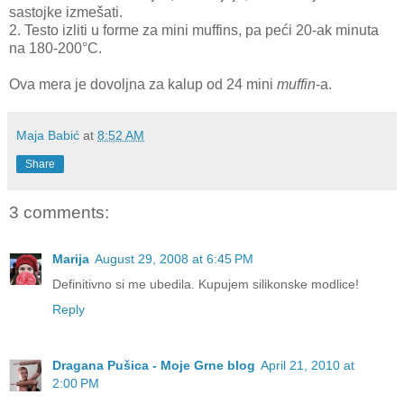
sastojke izmešati.
2. Testo izliti u forme za mini muffins, pa peći 20-ak minuta
na 180-200°C.
Ova mera je dovoljna za kalup od 24 mini
muffin
-a.
Maja Babić
at
8:52 AM
Share
3 comments:
Marija
August 29, 2008 at 6:45 PM
Definitivno si me ubedila. Kupujem silikonske modlice!
Reply
Dragana Pušica - Moje Grne blog
April 21, 2010 at
2:00 PM