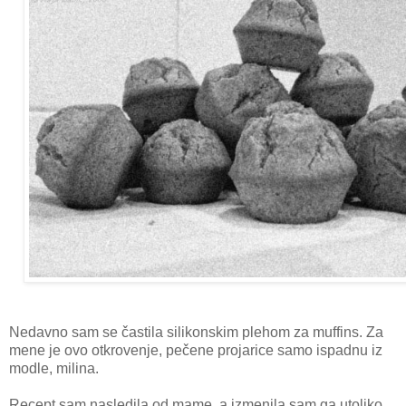
Nedavno sam se častila silikonskim plehom za muffins. Za
mene je ovo otkrovenje, pečene projarice samo ispadnu iz
modle, milina.
Recept sam nasledila od mame, a izmenila sam ga utoliko