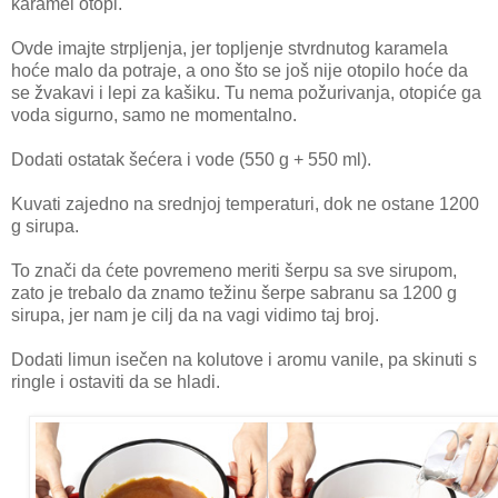
karamel otopi.
Ovde imajte strpljenja, jer topljenje stvrdnutog karamela
hoće malo da potraje, a ono što se još nije otopilo hoće da
se žvakavi i lepi za kašiku. Tu nema požurivanja, otopiće ga
voda sigurno, samo ne momentalno.
Dodati ostatak šećera i vode (550 g + 550 ml).
Kuvati zajedno na srednjoj temperaturi, dok ne ostane 1200
g sirupa.
To znači da ćete povremeno meriti šerpu sa sve sirupom,
zato je trebalo da znamo težinu šerpe sabranu sa 1200 g
sirupa, jer nam je cilj da na vagi vidimo taj broj.
Dodati limun isečen na kolutove i aromu vanile, pa skinuti s
ringle i ostaviti da se hladi.