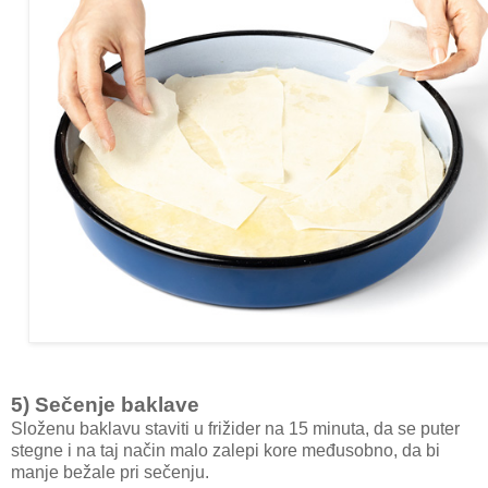
5) Sečenje baklave
Složenu baklavu staviti u frižider na 15 minuta, da se puter
stegne i na taj način malo zalepi kore međusobno, da bi
manje bežale pri sečenju.