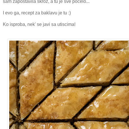
sam zapostavila skroz, a tu je sve počelo...
I evo ga, recept za baklavu je tu :)
Ko isproba, nek' se javi sa utiscima!