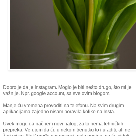
Dobro je da je Instagram. Moglo je biti nešto drugo, što mi je
važnije. Npr. google account, sa sve ovim blogom.
Manje ću vremena provoditi na telefonu. Na svim drugim
aplikacijama zajedno nisam boravila koliko na Insta.
Uvek mogu da načnem novi nalog, za to nema tehničkih
prepreka. Verujem da ću u nekom trenutku to i uraditi, ali ne
žuri mi se. Nek' prođe par meseci, pola godine, pa ću videti.