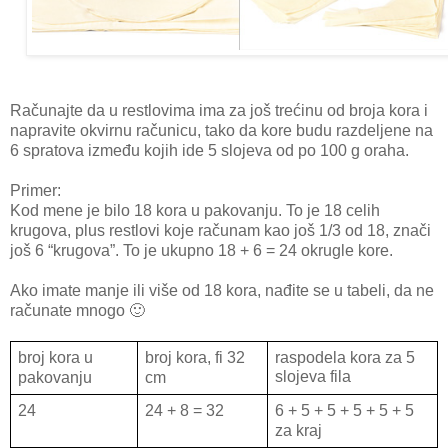
Računajte da u restlovima ima za još trećinu od broja kora i
napravite okvirnu računicu, tako da kore budu razdeljene na
6 spratova između kojih ide 5 slojeva od po 100 g oraha.
Primer:
Kod mene je bilo 18 kora u pakovanju. To je 18 celih
krugova, plus restlovi koje računam kao još 1/3 od 18, znači
još 6 “krugova”. To je ukupno 18 + 6 = 24 okrugle kore.
Ako imate manje ili više od 18 kora, nađite se u tabeli, da ne
računate mnogo 🙂
broj kora u
broj kora, fi 32
raspodela kora za 5
slojeva fila
pakovanju
cm
24
24 + 8 = 32
6 + 5 + 5 + 5 + 5 + 5
za kraj