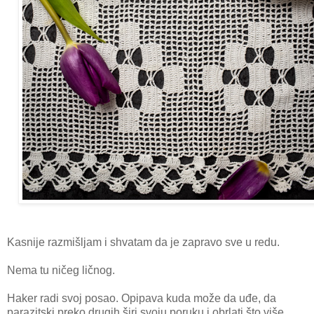
Kasnije razmišljam i shvatam da je zapravo sve u redu.
Nema tu ničeg ličnog.
Haker radi svoj posao. Opipava kuda može da uđe, da
parazitski preko drugih širi svoju poruku i obrlati što više