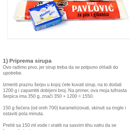
1) Priprema sirupa
Ovo radimo prvo, jer sirup treba da se potpuno ohladi do
upotrebe.
Izmeriti praznu šerpu u kojoj ćete kuvati sirup, na to dodati
1200 g i zapamtiti dobijeni broj. Na primer, ova moja tufnasta
šerpica ima 350 g, znači 350 + 1200 = 1550.
150 g šećera (od onih 700) karamelizovati, skinuti sa ringle i
ostaviti pola minuta.
Preliti sa 150 ml vode i vratiti na sasvim tihu vatru da se