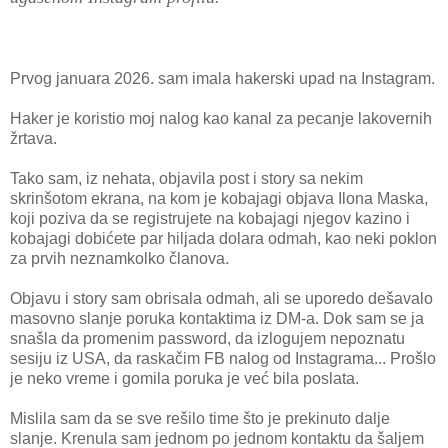
Prvog januara 2026. sam imala hakerski upad na Instagram.
Haker je koristio moj nalog kao kanal za pecanje lakovernih
žrtava.
Tako sam, iz nehata, objavila post i story sa nekim
skrinšotom ekrana, na kom je kobajagi objava Ilona Maska,
koji poziva da se registrujete na kobajagi njegov kazino i
kobajagi dobićete par hiljada dolara odmah, kao neki poklon
za prvih neznamkolko članova.
Objavu i story sam obrisala odmah, ali se uporedo dešavalo
masovno slanje poruka kontaktima iz DM-a. Dok sam se ja
snašla da promenim password, da izlogujem nepoznatu
sesiju iz USA, da raskačim FB nalog od Instagrama... Prošlo
je neko vreme i gomila poruka je već bila poslata.
Mislila sam da se sve rešilo time što je prekinuto dalje
slanje. Krenula sam jednom po jednom kontaktu da šaljem