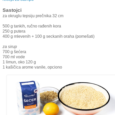
Sastojci
za okruglu tepsiju prečnika 32 cm
500 g tankih, ručno rađenih kora
250 g putera
400 g mlevenih + 100 g seckanih oraha (pomešati)
za sirup
700 g šećera
700 ml vode
1 limun, oko 120 g
1 kašičica arome vanile, opciono