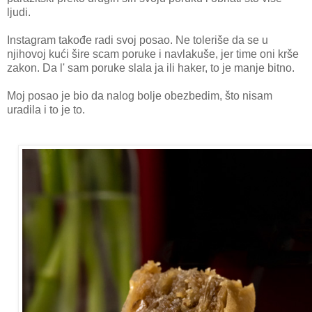
ljudi.
Instagram takođe radi svoj posao. Ne toleriše da se u
njihovoj kući šire scam poruke i navlakuše, jer time oni krše
zakon. Da l' sam poruke slala ja ili haker, to je manje bitno.
Moj posao je bio da nalog bolje obezbedim, što nisam
uradila i to je to.