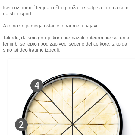
Iseći uz pomoć lenjira i oštrog noža ili skalpela, prema šemi
na slici ispod.
Ako nož nije mega oštar, eto traume u najavi!
Takođe, da smo gornju koru premazali puterom pre sečenja,
lenjir bi se lepio i podizao već isečene deliće kore, tako da
smo taj deo traume izbegli.