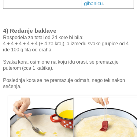
gibanicu
.
4) Ređanje baklave
Raspodela za total od 24 kore bi bila:
4 + 4 + 4 + 4 + 4 (+ 4 za kraj), a između svake grupice od 4
ide 100 g fila od oraha.
Svaka kora, osim one na koju idu orasi, se premazuje
puterom (cca 1 kašika).
Poslednja kora se ne premazuje odmah, nego tek nakon
sečenja.