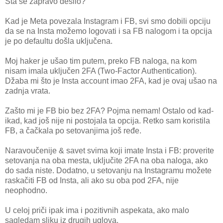
Šta se zapravo desilo?
Kad je Meta povezala Instagram i FB, svi smo dobili opciju
da se na Insta možemo logovati i sa FB nalogom i ta opcija
je po defaultu došla uključena.
Moj haker je ušao tim putem, preko FB naloga, na kom
nisam imala uključen 2FA (Two-Factor Authentication).
Džaba mi što je Insta account imao 2FA, kad je ovaj ušao na
zadnja vrata.
Zašto mi je FB bio bez 2FA? Pojma nemam! Ostalo od kad-
ikad, kad još nije ni postojala ta opcija. Retko sam koristila
FB, a čačkala po setovanjima još ređe.
Naravoučenije & savet svima koji imate Insta i FB: proverite
setovanja na oba mesta, uključite 2FA na oba naloga, ako
do sada niste. Dodatno, u setovanju na Instagramu možete
raskačiti FB od Insta, ali ako su oba pod 2FA, nije
neophodno.
U celoj priči ipak ima i pozitivnih aspekata, ako malo
sagledam sliku iz drugih uglova.