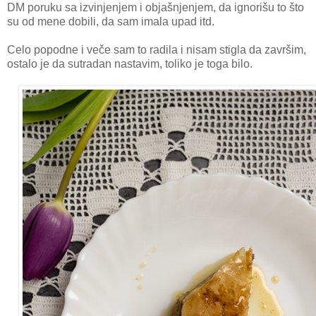
DM poruku sa izvinjenjem i objašnjenjem, da ignorišu to što
su od mene dobili, da sam imala upad itd.
Celo popodne i veče sam to radila i nisam stigla da završim,
ostalo je da sutradan nastavim, toliko je toga bilo.