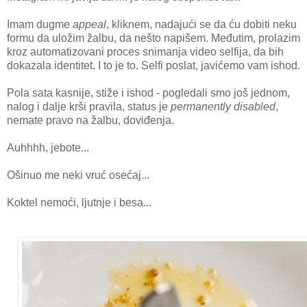
Imam dugme
appeal
, kliknem, nadajući se da ću dobiti neku
formu da uložim žalbu, da nešto napišem. Međutim, prolazim
kroz automatizovani proces snimanja video selfija, da bih
dokazala identitet. I to je to. Selfi poslat, javićemo vam ishod.
Pola sata kasnije, stiže i ishod - pogledali smo još jednom,
nalog i dalje krši pravila, status je
permanently disabled
,
nemate pravo na žalbu, doviđenja.
Auhhhh, jebote...
Ošinuo me neki vruć osećaj...
Koktel nemoći, ljutnje i besa...