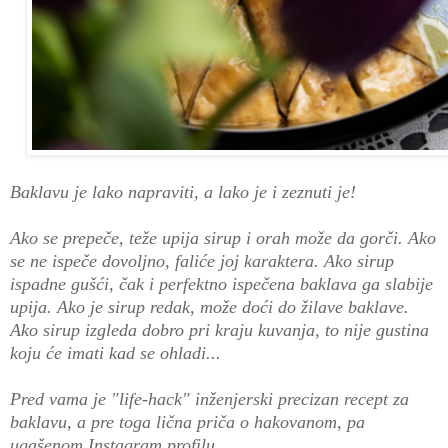
Baklavu je lako napraviti, a lako je i zeznuti je!
Ako se prepeče, teže upija sirup i orah može da gorči. Ako
se ne ispeče dovoljno, faliće joj karaktera. Ako sirup
ispadne gušći, čak i perfektno ispečena baklava ga slabije
upija. Ako je sirup redak, može doći do žilave baklave.
Ako sirup izgleda dobro pri kraju kuvanja, to nije gustina
koju će imati kad se ohladi...
Pred vama je "life-hack" inženjerski precizan recept za
baklavu, a pre toga lična priča o hakovanom, pa
ugašenom Instagram profilu.