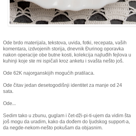
Ode brdo materijala, tekstova, uvida, fotki, recepata, vaših
komentara, izdvojenih storija, dnevnik Đurinog oporavka
nakon operacije obe butne kosti, kolekcija najluđih fejlova u
kuhinji koje ste mi ispičali kroz anketu i svašta nešto još.
Ode 62K najorganskijih mogućih pratilaca.
Ode čitav jedan desetogodišnji identitet za manje od 24
sata.
Ode...
Sedim tako u zbunu, guglam i čet-dži-pi-ti-ujem da vidim šta
još mogu da uradim, kako da dođem do ljudskog support-a,
da negde-nekom-nešto pokušam da objasnim.