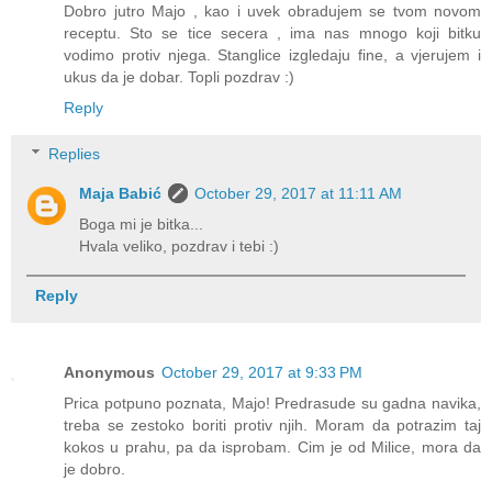
Dobro jutro Majo , kao i uvek obradujem se tvom novom
receptu. Sto se tice secera , ima nas mnogo koji bitku
vodimo protiv njega. Stanglice izgledaju fine, a vjerujem i
ukus da je dobar. Topli pozdrav :)
Reply
Replies
Maja Babić
October 29, 2017 at 11:11 AM
Boga mi je bitka...
Hvala veliko, pozdrav i tebi :)
Reply
Anonymous
October 29, 2017 at 9:33 PM
Prica potpuno poznata, Majo! Predrasude su gadna navika,
treba se zestoko boriti protiv njih. Moram da potrazim taj
kokos u prahu, pa da isprobam. Cim je od Milice, mora da
je dobro.