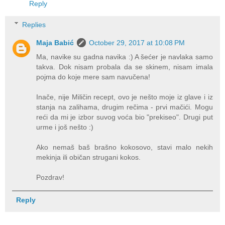
Reply
Replies
Maja Babić
October 29, 2017 at 10:08 PM
Ma, navike su gadna navika :) A šećer je navlaka samo
takva. Dok nisam probala da se skinem, nisam imala
pojma do koje mere sam navučena!
Inače, nije Miličin recept, ovo je nešto moje iz glave i iz
stanja na zalihama, drugim rečima - prvi mačići. Mogu
reći da mi je izbor suvog voća bio "prekiseo". Drugi put
urme i još nešto :)
Ako nemaš baš brašno kokosovo, stavi malo nekih
mekinja ili običan strugani kokos.
Pozdrav!
Reply