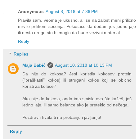
Anonymous
August 8, 2018 at 7:36 PM
Pravila sam, veoma je ukusno, ali se na zalost meni prilicno
mrvilo prilikom secenja. Pokusacu da dodam jos jedno jaje
ili nesto drugo sto bi moglo da bude vezivni material.
Reply
Replies
Maja Babić
August 10, 2018 at 10:13 PM
Da nije do kokosa? Jesi koristila kokosov protein
("praškasti" kokos) ili strugani kokos koji se obično
koristi za kolače?
Ako nije do kokosa, onda ima smisla ovo što kažeš, još
jedno jaje, ili samo belance ako je preteklo od nečega.
Pozdrav i hvala ti na probanju i javljanju!
Reply