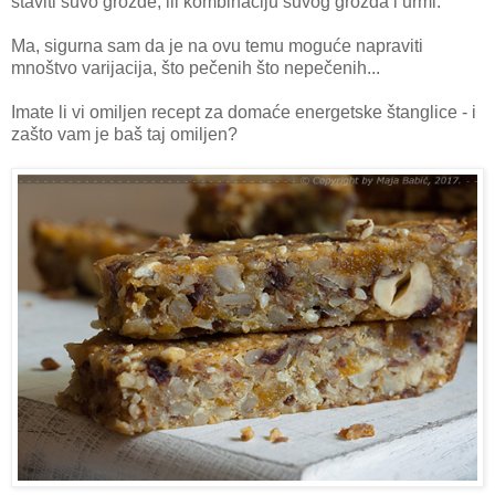
staviti suvo grožđe, ili kombinaciju suvog grožđa i urmi.
Ma, sigurna sam da je na ovu temu moguće napraviti
mnoštvo varijacija, što pečenih što nepečenih...
Imate li vi omiljen recept za domaće energetske štanglice - i
zašto vam je baš taj omiljen?