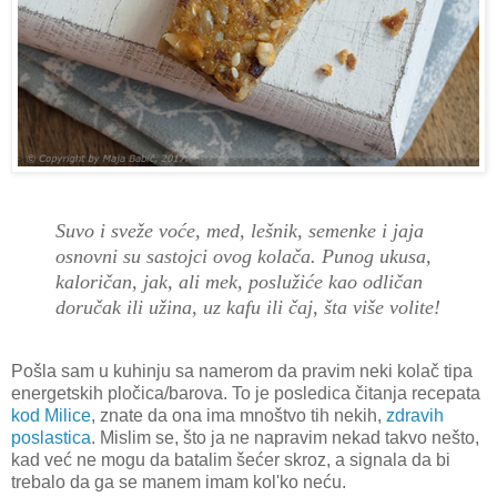
Suvo i sveže voće, med, lešnik, semenke i jaja
osnovni su sastojci ovog kolača. Punog ukusa,
kaloričan, jak, ali mek, poslužiće kao odličan
doručak ili užina, uz kafu ili čaj, šta više volite!
Pošla sam u kuhinju sa namerom da pravim neki kolač tipa
energetskih pločica/barova. To je posledica čitanja recepata
kod Milice
, znate da ona ima mnoštvo tih nekih,
zdravih
poslastica
. Mislim se, što ja ne napravim nekad takvo nešto,
kad već ne mogu da batalim šećer skroz, a signala da bi
trebalo da ga se manem imam kol'ko neću.