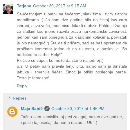
Tatjana
October 30, 2017 at 9:15 AM
Saučestvujem u patnji sa šećerom, slatkišima i svim slatkim
mamilicama :) Ja sam dve godine bila na čistoj law carb
ishrani, suvo voće, med nisu dolazili u obzir. Pošto je žudnja
za slatkim kod mene razvila pravu narkomansku zavisnost,
jednom kad sam posegnula za klasičnim kolačima, povratak
je bio nemoguć :( Šta da ti pričam, sad se baš spremam da
pročitam komentar jedne dr na tu temu, a naslov je "So
addicted to carbs. Help!"
Pločice su super, ko može da stane na jednoj :)
p.s. U petak sam pravila lenju pitu, samo sam ja dinstala
jabuke i smanjila šećer. Sinoć je otišlo poslednje parče.
Testo je famozno!
Reply
Replies
Maja Babić
October 30, 2017 at 1:46 PM
Tačno sam zamislila taj prvi zalogaj, nakon dve godine,
i posle taj osećaj, da nema nazad... Uh. :(