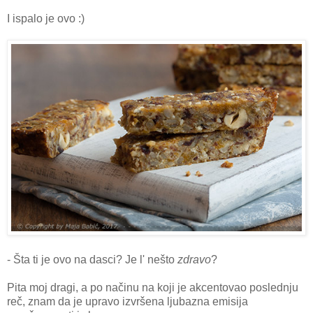
I ispalo je ovo :)
- Šta ti je ovo na dasci? Je l' nešto
zdravo
?
Pita moj dragi, a po načinu na koji je akcentovao poslednju
reč, znam da je upravo izvršena ljubazna emisija