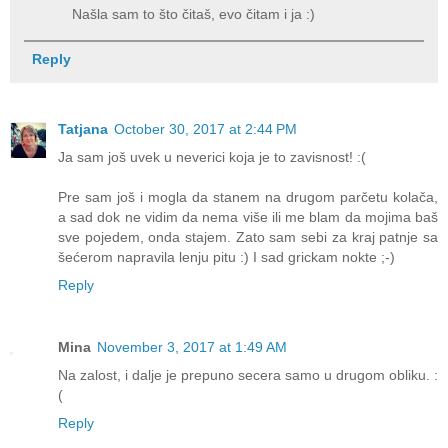
Našla sam to što čitaš, evo čitam i ja :)
Reply
Tatjana
October 30, 2017 at 2:44 PM
Ja sam još uvek u neverici koja je to zavisnost! :(
Pre sam još i mogla da stanem na drugom parčetu kolača,
a sad dok ne vidim da nema više ili me blam da mojima baš
sve pojedem, onda stajem. Zato sam sebi za kraj patnje sa
šećerom napravila lenju pitu :) I sad grickam nokte ;-)
Reply
Mina
November 3, 2017 at 1:49 AM
Na zalost, i dalje je prepuno secera samo u drugom obliku. :
(
Reply