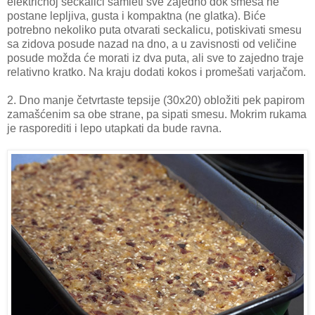
električnoj seckalici samleti sve zajedno dok smesa ne
postane lepljiva, gusta i kompaktna (ne glatka). Biće
potrebno nekoliko puta otvarati seckalicu, potiskivati smesu
sa zidova posude nazad na dno, a u zavisnosti od veličine
posude možda će morati iz dva puta, ali sve to zajedno traje
relativno kratko. Na kraju dodati kokos i promešati varjačom.
2. Dno manje četvrtaste tepsije (30x20) obložiti pek papirom
zamašćenim sa obe strane, pa sipati smesu. Mokrim rukama
je rasporediti i lepo utapkati da bude ravna.