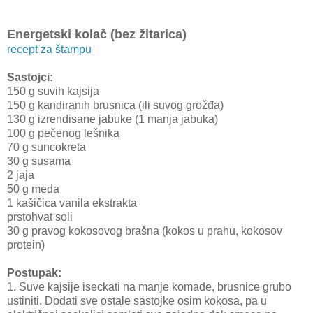
Energetski kolač (bez žitarica)
recept za štampu
Sastojci:
150 g suvih kajsija
150 g kandiranih brusnica (ili suvog grožđa)
130 g izrendisane jabuke (1 manja jabuka)
100 g pečenog lešnika
70 g suncokreta
30 g susama
2 jaja
50 g meda
1 kašičica vanila ekstrakta
prstohvat soli
30 g pravog kokosovog brašna (kokos u prahu, kokosov
protein)
Postupak:
1. Suve kajsije iseckati na manje komade, brusnice grubo
ustiniti. Dodati sve ostale sastojke osim kokosa, pa u