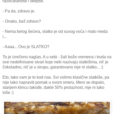
razočaranosti i skepse.
- Pa da, zdravo je.
- Onako,
baš zdravo
?
- Nema belog šećera, slatko je od suvog voća i malo meda
i...
- Aaaa... Ovo je SLATKO?
To je izrečeno naglas. A u sebi - žali bože vremena i truda na
ove nedefinisane stvari koje neki nazivaju slatkišima, nit' je
čokoladno, nit' je u sirupu, garantovano nije ni slatko... :)
Eto, tako vam je to kod nas. Svi volimo klasične slatkiše, pa
nije lako napraviti pomak u ovom smeru. Meni se dopalo,
starijem klincu takođe, dakle 50% prolaznost, nije ni tako
loše :)