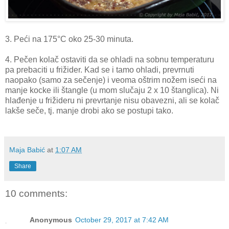
3. Peći na 175°C oko 25-30 minuta.
4. Pečen kolač ostaviti da se ohladi na sobnu temperaturu
pa prebaciti u frižider. Kad se i tamo ohladi, prevrnuti
naopako (samo za sečenje) i veoma oštrim nožem iseći na
manje kocke ili štangle (u mom slučaju 2 x 10 štanglica). Ni
hlađenje u frižideru ni prevrtanje nisu obavezni, ali se kolač
lakše seče, tj. manje drobi ako se postupi tako.
Maja Babić
at
1:07 AM
Share
10 comments:
Anonymous
October 29, 2017 at 7:42 AM