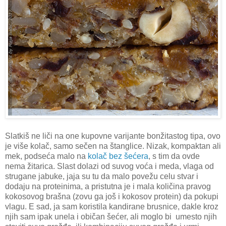
Slatkiš ne liči na one kupovne varijante bonžitastog tipa, ovo
je više kolač, samo sečen na štanglice. Nizak, kompaktan ali
mek, podseća malo na
kolač bez šećera
, s tim da ovde
nema žitarica. Slast dolazi od suvog voća i meda, vlaga od
strugane jabuke, jaja su tu da malo povežu celu stvar i
dodaju na proteinima, a pristutna je i mala količina pravog
kokosovog brašna (zovu ga još i kokosov protein) da pokupi
vlagu. E sad, ja sam koristila kandirane brusnice, dakle kroz
njih sam ipak unela i običan šećer, ali moglo bi umesto njih