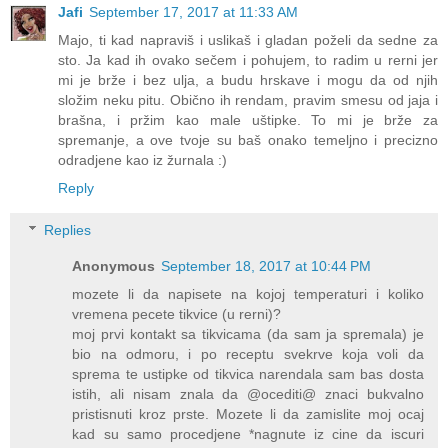
Jafi
September 17, 2017 at 11:33 AM
Majo, ti kad napraviš i uslikaš i gladan poželi da sedne za
sto. Ja kad ih ovako sečem i pohujem, to radim u rerni jer
mi je brže i bez ulja, a budu hrskave i mogu da od njih
složim neku pitu. Obično ih rendam, pravim smesu od jaja i
brašna, i pržim kao male uštipke. To mi je brže za
spremanje, a ove tvoje su baš onako temeljno i precizno
odradjene kao iz žurnala :)
Reply
Replies
Anonymous
September 18, 2017 at 10:44 PM
mozete li da napisete na kojoj temperaturi i koliko
vremena pecete tikvice (u rerni)?
moj prvi kontakt sa tikvicama (da sam ja spremala) je
bio na odmoru, i po receptu svekrve koja voli da
sprema te ustipke od tikvica narendala sam bas dosta
istih, ali nisam znala da @ocediti@ znaci bukvalno
pristisnuti kroz prste. Mozete li da zamislite moj ocaj
kad su samo procedjene *nagnute iz cine da iscuri