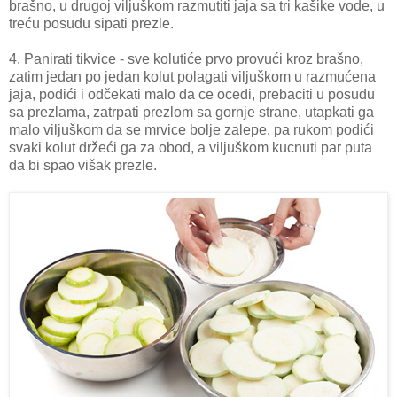
brašno, u drugoj viljuškom razmutiti jaja sa tri kašike vode, u
treću posudu sipati prezle.
4. Panirati tikvice - sve kolutiće prvo provući kroz brašno,
zatim jedan po jedan kolut polagati viljuškom u razmućena
jaja, podići i odčekati malo da ce ocedi, prebaciti u posudu
sa prezlama, zatrpati prezlom sa gornje strane, utapkati ga
malo viljuškom da se mrvice bolje zalepe, pa rukom podići
svaki kolut držeći ga za obod, a viljuškom kucnuti par puta
da bi spao višak prezle.