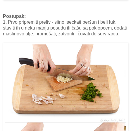
Postupak:
1. Prvo pripremiti preliv - sitno iseckati peršun i beli luk,
staviti ih u neku manju posudu ili čašu sa poklopcem, dodati
maslinovo ulje, promešati, zatvoriti i čuvati do serviranja.