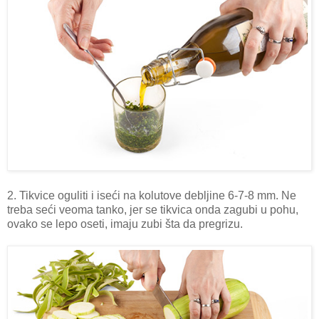
2. Tikvice oguliti i iseći na kolutove debljine 6-7-8 mm. Ne
treba seći veoma tanko, jer se tikvica onda zagubi u pohu,
ovako se lepo oseti, imaju zubi šta da pregrizu.