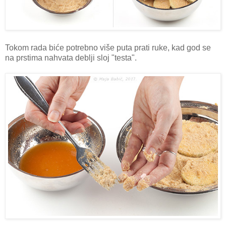
Tokom rada biće potrebno više puta prati ruke, kad god se
na prstima nahvata deblji sloj "testa".