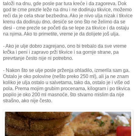
taloži na dnu, gde posle par tura kreće i da zagoreva. Dok
god te crne prezle leže na dnu i ne dodiruju tikvice, možemo
reći da je cela stvar bezbedna. Ako je nivo ulja nizak i tikvice
krenu da dodiruju dno, desiće se ono što ne želimo da se
desi - crne prezle se početi da se lepe za tikvice i da ostaju
na njima. Ako to primetite, vreme je da dolijete još ulja.
- Ako je ulje dobro zagrejano, ono bi trebalo da sve vreme
krčka i peni i zapravo prži tikvice i sa gornje strane, pa
prevrtanje često nije ni potrebno.
- Nakon što se ulje posle prženja ohladilo, izmerila sam ga.
Ostalo je oko polovine (nešto preko 250 ml), ali ja ne znam
koliko je ulja ostalo u salvetama, tako da, ostalo je i više od
pola. Prema mojim grubim procenama, kilogram i po tikvica
popilo je oko 200 ml masnoće, što stvarno mislim da nije
strašno, ako nije često.