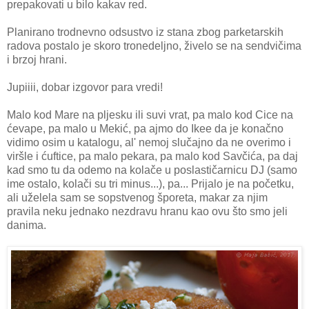
prepakovati u bilo kakav red.
Planirano trodnevno odsustvo iz stana zbog parketarskih
radova postalo je skoro tronedeljno, živelo se na sendvičima
i brzoj hrani.
Jupiiii, dobar izgovor para vredi!
Malo kod Mare na pljesku ili suvi vrat, pa malo kod Cice na
ćevape, pa malo u Mekić, pa ajmo do Ikee da je konačno
vidimo osim u katalogu, al' nemoj slučajno da ne overimo i
viršle i ćuftice, pa malo pekara, pa malo kod Savčića, pa daj
kad smo tu da odemo na kolače u poslastičarnicu DJ (samo
ime ostalo, kolači su tri minus...), pa... Prijalo je na početku,
ali uželela sam se sopstvenog šporeta, makar za njim
pravila neku jednako nezdravu hranu kao ovu što smo jeli
danima.