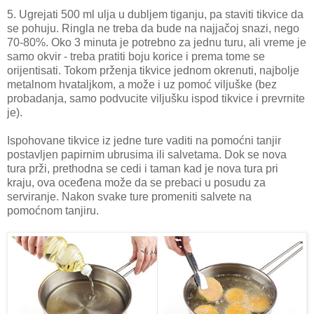
5. Ugrejati 500 ml ulja u dubljem tiganju, pa staviti tikvice da
se pohuju. Ringla ne treba da bude na najjačoj snazi, nego
70-80%. Oko 3 minuta je potrebno za jednu turu, ali vreme je
samo okvir - treba pratiti boju korice i prema tome se
orijentisati. Tokom prženja tikvice jednom okrenuti, najbolje
metalnom hvataljkom, a može i uz pomoć viljuške (bez
probadanja, samo podvucite viljušku ispod tikvice i prevrnite
je).
Ispohovane tikvice iz jedne ture vaditi na pomoćni tanjir
postavljen papirnim ubrusima ili salvetama. Dok se nova
tura prži, prethodna se cedi i taman kad je nova tura pri
kraju, ova oceđena može da se prebaci u posudu za
serviranje. Nakon svake ture promeniti salvete na
pomoćnom tanjiru.