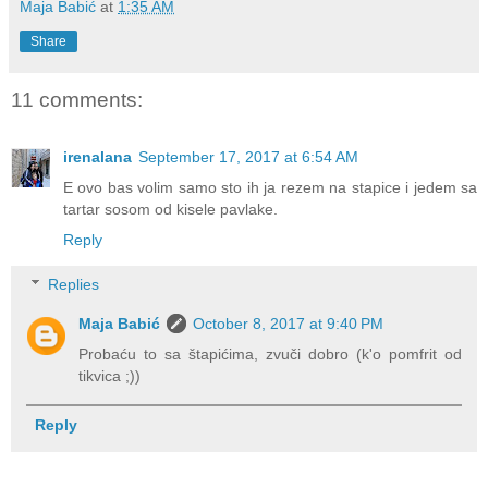
Maja Babić
at
1:35 AM
Share
11 comments:
irenalana
September 17, 2017 at 6:54 AM
E ovo bas volim samo sto ih ja rezem na stapice i jedem sa
tartar sosom od kisele pavlake.
Reply
Replies
Maja Babić
October 8, 2017 at 9:40 PM
Probaću to sa štapićima, zvuči dobro (k'o pomfrit od
tikvica ;))
Reply