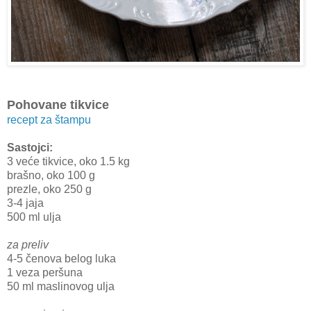
Pohovane tikvice
recept za štampu
Sastojci:
3 veće tikvice, oko 1.5 kg
brašno, oko 100 g
prezle, oko 250 g
3-4 jaja
500 ml ulja
za preliv
4-5 čenova belog luka
1 veza peršuna
50 ml maslinovog ulja