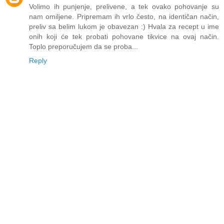
Volimo ih punjenje, prelivene, a tek ovako pohovanje su
nam omiljene. Pripremam ih vrlo često, na identičan način,
preliv sa belim lukom je obavezan :) Hvala za recept u ime
onih koji će tek probati pohovane tikvice na ovaj način.
Toplo preporučujem da se proba...
Reply