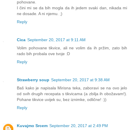
pohovane.
I čini mi se da bih mogla da ih jedem svaki dan, nikada mi
ne dosade. A ni njemu. ;)
Reply
Cica
September 20, 2017 at 9:11 AM
Volim pohovane tikvice, ali ne volim da ih pržim, zato bih
rado bih probala ove tvoje :D
Reply
Strawberry soup
September 20, 2017 at 9:38 AM
Baš kako je napisala Mirisna teka, zaboravi se na ovo jelo
od svih drugih recepata s tikvicama (a zbilja ih obožavam!).
Pohane tikvice uvijek su, bez iznimke, odlične! :))
Reply
Kuvajmo Srcem
September 20, 2017 at 2:49 PM