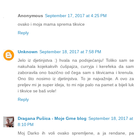
Anonymous
September 17, 2017 at 4:25 PM
ovako i moja mama sprema tikvice
Reply
Unknown
September 18, 2017 at 7:58 PM
Jelo iz djetinjstva :) hvala na podsjećanju! Toliko sam se
nakuhala kojekakvih ćušpajza, curryja i kerefeka da sam
zaboravila ono bazično od čega sam s tikvicama i krenula.
Ono što nosimo iz djetinjstva. To je najvažnije. A ovo za
preljev mi je super ideja, to mi nije palo na pamet a bijeli luk
i tikvice se baš vole!
Reply
Dragana Pušica - Moje Grne blog
September 18, 2017 at
8:10 PM
Moj Darko ih voli ovako spremljene, a ja rendane, pa