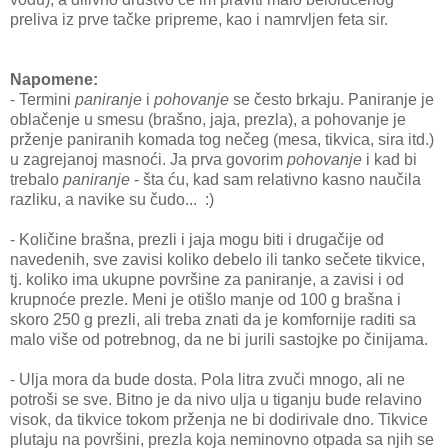
preliva iz prve tačke pripreme, kao i namrvljen feta sir.
Napomene:
- Termini
paniranje
i
pohovanje
se često brkaju. Paniranje je
oblačenje u smesu (brašno, jaja, prezla), a pohovanje je
prženje paniranih komada tog nečeg (mesa, tikvica, sira itd.)
u zagrejanoj masnoći. Ja prva govorim
pohovanje
i kad bi
trebalo
paniranje
- šta ću, kad sam relativno kasno naučila
razliku, a navike su čudo... :)
- Količine brašna, prezli i jaja mogu biti i drugačije od
navedenih, sve zavisi koliko debelo ili tanko sečete tikvice,
tj. koliko ima ukupne površine za paniranje, a zavisi i od
krupnoće prezle. Meni je otišlo manje od 100 g brašna i
skoro 250 g prezli, ali treba znati da je komfornije raditi sa
malo više od potrebnog, da ne bi jurili sastojke po činijama.
- Ulja mora da bude dosta. Pola litra zvuči mnogo, ali ne
potroši se sve. Bitno je da nivo ulja u tiganju bude relavino
visok, da tikvice tokom prženja ne bi dodirivale dno. Tikvice
plutaju na površini, prezla koja neminovno otpada sa njih se