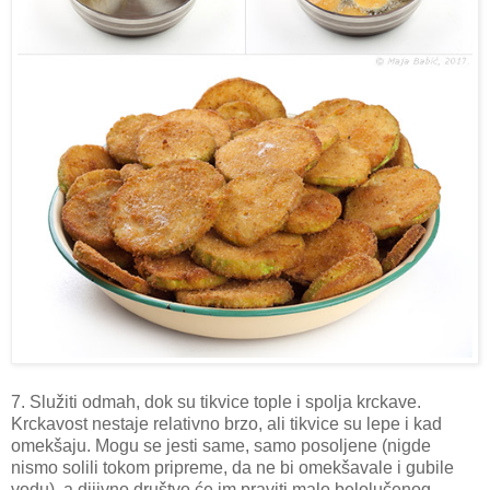
7. Služiti odmah, dok su tikvice tople i spolja krckave.
Krckavost nestaje relativno brzo, ali tikvice su lepe i kad
omekšaju. Mogu se jesti same, samo posoljene (nigde
nismo solili tokom pripreme, da ne bi omekšavale i gubile
vodu), a diiivno društvo će im praviti malo belolučenog