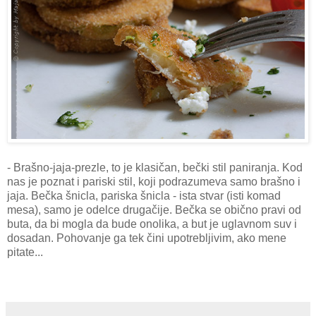
- Brašno-jaja-prezle, to je klasičan, bečki stil paniranja. Kod
nas je poznat i pariski stil, koji podrazumeva samo brašno i
jaja. Bečka šnicla, pariska šnicla - ista stvar (isti komad
mesa), samo je odelce drugačije. Bečka se obično pravi od
buta, da bi mogla da bude onolika, a but je uglavnom suv i
dosadan. Pohovanje ga tek čini upotrebljivim, ako mene
pitate...