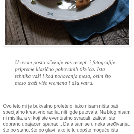
U ovom postu očekuje vas recept i fotografije
pripreme klasično pohovanih tikvica. Ista
tehnika važi i kod pohovanja mesa, osim što
meso traži više vremena i tišu vatru.
Ovo leto mi je bukvalno proletelo, iako nisam ništa baš
specijalno kreativno radila, niti igde putovala. Na blog nisam
ni mislila, a vi koji ste eventualno svraćali, zaticali ste
dobrano ubajaćen spanać... Dala sam se u neka sređivanja,
što po stanu, što po glavi, ako je tu uopšte moguće išta