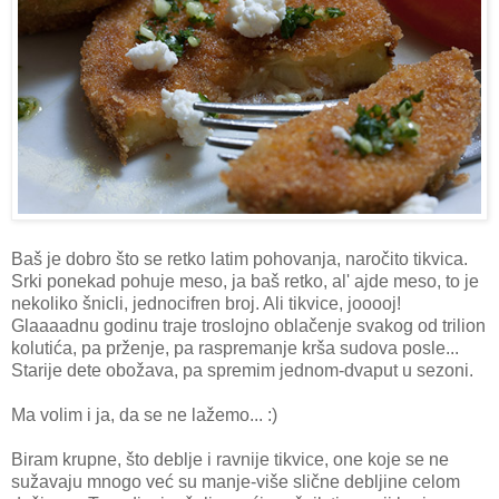
Baš je dobro što se retko latim pohovanja, naročito tikvica.
Srki ponekad pohuje meso, ja baš retko, al' ajde meso, to je
nekoliko šnicli, jednocifren broj. Ali tikvice, jooooj!
Glaaaadnu godinu traje troslojno oblačenje svakog od trilion
kolutića, pa prženje, pa raspremanje krša sudova posle...
Starije dete obožava, pa spremim jednom-dvaput u sezoni.
Ma volim i ja, da se ne lažemo... :)
Biram krupne, što deblje i ravnije tikvice, one koje se ne
sužavaju mnogo već su manje-više slične debljine celom