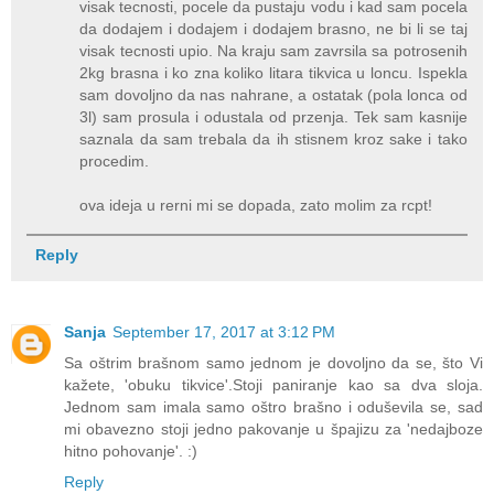
visak tecnosti, pocele da pustaju vodu i kad sam pocela
da dodajem i dodajem i dodajem brasno, ne bi li se taj
visak tecnosti upio. Na kraju sam zavrsila sa potrosenih
2kg brasna i ko zna koliko litara tikvica u loncu. Ispekla
sam dovoljno da nas nahrane, a ostatak (pola lonca od
3l) sam prosula i odustala od przenja. Tek sam kasnije
saznala da sam trebala da ih stisnem kroz sake i tako
procedim.
ova ideja u rerni mi se dopada, zato molim za rcpt!
Reply
Sanja
September 17, 2017 at 3:12 PM
Sa oštrim brašnom samo jednom je dovoljno da se, što Vi
kažete, 'obuku tikvice'.Stoji paniranje kao sa dva sloja.
Jednom sam imala samo oštro brašno i oduševila se, sad
mi obavezno stoji jedno pakovanje u špajizu za 'nedajboze
hitno pohovanje'. :)
Reply