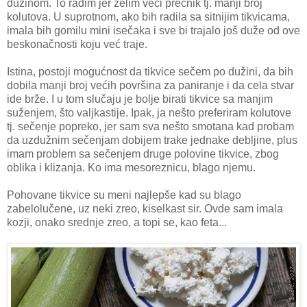
dužinom. To radim jer želim veći prečnik tj. manji broj
kolutova. U suprotnom, ako bih radila sa sitnijim tikvicama,
imala bih gomilu mini isečaka i sve bi trajalo još duže od ove
beskonačnosti koju već traje.
Istina, postoji mogućnost da tikvice sečem po dužini, da bih
dobila manji broj većih površina za paniranje i da cela stvar
ide brže. I u tom slučaju je bolje birati tikvice sa manjim
suženjem, što valjkastije. Ipak, ja nešto preferiram kolutove
tj. sečenje popreko, jer sam sva nešto smotana kad probam
da uzdužnim sečenjam dobijem trake jednake debljine, plus
imam problem sa sečenjem druge polovine tikvice, zbog
oblika i klizanja. Ko ima mesoreznicu, blago njemu.
Pohovane tikvice su meni najlepše kad su blago
zabelolučene, uz neki zreo, kiselkast sir. Ovde sam imala
kozji, onako srednje zreo, a topi se, kao feta...