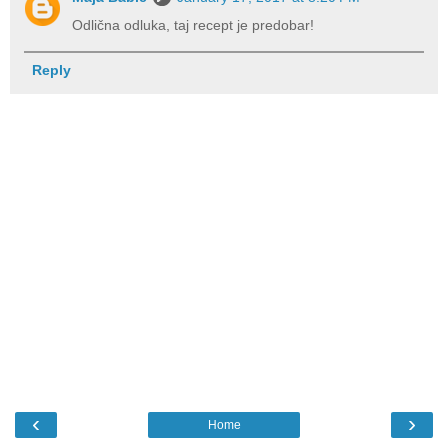
Odlična odluka, taj recept je predobar!
Reply
‹
›
Home