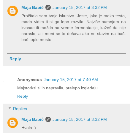
Maja Babić
January 15, 2017 at 3:32 PM
Pročitala sam tvoje iskustvo. Jeste, jako je meko testo,
mada vidim ti si ga lepo razvila. Najviše sumnjam na
kvasac ili možda na vreme fermentacije, kažeš da nije
naraslo, a i meni se to dešava ako ne stavim na baš-
baš toplo mesto.
Reply
Anonymous
January 15, 2017 at 7:40 AM
Majstorksi si ih napravila, prelepo izgledaju
Reply
Replies
Maja Babić
January 15, 2017 at 3:32 PM
Hvala :)