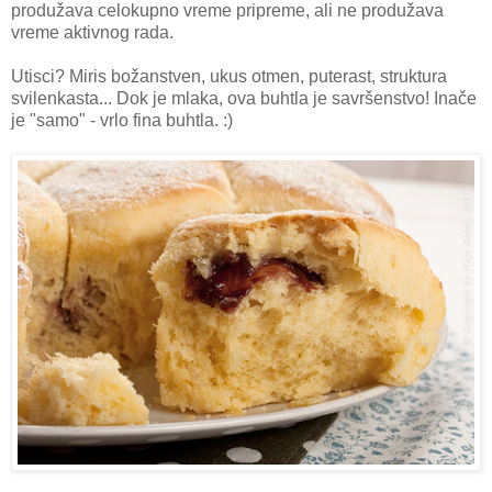
produžava celokupno vreme pripreme, ali ne produžava
vreme aktivnog rada.
Utisci? Miris božanstven, ukus otmen, puterast, struktura
svilenkasta... Dok je mlaka, ova buhtla je savršenstvo! Inače
je "samo" - vrlo fina buhtla. :)