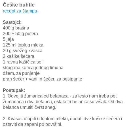
Češke buhtle
recept za štampu
Sastojci:
400 g brašna
200 + 50 g putera
5 jaja
125 ml toplog mleka
20 g svežeg kvasca
2 kašike šećera
1 ravna kašičica soli
strugana korica jednog limuna
džem, za punjenje
prah šećer + vanilin šećer, za posipanje
Postupak:
1. Odvojiti žumanca od belanaca - za testo nam treba pet
žumanaca i dva belanca, ostala tri belanca su višak. Od dva
belanca umutiti čvrst sneg.
2. Kvasac otopiti u toplom mleku, dodati dve kašike šećera i
ostaviti da zapeni po površini.