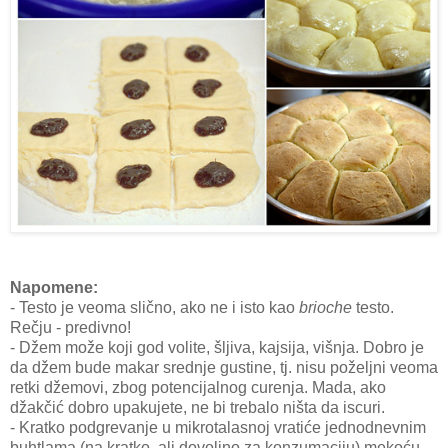
Napomene:
- Testo je veoma slično, ako ne i isto kao
brioche
testo.
Rečju - predivno!
- Džem može koji god volite, šljiva, kajsija, višnja. Dobro je
da džem bude makar srednje gustine, tj. nisu poželjni veoma
retki džemovi, zbog potencijalnog curenja. Mada, ako
džakčić dobro upakujete, ne bi trebalo ništa da iscuri.
- Kratko podgrevanje u mikrotalasnoj vratiće jednodnevnim
buhtlama (na kratko, ali dovoljno za konzumaciju) mekoću