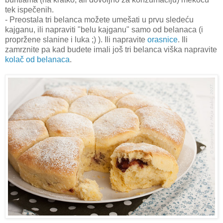
tek ispečenih.
- Preostala tri belanca možete umešati u prvu sledeću
kajganu, ili napraviti "belu kajganu" samo od belanaca (i
propržene slanine i luka ;) ). Ili napravite
orasnice
. Ili
zamrznite pa kad budete imali još tri belanca viška napravite
kolač od belanaca
.