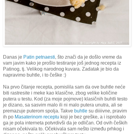
Danas je
Patin petnaesti
, što znači da je došlo vreme da
vam javim kako je prošlo testiranje još jednog recepta iz
Patinog, tj. Velikog narodnog kuvara. Zadatak je bio da
napravimo buhtle, i to češke :)
Na prvo čitanje recepta, pomislila sam da ove buhtle neće
biti rastresite i meke kao klasične, zbog velike količine
putera u testu. Kod (za moje pojmove) klasičnih buhtli testo
je dizano, sa sasvim malo ili ni malo putera unutra, ali se
premazuje puterom spolja. Takve
buhtle
su diiiivne, pravim
ih po
Masaterinom receptu
koji je bez greške, a i isprobalo
ga je pola interneta potvrdivši da je odličan. Od ovih čeških
nisam očekivala to. Očekivala sam nešto između prhkog i