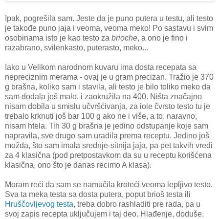
Ipak, pogrešila sam. Jeste da je puno putera u testu, ali testo
je takođe puno jaja i veoma, veoma meko! Po sastavu i svim
osobinama isto je kao testo za
brioche
, a ono je fino i
razabrano, svilenkasto, puterasto, meko...
Iako u Velikom narodnom kuvaru ima dosta recepata sa
nepreciznim merama - ovaj je u gram precizan. Tražio je 370
g brašna, koliko sam i stavila, ali testo je bilo toliko meko da
sam dodala još malo, i zaokružila na 400. Ništa značajno
nisam dobila u smislu učvršćivanja, za iole čvrsto testo tu je
trebalo krknuti još bar 100 g ako ne i više, a to, naravno,
nisam htela. Tih 30 g brašna je jedino odstupanje koje sam
napravila, sve drugo sam uradila prema receptu. Jedino još
možda, što sam imala srednje-sitnija jaja, pa pet takvih vredi
za 4 klasična (pod pretpostavkom da su u receptu korišćena
klasična, ono što je danas recimo A klasa).
Moram reći da sam se namučila kroteći veoma lepljivo testo.
Sva ta meka testa sa dosta putera, poput brioš testa ili
Hruščovljevog testa
, treba dobro rashladiti pre rada, pa u
svoj zapis recepta uključujem i taj deo. Hlađenje, doduše,