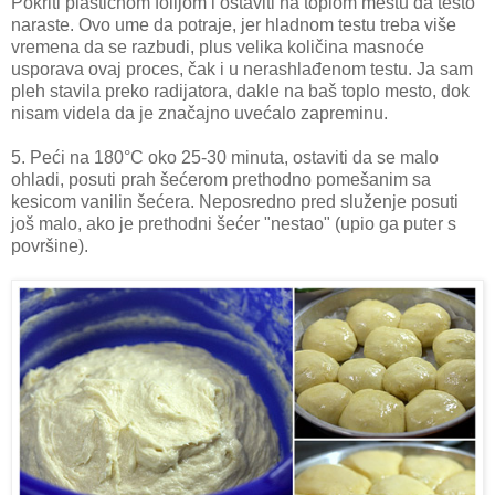
Pokriti plastičnom folijom i ostaviti na toplom mestu da testo
naraste. Ovo ume da potraje, jer hladnom testu treba više
vremena da se razbudi, plus velika količina masnoće
usporava ovaj proces, čak i u nerashlađenom testu. Ja sam
pleh stavila preko radijatora, dakle na baš toplo mesto, dok
nisam videla da je značajno uvećalo zapreminu.
5. Peći na 180°C oko 25-30 minuta, ostaviti da se malo
ohladi, posuti prah šećerom prethodno pomešanim sa
kesicom vanilin šećera. Neposredno pred služenje posuti
još malo, ako je prethodni šećer "nestao" (upio ga puter s
površine).