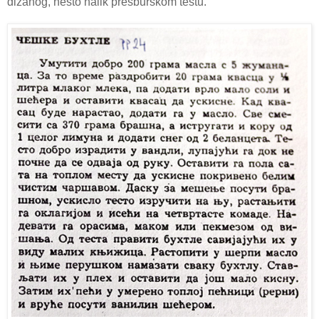
dizanog, nešto nalik presburškom testu.