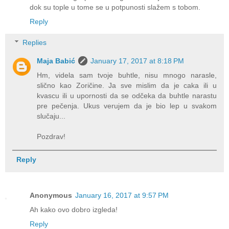
dok su tople u tome se u potpunosti slažem s tobom.
Reply
Replies
Maja Babić
January 17, 2017 at 8:18 PM
Hm, videla sam tvoje buhtle, nisu mnogo narasle,
slično kao Zoričine. Ja sve mislim da je caka ili u
kvascu ili u upornosti da se odčeka da buhtle narastu
pre pečenja. Ukus verujem da je bio lep u svakom
slučaju...
Pozdrav!
Reply
Anonymous
January 16, 2017 at 9:57 PM
Ah kako ovo dobro izgleda!
Reply