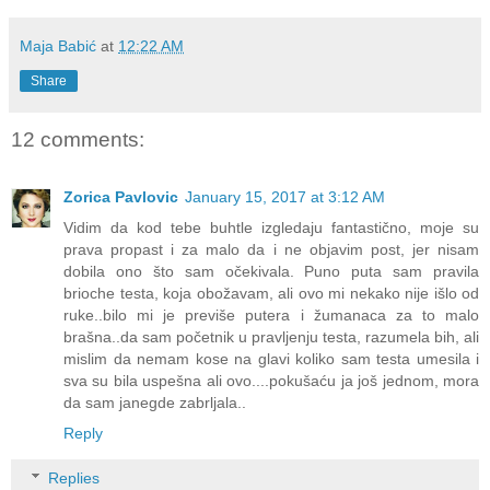
Maja Babić
at
12:22 AM
Share
12 comments:
Zorica Pavlovic
January 15, 2017 at 3:12 AM
Vidim da kod tebe buhtle izgledaju fantastično, moje su
prava propast i za malo da i ne objavim post, jer nisam
dobila ono što sam očekivala. Puno puta sam pravila
brioche testa, koja obožavam, ali ovo mi nekako nije išlo od
ruke..bilo mi je previše putera i žumanaca za to malo
brašna..da sam početnik u pravljenju testa, razumela bih, ali
mislim da nemam kose na glavi koliko sam testa umesila i
sva su bila uspešna ali ovo....pokušaću ja još jednom, mora
da sam janegde zabrljala..
Reply
Replies