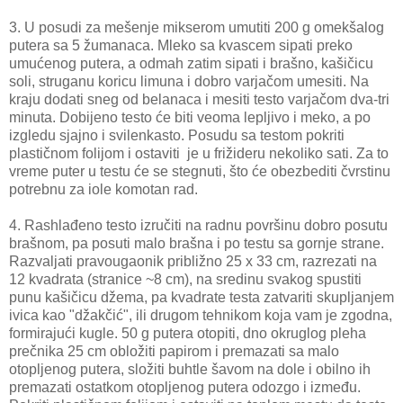
3. U posudi za mešenje mikserom umutiti 200 g omekšalog
putera sa 5 žumanaca. Mleko sa kvascem sipati preko
umućenog putera, a odmah zatim sipati i brašno, kašičicu
soli, struganu koricu limuna i dobro varjačom umesiti. Na
kraju dodati sneg od belanaca i mesiti testo varjačom dva-tri
minuta. Dobijeno testo će biti veoma lepljivo i meko, a po
izgledu sjajno i svilenkasto. Posudu sa testom pokriti
plastičnom folijom i ostaviti je u frižideru nekoliko sati. Za to
vreme puter u testu će se stegnuti, što će obezbediti čvrstinu
potrebnu za iole komotan rad.
4. Rashlađeno testo izručiti na radnu površinu dobro posutu
brašnom, pa posuti malo brašna i po testu sa gornje strane.
Razvaljati pravougaonik približno 25 x 33 cm, razrezati na
12 kvadrata (stranice ~8 cm), na sredinu svakog spustiti
punu kašičicu džema, pa kvadrate testa zatvariti skupljanjem
ivica kao "džakčić", ili drugom tehnikom koja vam je zgodna,
formirajući kugle. 50 g putera otopiti, dno okruglog pleha
prečnika 25 cm obložiti papirom i premazati sa malo
otopljenog putera, složiti buhtle šavom na dole i obilno ih
premazati ostatkom otopljenog putera odozgo i između.