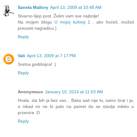
Sanela Mallory
April 13, 2009 at 10:48 AM
Stvarno lijep post. Želim vam sve najbolje!
Na mojem blogu
U mojoj kuhinji 1
, ako hoćeš, možeš
preuzeti nagradicu:)
Reply
Vali
April 13, 2009 at 7:17 PM
Sretna godišnjica! :)
Reply
Anonymous
January 10, 2014 at 11:53 AM
Hvala, sta bih ja bez vas... Baka sad nije tu, samo brat i ja,
a nikad mi ne bi palo na pamet da se stavlja mleko u
przenice :D
Reply