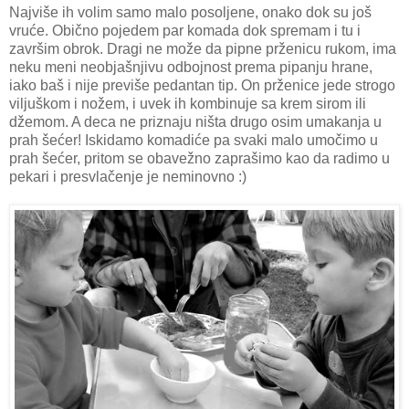
Najviše ih volim samo malo posoljene, onako dok su još
vruće. Obično pojedem par komada dok spremam i tu i
završim obrok. Dragi ne može da pipne prženicu rukom, ima
neku meni neobjašnjivu odbojnost prema pipanju hrane,
iako baš i nije previše pedantan tip. On prženice jede strogo
viljuškom i nožem, i uvek ih kombinuje sa krem sirom ili
džemom. A deca ne priznaju ništa drugo osim umakanja u
prah šećer! Iskidamo komadiće pa svaki malo umočimo u
prah šećer, pritom se obavežno zaprašimo kao da radimo u
pekari i presvlačenje je neminovno :)