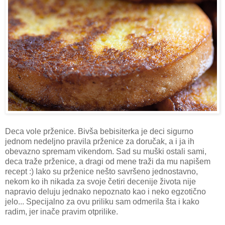
Deca vole prženice. Bivša bebisiterka je deci sigurno
jednom nedeljno pravila prženice za doručak, a i ja ih
obevazno spremam vikendom. Sad su muški ostali sami,
deca traže prženice, a dragi od mene traži da mu napišem
recept :) Iako su prženice nešto savršeno jednostavno,
nekom ko ih nikada za svoje četiri decenije života nije
napravio deluju jednako nepoznato kao i neko egzotično
jelo... Specijalno za ovu priliku sam odmerila šta i kako
radim, jer inače pravim otprilike.