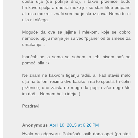
dosta ulja (da pokrije dno), i takve prženice budu
hrskave spolja a unutra meke jer se stari hleb potpario
ali nisu mokre - znači sredina je skroz suva. Nema tu ni
ulja ni ničega.
Moguće da ove sa jajima i mlekom, koje se dobro
namoče, upiju manje jer su već "pijane" od te smese za
umakanje...
Ispričah se ja sama sa sobom, a tebi nisam baš od
pomoći bila : /
Ne znam na kakvom tiganju radiš, ali kad staviš malo
ulja na teflon, recimo dve kašike, i na to spustiš tri-četiri
prženice, one zaista ne mogu da popiju više nego što
im daš... Nemam bolju ideju :)
Pozdrav!
Anonymous
April 10, 2015 at 6:26 PM
Hvala na odgovoru. Pokušaću ovih dana opet (po stoti