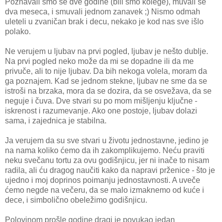
Poznavali smo se dve godine (bili smo kolege), muvali se
dva meseca, i smuvali jednom zanavek ;) Nismo odmah
uleteli u zvaničan brak i decu, nekako je kod nas sve išlo
polako.
Ne verujem u ljubav na prvi pogled, ljubav je nešto dublje.
Na prvi pogled neko može da mi se dopadne ili da me
privuče, ali to nije ljubav. Da bih nekoga volela, moram da
ga poznajem. Kad se jednom stekne, ljubav ne sme da se
istroši na brzaka, mora da se dozira, da se osvežava, da se
neguje i čuva. Dve stvari su po mom mišljenju ključne -
iskrenost i razumevanje. Ako one postoje, ljubav dolazi
sama, i zajednica je stabilna.
Ja verujem da su sve stvari u životu jednostavne, jedino je
na nama koliko ćemo da ih zakomplikujemo. Neću praviti
neku svečanu tortu za ovu godišnjicu, jer ni inače to nisam
radila, ali ću dragog naučiti kako da napravi prženice - što je
ujedno i moj doprinos poimanju jednostavnosti. A uveče
ćemo negde na večeru, da se malo izmaknemo od kuće i
dece, i simbolično obeležimo godišnjicu.
Polovinom prošle godine dragi je povukao jedan