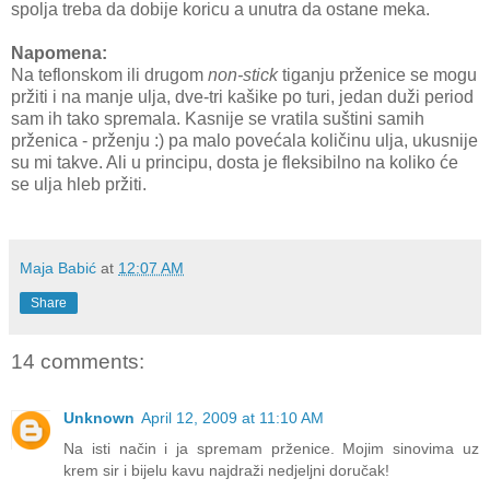
spolja treba da dobije koricu a unutra da ostane meka.
Napomena:
Na teflonskom ili drugom
non-stick
tiganju prženice se mogu
pržiti i na manje ulja, dve-tri kašike po turi, jedan duži period
sam ih tako spremala. Kasnije se vratila suštini samih
prženica - prženju :) pa malo povećala količinu ulja, ukusnije
su mi takve. Ali u principu, dosta je fleksibilno na koliko će
se ulja hleb pržiti.
Maja Babić
at
12:07 AM
Share
14 comments:
Unknown
April 12, 2009 at 11:10 AM
Na isti način i ja spremam prženice. Mojim sinovima uz
krem sir i bijelu kavu najdraži nedjeljni doručak!