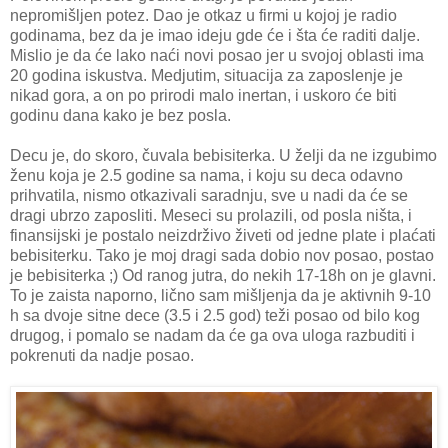
nepromišljen potez. Dao je otkaz u firmi u kojoj je radio
godinama, bez da je imao ideju gde će i šta će raditi dalje.
Mislio je da će lako naći novi posao jer u svojoj oblasti ima
20 godina iskustva. Medjutim, situacija za zaposlenje je
nikad gora, a on po prirodi malo inertan, i uskoro će biti
godinu dana kako je bez posla.
Decu je, do skoro, čuvala bebisiterka. U želji da ne izgubimo
ženu koja je 2.5 godine sa nama, i koju su deca odavno
prihvatila, nismo otkazivali saradnju, sve u nadi da će se
dragi ubrzo zaposliti. Meseci su prolazili, od posla ništa, i
finansijski je postalo neizdrživo živeti od jedne plate i plaćati
bebisiterku. Tako je moj dragi sada dobio nov posao, postao
je bebisiterka ;) Od ranog jutra, do nekih 17-18h on je glavni.
To je zaista naporno, lično sam mišljenja da je aktivnih 9-10
h sa dvoje sitne dece (3.5 i 2.5 god) teži posao od bilo kog
drugog, i pomalo se nadam da će ga ova uloga razbuditi i
pokrenuti da nadje posao.