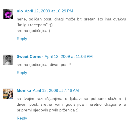
nlo
April 12, 2009 at 10:29 PM
hehe, odličan post, dragi može biti sretan što ima ovakvu
"knjigu recepata" :))
sretna godišnjica:)
Reply
Sweet Corner
April 12, 2009 at 11:06 PM
sretna godisnjica, divan post!!
Reply
Monika
April 13, 2009 at 7:46 AM
sa tvojim razmišljanjima o ljubavi se potpuno slažem :)
divan post...sretna vam godišnjica i sretno dragome u
pripremi njegovih prvih prženica :)
Reply