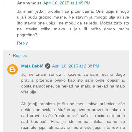
Anonymous
April 10, 2015 at 1:49 PM
Ja imam jedan problem sa prženicama. One upiju mnogo
ulja i budu grozno masne. Ne stavim ja mnogo ulja ali sve
što stavim one upiju i ne mogu da se jedu. Možda zato što
ne stavim toliko mleka u jaja ili nešto drugo radim
pogrešno?
Reply
Replies
Maja Babić
April 10, 2015 at 2:38 PM
Joj ne znam šta da ti kažem. Ja sam recimo dugo
pravila prženice ovako kao što sam ovde objasnila,
dosta namočene, pa nekad na malo, a nekad na malo
više ulja.
Ali (moj) problem je što se meni takve prženice više
nešto i ne sviđaju. Muž ih uglavnom pravi i to kako on
sad pravi je više "restoranski" način, i recimo taj mi je
sad baš-baš. Fora je što nema mleka, samo se
razmute jaja, ali naravno mora više jaja, i to ide na