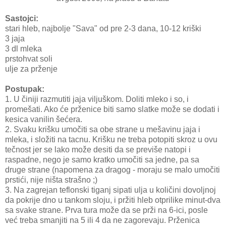
Sastojci:
stari hleb, najbolje "Sava" od pre 2-3 dana, 10-12 kriški
3 jaja
3 dl mleka
prstohvat soli
ulje za prženje
Postupak:
1. U činiji razmutiti jaja viljuškom. Doliti mleko i so, i
promešati. Ako će prženice biti samo slatke može se dodati i
kesica vanilin šećera.
2. Svaku krišku umočiti sa obe strane u mešavinu jaja i
mleka, i složiti na tacnu. Krišku ne treba potopiti skroz u ovu
tečnost jer se lako može desiti da se previše natopi i
raspadne, nego je samo kratko umočiti sa jedne, pa sa
druge strane (napomena za dragog - moraju se malo umočiti
prstići, nije ništa strašno ;)
3. Na zagrejan teflonski tiganj sipati ulja u količini dovoljnoj
da pokrije dno u tankom sloju, i pržiti hleb otprilike minut-dva
sa svake strane. Prva tura može da se prži na 6-ici, posle
već treba smanjiti na 5 ili 4 da ne zagorevaju. Prženica