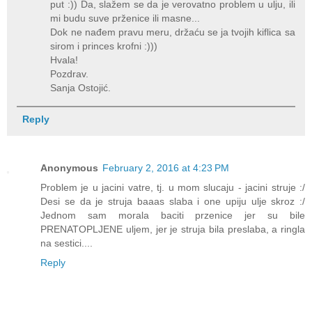
put :)) Da, slažem se da je verovatno problem u ulju, ili
mi budu suve prženice ili masne...
Dok ne nađem pravu meru, držaću se ja tvojih kiflica sa
sirom i princes krofni :)))
Hvala!
Pozdrav.
Sanja Ostojić.
Reply
Anonymous
February 2, 2016 at 4:23 PM
Problem je u jacini vatre, tj. u mom slucaju - jacini struje :/
Desi se da je struja baaas slaba i one upiju ulje skroz :/
Jednom sam morala baciti przenice jer su bile
PRENATOPLJENE uljem, jer je struja bila preslaba, a ringla
na sestici....
Reply