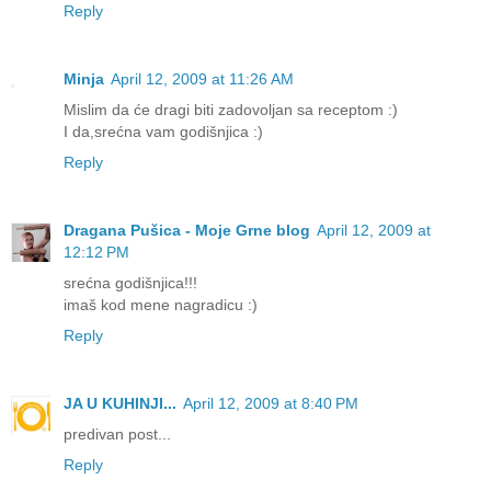
Reply
Minja
April 12, 2009 at 11:26 AM
Mislim da će dragi biti zadovoljan sa receptom :)
I da,srećna vam godišnjica :)
Reply
Dragana Pušica - Moje Grne blog
April 12, 2009 at
12:12 PM
srećna godišnjica!!!
imaš kod mene nagradicu :)
Reply
JA U KUHINJI...
April 12, 2009 at 8:40 PM
predivan post...
Reply