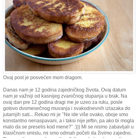
Ovaj post je posvećen mom dragom.
Danas nam je 12 godina zajedničkog života. Ovaj datum
nam je važniji od kasnijeg zvaničnog stupanja u brak. Na
ovaj dan pre 12 godina dragi me je uzeo za ruku, posle
gotovo dvomesečnog muvanja i svakodnevnih izlazaka do
jutarnjih sati... Rekao mi je "Ne ide više ovako, oboje smo
konstantno nenaspavani, a i taksi nije jeftin, pa ako bi mogla
malo da se preselis kod mene?" :))) Mi se nismo zabavljali u
klasičnom smislu, mi smo odmah počeli da živimo zajedno.