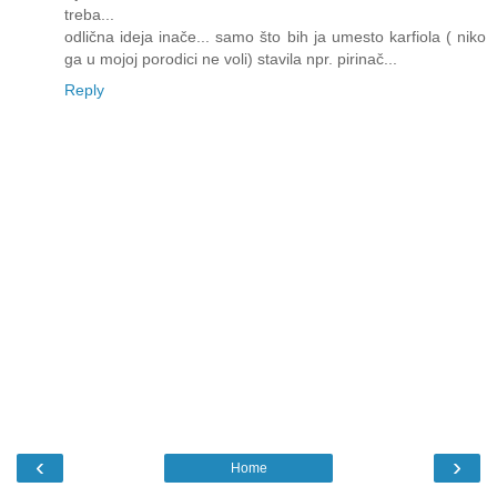
treba...
odlična ideja inače... samo što bih ja umesto karfiola ( niko
ga u mojoj porodici ne voli) stavila npr. pirinač...
Reply
‹
›
Home