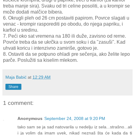
treba manje sira). Svaku od tri celine posoliti, a u krompir se
može dodati malčice bibera.
6. Okrugli pleh od 26 cm postaviti papirom. Povrce slagati u
venac - krompir rasporediti po obodu, do njega papriku, i
karfiol u sredinu.
7. Peći oko sat vremena na 180 ili duže, zavisno od rerne.
Povrće treba da se ukrčka u svom soku i da "zasuši". Kad
uhvati koricu i intenzivno zamiriše, gotovo je.
8. Ostaviti da se potpuno ohladi pre sečenja, ako želite lepo
parče. Poslužiti sa kiselim mlekom.
Maja Babić
at
12:29 AM
Share
1 comment:
Anonymous
September 24, 2008 at 9:20 PM
tako sam se ja sad natovarila u nedelju iz sela...strašno...ali
i ja volim da imam uvek, nikad neznaš šta će kada da ti