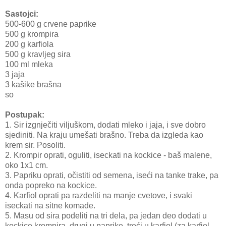
Sastojci:
500-600 g crvene paprike
500 g krompira
200 g karfiola
500 g kravljeg sira
100 ml mleka
3 jaja
3 kašike brašna
so
Postupak:
1. Sir izgnječiti viljuškom, dodati mleko i jaja, i sve dobro
sjediniti. Na kraju umešati brašno. Treba da izgleda kao
krem sir. Posoliti.
2. Krompir oprati, oguliti, iseckati na kockice - baš malene,
oko 1x1 cm.
3. Papriku oprati, očistiti od semena, iseći na tanke trake, pa
onda popreko na kockice.
4. Karfiol oprati pa razdeliti na manje cvetove, i svaki
iseckati na sitne komade.
5. Masu od sira podeliti na tri dela, pa jedan deo dodati u
kockice krompira, drugi u paprike, treći u karfiol (za karfiol