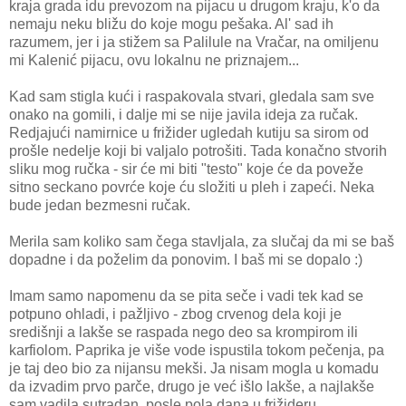
kraja grada idu prevozom na pijacu u drugom kraju, k'o da
nemaju neku bližu do koje mogu pešaka. Al' sad ih
razumem, jer i ja stižem sa Palilule na Vračar, na omiljenu
mi Kalenić pijacu, ovu lokalnu ne priznajem...
Kad sam stigla kući i raspakovala stvari, gledala sam sve
onako na gomili, i dalje mi se nije javila ideja za ručak.
Redjajući namirnice u frižider ugledah kutiju sa sirom od
prošle nedelje koji bi valjalo potrošiti. Tada konačno stvorih
sliku mog ručka - sir će mi biti "testo" koje će da poveže
sitno seckano povrće koje ću složiti u pleh i zapeći. Neka
bude jedan bezmesni ručak.
Merila sam koliko sam čega stavljala, za slučaj da mi se baš
dopadne i da poželim da ponovim. I baš mi se dopalo :)
Imam samo napomenu da se pita seče i vadi tek kad se
potpuno ohladi, i pažljivo - zbog crvenog dela koji je
središnji a lakše se raspada nego deo sa krompirom ili
karfiolom. Paprika je više vode ispustila tokom pečenja, pa
je taj deo bio za nijansu mekši. Ja nisam mogla u komadu
da izvadim prvo parče, drugo je već išlo lakše, a najlakše
sam vadila sutradan, posle pola dana u frižideru.