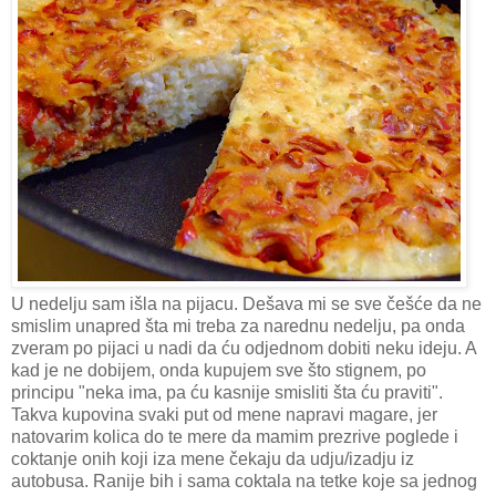
U nedelju sam išla na pijacu. Dešava mi se sve češće da ne
smislim unapred šta mi treba za narednu nedelju, pa onda
zveram po pijaci u nadi da ću odjednom dobiti neku ideju. A
kad je ne dobijem, onda kupujem sve što stignem, po
principu "neka ima, pa ću kasnije smisliti šta ću praviti".
Takva kupovina svaki put od mene napravi magare, jer
natovarim kolica do te mere da mamim prezrive poglede i
coktanje onih koji iza mene čekaju da udju/izadju iz
autobusa. Ranije bih i sama coktala na tetke koje sa jednog