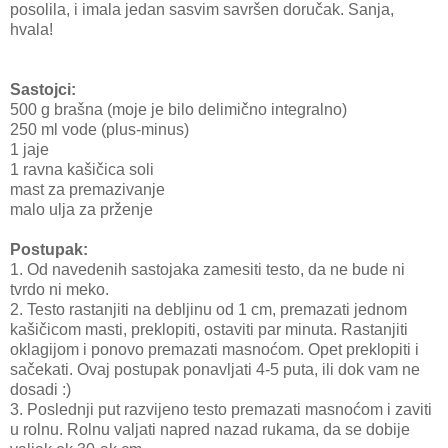
posolila, i imala jedan sasvim savršen doručak. Sanja,
hvala!
Sastojci:
500 g brašna (moje je bilo delimično integralno)
250 ml vode (plus-minus)
1 jaje
1 ravna kašičica soli
mast za premazivanje
malo ulja za prženje
Postupak:
1. Od navedenih sastojaka zamesiti testo, da ne bude ni
tvrdo ni meko.
2. Testo rastanjiti na debljinu od 1 cm, premazati jednom
kašičicom masti, preklopiti, ostaviti par minuta. Rastanjiti
oklagijom i ponovo premazati masnoćom. Opet preklopiti i
sačekati. Ovaj postupak ponavljati 4-5 puta, ili dok vam ne
dosadi :)
3. Poslednji put razvijeno testo premazati masnoćom i zaviti
u rolnu. Rolnu valjati napred nazad rukama, da se dobije