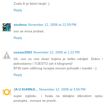
Zvala ih je leteći tanjiri :)
Reply
studena
November 12, 2008 at 12:59 PM
ovo se mora probati.
Reply
cosmo2503
November 12, 2008 at 1:22 PM
Uh, ovo su one stvari kojima je teško odoljeti. Dobro i
jednostavno i TIJESTO (ah ti kilogrami)!
BTW osim odličnog recepta moram pohvaliti i manikir :-)
Reply
JA U KUHINJI...
November 12, 2008 at 3:56 PM
super izgleda... i hvala na detaljno slikovitom opisu
postupka...morace se praviti...