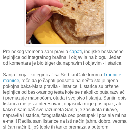
Pre nekog vremena sam pravila
čapati
, indijske beskvasne
lepinjice od integralnog brašna, i objavila na blogu. Jedan
od komentara je bio triger da napravim i objavim - listarice.
Sanja, moja "koleginica" sa SerbianCafe foruma
Trudnice i
mamice
, reče da je čapati podsetio na nešto što je njena
pokojna baka-Mara pravila - listarice. Listarice su pržene
lepinjice od beskvasnog testa koje se nekoliko puta razvlači
i premazuje masnoćom, otuda i svojstvo listanja. Sanjin opis
listarica me je zainteresovao, objasnila mi je postupak, ali
kako nisam baš sve razumela Sanja je zasukala rukave,
napravila listarice, fotografisala ceo postupak i poslala mi na
e-mail! Radila sam listarice na isti način (ahm, dobro, veoma
sličan način!), još tople ih tanko premazala puterom i