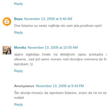
Reply
Вера
November 13, 2008 at 9:46 AM
Ove listarice su nesto najfinije sto sam jela,predivan opis!
Reply
Monika
November 13, 2008 at 10:00 AM
sjajno izgledaju...hvala na detaljnom opisu postupka i
slikama...sad još samo moram naći dovoljno vremena da ih
isprobam :))
Reply
Anonymous
November 13, 2008 at 9:43 PM
Što skorije moraću da isprobam listarice, znam da će mi se
svideti
Reply