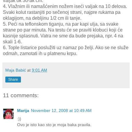
valjak ok 30-ak cm.
4. Vlažnim ili namašćenim nožem iseći valjak na 10 delova.
Svaki kolut rastanjiti po sečenoj strani, najpre rukama pa
oklagijom, na debljinu 1/2 cm ili tanje.
5. Peći na teflonskom tiganju, na par kapi ulja, sa svake
strane po par minuta. Na testu će se praviti klobuci koji će
kasnije splasnuti. Vatra ne sme da bude prejaka, npr. 4 na
skali 1-6.
6. Tople listarice poslužiti uz namaz po želji. Ako se ne služe
odmah, zamotati ih u platnenu krpu.
Maja Babić
at
9:01 AM
Share
11 comments:
Marija
November 12, 2008 at 10:49 AM
:))
Ovo je isto kao sto je moja baka pravila.