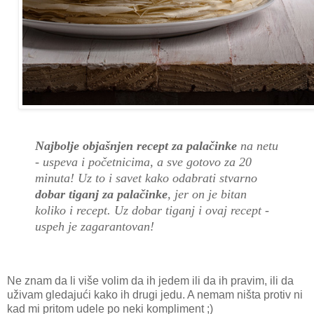
Najbolje objašnjen recept za palačinke
na netu
- uspeva i početnicima, a sve gotovo za 20
minuta! Uz to i savet kako odabrati stvarno
dobar tiganj za palačinke
, jer on je bitan
koliko i recept. Uz dobar tiganj i ovaj recept -
uspeh je zagarantovan!
Ne znam da li više volim da ih jedem ili da ih pravim, ili da
uživam gledajući kako ih drugi jedu. A nemam ništa protiv ni
kad mi pritom udele po neki kompliment ;)