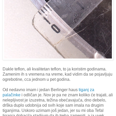
Dakle teflon, ali kvalitetan teflon, to ja koristim godinama.
Zamenim ih s vremena na vreme, kad vidim da se pojavljuju
ogrebotine, cca jednom u pet godina.
Od nedavno imam i jedan Berlinger haus
tiganj za
palačinke
i odličan je. Nov je pa ne znam koliko će trajati, ali
nelepljivost je izuzetna, težina obećavajuća, dno debelo,
drška duplo udobnija od svih koje sam imala na drugim
tiganjima. Uskoro uzimam još jedan, jer su mi oba Tefal
tiganja dobacila stadijum da ih treba zameniti, a ja uvek