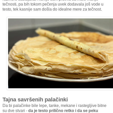
tečnosti, pa bih tokom pečenja uvek dodavala još vode u
testo, tek kasnije sam došla do idealne mere za tečnost.
Tajna savršenih palačinki
Da bi palačinke bile lepe, tanke, mekane i rastegljive bitne
su dve stvari -
da je testo prilično retko i da se peku