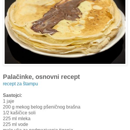
Palačinke, osnovni recept
recept za štampu
Sastojci:
1 jaje
200 g mekog belog pšeničnog brašna
1/2 kašičice soli
225 ml mleka
225 ml vode