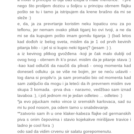
nego što prolijem dozicu u šoljicu u principu obrnem flajku
pošto se tu i tamo ja istripujem da krene brašno da mi se
sleže :)
e, da, ja za prevrtanje koristim neku lopaticu onu za po
teflonu, jer nemam ovako plitak tiganj ko ovi tvoji, a ne da
mi se da kupujem pošto imam gomilu tiganja :) (baš letos
kad dođoh iz belog sveta, mislim da je 1 od prvih kevinih
pitanja bilo - i jel si si kupio neki tiganj? (jesam :) ).
a iz kevinog plitkog gvožđena -koji je čak malo dublji od
ovog tvog - obrnem ih k'o pravi. mislim da je pitanje stava :)
-kao kad odlučiš da naučiš da plivaš - onog momenta kad
doneseš odluku -ja se više ne bojim, jer se neću udaviti -
tog dana si propliv'o. ja sam promašio bio od momenta kad
sam zaključio da mogu i ja leteći da ih prevrnem mislim sve
skupa 3 komada. -prva dva - naravno, vedžbao sam iznad
lavaboa :), i još jednom mi je jedan odleteo ... odleteo :)
*ja evo pijuckam neko vince iz sremskih karlovaca, sad su
mi tu pod nosom, pa odem tamo u snabdevanje.
**zatvorio sam ih u one klaker-kabeza flajke od germanskih
piva s onim čepovima i stavio kojekakve mirišljave travice i
ladno je cool fora :)
odo sad da vidim crvenu sir salatu gorepomenutu.