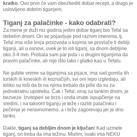
kratko
. Ovo prvo će vam obezbediti dobar recept, a drugo je
uslovljeno dobrim tiganjem.
Tiganj za palačinke - kako odabrati?
Za mene je duži niz godina jedini dobar tiganj bio Tefal sa
debelim dnom. On se pojavljuje pod raznim imenima, tj.
Tefal ima više linija proizvoda u kojima se provlače ti deblji
tiganji, ali u osnovi, uvek je to isti tiganj, sa dnom debljine
oko 3-4 mm. Probala sam par puta i u drugim tiganjima da
pravim palačinke, ali nije išlo lako i glatko kao u Tefalu.
Ne gubite vreme sa tiganjima sa pijace, ima sad gomila tih
turskih ili kineskih ili koznačijih, svi oni lepo izgledaju, ali
toliko su loši da bi na njima trebalo da piše da su za
jednokratnu upotrebu. Čak i Tefal, onaj sa tankim dnom, je
bezveze. Izvitoperi se brzo i onda imate ispupčenje na
sredini, i na takvom tiganju je teže i razliti palačinku i
pečenje je neravnomerno, a i brže zagorevaju jer je dno
tanko.
Dakle,
tiganj sa debljim dnom je ključan
! Kad uzmete
tiganj, on treba da ima težinu. Mislim, svaki ima NEKU