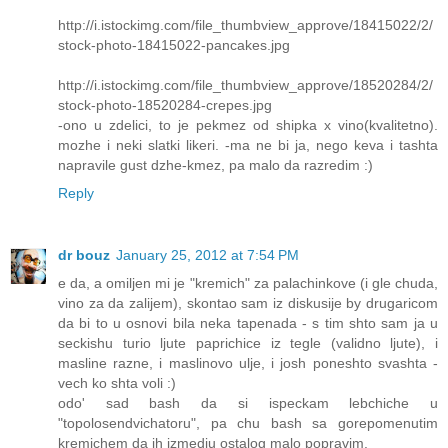
http://i.istockimg.com/file_thumbview_approve/18415022/2/
stock-photo-18415022-pancakes.jpg
http://i.istockimg.com/file_thumbview_approve/18520284/2/
stock-photo-18520284-crepes.jpg
-ono u zdelici, to je pekmez od shipka x vino(kvalitetno).
mozhe i neki slatki likeri. -ma ne bi ja, nego keva i tashta
napravile gust dzhe-kmez, pa malo da razredim :)
Reply
dr bouz
January 25, 2012 at 7:54 PM
e da, a omiljen mi je "kremich" za palachinkove (i gle chuda,
vino za da zalijem), skontao sam iz diskusije by drugaricom
da bi to u osnovi bila neka tapenada - s tim shto sam ja u
seckishu turio ljute paprichice iz tegle (validno ljute), i
masline razne, i maslinovo ulje, i josh poneshto svashta -
vech ko shta voli :)
odo' sad bash da si ispeckam lebchiche u
"topolosendvichatoru", pa chu bash sa gorepomenutim
kremichem da ih izmedju ostalog malo popravim.