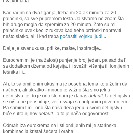
dva komada.
Kad radim na dva tiganja, treba mi 20-ak minuta za 20
palačinki, sa sve pripremom testa. Ja stvarno ne znam šta
bih drugo mogla da spremim za 20 minuta. Zato su mi
palačinke uvek kec iz rukava kad treba brzinski napraviti
nešto slatko, ali i kad treba
počastiti vojsku ljudi
...
Dalje je stvar ukusa, prilike, mašte, inspiracije...
Eurocrem mi je (na žalost) punjenje broj jedan, pa sad da l'
sa dodatkom džema od kajsija, ili svežih višanja ili lomljenih
lešnika ili...
Ah, to sa omiljenim ukusima je posebna tema koju želim da
načnem, ali ukratko - mnogo je važno šta smo jeli u
detinjstvu, jer to je ono što nam je danas
default
. U detinjstvu
se ništa ne perispituje, već usvaja sa potpunim poverenjem.
Pa samim tim - ono šta naša deca jedu u svom detinjstvu
biće sutra njihov
default
- a to je naša odgovornost.
Odmah iza eurokrema na listi omiljenih mi je starinska
kombinacija kristal šećera i oraha!