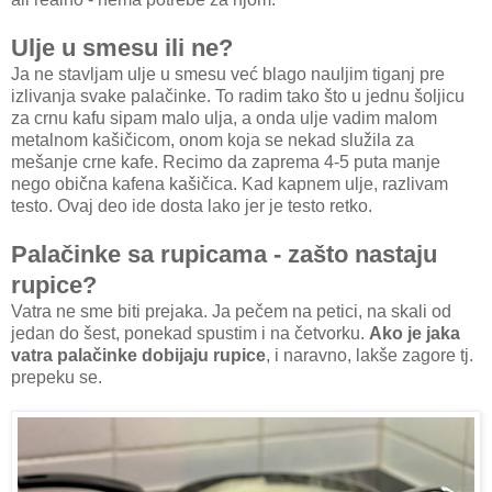
Ulje u smesu ili ne?
Ja ne stavljam ulje u smesu već blago nauljim tiganj pre
izlivanja svake palačinke. To radim tako što u jednu šoljicu
za crnu kafu sipam malo ulja, a onda ulje vadim malom
metalnom kašičicom, onom koja se nekad služila za
mešanje crne kafe. Recimo da zaprema 4-5 puta manje
nego obična kafena kašičica. Kad kapnem ulje, razlivam
testo. Ovaj deo ide dosta lako jer je testo retko.
Palačinke sa rupicama - zašto nastaju
rupice?
Vatra ne sme biti prejaka. Ja pečem na petici, na skali od
jedan do šest, ponekad spustim i na četvorku.
Ako je jaka
vatra palačinke dobijaju rupice
, i naravno, lakše zagore tj.
prepeku se.