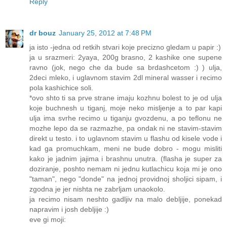
Reply
dr bouz
January 25, 2012 at 7:48 PM
ja isto -jedna od retkih stvari koje precizno gledam u papir :)
ja u srazmeri: 2yaya, 200g brasno, 2 kashike one supene
ravno (jok, nego che da bude sa brdashcetom :) ) ulja,
2deci mleko, i uglavnom stavim 2dl mineral wasser i recimo
pola kashichice soli.
*ovo shto ti sa prve strane imaju kozhnu bolest to je od ulja
koje buchnesh u tiganj, moje neko misljenje a to par kapi
ulja ima svrhe recimo u tiganju gvozdenu, a po teflonu ne
mozhe lepo da se razmazhe, pa ondak ni ne stavim-stavim
direkt u testo. i to uglavnom stavim u flashu od kisele vode i
kad ga promuchkam, meni ne bude dobro - mogu misliti
kako je jadnim jajima i brashnu unutra. (flasha je super za
doziranje, poshto nemam ni jednu kutlachicu koja mi je ono
"taman", nego "donde" na jednoj providnoj sholjici sipam, i
zgodna je jer nishta ne zabrljam unaokolo.
ja recimo nisam neshto gadljiv na malo debljije, ponekad
napravim i josh debljije :)
eve gi moji: