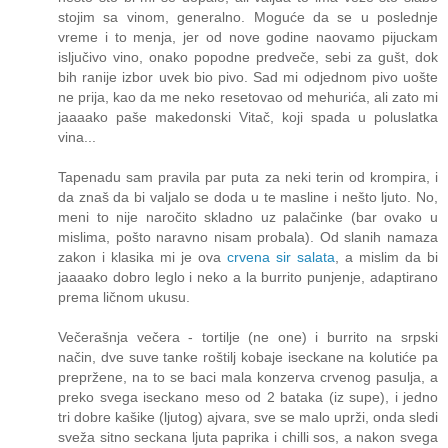
stojim sa vinom, generalno. Moguće da se u poslednje
vreme i to menja, jer od nove godine naovamo pijuckam
isljučivo vino, onako popodne predveče, sebi za gušt, dok
bih ranije izbor uvek bio pivo. Sad mi odjednom pivo uošte
ne prija, kao da me neko resetovao od mehurića, ali zato mi
jaaaako paše makedonski Vitač, koji spada u poluslatka
vina...
Tapenadu sam pravila par puta za neki terin od krompira, i
da znaš da bi valjalo se doda u te masline i nešto ljuto. No,
meni to nije naročito skladno uz palačinke (bar ovako u
mislima, pošto naravno nisam probala). Od slanih namaza
zakon i klasika mi je ova
crvena sir salata
, a mislim da bi
jaaaako dobro leglo i neko a la burrito punjenje, adaptirano
prema ličnom ukusu.
Večerašnja večera - tortilje (ne one) i burrito na srpski
način, dve suve tanke roštilj kobaje iseckane na kolutiće pa
prepržene, na to se baci mala konzerva crvenog pasulja, a
preko svega iseckano meso od 2 bataka (iz supe), i jedno
tri dobre kašike (ljutog) ajvara, sve se malo uprži, onda sledi
sveža sitno seckana ljuta paprika i chilli sos, a nakon svega