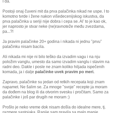
I da.
Postoji onaj čuveni mit da prva palačinka nikad ne uspe. I to
komotno tvrde i žene nakon višedecenijskog iskustva, da
prva palačinka u seriji nije dobra i cepa se. Al' to je kao ok,
jer naprosto je stvar neke (ne)ravnoteže među zvezdama,
pa...?!
Ja pravim palačinke 20+ godina i nikada ni jednu "prvu"
palačinku nisam bacila.
Ali nikada mi nije ni bilo teško da izvadim vagu i na nju
položim vanglu, umesto da samo izvadim vanglu i stavim na
radni deo. Dakle i posle ne znam koliko hiljada ispečenih
komada, ja i dalje
palačinke uvek pravim po meri.
Zapravo, palačinke su jedan od retkih recepata koji znam
napamet. Ne šalim se. Za mnoge "svoje" recepte ja moram
da dođem na blog ili da otvorim svesku i pročitam. Samo za
palačinke i još par drugih ne moram :)
Prošlo je neko vreme dok nisam došla do idealne mere, tj.
razmere sastojaka. Ranije sam pravila sa malo manje