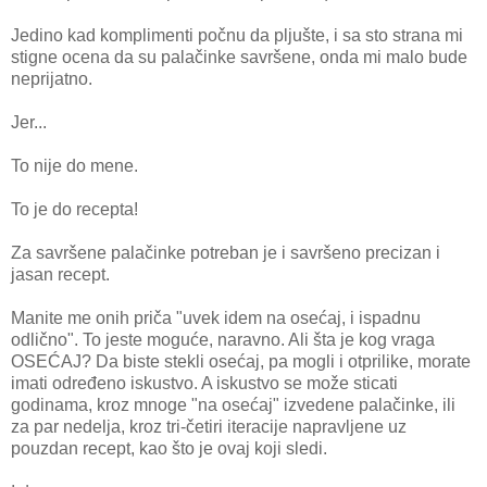
Jedino kad komplimenti počnu da pljušte, i sa sto strana mi
stigne ocena da su palačinke savršene, onda mi malo bude
neprijatno.
Jer...
To nije do mene.
To je do recepta!
Za savršene palačinke potreban je i savršeno precizan i
jasan recept.
Manite me onih priča "uvek idem na osećaj, i ispadnu
odlično". To jeste moguće, naravno. Ali šta je kog vraga
OSEĆAJ? Da biste stekli osećaj, pa mogli i otprilike, morate
imati određeno iskustvo. A iskustvo se može sticati
godinama, kroz mnoge "na osećaj" izvedene palačinke, ili
za par nedelja, kroz tri-četiri iteracije napravljene uz
pouzdan recept, kao što je ovaj koji sledi.