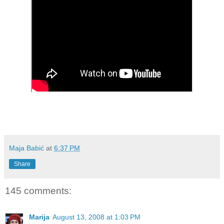
Maja Babić
at
6:37 PM
Share
145 comments:
Marija
August 13, 2008 at 1:03 PM