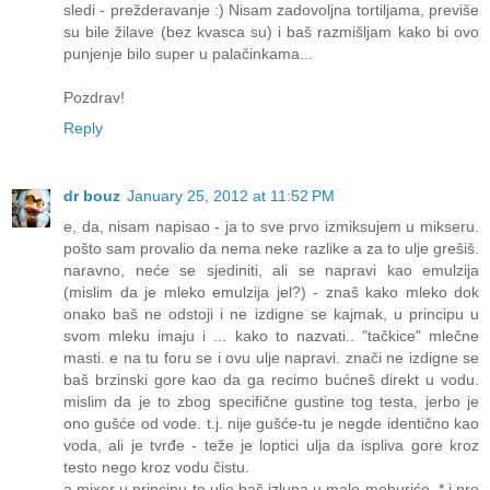
sledi - prežderavanje :) Nisam zadovoljna tortiljama, previše
su bile žilave (bez kvasca su) i baš razmišljam kako bi ovo
punjenje bilo super u palačinkama...
Pozdrav!
Reply
dr bouz
January 25, 2012 at 11:52 PM
e, da, nisam napisao - ja to sve prvo izmiksujem u mikseru.
pošto sam provalio da nema neke razlike a za to ulje grešiš.
naravno, neće se sjediniti, ali se napravi kao emulzija
(mislim da je mleko emulzija jel?) - znaš kako mleko dok
onako baš ne odstoji i ne izdigne se kajmak, u principu u
svom mleku imaju i ... kako to nazvati.. "tačkice" mlečne
masti. e na tu foru se i ovu ulje napravi. znači ne izdigne se
baš brzinski gore kao da ga recimo bućneš direkt u vodu.
mislim da je to zbog specifične gustine tog testa, jerbo je
ono gušće od vode. t.j. nije gušće-tu je negde identično kao
voda, ali je tvrđe - teže je loptici ulja da ispliva gore kroz
testo nego kroz vodu čistu.
a mixer u principu to ulje baš izlupa u male mehuriće. * i pre