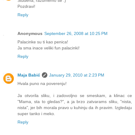
Studena, razumemo se :)
Pozdravi!
Reply
Anonymous
September 26, 2008 at 10:25 PM
Palacinke su ti kao penica!
Ja sma inace veliki fun palacinki!
Reply
Maja Babić
January 29, 2010 at 2:23 PM
Hvala puno na poverenju!
Ja otvorila sliku, i zadovoljno se smeskam, a klinac ce
"Mama, sta to gledas?", a ja brzo zatvarams sliku, "nista,
nista", jer bih morala pravo u kuhinju da ih pravim. Izgledaju
super tanko i meko.
Reply