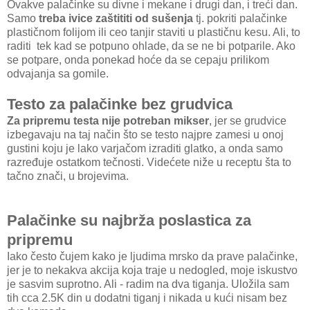
Ovakve palačinke su divne i mekane i drugi dan, i treći dan.
Samo
treba ivice zaštititi od sušenja
tj. pokriti palačinke
plastičnom folijom ili ceo tanjir staviti u plastičnu kesu. Ali, to
raditi tek kad se potpuno ohlade, da se ne bi potparile. Ako
se potpare, onda ponekad hoće da se cepaju prilikom
odvajanja sa gomile.
Testo za palačinke bez grudvica
Za pripremu testa nije potreban mikser
, jer se grudvice
izbegavaju na taj način što se testo najpre zamesi u onoj
gustini koju je lako varjačom izraditi glatko, a onda samo
razređuje ostatkom tečnosti. Videćete niže u receptu šta to
tačno znači, u brojevima.
Palačinke su najbrža poslastica za
pripremu
Iako često čujem kako je ljudima mrsko da prave palačinke,
jer je to nekakva akcija koja traje u nedogled, moje iskustvo
je sasvim suprotno. Ali - radim na dva tiganja. Uložila sam
tih cca 2.5K din u dodatni tiganj i nikada u kući nisam bez