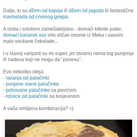
Dalje, tu su
džem od kajsija
ili
džem od jagoda
ili fantastična
marmelada od crvenog grejpa
.
A onda i
snickers
zamešateljstvo - domaći kikiriki puter,
domaći karamel sos
vrlo sličan onome iz Meka i sasvim
malo seckane čokolade...
I u slanoj varijanti su mi super, jer stvarno nema tog punjenja
ili nadeva koji ne mogu da "ponesu".
Evo nekoliko ideja:
-
lazanja od palačinki
-
punjene slane palačinke
-
pohovane palačinke
sa povrćem
-
rolnice od palačinki
sa tunjevinom
A vaša omiljena kombinacija? =)