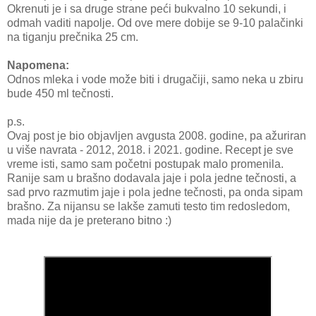
Okrenuti je i sa druge strane peći bukvalno 10 sekundi, i
odmah vaditi napolje. Od ove mere dobije se 9-10 palačinki
na tiganju prečnika 25 cm.
Napomena:
Odnos mleka i vode može biti i drugačiji, samo neka u zbiru
bude 450 ml tečnosti.
p.s.
Ovaj post je bio objavljen avgusta 2008. godine, pa ažuriran
u više navrata - 2012, 2018. i 2021. godine. Recept je sve
vreme isti, samo sam početni postupak malo promenila.
Ranije sam u brašno dodavala jaje i pola jedne tečnosti, a
sad prvo razmutim jaje i pola jedne tečnosti, pa onda sipam
brašno. Za nijansu se lakše zamuti testo tim redosledom,
mada nije da je preterano bitno :)