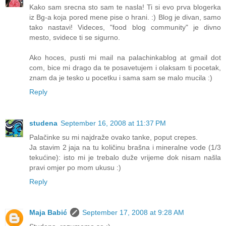
Kako sam srecna sto sam te nasla! Ti si evo prva blogerka
iz Bg-a koja pored mene pise o hrani. :) Blog je divan, samo
tako nastavi! Videces, "food blog community" je divno
mesto, svidece ti se sigurno.
Ako hoces, pusti mi mail na palachinkablog at gmail dot
com, bice mi drago da te posavetujem i olaksam ti pocetak,
znam da je tesko u pocetku i sama sam se malo mucila :)
Reply
studena
September 16, 2008 at 11:37 PM
Palačinke su mi najdraže ovako tanke, poput crepes.
Ja stavim 2 jaja na tu količinu brašna i mineralne vode (1/3
tekućine): isto mi je trebalo duže vrijeme dok nisam našla
pravi omjer po mom ukusu :)
Reply
Maja Babić
September 17, 2008 at 9:28 AM