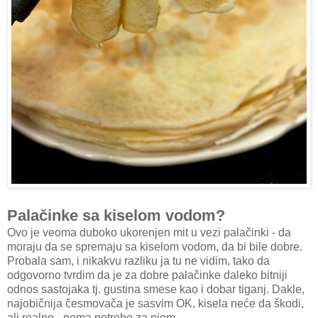
Palačinke sa kiselom vodom?
Ovo je veoma duboko ukorenjen mit u vezi palačinki - da
moraju da se spremaju sa kiselom vodom, da bi bile dobre.
Probala sam, i nikakvu razliku ja tu ne vidim, tako da
odgovorno tvrdim da je za dobre palačinke daleko bitniji
odnos sastojaka tj. gustina smese kao i dobar tiganj. Dakle,
najobičnija česmovača je sasvim OK, kisela neće da škodi,
ali realno - nema potrebe za njom.