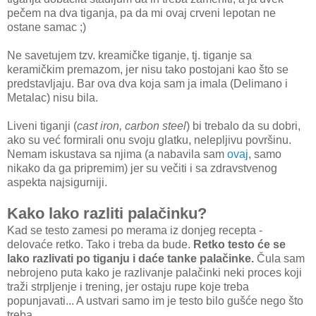
pečem na dva tiganja, pa da mi ovaj crveni lepotan ne
ostane samac ;)
Ne savetujem tzv. kreamičke tiganje, tj. tiganje sa
keramičkim premazom, jer nisu tako postojani kao što se
predstavljaju. Bar ova dva koja sam ja imala (Delimano i
Metalac) nisu bila.
Liveni tiganji (
cast iron, carbon steel
) bi trebalo da su dobri,
ako su već formirali onu svoju glatku, nelepljivu površinu.
Nemam iskustava sa njima (a nabavila sam
ovaj
, samo
nikako da ga pripremim) jer su večiti i sa zdravstvenog
aspekta najsigurniji.
Kako lako razliti palačinku?
Kad se testo zamesi po merama iz donjeg recepta -
delovaće retko. Tako i treba da bude.
Retko testo će se
lako razlivati po tiganju i daće tanke palačinke.
Čula sam
nebrojeno puta kako je razlivanje palačinki neki proces koji
traži strpljenje i trening, jer ostaju rupe koje treba
popunjavati... A ustvari samo im je testo bilo gušće nego što
treba.