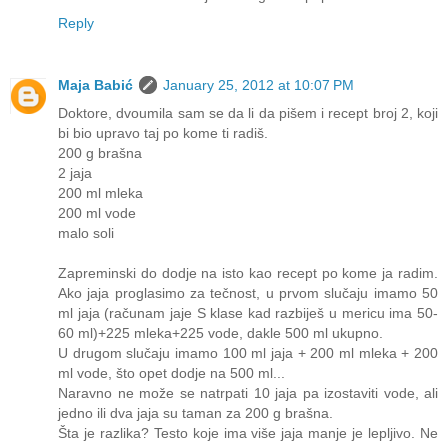
Reply
Maja Babić
January 25, 2012 at 10:07 PM
Doktore, dvoumila sam se da li da pišem i recept broj 2, koji
bi bio upravo taj po kome ti radiš.
200 g brašna
2 jaja
200 ml mleka
200 ml vode
malo soli
Zapreminski do dodje na isto kao recept po kome ja radim.
Ako jaja proglasimo za tečnost, u prvom slučaju imamo 50
ml jaja (računam jaje S klase kad razbiješ u mericu ima 50-
60 ml)+225 mleka+225 vode, dakle 500 ml ukupno.
U drugom slučaju imamo 100 ml jaja + 200 ml mleka + 200
ml vode, što opet dodje na 500 ml...
Naravno ne može se natrpati 10 jaja pa izostaviti vode, ali
jedno ili dva jaja su taman za 200 g brašna.
Šta je razlika? Testo koje ima više jaja manje je lepljivo. Ne