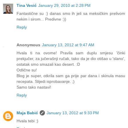
Tina Vesić
January 29, 2010 at 2:28 PM
Fantastične su :) danas smo ih jeli sa meksičkim prelivom
nekim i sirom... Predivne :))
Reply
Anonymous
January 13, 2012 at 9:47 AM
Hvala ti na ovome! Pravila sam duplu smjesu 'činki
prekjučer, za jučerašnji ručak, tako da je dio otišao u 'slano',
ostatak smo smazali kao desert. :D
Odlične su!
Blog je super, otkrila sam ga prije par dana i skinula masu
recepata. Slijedi isprobavanje. ;)
Samo tako nastavi!
Reply
Maja Babić
January 13, 2012 at 9:33 PM
Hvala tebi :)