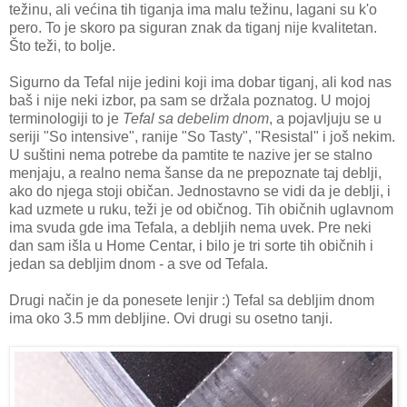
težinu, ali većina tih tiganja ima malu težinu, lagani su k'o
pero. To je skoro pa siguran znak da tiganj nije kvalitetan.
Što teži, to bolje.
Sigurno da Tefal nije jedini koji ima dobar tiganj, ali kod nas
baš i nije neki izbor, pa sam se držala poznatog. U mojoj
terminologiji to je
Tefal sa debelim dnom
, a pojavljuju se u
seriji "So intensive", ranije "So Tasty", "Resistal" i još nekim.
U suštini nema potrebe da pamtite te nazive jer se stalno
menjaju, a realno nema šanse da ne prepoznate taj deblji,
ako do njega stoji običan. Jednostavno se vidi da je deblji, i
kad uzmete u ruku, teži je od običnog. Tih običnih uglavnom
ima svuda gde ima Tefala, a debljih nema uvek. Pre neki
dan sam išla u Home Centar, i bilo je tri sorte tih običnih i
jedan sa debljim dnom - a sve od Tefala.
Drugi način je da ponesete lenjir :) Tefal sa debljim dnom
ima oko 3.5 mm debljine. Ovi drugi su osetno tanji.