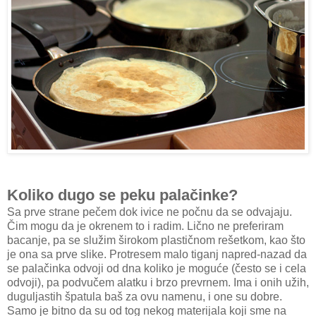
Koliko dugo se peku palačinke?
Sa prve strane pečem dok ivice ne počnu da se odvajaju.
Čim mogu da je okrenem to i radim. Lično ne preferiram
bacanje, pa se služim širokom plastičnom rešetkom, kao što
je ona sa prve slike. Protresem malo tiganj napred-nazad da
se palačinka odvoji od dna koliko je moguće (često se i cela
odvoji), pa podvučem alatku i brzo prevrnem. Ima i onih užih,
duguljastih špatula baš za ovu namenu, i one su dobre.
Samo je bitno da su od tog nekog materijala koji sme na