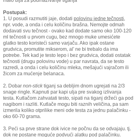
malo ulja za podmazivanje tiganja
Postupak:
1. U posudi razmutiti jaje, dodati
polovinu jedne tečnosti,
npr. vode, a onda i celu količinu brašna. Nemojte odmah
dodavati svu tečnost - ovako kad dodate samo oko 100-120
ml tečnosti u prvom cugu, bez mnogo muke umesićete
glatko testo koristeći samo varjaču. Ako ipak ostane
grudvica, promutite mikserom, al’ ne bi trebalo da ima
potrebe. Tek kad je testo lepo i bez grudvica, dodati ostatak
tečnosti (drugu polovinu vode) u par navrata, da se testo
razredi, a onda i celu količinu mleka, mešajući vajračom ili
žicom za mućenje belanaca.
2. Dobar
non-stick
tiganj sa debljim dnom ugrejati na 2/3
snage ringle. Kapnuti par kapi ulja pre svakog izlivanja
testa. Kutlačom zahvatati testo, sipati na tiganj držeći ga pod
nagibom i razliti. Kutlače mogu biti raznih veličina, pa sam
izmerila koliko otprilike meni ode testa za jednu palačinku -
oko 60-70 grama.
3. Peći sa prve strane dok ivice ne počnu da se odvajaju. tj.
dok ne postane moguće podvući alatku pod palačinku.