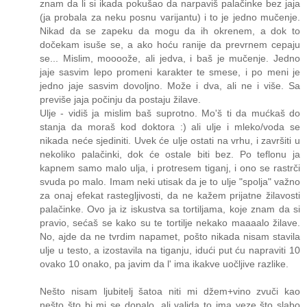
znam da li si ikada pokušao da narpaviš palačinke bez jaja
(ja probala za neku posnu varijantu) i to je jedno mučenje.
Nikad da se zapeku da mogu da ih okrenem, a dok to
dočekam isuše se, a ako hoću ranije da prevrnem cepaju
se... Mislim, moooože, ali jedva, i baš je mučenje. Jedno
jaje sasvim lepo promeni karakter te smese, i po meni je
jedno jaje sasvim dovoljno. Može i dva, ali ne i više. Sa
previše jaja počinju da postaju žilave.
Ulje - vidiš ja mislim baš suprotno. Mo'š ti da mućkaš do
stanja da moraš kod doktora :) ali ulje i mleko/voda se
nikada neće sjediniti. Uvek će ulje ostati na vrhu, i završiti u
nekoliko palačinki, dok će ostale biti bez. Po teflonu ja
kapnem samo malo ulja, i protresem tiganj, i ono se rastrči
svuda po malo. Imam neki utisak da je to ulje "spolja" važno
za onaj efekat rastegljivosti, da ne kažem prijatne žilavosti
palačinke. Ovo ja iz iskustva sa tortiljama, koje znam da si
pravio, sećaš se kako su te tortilje nekako maaaalo žilave.
No, ajde da ne tvrdim napamet, pošto nikada nisam stavila
ulje u testo, a izostavila na tiganju, idući put ću napraviti 10
ovako 10 onako, pa javim da l' ima ikakve uočljive razlike.
Nešto nisam ljubitelj šatoa niti mi džem+vino zvuči kao
nešto što bi mi se dopalo, ali valjda to ima veze što slabo