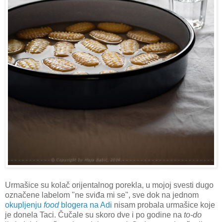
Urmašice su kolač orijentalnog porekla, u mojoj svesti dugo
označene labelom "ne sviđa mi se", sve dok na jednom
okupljenju
food
blogera na Adi
nisam probala urmašice koje
je donela Taci. Čučale su skoro dve i po godine na
to-do