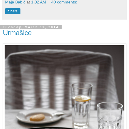
Maja Babić
at
1:02 AM
40 comments:
Share
Tuesday, March 11, 2014
Urmašice