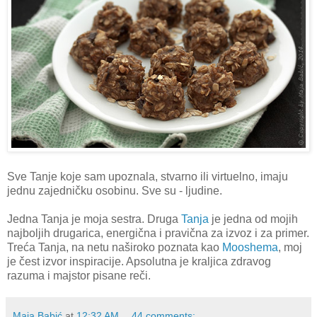
Sve Tanje koje sam upoznala, stvarno ili virtuelno, imaju
jednu zajedničku osobinu. Sve su - ljudine.
Jedna Tanja je moja sestra. Druga
Tanja
je jedna od mojih
najboljih drugarica, energična i pravična za izvoz i za primer.
Treća Tanja, na netu naširoko poznata kao
Mooshema
, moj
je čest izvor inspiracije. Apsolutna je kraljica zdravog
razuma i majstor pisane reči.
Maja Babić
at
12:32 AM
44 comments: