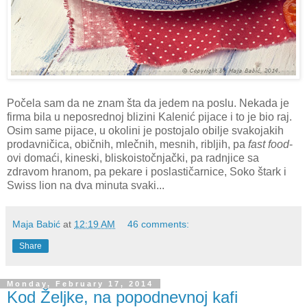
Počela sam da ne znam šta da jedem na poslu. Nekada je
firma bila u neposrednoj blizini Kalenić pijace i to je bio raj.
Osim same pijace, u okolini je postojalo obilje svakojakih
prodavničica, običnih, mlečnih, mesnih, ribljih, pa
fast food
-
ovi domaći, kineski, bliskoistočnjački, pa radnjice sa
zdravom hranom, pa pekare i poslastičarnice, Soko štark i
Swiss lion na dva minuta svaki...
Maja Babić
at
12:19 AM
46 comments:
Share
Monday, February 17, 2014
Kod Željke, na popodnevnoj kafi