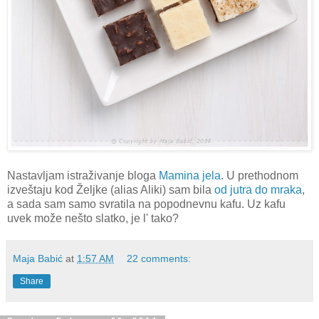
Nastavljam istraživanje bloga
Mamina jela
. U prethodnom
izveštaju kod Željke (alias Aliki) sam bila
od jutra do mraka
,
a sada sam samo svratila na popodnevnu kafu. Uz kafu
uvek može nešto slatko, je l' tako?
Maja Babić
at
1:57 AM
22 comments:
Share