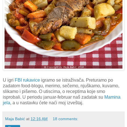
U igri
FBI rukavice
igramo se istraživača. Preturamo po
zadatom food-blogu, merimo, sečemo, njuškamo, kuvamo,
slikamo i pišemo. O utiscima, o receptima koje smo
isprobali. U periodu januar-februar naš zadatak su
Mamina
jela
, a u nastavku ćete naći moj izveštaj.
Maja Babić
at
12:16 AM
18 comments: