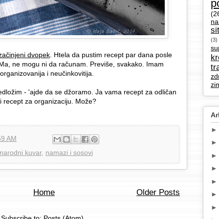
p
(2
na
si
(3)
su
začinjeni dvopek
. Htela da pustim recept par dana posle
k
. Ma, ne mogu ni da računam. Previše, svakako. Imam
tr
rganizovanija i neučinkovitija.
zd
zi
dložim - 'ajde da se džoramo. Ja vama recept za odličan
i recept za organizaciju. Može?
Ar
59 AM
 narodni kuvar
,
namazi i sosovi
Home
Older Posts
Subscribe to:
Posts (Atom)