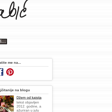
atite me na...
jčitanije na blogu
Džem od kajsija
tekst objavljen
2012. godine, a
ažuriran u julu