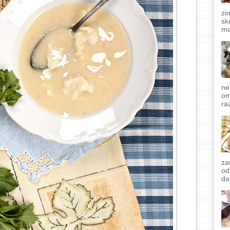
zi
sk
mo
ne
om
raz
za
od
da