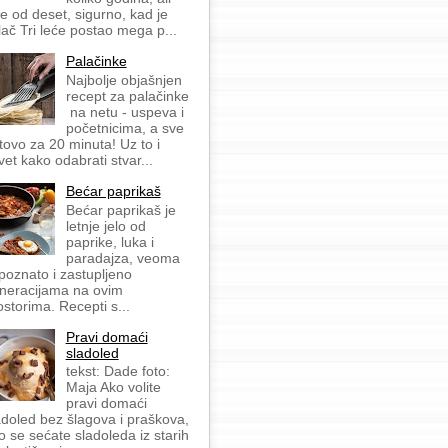
še od deset, sigurno, kad je
lač Tri leće postao mega p...
Palačinke
Najbolje objašnjen
recept za palačinke
na netu - uspeva i
početnicima, a sve
tovo za 20 minuta! Uz to i
vet kako odabrati stvar...
Bećar paprikaš
Bećar paprikaš je
letnje jelo od
paprike, luka i
paradajza, veoma
 poznato i zastupljeno
neracijama na ovim
ostorima. Recepti s...
Pravi domaći
sladoled
tekst: Dade foto:
Maja Ako volite
pravi domaći
adoled bez šlagova i praškova,
o se sećate sladoleda iz starih