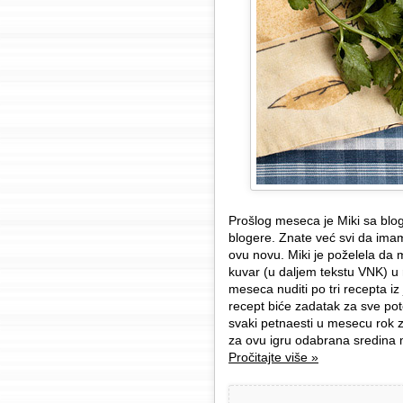
Prošlog meseca je Miki sa bl
blogere. Znate već svi da imam
ovu novu. Miki je poželela da m
kuvar (u daljem tekstu VNK) u 
meseca nuditi po tri recepta iz
recept biće zadatak za sve pot
svaki petnaesti u mesecu rok z
za ovu igru odabrana sredina m
Pročitajte više »