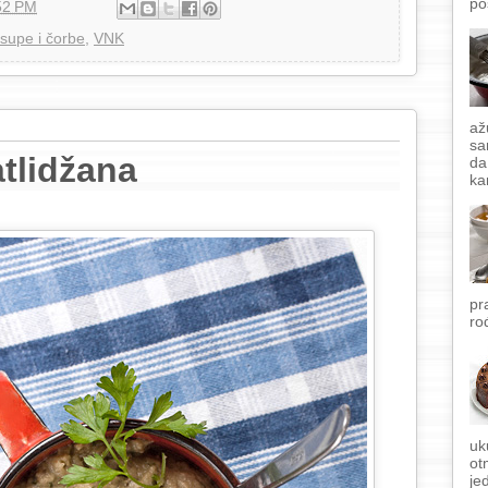
po
52 PM
supe i čorbe
,
VNK
až
sa
tlidžana
da
ka
pr
ro
uk
ot
je