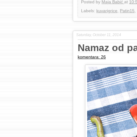
Posted by
Maja Babić
at
10:
Labels:
kuvarigrice
,
Patin15
,
Saturday, October 11, 2014
Namaz od pa
komentara: 26