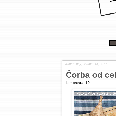
Wednesday, October 15, 2014
Čorba od ce
komentara: 10