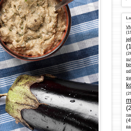
La
V
(1
je
(
(2
su
bi
od
sv
k
(2
m
(
nap
(4
pa