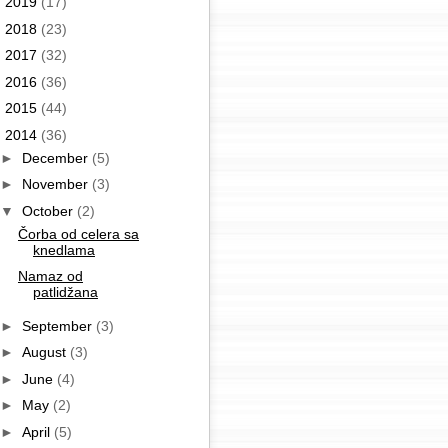
►
2019
(17)
►
2018
(23)
►
2017
(32)
►
2016
(36)
►
2015
(44)
▼
2014
(36)
►
December
(5)
►
November
(3)
▼
October
(2)
Čorba od celera sa
knedlama
Namaz od
patlidžana
►
September
(3)
►
August
(3)
►
June
(4)
►
May
(2)
►
April
(5)