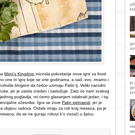
vi
ko
go
sa
oga
Mimi's Kingdom
inicirala pokretanje nove igre za food-
o one tri igre koje se vrte godinama, a sad, evo, imamo i
je
otiviše blogere da češće uzimaju Patin tj. Veliki narodni
ge
ruke, jer je zaista vredan i zaslužuje. Zato će nam svakog
pr
 jednog poglavlja, mi ćemo glasanjem odabrati jedan, i taj
encijalne učesnike. Igra se zove
Patin petnaesti
, jer je
a objavu radova. Ostale imaju za rok kraj meseca, pa je
eseca, da se ne guraju rokovi k'o vozači u špicu.
sl
ak