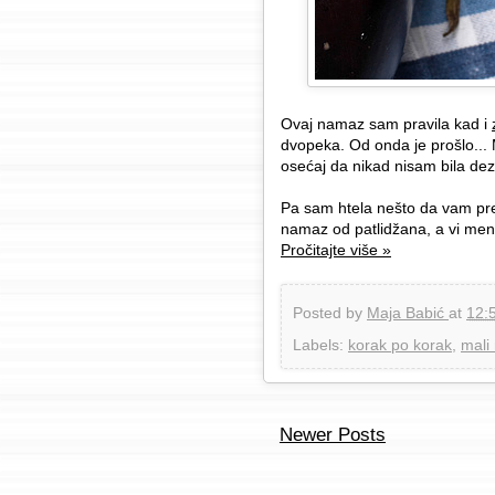
Ovaj namaz sam pravila kad i
dvopeka. Od onda je prošlo..
osećaj da nikad nisam bila dezo
Pa sam htela nešto da vam pre
namaz od patlidžana, a vi men
Pročitajte više »
Posted by
Maja Babić
at
12:
Labels:
korak po korak
,
mali
Newer Posts