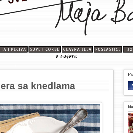
Pr
lera sa knedlama
Na