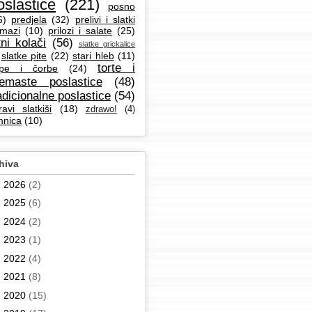
oslastice
(221)
posno
6)
predjela
(32)
prelivi i slatki
mazi
(10)
prilozi i salate
(25)
tni kolači
(56)
slatke grickalice
slatke pite
(22)
stari hleb
(11)
torte i
pe i čorbe
(24)
remaste poslastice
(48)
adicionalne poslastice
(54)
ravi slatkiši
(18)
zdrawo!
(4)
mnica
(10)
hiva
►
2026
(2)
►
2025
(6)
►
2024
(2)
►
2023
(1)
►
2022
(4)
►
2021
(8)
►
2020
(15)