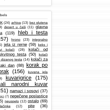
bels
NK
(24)
arhiva
(13)
bez glutena
glavna
9)
desert u čaši
(11)
hleb i testa
la
(119)
157)
hrono
(23)
integralno
jela iz rerne
(59)
6)
keks i
kolači od
vi kolači
(28)
skvitnog testa
(50)
kolači
kolači za
 dizanog testa
(14)
korak po
aki dan
(88)
orak
(156)
kuvana jela
kuvarigrice
(175)
9)
ali narodni kuvar
251)
namazi i sosovi
(37)
nepečene poslastice
ici
(7)
5)
ostalo
(69)
neuspelo
(12)
pite
(36)
lačinke
(12)