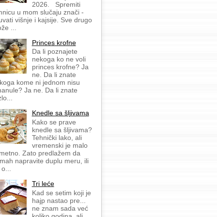
2026. Spremiti
mnicu u mom slučaju znači -
uvati višnje i kajsije. Sve drugo
že ...
Princes krofne
Da li poznajete
nekoga ko ne voli
princes krofne? Ja
ne. Da li znate
koga kome ni jednom nisu
anule? Ja ne. Da li znate
lo...
Knedle sa šljivama
Kako se prave
knedle sa šljivama?
Tehnički lako, ali
vremenski je malo
metno. Zato predlažem da
mah napravite duplu meru, ili
 o...
Tri leće
Kad se setim koji je
hajp nastao pre...
ne znam sada već
koliko godina, ali