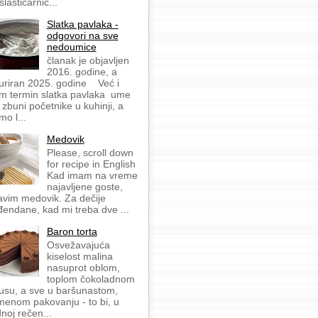
slastičarnic...
Slatka pavlaka -
odgovori na sve
nedoumice
članak je objavljen
2016. godine, a
uriran 2025. godine Već i
m termin slatka pavlaka ume
 zbuni početnike u kuhinji, a
mo l...
Medovik
Please, scroll down
for recipe in English
Kad imam na vreme
najavljene goste,
avim medovik. Za dečije
đendane, kad mi treba dve ...
Baron torta
Osvežavajuća
kiselost malina
nasuprot oblom,
toplom čokoladnom
usu, a sve u baršunastom,
menom pakovanju - to bi, u
dnoj rečen...