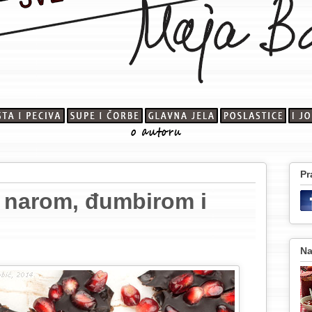
Pr
 narom, đumbirom i
Na