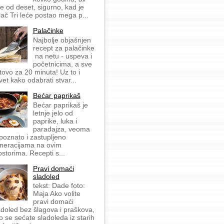
še od deset, sigurno, kad je
lač Tri leće postao mega p...
Palačinke
Najbolje objašnjen
recept za palačinke
na netu - uspeva i
početnicima, a sve
tovo za 20 minuta! Uz to i
vet kako odabrati stvar...
Bećar paprikaš
Bećar paprikaš je
letnje jelo od
paprike, luka i
paradajza, veoma
 poznato i zastupljeno
neracijama na ovim
ostorima. Recepti s...
Pravi domaći
sladoled
tekst: Dade foto:
Maja Ako volite
pravi domaći
adoled bez šlagova i praškova,
o se sećate sladoleda iz starih