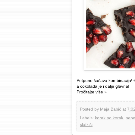
Potpuno šašava kombinacija! Đ
a čokolada je i dalje glavna!
Pročitajte više »
Posted by
Maja Babić
at
7:0
Labels:
korak po korak
,
nepe
slatkiši