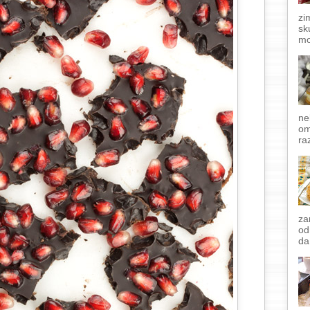
zi
sk
mo
ne
om
raz
za
od
da