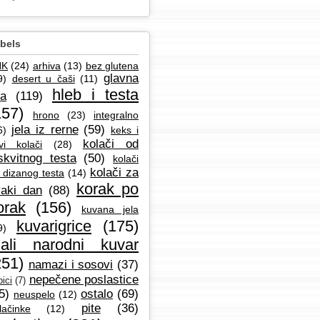
bels
NK
(24)
arhiva
(13)
bez glutena
glavna
9)
desert u čaši
(11)
hleb i testa
la
(119)
157)
hrono
(23)
integralno
jela iz rerne
(59)
6)
keks i
kolači od
vi kolači
(28)
skvitnog testa
(50)
kolači
kolači za
 dizanog testa
(14)
korak po
aki dan
(88)
orak
(156)
kuvana jela
kuvarigrice
(175)
9)
ali narodni kuvar
251)
namazi i sosovi
(37)
nepečene poslastice
ici
(7)
5)
ostalo
(69)
neuspelo
(12)
pite
(36)
lačinke
(12)