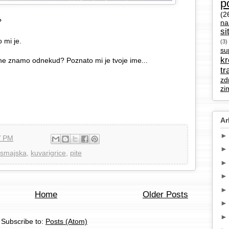
p
(2
?
na
si
 mi je.
(3)
su
k
ne znamo odnekud? Poznato mi je tvoje ime...
tr
zd
zi
Ar
7 PM
smajska
,
kuvarigrice
,
pite
Home
Older Posts
Subscribe to:
Posts (Atom)