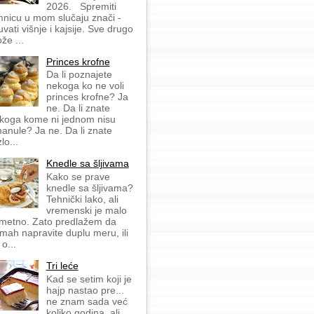
2026. Spremiti
mnicu u mom slučaju znači -
uvati višnje i kajsije. Sve drugo
že ...
Princes krofne
Da li poznajete
nekoga ko ne voli
princes krofne? Ja
ne. Da li znate
koga kome ni jednom nisu
anule? Ja ne. Da li znate
lo...
Knedle sa šljivama
Kako se prave
knedle sa šljivama?
Tehnički lako, ali
vremenski je malo
metno. Zato predlažem da
mah napravite duplu meru, ili
 o...
Tri leće
Kad se setim koji je
hajp nastao pre...
ne znam sada već
koliko godina, ali