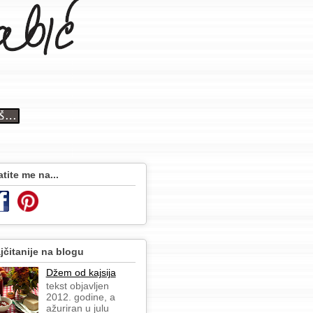
atite me na...
jčitanije na blogu
Džem od kajsija
tekst objavljen
2012. godine, a
ažuriran u julu