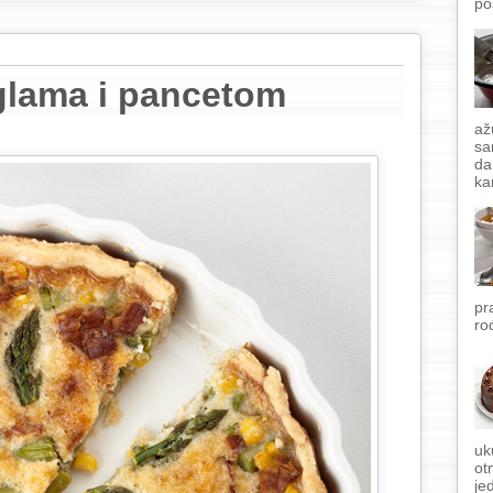
po
rglama i pancetom
až
sa
da
ka
pr
ro
uk
ot
je