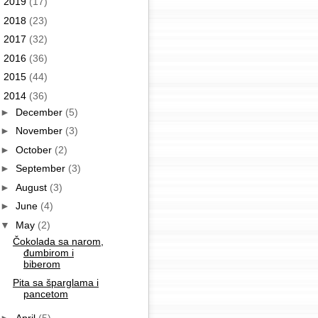
►
2019
(17)
►
2018
(23)
►
2017
(32)
►
2016
(36)
►
2015
(44)
▼
2014
(36)
►
December
(5)
►
November
(3)
►
October
(2)
►
September
(3)
►
August
(3)
►
June
(4)
▼
May
(2)
Čokolada sa narom,
đumbirom i
biberom
Pita sa šparglama i
pancetom
►
April
(5)