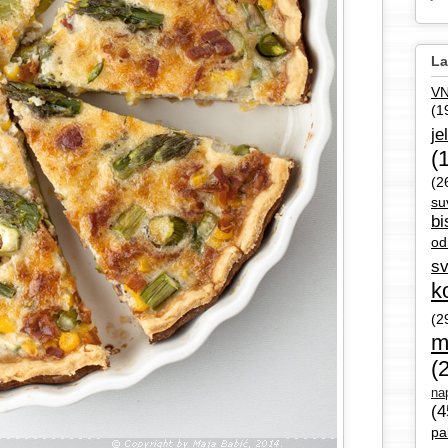
La
V
(1
je
(
(2
su
bi
od
sv
k
(2
m
(
nap
(4
pa