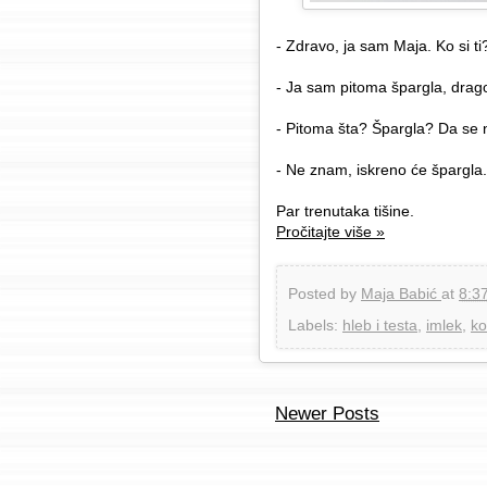
- Zdravo, ja sam Maja. Ko si ti
- Ja sam pitoma špargla, drago
- Pitoma šta? Špargla? Da se 
- Ne znam, iskreno će špargla.
Par trenutaka tišine.
Pročitajte više »
Posted by
Maja Babić
at
8:3
Labels:
hleb i testa
,
imlek
,
ko
Newer Posts