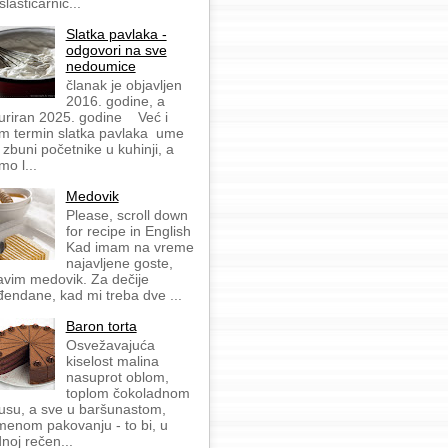
slastičarnic...
Slatka pavlaka -
odgovori na sve
nedoumice
članak je objavljen
2016. godine, a
uriran 2025. godine Već i
m termin slatka pavlaka ume
 zbuni početnike u kuhinji, a
mo l...
Medovik
Please, scroll down
for recipe in English
Kad imam na vreme
najavljene goste,
avim medovik. Za dečije
đendane, kad mi treba dve ...
Baron torta
Osvežavajuća
kiselost malina
nasuprot oblom,
toplom čokoladnom
usu, a sve u baršunastom,
menom pakovanju - to bi, u
dnoj rečen...