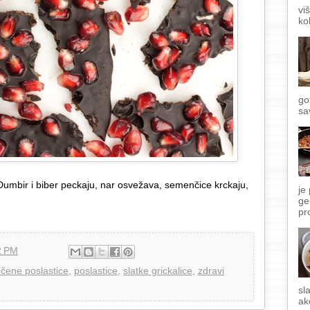
vi
ko
go
sa
umbir i biber peckaju, nar osvežava, semenčice krckaju,
je
ge
pr
2 PM
čene poslastice
,
poslastice
,
slatke grickalice
,
zdravi
sl
ak