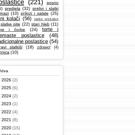
oslastice
(221)
posno
6)
predjela
(32)
prelivi i slatki
mazi
(10)
prilozi i salate
(25)
tni kolači
(56)
slatke grickalice
slatke pite
(22)
stari hleb
(11)
torte i
pe i čorbe
(24)
remaste poslastice
(48)
adicionalne poslastice
(54)
ravi slatkiši
(18)
zdrawo!
(4)
mnica
(10)
hiva
►
2026
(2)
►
2025
(6)
►
2024
(2)
►
2023
(1)
►
2022
(4)
►
2021
(8)
►
2020
(15)