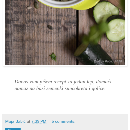
Danas vam pišem recept za jedan lep, domaći
namaz na bazi semenki suncokreta i golice.
Maja Babić
at
7:39 PM
5 comments: