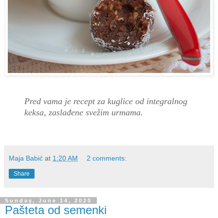
Pred vama je recept za kuglice od integralnog
keksa, zaslađene svežim urmama.
Maja Babić
at
1:20 AM
2 comments:
Share
Sunday, June 14, 2020
Pašteta od semenki