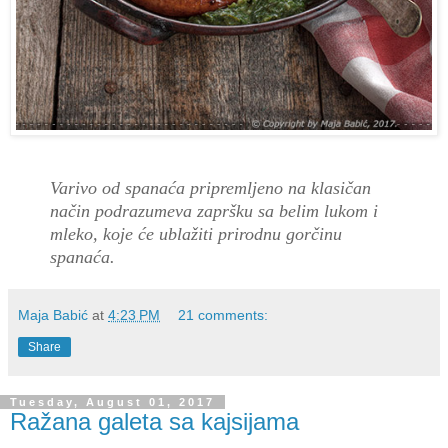
Varivo od spanaća pripremljeno na klasičan
način podrazumeva zapršku sa belim lukom i
mleko, koje će ublažiti prirodnu gorčinu
spanaća.
Maja Babić
at
4:23 PM
21 comments:
Share
Tuesday, August 01, 2017
Ražana galeta sa kajsijama