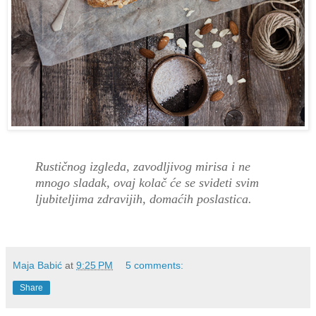
Rustičnog izgleda, zavodljivog mirisa i ne
mnogo sladak, ovaj kolač će se svideti svim
ljubiteljima zdravijih, domaćih poslastica.
Maja Babić
at
9:25 PM
5 comments:
Share