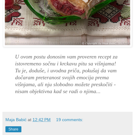
U ovom postu donosim vam proveren recept za
istovremeno sočnu i krckavu pitu sa višnjama!
Tu je, doduše, i uvodna priča, pokušaj da vam
dočaram preteranost svojih emocija prema
višnjama, ali nju slobodno možete preskočiti -
nisam objektivna kad se radi o njima...
Maja Babić
at
12:42 PM
19 comments:
Share