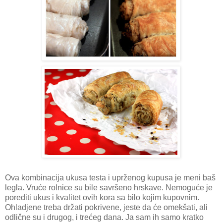
Ova kombinacija ukusa testa i uprženog kupusa je meni baš
legla. Vruće rolnice su bile savršeno hrskave. Nemoguće je
porediti ukus i kvalitet ovih kora sa bilo kojim kupovnim.
Ohladjene treba držati pokrivene, jeste da će omekšati, ali
odlične su i drugog, i trećeg dana. Ja sam ih samo kratko