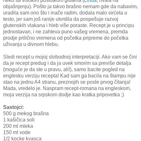
neko sa visokim postotkom glutena (
Linda,
hvala na
objašnjenju). Pošto ja takvo brašno nemam gde da nabavim,
uradila sam ono što i inače radim, dodala malo sirćeta u
testo, jer sam još ranije utvrdila da pospešuje razvoj
glutenskih vlakana i hleb više poraste. Recept je u principu
jednostavan, i ne zahteva puno vašeg vremena, premda
prodje prilično vremena od početka pripreme do početka
uživanja u divnom hlebu.
Sledi recept u mojoj slobodnoj interpretaciji. Ako vam se čini
da je recept predug i da ja uvek smorim sa previše detalja
(moguće je da ste u pravu, ali!), samo bacite pogled na
englesku verziju recepta! Kad sam ga bacila na štampu nije
stao na jednu A4 stranu, preznojih se posle prvog čitanja!
Mada, vredelo je. Naspram recept-romana na engleskom,
moja verzija na srpskom dodje kao kratka pripovetka ;)
Sastojci:
500 g mekog brašna
1 kašičica soli
200 ml mleka
150 ml vode
1/2 kocke kvasca