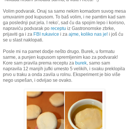
Volim podvarak. Onaj sa samo nekim komadom suvog mesa
umuvanim pod kupusom. To baš volim, i ne pamtim kad sam
ga poslednji put jela. I reko', sad ću da spojim lepo i korisno,
napraviću podvarak po
receptu
iz Gastronomske zbrke,
prijaviti ga i za
FBI rukavice
i za
ajme, koliko nas je!
i još ću
se u slast naklopati.
Posle mi na pamet dodje nešto drugo. Burek, u formatu
sarme, a punjen kupusom spremljenim kao za podvarak!
Kore sam pravila prema receptu za
burek
, samo sam
napravila 12 manjih jufki umesto 5 velikih, i svaku preklopila
prvo u traku a onda zavila u rolnu. Eksperiment je bio više
nego uspešan, i odvijao se ovako.