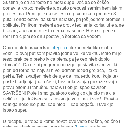
Suština je da se testo ne mesi dugo, već da se češće
ponavlja kratko mešenje a ostalo prepusti samim hemijskim
procesima. Princip je da se testo u prvom satu premesi 3
puta, i onda ostavi da skroz naraste, pa još jednom premesi i
oblikuje. Prilikom mešenja se protiv lepljenja koristi ulje a ne
brašno, a u samom testu nema masnoće. Hleb se peče u
rerni na čijem se dnu postavlja šerpica sa vodom.
Obično hleb pravim kao
hlepčiće
ili kao nekoliko malih
vekni, a ovaj put sam pravila jednu veliku veknu. Malo mi je
testo prekipelo preko ivica pleha pa je ceo hleb dobio
stomačić. Da ne bi pregoreo odozgo, postavila sam veliki
pleh od rerne na najviši nivo, odmah ispod grejača, i tako
pekla. Tek izvadjen hleb deluje da ima tvrdu koru, koja tek
posle hladjenja (na rešetki, bez pokrivanja) pokaže svoju
pravu pitomu i tanušnu narav. Hleb je ispao savršen,
SAVRŠEN! Pojeli smo ga skoro celog dok je bio mlak, a
delić koji je doživeo sutra ostao je vrlo mek i svež. Pravila
sam ga nekoliko puta, kao hleb ili kao pogaču, i uvek je
ispao super.
U receptu je trebalo kombinovati dve vrste brašna, obično i