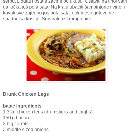
šerpu. Dodati i ostale začine po ukusu. Ostaviti na tihoj vatri
da krčka još pola sata. Na kraju ubaciti šampinjone i vino, i
kuvati sve zajedno još pola sata, dok meso gotovo ne
spadne sa kostiju. Servirati uz krompir pire.
Drunk Chicken Legs
basic ingredients
1.3 kg chicken legs (drumsticks and thighs)
150 g bacon
2 big carrots
3 middle sized onions