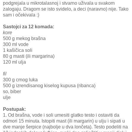
podgrejala u mikrotalasnoj i stvarno uživala u svakom
zalogaju. Dragom se isto svidelo, a deci (naravno) nije. Tako
sam i očekivala :)
Sastojci za 12 komada:
kore
500 g mekog brašna
300 ml vode
1 kašičica soli
80 g masti (ili margarina)
120 ml ulja
fil
300 g crnog luka
500 g izrendisanog kiselog kupusa (ribanca)
so, biber
ulje
Postupak:
1. Od brašna, vode i soli umesiti glatko testo i ostaviti da
odmori 15 minuta. Istopiti mast (ili margarin) u ulju i sipati u
dve manje šerpice (najbolje u dva lončeta). Testo podeliti na