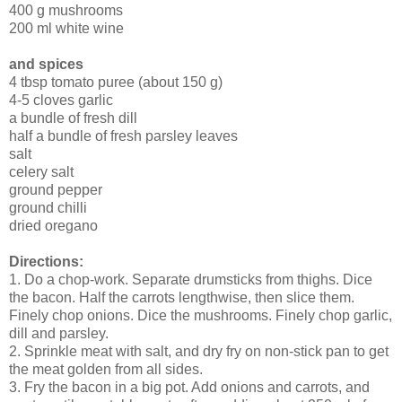
400 g mushrooms
200 ml white wine
and spices
4 tbsp tomato puree (about 150 g)
4-5 cloves garlic
a bundle of fresh dill
half a bundle of fresh parsley leaves
salt
celery salt
ground pepper
ground chilli
dried oregano
Directions:
1. Do a chop-work. Separate drumsticks from thighs. Dice
the bacon. Half the carrots lengthwise, then slice them.
Finely chop onions. Dice the mushrooms. Finely chop garlic,
dill and parsley.
2. Sprinkle meat with salt, and dry fry on non-stick pan to get
the meat golden from all sides.
3. Fry the bacon in a big pot. Add onions and carrots, and