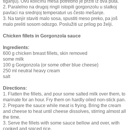
tiganju). Ovu količinu mesa potrebno je pržiti iz dva puta.
2. Paralelno na drugoj ringli istopiti gorgonzolu u slatkoj
pavlaci na srednjoj temperaturi us često mešanje.
3. Na tanjir staviti malo sosa, spustiti meso preko, pa još
malo preliti sosom odozgo. Poslužiti uz prilog po želji.
Chicken fillets in Gorgonzola sauce
Ingredients:
600 g chicken breast fillets, skin removed
some milk
100 g Gorgonzola (or some other blue cheese)
250 ml neutral heavy cream
salt
Directions:
1. Flatten the fillets, and pour some salted milk over them, to
marinate for an hour. Fry them on hardly oiled non-stick pan.
2. Prepare the sauce while meat is frying. Bring the cream
and cheese to heat until cheese dissolves, stirring almost all
the time.
3. Serve the fillets with some sauce bellow and over, with
cooked and spiced rice.