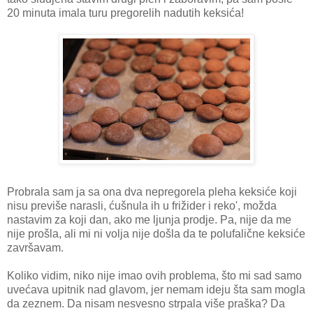
20 minuta imala turu pregorelih nadutih keksića!
Probrala sam ja sa ona dva nepregorela pleha keksiće koji
nisu previše narasli, ćušnula ih u frižider i reko', možda
nastavim za koji dan, ako me ljunja prodje. Pa, nije da me
nije prošla, ali mi ni volja nije došla da te polufalične keksiće
završavam.
Koliko vidim, niko nije imao ovih problema, što mi sad samo
uvećava upitnik nad glavom, jer nemam ideju šta sam mogla
da zeznem. Da nisam nesvesno strpala više praška? Da