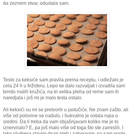
da zeznem stvar, odustala sam.
Testo za keksiće sam pravila prema receptu, i odležalo je
cela 24 h u frižideru. Lepo se dalo razvaljati i izvadila sam
brrrdo malih kružića, na tri velika pleha od rerne sam ih
naredjala i još mi je malo testa ostalo.
Ali keksići su mi se pretvorili u jastučiće. Ne znam zašto, ali
više od polovine se nadulo, i bukvalno je ostala rupa u
sredini. Da li treba da vam objašnjavam koliko me je to
iznerviralo? E, pa još malo više od toga što ste zamislili. I
tako sludjena stavim drugi pleh i zaboravim, pa sam posle