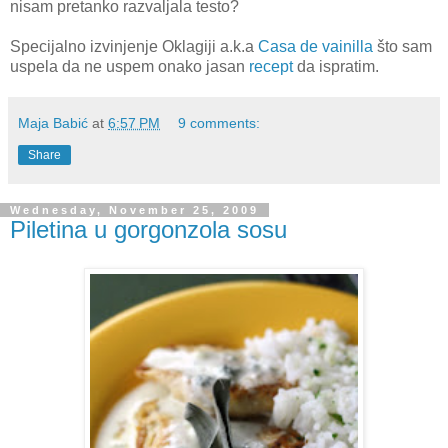
nisam pretanko razvaljala testo?
Specijalno izvinjenje Oklagiji a.k.a
Casa de vainilla
što sam
uspela da ne uspem onako jasan
recept
da ispratim.
Maja Babić
at
6:57 PM
9 comments:
Share
Wednesday, November 25, 2009
Piletina u gorgonzola sosu