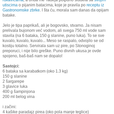
utiscima
o pijanim batacima, koje je pravila po
receptu iz
Gastronomske zbrke
. I šta ću, morala sam danas da opijam
batake.
Jelo je tipa paprikaš, ali je bogovsko, stvarno. Ja nisam
prelivala bujonom već vodom, ali svega 750 ml vode sam
stavila (na 6 bataka, 150 g slanine, puno luka). To se sve
kuvalo, kuvalo, kuvalo... Meso se raspalo, odvojilo se od
kostiju totalno. Servirala sam uz pire, po Stonoginoj
preporuci, i nije bilo greške. Puno divnih ukusa je ovde
spojeno, baš-baš nam se dopalo!
Sastojci:
6 bataka sa karabatkom (oko 1.3 kg)
150 g slanine
2 šargarepe
3 glavice luka
400 g šampinjona
200 ml belog vina
i začini:
4 kašike paradajz pirea (oko pola manje teglice)