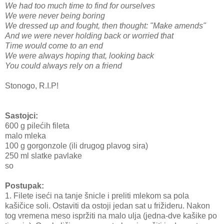
We had too much time to find for ourselves
We were never being boring
We dressed up and fought, then thought: "Make amends"
And we were never holding back or worried that
Time would come to an end
We were always hoping that, looking back
You could always rely on a friend
Stonogo, R.I.P!
Sastojci:
600 g pilećih fileta
malo mleka
100 g gorgonzole (ili drugog plavog sira)
250 ml slatke pavlake
so
Postupak:
1. Filete iseći na tanje šnicle i preliti mlekom sa pola
kašičice soli. Ostaviti da ostoji jedan sat u frižideru. Nakon
tog vremena meso ispržiti na malo ulja (jedna-dve kašike po