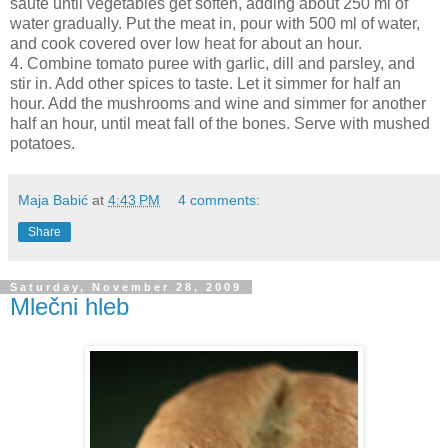
saute until vegetables get soften, adding about 250 ml of
water gradually. Put the meat in, pour with 500 ml of water,
and cook covered over low heat for about an hour.
4. Combine tomato puree with garlic, dill and parsley, and
stir in. Add other spices to taste. Let it simmer for half an
hour. Add the mushrooms and wine and simmer for another
half an hour, until meat fall of the bones. Serve with mushed
potatoes.
Maja Babić
at
4:43 PM
4 comments:
Share
Saturday, November 28, 2009
Mlečni hleb