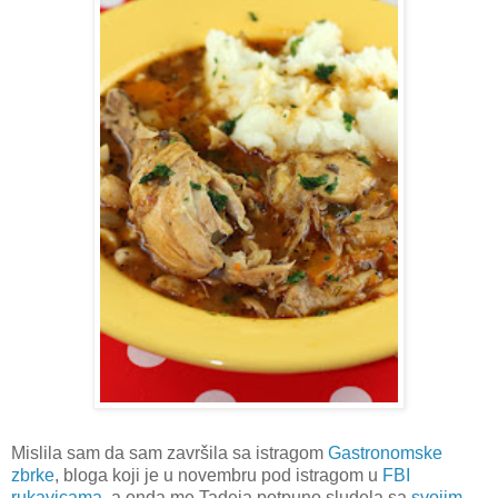
Mislila sam da sam završila sa istragom
Gastronomske
zbrke
, bloga koji je u novembru pod istragom u
FBI
rukavicama
, a onda me Tadeja potpuno sludela sa
svojim