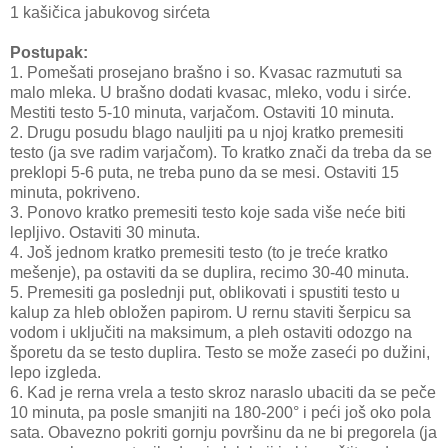
1 kašičica jabukovog sirćeta
Postupak:
1. Pomešati prosejano brašno i so. Kvasac razmututi sa
malo mleka. U brašno dodati kvasac, mleko, vodu i sirće.
Mestiti testo 5-10 minuta, varjačom. Ostaviti 10 minuta.
2. Drugu posudu blago nauljiti pa u njoj kratko premesiti
testo (ja sve radim varjačom). To kratko znači da treba da se
preklopi 5-6 puta, ne treba puno da se mesi. Ostaviti 15
minuta, pokriveno.
3. Ponovo kratko premesiti testo koje sada više neće biti
lepljivo. Ostaviti 30 minuta.
4. Još jednom kratko premesiti testo (to je treće kratko
mešenje), pa ostaviti da se duplira, recimo 30-40 minuta.
5. Premesiti ga poslednji put, oblikovati i spustiti testo u
kalup za hleb obložen papirom. U rernu staviti šerpicu sa
vodom i uključiti na maksimum, a pleh ostaviti odozgo na
šporetu da se testo duplira. Testo se može zaseći po dužini,
lepo izgleda.
6. Kad je rerna vrela a testo skroz naraslo ubaciti da se peče
10 minuta, pa posle smanjiti na 180-200° i peći još oko pola
sata. Obavezno pokriti gornju površinu da ne bi pregorela (ja