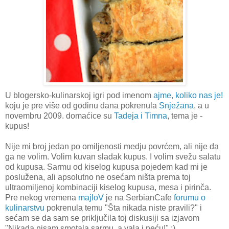
U blogersko-kulinarskoj igri pod imenom
ajme, koliko nas je!
koju je pre više od godinu dana pokrenula
Snježana
, a u
novembru 2009. domaćice su
Tadeja i Timna
, tema je -
kupus!
Nije mi broj jedan po omiljenosti medju povrćem, ali nije da
ga ne volim. Volim kuvan sladak kupus. I volim svežu salatu
od kupusa. Sarmu od kiselog kupusa pojedem kad mi je
poslužena, ali apsolutno ne osećam ništa prema toj
ultraomiljenoj kombinaciji kiselog kupusa, mesa i pirinča.
Pre nekog vremena
majloV
je na SerbianCafe
forumu o
kulinarstvu
pokrenula temu "Šta nikada niste pravili?" i
sećam se da sam se priključila toj diskusiji sa izjavom
"Nikada nisam smotala sarmu, a vala i neću!" :)