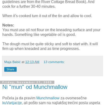
guidelines are from the River Cottage Bread Book). And
cook for a further 30-40 minutes.
When it’s cooked turn it out of the tin and allow to cool.
Notes:
You must use oil not flour on the kneading surface and your
hands. Something like vegetable oil is good.
The dough must be quite sticky and soft to start with. It will
firm up when kneaded and as time progresses.
Maja Babić
at
12:13 AM
13 comments:
Share
Friday, November 27, 2009
Ni "mun" od Munchmallow
Počela ja da pravim
Munchmallow
za ovomesečne
kuVarijacije
, ali pošto sam na najlakšoj trećini posla uspela