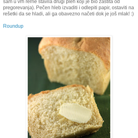
sam u vrh rerne stavila drugi pleh koji je bio zaštita od
pregorevanja). Pečen hleb izvaditi i odlepiti papir, ostaviti na
rešetki da se hladi, ali ga obavezno načeti dok je još mlak! :)
Roundup