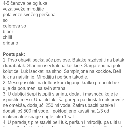
4-5 čenova belog luka
veza sveže mirodjije
pola veze svežeg peršuna
so
celerova so
biber
chilli
origano
Postupak:
1. Prvo obaviti seckajuće poslove. Batake razdvojiti na batak
i karabatak. Slaninu iseckati na kockice. Šargarepu na polu-
kolutiće. Luk iseckati na sitno. Šampinjone na kockice. Beli
luk na najsitnije. Mirodjiju i peršun takodje.
2. Meso posoliti i na teflonskom tiganju kratko propržiti bez
ulja da porumeni sa svih strana.
3. U dubljoj šerpi istopiti slaninu, dodati i masnoću koje je
ispustilo meso. Ubaciti luk i šargarepu pa dinstati dok povrće
ne omekša, dodajući 250 ml vode. Zatim ubaciti batake i
dodati još 500 ml vode, i poklopljeno kuvati na 1/3 od
maksimalne snage ringle, oko 1 sat.
4. U paradajz pire staviti beli luk, peršun i mirođiju pa uliti u