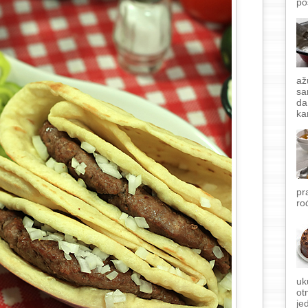
po
až
sa
da
ka
pr
ro
uk
ot
je