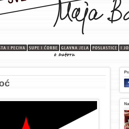
Pr
oć
Na