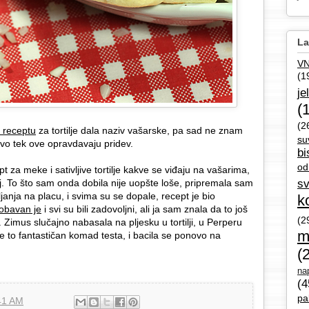
La
V
(1
je
(
(2
 receptu
za tortilje dala naziv vašarske, pa sad ne znam
su
o tek ove opravdavaju pridev.
bi
od
t za meke i sativljive tortilje kakve se viđaju na vašarima,
ilj. To što sam onda dobila nije uopšte loše, pripremala sam
sv
iljanja na placu, i svima su se dopale, recept je bio
k
robavan je
i svi su bili zadovoljni, ali ja sam znala da to još
(2
. Zimus slučajno nabasala na pljesku u tortilji, u Perperu
m
je to fantastičan komad testa, i bacila se ponovo na
(
nap
(4
pa
41 AM