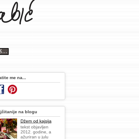
atite me na...
jčitanije na blogu
Džem od kajsija
tekst objavljen
2012. godine, a
ažuriran u julu