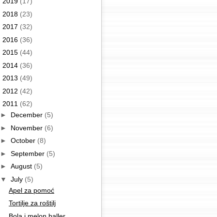
►
2019
(17)
►
2018
(23)
►
2017
(32)
►
2016
(36)
►
2015
(44)
►
2014
(36)
►
2013
(49)
►
2012
(42)
▼
2011
(62)
►
December
(5)
►
November
(6)
►
October
(8)
►
September
(5)
►
August
(5)
▼
July
(5)
Apel za pomoć
Tortilje za roštilj
Bola i melon baller