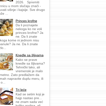
2026. Spremiti
mnicu u mom slučaju znači -
uvati višnje i kajsije. Sve drugo
že ...
Princes krofne
Da li poznajete
nekoga ko ne voli
princes krofne? Ja
ne. Da li znate
koga kome ni jednom nisu
anule? Ja ne. Da li znate
lo...
Knedle sa šljivama
Kako se prave
knedle sa šljivama?
Tehnički lako, ali
vremenski je malo
metno. Zato predlažem da
mah napravite duplu meru, ili
 o...
Tri leće
Kad se setim koji je
hajp nastao pre...
ne znam sada već
koliko godina, ali