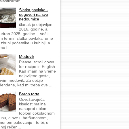
slastičarnic...
Slatka pavlaka -
odgovori na sve
nedoumice
članak je objavljen
2016. godine, a
uriran 2025. godine Već i
m termin slatka pavlaka ume
 zbuni početnike u kuhinji, a
mo l...
Medovik
Please, scroll down
for recipe in English
Kad imam na vreme
najavljene goste,
avim medovik. Za dečije
đendane, kad mi treba dve ...
Baron torta
Osvežavajuća
kiselost malina
nasuprot oblom,
toplom čokoladnom
usu, a sve u baršunastom,
menom pakovanju - to bi, u
dnoj rečen...