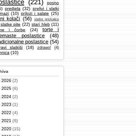
oslastice
(221)
posno
6)
predjela
(32)
prelivi i slatki
mazi
(10)
prilozi i salate
(25)
tni kolači
(56)
slatke grickalice
slatke pite
(22)
stari hleb
(11)
torte i
pe i čorbe
(24)
remaste poslastice
(48)
adicionalne poslastice
(54)
ravi slatkiši
(18)
zdrawo!
(4)
mnica
(10)
hiva
►
2026
(2)
►
2025
(6)
►
2024
(2)
►
2023
(1)
►
2022
(4)
►
2021
(8)
►
2020
(15)