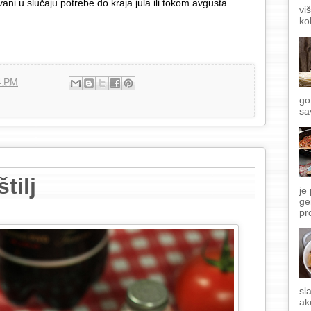
ani u slučaju potrebe do kraja jula ili tokom avgusta
vi
ko
4 PM
go
sa
štilj
je
ge
pr
sl
ak