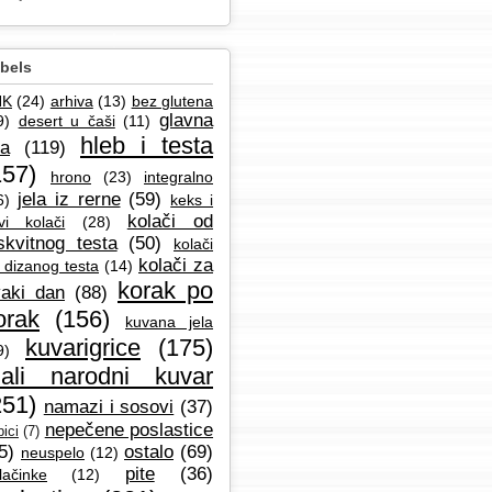
bels
NK
(24)
arhiva
(13)
bez glutena
glavna
9)
desert u čaši
(11)
hleb i testa
la
(119)
157)
hrono
(23)
integralno
jela iz rerne
(59)
6)
keks i
kolači od
vi kolači
(28)
skvitnog testa
(50)
kolači
kolači za
 dizanog testa
(14)
korak po
aki dan
(88)
orak
(156)
kuvana jela
kuvarigrice
(175)
9)
ali narodni kuvar
251)
namazi i sosovi
(37)
nepečene poslastice
ici
(7)
5)
ostalo
(69)
neuspelo
(12)
pite
(36)
lačinke
(12)