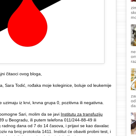
zi
sk
mo
ne
om
raz
čajni čitaoci ovog bloga,
, Sara Todić, rođaka moje koleginice, boluje od leukemije
za
od
se uzimaju iz krvi, krvna grupa 0, pozitivna ili negativna.
da
pomogne Sari, molim da se javi
Institutu za transfuziju
 39 u Beogradu, ili putem telefona 011/244-88-49 ili
 radnog dana od 7 do 14 časova, i prijavi se kao davalac
iv na broj protokola 1411. Institut će obaviti probni test, i