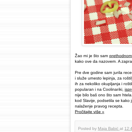
Žao mi je što sam
prethodnom
kako ove da nazovem. A zaprav
Pre dve godine sam jurila recep
i služe umesto lepinja, za rošt
ih za nekoliko okupljanja i rošt
popularan i na Coolinariki,
isp
nije bilo baš ono što sam htela
kod Slavije, podsetila se kako 
nalaženje pravog recepta.
Pročitajte više »
Posted by
Maja Babić
at
12: