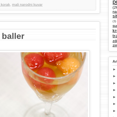
p
 korak
,
mali narodni kuvar
(2
na
si
(3)
su
k
 baller
tr
zd
zi
Ar