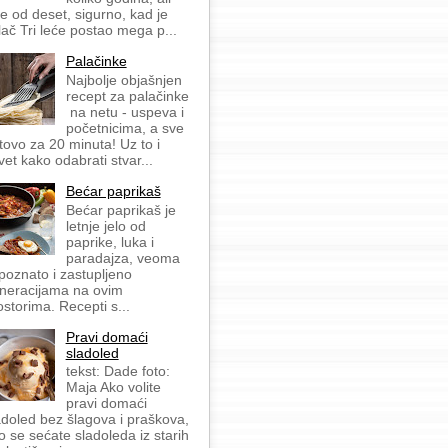
še od deset, sigurno, kad je
lač Tri leće postao mega p...
Palačinke
Najbolje objašnjen
recept za palačinke
na netu - uspeva i
početnicima, a sve
tovo za 20 minuta! Uz to i
vet kako odabrati stvar...
Bećar paprikaš
Bećar paprikaš je
letnje jelo od
paprike, luka i
paradajza, veoma
 poznato i zastupljeno
neracijama na ovim
ostorima. Recepti s...
Pravi domaći
sladoled
tekst: Dade foto:
Maja Ako volite
pravi domaći
adoled bez šlagova i praškova,
o se sećate sladoleda iz starih