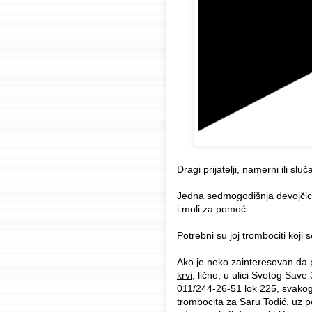
Dragi prijatelji, namerni ili slu
Jedna sedmogodišnja devojčica
i moli za pomoć.
Potrebni su joj trombociti koji 
Ako je neko zainteresovan da 
krvi
, lično, u ulici Svetog Save
011/244-26-51 lok 225, svakog
trombocita za Saru Todić, uz poz