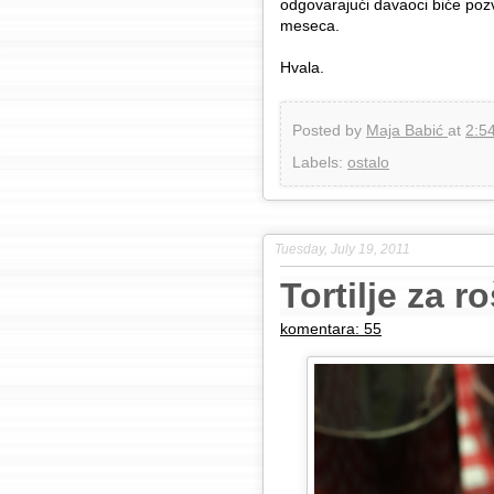
odgovarajući davaoci biće pozv
meseca.
Hvala.
Posted by
Maja Babić
at
2:5
Labels:
ostalo
Tuesday, July 19, 2011
Tortilje za ro
komentara: 55