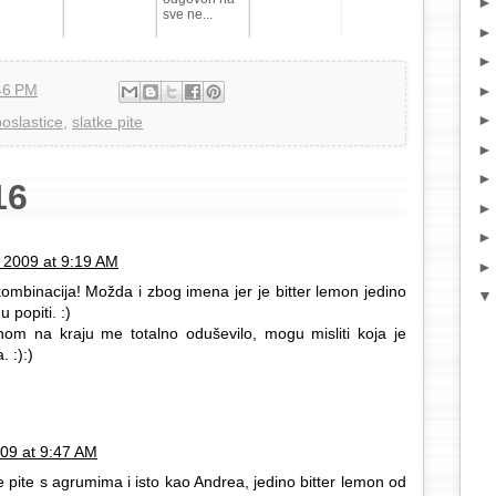
sve ne...
46 PM
poslastice
,
slatke pite
16
 2009 at 9:19 AM
ombinacija! Možda i zbog imena jer je bitter lemon jedino
 popiti. :)
om na kraju me totalno oduševilo, mogu misliti koja je
 :):)
09 at 9:47 AM
e pite s agrumima i isto kao Andrea, jedino bitter lemon od