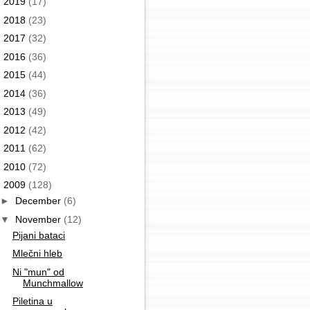
►
2019
(17)
►
2018
(23)
►
2017
(32)
►
2016
(36)
►
2015
(44)
►
2014
(36)
►
2013
(49)
►
2012
(42)
►
2011
(62)
►
2010
(72)
▼
2009
(128)
►
December
(6)
▼
November
(12)
Pijani bataci
Mlečni hleb
Ni "mun" od
Munchmallow
Piletina u