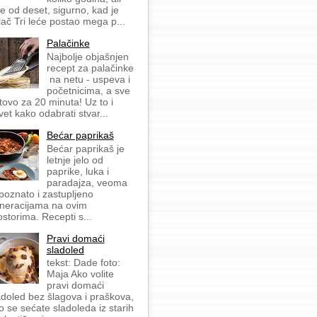
še od deset, sigurno, kad je
lač Tri leće postao mega p...
Palačinke
Najbolje objašnjen
recept za palačinke
na netu - uspeva i
početnicima, a sve
tovo za 20 minuta! Uz to i
vet kako odabrati stvar...
Bećar paprikaš
Bećar paprikaš je
letnje jelo od
paprike, luka i
paradajza, veoma
 poznato i zastupljeno
neracijama na ovim
ostorima. Recepti s...
Pravi domaći
sladoled
tekst: Dade foto:
Maja Ako volite
pravi domaći
adoled bez šlagova i praškova,
o se sećate sladoleda iz starih