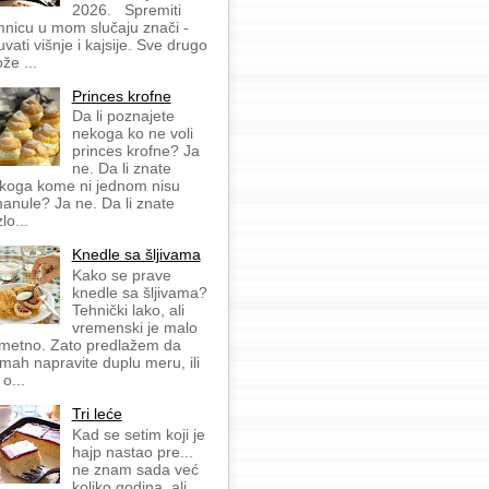
2026. Spremiti
mnicu u mom slučaju znači -
uvati višnje i kajsije. Sve drugo
že ...
Princes krofne
Da li poznajete
nekoga ko ne voli
princes krofne? Ja
ne. Da li znate
koga kome ni jednom nisu
anule? Ja ne. Da li znate
lo...
Knedle sa šljivama
Kako se prave
knedle sa šljivama?
Tehnički lako, ali
vremenski je malo
metno. Zato predlažem da
mah napravite duplu meru, ili
 o...
Tri leće
Kad se setim koji je
hajp nastao pre...
ne znam sada već
koliko godina, ali