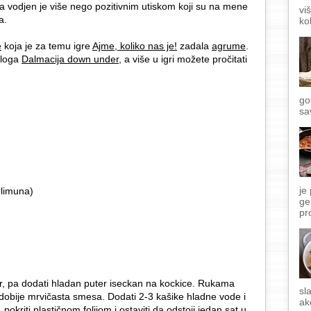
, a vodjen je više nego pozitivnim utiskom koji su na mene
vi
a.
ko
e
koja je za temu igre
Ajme, koliko nas je!
zadala
agrume
.
bloga
Dalmacija down under
, a više u igri možete pročitati
go
sa
je
 limuna)
ge
pr
er, pa dodati hladan puter iseckan na kockice. Rukama
sl
e dobije mrvičasta smesa. Dodati 2-3 kašike hladne vode i
ak
 pokriti plastičnom folijom i ostaviti da odstoji jedan sat u