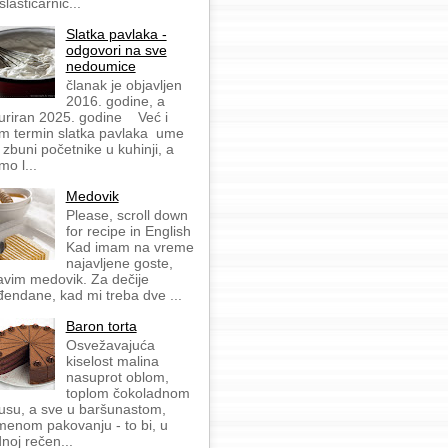
slastičarnic...
Slatka pavlaka -
odgovori na sve
nedoumice
članak je objavljen
2016. godine, a
uriran 2025. godine Već i
m termin slatka pavlaka ume
 zbuni početnike u kuhinji, a
mo l...
Medovik
Please, scroll down
for recipe in English
Kad imam na vreme
najavljene goste,
avim medovik. Za dečije
đendane, kad mi treba dve ...
Baron torta
Osvežavajuća
kiselost malina
nasuprot oblom,
toplom čokoladnom
usu, a sve u baršunastom,
menom pakovanju - to bi, u
dnoj rečen...