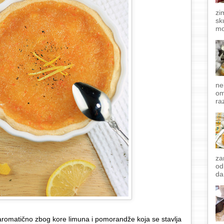
zi
sk
mo
ne
om
raz
za
od
da
je aromatično zbog kore limuna i pomorandže koja se stavlja