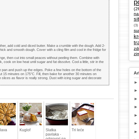
p
(2
na
si
(3)
su
k
tr
gether, add cold and diced butter. Make a crumble with the dough. Add 2-
zd
hick and smooth dough. Cover with a cling film and cool in the fridge for
zi
e, then cut into small peaces without peeling them. Combine with
 cook on low heat until sugar and fat dissolve. Cool a little, stir in the
the pan and push up the edges. Poke a few holes on the bottom of the
Ar
ut 15 minutes on 175°C. Fill, then bake for another 30 minutes on
n slices as flavor is really strong. Dust with icing sugar and decorate
lava
Kuglof
Slatka
Tri leće
pavlaka -
odgovori na