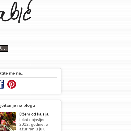
atite me na...
jčitanije na blogu
Džem od kajsija
tekst objavljen
2012. godine, a
ažuriran u julu