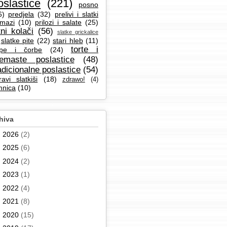
oslastice
(221)
posno
6)
predjela
(32)
prelivi i slatki
mazi
(10)
prilozi i salate
(25)
tni kolači
(56)
slatke grickalice
slatke pite
(22)
stari hleb
(11)
torte i
pe i čorbe
(24)
remaste poslastice
(48)
adicionalne poslastice
(54)
ravi slatkiši
(18)
zdrawo!
(4)
mnica
(10)
hiva
►
2026
(2)
►
2025
(6)
►
2024
(2)
►
2023
(1)
►
2022
(4)
►
2021
(8)
►
2020
(15)