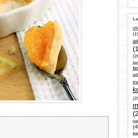
La
V
(1
je
(
(2
su
bi
od
sv
k
(2
m
(
nap
(4
pa