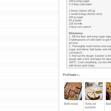
100 g icing sugar
2-3 tbsp cold water
1 lemon (about 100 g)
1 small orange (lemon size)
200 g sugar
50 g butter
125 ml milk
2 tbsp corn starch
Directions:
1. Sift the flour and icing sugar to
3 tablespoons of cold water to get t
an hour.
2. Thoroughly wash lemon and orang
sugar and blend. Add butter and milk,
cornstarch.
3. Roll out the dough, transfer to 
dough with a fork and bake for abo
160°C. Cool completely, cut into thi
with lemon peel strips.
Pročitajte i...
BAN kolač
Torta od
Bak
susama