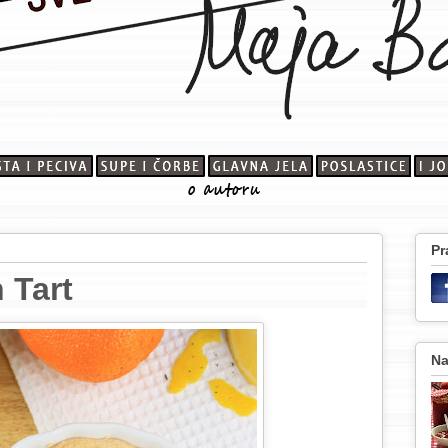
Pr
 Tart
Na