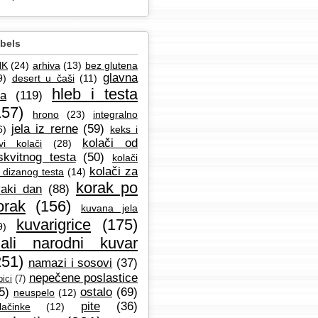
bels
NK
(24)
arhiva
(13)
bez glutena
glavna
9)
desert u čaši
(11)
hleb i testa
la
(119)
157)
hrono
(23)
integralno
jela iz rerne
(59)
6)
keks i
kolači od
vi kolači
(28)
skvitnog testa
(50)
kolači
kolači za
 dizanog testa
(14)
korak po
aki dan
(88)
orak
(156)
kuvana jela
kuvarigrice
(175)
9)
ali narodni kuvar
251)
namazi i sosovi
(37)
nepečene poslastice
ici
(7)
5)
ostalo
(69)
neuspelo
(12)
pite
(36)
lačinke
(12)