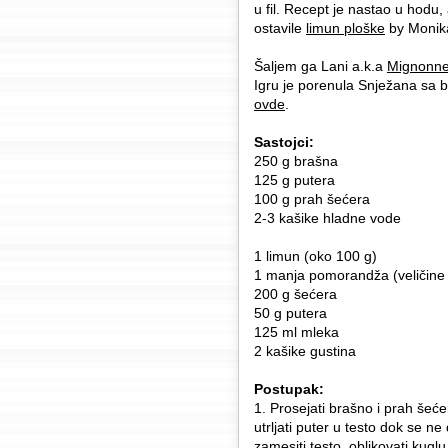
u fil. Recept je nastao u hodu
ostavile
limun ploške
by Monik
Šaljem ga Lani a.k.a
Mignonn
Igru je porenula Snježana sa 
ovde
.
Sastojci:
250 g brašna
125 g putera
100 g prah šećera
2-3 kašike hladne vode
1 limun (oko 100 g)
1 manja pomorandža (veličine
200 g šećera
50 g putera
125 ml mleka
2 kašike gustina
Postupak:
1. Prosejati brašno i prah šeć
utrljati puter u testo dok se n
zamesiti testo, oblikovati kuglu,