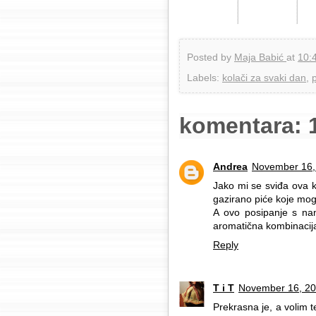
Posted by
Maja Babić
at
10:
Labels:
kolači za svaki dan
,
komentara: 
Andrea
November 16,
Jako mi se sviđa ova k
gazirano piće koje mogu
A ovo posipanje s nan
aromatična kombinacija.
Reply
T i T
November 16, 20
Prekrasna je, a volim t