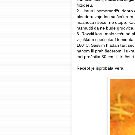
frižideru.
2. Limun i pomorandžu dobro o
blenderu zajedno sa šećerom. D
masnoća i šećer ne otope. Kad
razmutiti da ne bude grudvica.
3. Razviti koru malo veću od ple
viljuškom i peći oko 15 minuta
160°C. Sasvim hladan tart seći
nanom ili prah šećerom, i ukra
tart prečnika 30 cm, ili tri-četiri
Recept je isprobala
Vera
.