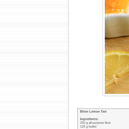
Bitter Lemon Tart
Ingredients:
250 g all purpose flour
125 g butter