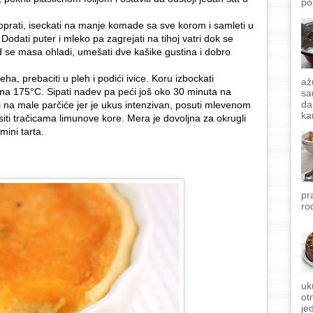
po
prati, iseckati na manje komade sa sve korom i samleti u
odati puter i mleko pa zagrejati na tihoj vatri dok se
 se masa ohladi, umešati dve kašike gustina i dobro
ha, prebaciti u pleh i podići ivice. Koru izbockati
až
 na 175°C. Sipati nadev pa peći još oko 30 minuta na
sa
da
 na male parčiće jer je ukus intenzivan, posuti mlevenom
ka
siti tračicama limunove kore. Mera je dovoljna za okrugli
 mini tarta.
pr
ro
uk
ot
je