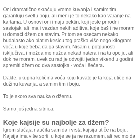
Oni dramatično skraćuju vreme kuvanja i samim tim
garantuju svetlu boju, ali meni je to nekako kao varanje na
kartama. U osnovi oni imaju pektin, koji jeste prirodni
sastojak, ali ima i vazdan nekih aditiva, koje baš i ne moram
u domaći džem da stavim. Pritom se osećam nekako
budalasto ako platim kesicu tog praška više nego kilogram
voća u koje treba da ga stavim. Nisam u potpunosti
isključiva, i možda me nužda nekad natera i na tu opciju, ali
dok ne moram, uvek ću radije odvojiti jedan vikend u godini i
spremiti džem od dva sastojka - voća i šećera.
Dakle, ukupna količina voća koju kuvate je ta koja utiče na
dužinu kuvanja, a samim tim i boju.
To je skoro sva nauka o džemu.
Samo još jedna sitnica.
Koje kajsije su najbolje za džem?
Igrom slučaja naučila sam da i vrsta kajsija utiče na boju.
Kajsija ima više sorti, u koje se ja ne razumem, ali recimo da