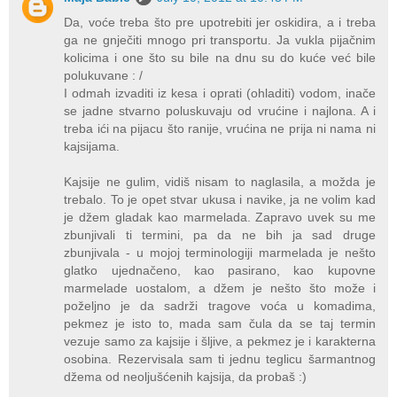
Da, voće treba što pre upotrebiti jer oskidira, a i treba
ga ne gnječiti mnogo pri transportu. Ja vukla pijačnim
kolicima i one što su bile na dnu su do kuće već bile
polukuvane : /
I odmah izvaditi iz kesa i oprati (ohladiti) vodom, inače
se jadne stvarno poluskuvaju od vrućine i najlona. A i
treba ići na pijacu što ranije, vrućina ne prija ni nama ni
kajsijama.
Kajsije ne gulim, vidiš nisam to naglasila, a možda je
trebalo. To je opet stvar ukusa i navike, ja ne volim kad
je džem gladak kao marmelada. Zapravo uvek su me
zbunjivali ti termini, pa da ne bih ja sad druge
zbunjivala - u mojoj terminologiji marmelada je nešto
glatko ujednačeno, kao pasirano, kao kupovne
marmelade uostalom, a džem je nešto što može i
poželjno je da sadrži tragove voća u komadima,
pekmez je isto to, mada sam čula da se taj termin
vezuje samo za kajsije i šljive, a pekmez je i karakterna
osobina. Rezervisala sam ti jednu teglicu šarmantnog
džema od neoljušćenih kajsija, da probaš :)