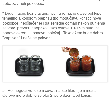
treba zavrnuti poklopac.
* Drugi način, bez vraćanja tegli u rernu, je da se poklopci
temeljno alkoholom prebrišu (po mogućstvu koristiti nove
poklopce, neoštećene) i da se tegle odmah nakon punjenja
zatvore, prevrnu naopako i tako ostave 10-15 minuta, pa
ponovo okrenu u osnovni položaj . Tako džem bude dobro
"zaptiven" i neće se pokvariti.
5. Po mogućstvu, džem čuvati na što hladnijem mestu.
Od ove mere dobije se oko 2 tegle džema od kajsija.