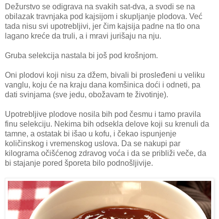
Dežurstvo se odigrava na svakih sat-dva, a svodi se na
obilazak travnjaka pod kajsijom i skupljanje plodova. Već
tada nisu svi upotrebljivi, jer čim kajsija padne na tlo ona
lagano kreće da truli, a i mravi jurišaju na nju.
Gruba selekcija nastala bi još pod krošnjom.
Oni plodovi koji nisu za džem, bivali bi prosleđeni u veliku
vanglu, koju će na kraju dana komšinica doći i odneti, pa
dati svinjama (sve jedu, obožavam te životinje).
Upotrebljive plodove nosila bih pod česmu i tamo pravila
finu selekciju. Nekima bih odsekla delove koji su krenuli da
tamne, a ostatak bi išao u kofu, i čekao ispunjenje
količinskog i vremenskog uslova. Da se nakupi par
kilograma očišćenog zdravog voća i da se približi veče, da
bi stajanje pored šporeta bilo podnošljivije.