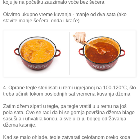
koju je na početku zauzimalo voće bez šećera.
Okvirno ukupno vreme kuvanja - manje od dva sata (ako
stavite manje šećera, onda i kraće).
4. Oprane tegle sterilisati u rerni ugrejanoj na 100-120°C, što
treba učiniti tokom poslednjih sat vremena kuvanja džema.
Zatim džem sipati u tegle, pa tegle vratiti u u rernu na još
pola sata. Ovo se radi da bi se gornja površina džema blago
sasušila i uhvatila koricu, a sve u cilju boljeg održavanja
džema kasnije.
Kad se malo ohlade, tegle zatvarati celofanom preko koga