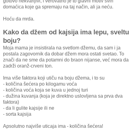
gotovo nekvarljivi, i verovatno je to glavni motiv svih
domaćica koje ga spremaju na taj način, ali ja neću.
Hoću da mrda.
Kako da džem od kajsija ima lepu, sveltu
boju?
Moja mama je insistirala na svetlom džemu, da sam i ja
postala zagovornik da dobar džem mora ostati svetao. To
znači da ne sme da potamni do braon nijanse, već mora da
zadrži oranž-crveni ton.
Ima više faktora koji utiču na boju džema, i to su
- količina šećera po kilogamu voća
- količina voća koja se kuva u jednoj turi
- dužina kuvanja (koja je direktno uslovljena sa prva dva
faktora)
- da li gulite kajsije ili ne
- sorta kajsija
Apsolutno najviše uticaja ima - količina šećera!