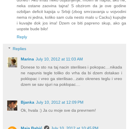
neka ostane zaovina tajna! S obzirom da je ove godine
ozbiljan deficit kajsija u Srbiji (zbog smrzavanja u vojvodini
nema ni jedna, koliko sam cula nesto malo u Cacku) kupujte
i kuvajte dok jos ima! Dzem ce biti papreno skup, ako ga
uopste bude bilo!
Reply
Replies
Marina
July 10, 2012 at 11:03 AM
Donese to sto na taj nacin sterilises i pokopac....nikada
ne napunis tegle toliko do vrha da bi dzem dotakao i
poklopac i vreo ga sterilisao...zato okrenes teglu i vreo
dzem se sav sjuri na poklopac....
Bjanka
July 10, 2012 at 12:09 PM
Ok, hvala :) Ja cu moje sve da prevrnem!
Maja Babić
July 10, 2012 at 10:45 PM