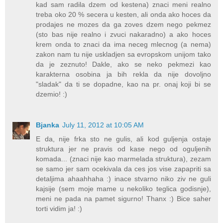
kad sam radila dzem od kestena) znaci meni realno
treba oko 20 % secera u kesten, ali onda ako hoces da
prodajes ne mozes da ga zoves dzem nego pekmez
(sto bas nije realno i zvuci nakaradno) a ako hoces
krem onda to znaci da ima neceg mlecnog (a nema)
zakon nam tu nije uskladjen sa evropskom unijom tako
da je zeznuto! Dakle, ako se neko pekmezi kao
karakterna osobina ja bih rekla da nije dovoljno
"sladak" da ti se dopadne, kao na pr. onaj koji bi se
dzemio! :)
Bjanka
July 11, 2012 at 10:05 AM
E da, nije frka sto ne gulis, ali kod guljenja ostaje
struktura jer ne pravis od kase nego od oguljenih
komada... (znaci nije kao marmelada struktura), zezam
se samo jer sam ocekivala da ces jos vise zapapriti sa
detaljima ahaahhaha :) inace stvarno niko ziv ne guli
kajsije (sem moje mame u nekoliko teglica godisnje),
meni ne pada na pamet sigurno! Thanx :) Bice saher
torti vidim ja! :)