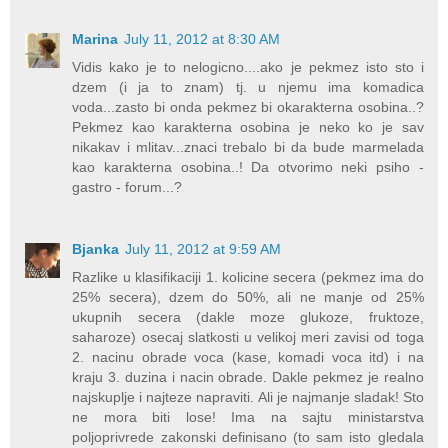
Marina
July 11, 2012 at 8:30 AM
Vidis kako je to nelogicno....ako je pekmez isto sto i
dzem (i ja to znam) tj. u njemu ima komadica
voda...zasto bi onda pekmez bi okarakterna osobina..?
Pekmez kao karakterna osobina je neko ko je sav
nikakav i mlitav...znaci trebalo bi da bude marmelada
kao karakterna osobina..! Da otvorimo neki psiho -
gastro - forum...?
Bjanka
July 11, 2012 at 9:59 AM
Razlike u klasifikaciji 1. kolicine secera (pekmez ima do
25% secera), dzem do 50%, ali ne manje od 25%
ukupnih secera (dakle moze glukoze, fruktoze,
saharoze) osecaj slatkosti u velikoj meri zavisi od toga
2. nacinu obrade voca (kase, komadi voca itd) i na
kraju 3. duzina i nacin obrade. Dakle pekmez je realno
najskuplje i najteze napraviti. Ali je najmanje sladak! Sto
ne mora biti lose! Ima na sajtu ministarstva
poljoprivrede zakonski definisano (to sam isto gledala