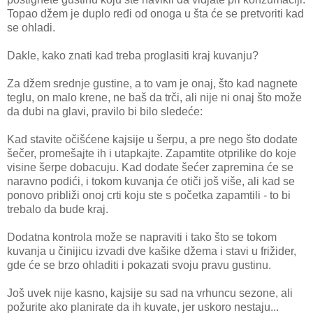
Topao džem je duplo ređi od onoga u šta će se pretvoriti kad
se ohladi.
Dakle, kako znati kad treba proglasiti kraj kuvanju?
Za džem srednje gustine, a to vam je onaj, što kad nagnete
teglu, on malo krene, ne baš da trči, ali nije ni onaj što može
da dubi na glavi, pravilo bi bilo sledeće:
Kad stavite očišćene kajsije u šerpu, a pre nego što dodate
šečer, promešajte ih i utapkajte. Zapamtite otprilike do koje
visine šerpe dobacuju. Kad dodate šećer zapremina će se
naravno podići, i tokom kuvanja će otiči još više, ali kad se
ponovo približi onoj crti koju ste s početka zapamtili - to bi
trebalo da bude kraj.
Dodatna kontrola može se napraviti i tako što se tokom
kuvanja u činijicu izvadi dve kašike džema i stavi u frižider,
gde će se brzo ohladiti i pokazati svoju pravu gustinu.
Još uvek nije kasno, kajsije su sad na vrhuncu sezone, ali
požurite ako planirate da ih kuvate, jer uskoro nestaju...