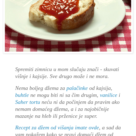
Spremiti zimnicu u mom slučaju znači - skuvati
višnje i kajsije. Sve drugo može i ne mora.
Nema boljeg džema za
palačinke
od kajsija,
buhtle
ne mogu biti ni sa čim drugim,
vanilice
i
Saher tortu
neću ni da počinjem da pravim ako
nemam domaćeg džema, a i za najobičnije
mazanje na hleb ili prženice je super.
Recept za džem od višanja imate ovde
, a sad da
vam pokažem kako se pravi domaći džem od