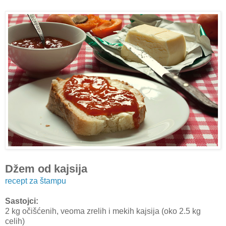
Džem od kajsija
recept za štampu
Sastojci:
2 kg očišćenih, veoma zrelih i mekih kajsija (oko 2.5 kg
celih)