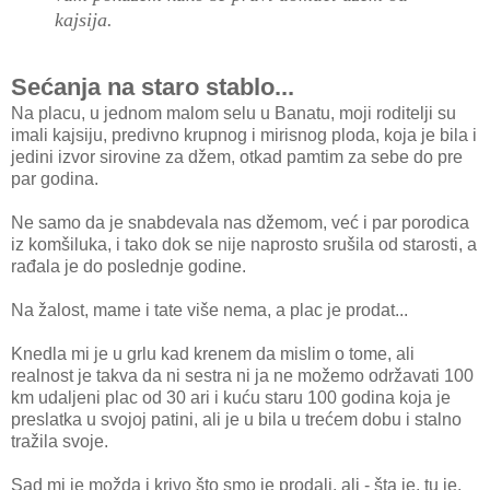
kajsija.
Sećanja na staro stablo...
Na placu, u jednom malom selu u Banatu, moji roditelji su
imali kajsiju, predivno krupnog i mirisnog ploda, koja je bila i
jedini izvor sirovine za džem, otkad pamtim za sebe do pre
par godina.
Ne samo da je snabdevala nas džemom, već i par porodica
iz komšiluka, i tako dok se nije naprosto srušila od starosti, a
rađala je do poslednje godine.
Na žalost, mame i tate više nema, a plac je prodat...
Knedla mi je u grlu kad krenem da mislim o tome, ali
realnost je takva da ni sestra ni ja ne možemo održavati 100
km udaljeni plac od 30 ari i kuću staru 100 godina koja je
preslatka u svojoj patini, ali je u bila u trećem dobu i stalno
tražila svoje.
Sad mi je možda i krivo što smo je prodali, ali - šta je, tu je.