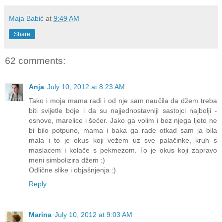
Maja Babić
at
9:49 AM
Share
62 comments:
Anja
July 10, 2012 at 8:23 AM
Tako i moja mama radi i od nje sam naučila da džem treba
biti svijetle boje i da su najjednostavniji sastojci najbolji -
osnove, marelice i šećer. Jako ga volim i bez njega ljeto ne
bi bilo potpuno, mama i baka ga rade otkad sam ja bila
mala i to je okus koji vežem uz sve palačinke, kruh s
maslacem i kolače s pekmezom. To je okus koji zapravo
meni simbolizira džem :)
Odlične slike i objašnjenja :)
Reply
Marina
July 10, 2012 at 9:03 AM