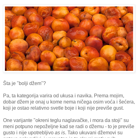
Šta je "bolji džem"?
Pa, ta kategorija varira od ukusa i navika. Prema mojim,
dobar džem je onaj u kome nema ničega osim voća i šećera,
koji je ostao relativno svetle boje i koji nije previše gust.
One varijante "okreni teglu naglavačke, i mora da stoji" su
meni potpuno nepoželjne kad se radi o džemu - to je previše
gusto i nije upotrebljivo
as is
. Tako ukuvani džemovi su