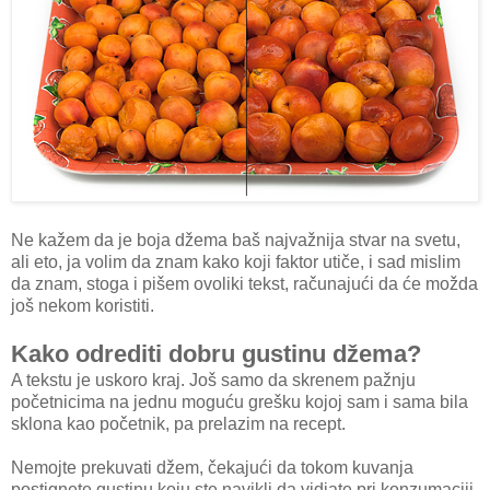
Ne kažem da je boja džema baš najvažnija stvar na svetu,
ali eto, ja volim da znam kako koji faktor utiče, i sad mislim
da znam, stoga i pišem ovoliki tekst, računajući da će možda
još nekom koristiti.
Kako odrediti dobru gustinu džema?
A tekstu je uskoro kraj. Još samo da skrenem pažnju
početnicima na jednu moguću grešku kojoj sam i sama bila
sklona kao početnik, pa prelazim na recept.
Nemojte prekuvati džem, čekajući da tokom kuvanja
postignete gustinu koju ste navikli da vidjate pri konzumaciji.