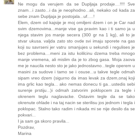
Ne mogu da verujem da se Dupljaja prodaje....!!!! Sve
znam...i zasto...i da je neophodno...ali, nekako od kada za
sebe znam Dupljaja je postojala...uf.....!
Elem, dzem od kajsije je moj omiljeni dzem i on je Car nad
svim dzemovima...manje vise ga pravim kao i ti samo ja u
njega stavim jos manje secera (300 gr na 1 kg), ali to je
stvar ukusa. valjda zato sto ovde svi imaju sporete na gas
koji su savrseni jer vatru smanjujes u sekundi i regulises je
bez problema....meni za istu kolilcinu dzema treba mnogo
manje vremena, ali mislim da je to zbog gasa. Moja zaova
me je naucila nesto sto je jako jednostavno...tegle operem u
masini za sudove i tamo se i osuse...u takve tegle odmah
sipam vreo dzem (sigurno da imas levak za dzem,onaj koji
ima grlic kao tegla... ako nemas donecu ti ga...ustedis sebi
surenje prstiju...)i odmah zatvorim poklopcem za tegle i
okrenem teglu naglavacke. Ostavim tegle da se tako
okrenute ohlade i na taj nacin se sterilisu jos jednom i tegla i
poklopac. Stalno tako radim i nikada mi se nije desilo da se
pokvari...
I ja sam ga skoro pravila...
Pozdrav,
Marina