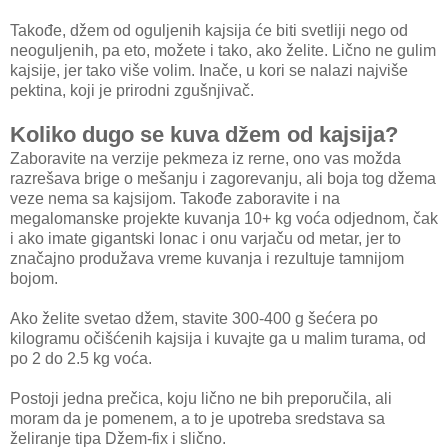
Takođe, džem od oguljenih kajsija će biti svetliji nego od
neoguljenih, pa eto, možete i tako, ako želite. Lično ne gulim
kajsije, jer tako više volim. Inače, u kori se nalazi najviše
pektina, koji je prirodni zgušnjivač.
Koliko dugo se kuva džem od kajsija?
Zaboravite na verzije pekmeza iz rerne, ono vas možda
razrešava brige o mešanju i zagorevanju, ali boja tog džema
veze nema sa kajsijom. Takođe zaboravite i na
megalomanske projekte kuvanja 10+ kg voća odjednom, čak
i ako imate gigantski lonac i onu varjaču od metar, jer to
značajno produžava vreme kuvanja i rezultuje tamnijom
bojom.
Ako želite svetao džem, stavite 300-400 g šećera po
kilogramu očišćenih kajsija i kuvajte ga u malim turama, od
po 2 do 2.5 kg voća.
Postoji jedna prečica, koju lično ne bih preporučila, ali
moram da je pomenem, a to je upotreba sredstava sa
želiranje tipa Džem-fix i slično.