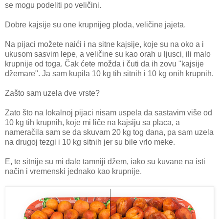
se mogu podeliti po veličini.
Dobre kajsije su one krupnijeg ploda, veličine jajeta.
Na pijaci možete naići i na sitne kajsije, koje su na oko a i
ukusom sasvim lepe, a veličine su kao orah u ljusci, ili malo
krupnije od toga. Čak ćete možda i čuti da ih zovu "kajsije
džemare". Ja sam kupila 10 kg tih sitnih i 10 kg onih krupnih.
Zašto sam uzela dve vrste?
Zato što na lokalnoj pijaci nisam uspela da sastavim više od
10 kg tih krupnih, koje mi liče na kajsiju sa placa, a
nameračila sam se da skuvam 20 kg tog dana, pa sam uzela
na drugoj tezgi i 10 kg sitnih jer su bile vrlo meke.
E, te sitnije su mi dale tamniji džem, iako su kuvane na isti
način i vremenski jednako kao krupnije.