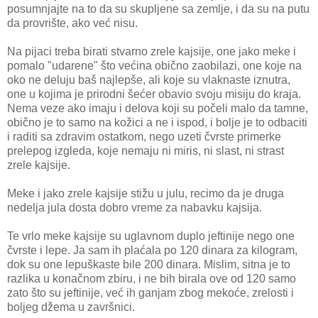
posumnjajte na to da su skupljene sa zemlje, i da su na putu
da provrište, ako već nisu.
Na pijaci treba birati stvarno zrele kajsije, one jako meke i
pomalo "udarene" što većina obično zaobilazi, one koje na
oko ne deluju baš najlepše, ali koje su vlaknaste iznutra,
one u kojima je prirodni šećer obavio svoju misiju do kraja.
Nema veze ako imaju i delova koji su počeli malo da tamne,
obično je to samo na kožici a ne i ispod, i bolje je to odbaciti
i raditi sa zdravim ostatkom, nego uzeti čvrste primerke
prelepog izgleda, koje nemaju ni miris, ni slast, ni strast
zrele kajsije.
Meke i jako zrele kajsije stižu u julu, recimo da je druga
nedelja jula dosta dobro vreme za nabavku kajsija.
Te vrlo meke kajsije su uglavnom duplo jeftinije nego one
čvrste i lepe. Ja sam ih plaćala po 120 dinara za kilogram,
dok su one lepuškaste bile 200 dinara. Mislim, sitna je to
razlika u konačnom zbiru, i ne bih birala ove od 120 samo
zato što su jeftinije, već ih ganjam zbog mekoće, zrelosti i
boljeg džema u završnici.