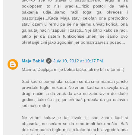
ukoliko sve to stavis u pastorizovanu teglu a sa
poklopcem to nisi uradila...rizik postoji da neka
bakterija udje...samo radi toga ga okreces i
pastorizujes...Kada Maja stavi celofan ona prethodno
stavi dzem u rernu pa se na njemu uhvati korica, ona
ga na taj nacin "zapusi" i zastiti...Nije bitno kako se radi,
bitno je da sistem funkcionise...meni se samo ovo
okretanje cini jako zgodnim jer odmah zavrsis posao...
Maja Babić
July 10, 2012 at 10:17 PM
Marina, Dupljaja mi je bolna tačka, ali ne bih o tome :(
Sad kad si pomenula, sećam se da smo mama i ja isto
prevrtale tegle, nekada. Ne znam kad sam usvojila ovaj
drugi način, a da znaš da ako ne zaboravim do iduće
godine, tako ću i ja, jer bih baš probala da ga ostavim
još malo ređeg.
Ne znam kakav je taj levak, tj. sad znam kad si
objasnila, ne sećam se da smo imali tako nešto. Baš
dok sam punila tegle mislim kako bi mi bila zgodna ona