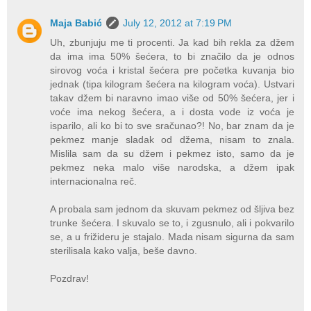
Maja Babić
July 12, 2012 at 7:19 PM
Uh, zbunjuju me ti procenti. Ja kad bih rekla za džem
da ima ima 50% šećera, to bi značilo da je odnos
sirovog voća i kristal šećera pre početka kuvanja bio
jednak (tipa kilogram šećera na kilogram voća). Ustvari
takav džem bi naravno imao više od 50% šećera, jer i
voće ima nekog šećera, a i dosta vode iz voća je
isparilo, ali ko bi to sve sračunao?! No, bar znam da je
pekmez manje sladak od džema, nisam to znala.
Mislila sam da su džem i pekmez isto, samo da je
pekmez neka malo više narodska, a džem ipak
internacionalna reč.
A probala sam jednom da skuvam pekmez od šljiva bez
trunke šećera. I skuvalo se to, i zgusnulo, ali i pokvarilo
se, a u frižideru je stajalo. Mada nisam sigurna da sam
sterilisala kako valja, beše davno.
Pozdrav!