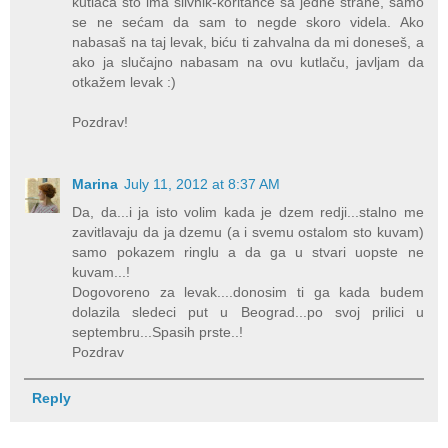
kutlača što ima slivnik-koritance sa jedne strane, samo
se ne sećam da sam to negde skoro videla. Ako
nabasaš na taj levak, biću ti zahvalna da mi doneseš, a
ako ja slučajno nabasam na ovu kutlaču, javljam da
otkažem levak :)
Pozdrav!
Marina
July 11, 2012 at 8:37 AM
Da, da...i ja isto volim kada je dzem redji...stalno me
zavitlavaju da ja dzemu (a i svemu ostalom sto kuvam)
samo pokazem ringlu a da ga u stvari uopste ne
kuvam...!
Dogovoreno za levak....donosim ti ga kada budem
dolazila sledeci put u Beograd...po svoj prilici u
septembru...Spasih prste..!
Pozdrav
Reply