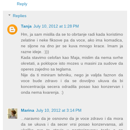
Reply
Replies
Tanja
July 10, 2012 at 1:28 PM
Hm, ja sam mislila da se to obrtanje radi kada koristimo
zelatine i neke fiksove pa da voce, ako ima komadica,
ne sljone na dno jer se kuva mnogo krace. Imam ja
razne ideje. :)))
Kada stavimo celofan kao Maja, mislim da nema svrhe
okretati, a poklopce isto mozes u masini za sudove da
operes zajedno sa teglama.
Nije da ti miniram tehniku, nego je valjda faznon da
voce bude zdravo i da se dovoljno ukuva da bi
koncentracija secera odradila posao kao konzervan i
onda nema kvarenja. :)
Marina
July 10, 2012 at 3:14 PM
...naravno da je osnovno da je voce zdravo i da mora
da se ukuva i da secer vrsi posao konzervansa, ali