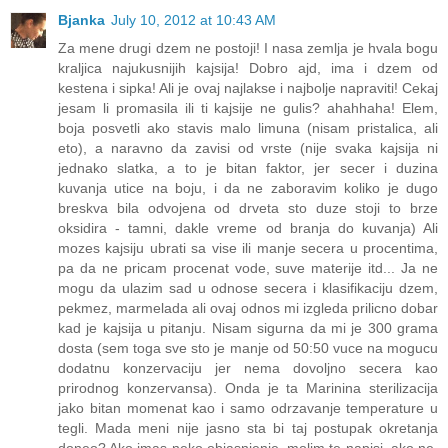
Bjanka
July 10, 2012 at 10:43 AM
Za mene drugi dzem ne postoji! I nasa zemlja je hvala bogu
kraljica najukusnijih kajsija! Dobro ajd, ima i dzem od
kestena i sipka! Ali je ovaj najlakse i najbolje napraviti! Cekaj
jesam li promasila ili ti kajsije ne gulis? ahahhaha! Elem,
boja posvetli ako stavis malo limuna (nisam pristalica, ali
eto), a naravno da zavisi od vrste (nije svaka kajsija ni
jednako slatka, a to je bitan faktor, jer secer i duzina
kuvanja utice na boju, i da ne zaboravim koliko je dugo
breskva bila odvojena od drveta sto duze stoji to brze
oksidira - tamni, dakle vreme od branja do kuvanja) Ali
mozes kajsiju ubrati sa vise ili manje secera u procentima,
pa da ne pricam procenat vode, suve materije itd... Ja ne
mogu da ulazim sad u odnose secera i klasifikaciju dzem,
pekmez, marmelada ali ovaj odnos mi izgleda prilicno dobar
kad je kajsija u pitanju. Nisam sigurna da mi je 300 grama
dosta (sem toga sve sto je manje od 50:50 vuce na mogucu
dodatnu konzervaciju jer nema dovoljno secera kao
prirodnog konzervansa). Onda je ta Marinina sterilizacija
jako bitan momenat kao i samo odrzavanje temperature u
tegli. Mada meni nije jasno sta bi taj postupak okretanja
doneo? Ako imas neko objasnjenje, molim te napisi, ako ne,