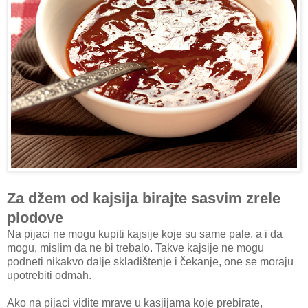
Za džem od kajsija birajte sasvim zrele
plodove
Na pijaci ne mogu kupiti kajsije koje su same pale, a i da
mogu, mislim da ne bi trebalo. Takve kajsije ne mogu
podneti nikakvo dalje skladištenje i čekanje, one se moraju
upotrebiti odmah.
Ako na pijaci vidite mrave u kasjijama koje prebirate,