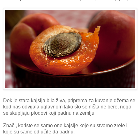
Dok je stara kajsija bila živa, priprema za kuvanje džema se
kod nas odvijala uglavnom tako što se ništa ne bere, nego
se skupljaju plodovi koji padnu na zemlju.
Znači, koriste se samo one kajsije koje su stvarno zrele i
koje su same odlučile da padnu.