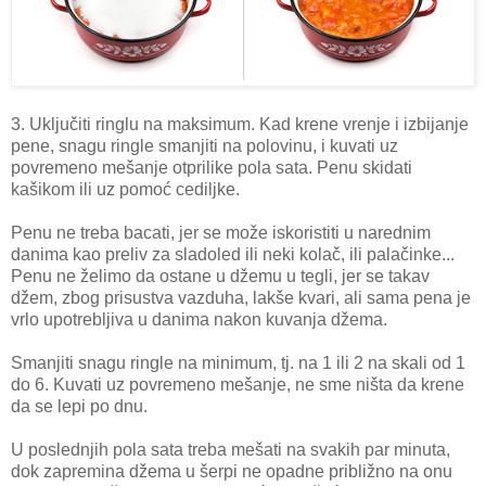
3. Uključiti ringlu na maksimum. Kad krene vrenje i izbijanje
pene, snagu ringle smanjiti na polovinu, i kuvati uz
povremeno mešanje otprilike pola sata. Penu skidati
kašikom ili uz pomoć cediljke.
Penu ne treba bacati, jer se može iskoristiti u narednim
danima kao preliv za sladoled ili neki kolač, ili palačinke...
Penu ne želimo da ostane u džemu u tegli, jer se takav
džem, zbog prisustva vazduha, lakše kvari, ali sama pena je
vrlo upotrebljiva u danima nakon kuvanja džema.
Smanjiti snagu ringle na minimum, tj. na 1 ili 2 na skali od 1
do 6. Kuvati uz povremeno mešanje, ne sme ništa da krene
da se lepi po dnu.
U poslednjih pola sata treba mešati na svakih par minuta,
dok zapremina džema u šerpi ne opadne približno na onu