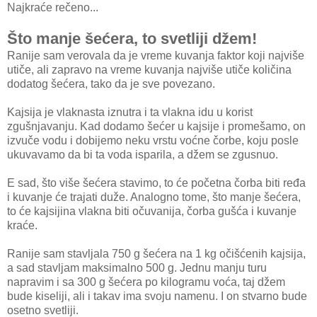
Najkraće rečeno...
Što manje šećera, to svetliji džem!
Ranije sam verovala da je vreme kuvanja faktor koji najviše
utiče, ali zapravo na vreme kuvanja najviše utiče količina
dodatog šećera, tako da je sve povezano.
Kajsija je vlaknasta iznutra i ta vlakna idu u korist
zgušnjavanju. Kad dodamo šećer u kajsije i promešamo, on
izvuče vodu i dobijemo neku vrstu voćne čorbe, koju posle
ukuvavamo da bi ta voda isparila, a džem se zgusnuo.
E sad, što više šećera stavimo, to će početna čorba biti ređa
i kuvanje će trajati duže. Analogno tome, što manje šećera,
to će kajsijina vlakna biti očuvanija, čorba gušća i kuvanje
kraće.
Ranije sam stavljala 750 g šećera na 1 kg očišćenih kajsija,
a sad stavljam maksimalno 500 g. Jednu manju turu
napravim i sa 300 g šećera po kilogramu voća, taj džem
bude kiseliji, ali i takav ima svoju namenu. I on stvarno bude
osetno svetliji.